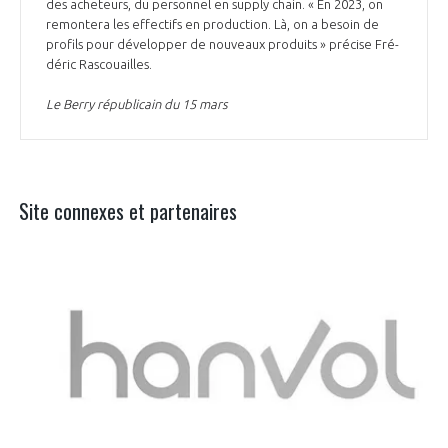
des ache­teurs, du per­son­nel en sup­ply chain. « En 2023, on
re­mon­tera les ef­fec­tifs en pro­duc­tion. Là, on a be­soin de
pro­fils pour dé­ve­lop­per de nou­veaux pro­duits » pré­cise Fré­
dé­ric Ras­couailles.
Le Berry républicain du 15 mars
Site connexes et partenaires
Aer