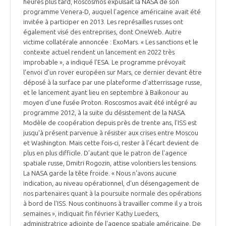
heures plus tard, Roscosmos expulsait la NASA de son
programme Venera-D, auquel l'agence américaine avait été
invitée à participer en 2013. Les représailles russes ont
également visé des entreprises, dont OneWeb. Autre
victime collatérale annoncée : ExoMars. « Les sanctions et le
contexte actuel rendent un lancement en 2022 très
improbable », a indiqué l’ESA. Le programme prévoyait
l'envoi d'un rover européen sur Mars, ce dernier devant être
déposé à la surface par une plateforme d'atterrissage russe,
et le lancement ayant lieu en septembre à Baïkonour au
moyen d'une fusée Proton. Roscosmos avait été intégré au
programme 2012, à la suite du désistement de la NASA.
Modèle de coopération depuis près de trente ans, l’ISS est
jusqu'à présent parvenue à résister aux crises entre Moscou
et Washington. Mais cette fois-ci, rester à l'écart devient de
plus en plus difficile. D’autant que le patron de l'agence
spatiale russe, Dmitri Rogozin, attise volontiers les tensions.
La NASA garde la tête froide. « Nous n'avons aucune
indication, au niveau opérationnel, d'un désengagement de
nos partenaires quant à la poursuite normale des opérations
à bord de l'ISS. Nous continuons à travailler comme il y a trois
semaines », indiquait fin février Kathy Lueders,
administratrice adjointe de l'agence spatiale américaine. De