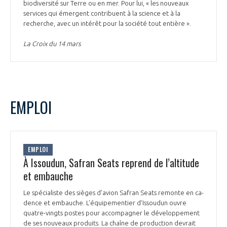
biodiversité sur Terre ou en mer. Pour lui, « les nouveaux
services qui émergent contribuent à la science et à la
recherche, avec un intérêt pour la société tout entière ».
La Croix du 14 mars
EMPLOI
EMPLOI
À Issoudun, Safran Seats reprend de l’altitude
et embauche
Le spé­cia­liste des sièges d’avion Safran Seats re­monte en ca­
dence et em­bauche. L’équi­pe­men­tier d’Is­sou­dun ouvre
quatre-vingts postes pour ac­com­pa­gner le dé­ve­lop­pe­ment
de ses nou­veaux pro­duits. La chaîne de pro­duc­tion de­vrait