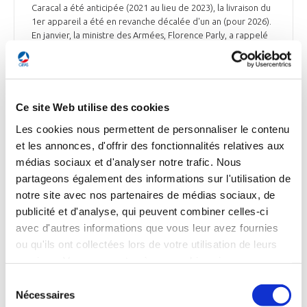
Caracal a été anticipée (2021 au lieu de 2023), la livraison du
1er appareil a été en revanche décalée d'un an (pour 2026).
En janvier, la ministre des Armées, Florence Parly, a rappelé
que cette commande anticipée s’inscrit dans la loi de
programmation militaire, permettant de pérenniser 960
emplois pendant 3 ans. Or, « le Super Puma est le poumon
de Marignane » expliquait en avril 2021 Bruno Even. L’option
sur quatre Caracal, qui figurait également au plan de
Ce site Web utilise des cookies
relance, n'a toujours pas été exercée. Elle devrait l'être en
Les cookies nous permettent de personnaliser le contenu
2022 pour un montant de plus de 250 M€. Tout comme la
et les annonces, d'offrir des fonctionnalités relatives aux
commande des trois hélicoptères à usage gouvernemental
(HUG) pour un montant de de 156,6 M€. L'opération couvre
médias sociaux et d'analyser notre trafic. Nous
également un soutien initial de ces trois Caracal. Au total, sur
partageons également des informations sur l'utilisation de
une flotte de 23 Caracal attendue, 15 appareils devraient
notre site avec nos partenaires de médias sociaux, de
être commandés d'ici à la fin de l'année. Pour les huit
publicité et d'analyse, qui peuvent combiner celles-ci
derniers, les discussions sont en cours entre l'armée de l'Air
avec d'autres informations que vous leur avez fournies
et la DGA.
ou qu'ils ont collectées lors de votre utilisation de leurs
La Tribune du 15 mars
services. Vous consentez à nos cookies si vous
continuez à utiliser notre site Web.
Sélection
Nécessaires
du