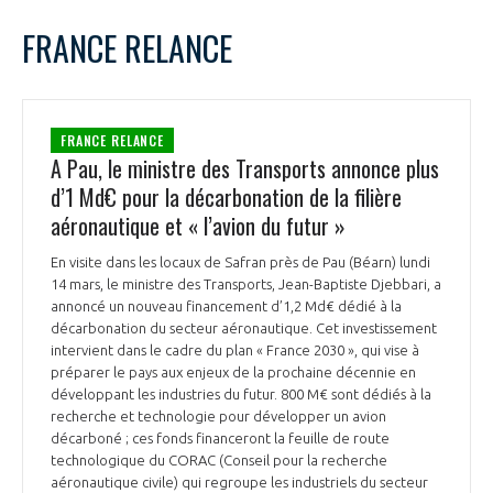
LE GIFAS
NON
OUI
mars
2022
Mois Précédent
Mois 
t
FRANCE RELANCE
Rejoignez une filière d’excellence et développez
L
M
M
J
V
S
D
 à
votre réseau au sein d’un écosystème intégré et
1
2
3
4
5
6
PRÉSENTATION
cohérent
7
8
9
10
11
12
13
FRANCE RELANCE
14
15
16
17
18
19
20
A Pau, le ministre des Transports annonce plus
NOTRE VISION
ORGANISATION
21
22
23
24
25
26
27
d’1 Md€ pour la décarbonation de la filière
28
29
30
31
aéronautique et « l’avion du futur »
NOS MISSIONS
LE CONSEIL DU GIFAS
FONCTIONNEMENT
En visite dans les locaux de Safran près de Pau (Béarn) lundi
14 mars, le ministre des Transports, Jean-Baptiste Djebbari, a
NOTRE HISTOIRE
L’ÉQUIPE DU GIFAS
annoncé un nouveau financement d’1,2 Md€ dédié à la
GEADS
ACCOMPAGNEMENT DE NOS ADHÉRENTS
décarbonation du secteur aéronautique. Cet investissement
intervient dans le cadre du plan « France 2030 », qui vise à
NOS RÉSEAUX À L'INTERNATIONAL
préparer le pays aux enjeux de la prochaine décennie en
COMITÉ AERO PME
LES PROGRAMMES DU GIFAS
développant les industries du futur. 800 M€ sont dédiés à la
LA MÉDIATION
recherche et technologie pour développer un avion
Découvrez les avantages d'adhérer au GIFAS.
décarboné ; ces fonds financeront la feuille de route
STARTAIR
UN ÉCOSYSTÈME INTÉGRÉ ET COHÉRENT
technologique du CORAC (Conseil pour la recherche
LA MÉDIATION DANS LA FILIÈRE AÉRONAUTIQUE ET SPATIALE
Rencontres, salons, données sectorielles,
LE SALON DU BOURGET
aéronautique civile) qui regroupe les industriels du secteur