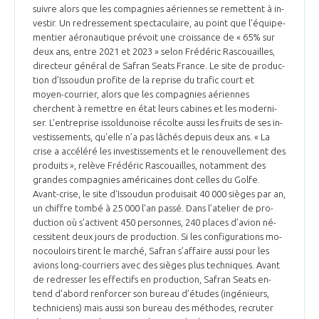
suivre alors que les com­pa­gnies aé­riennes se re­mettent à in­
ves­tir. Un re­dres­se­ment spec­ta­cu­laire, au point que l’équi­pe­
men­tier aé­ro­nau­tique pré­voit une crois­sance de « 65% sur
deux ans, entre 2021 et 2023 » selon Fré­dé­ric Ras­couailles,
di­rec­teur gé­né­ral de Safran Seats France. Le site de pro­duc­
tion d’Is­sou­dun pro­fite de la re­prise du tra­fic court et
moyen-cour­rier, alors que les com­pa­gnies aé­riennes
cherchent à re­mettre en état leurs ca­bines et les mo­der­ni­
ser. L’en­treprise is­sol­du­noise ré­colte aussi les fruits de ses in­
ves­tis­se­ments, qu’elle n’a pas lâ­chés de­puis deux ans. « La
crise a ac­cé­léré les in­ves­tis­se­ments et le re­nou­vel­le­ment des
pro­duits », re­lève Fré­dé­ric Ras­couailles, no­tam­ment des
grandes com­pa­gnies amé­ri­caines dont celles du Golfe.
Avant-crise, le site d’Is­sou­dun pro­dui­sait 40 000 sièges par an,
un chiffre tombé à 25 000 l’an passé. Dans l’ate­lier de pro­
duc­tion où s’ac­tivent 450 per­sonnes, 240 places d’avion né­
ces­sitent deux jours de pro­duc­tion. Si les confi­gu­ra­tions mo­
no­cou­loirs tirent le mar­ché, Sa­fran s’af­faire aussi pour les
avions long-cour­riers avec des sièges plus tech­niques. Avant
de re­dres­ser les ef­fec­tifs en pro­duc­tion, Safran Seats en­
tend d’abord ren­for­cer son bu­reau d’études (in­gé­nieurs,
tech­ni­ciens) mais aussi son bu­reau des mé­thodes, re­cru­ter