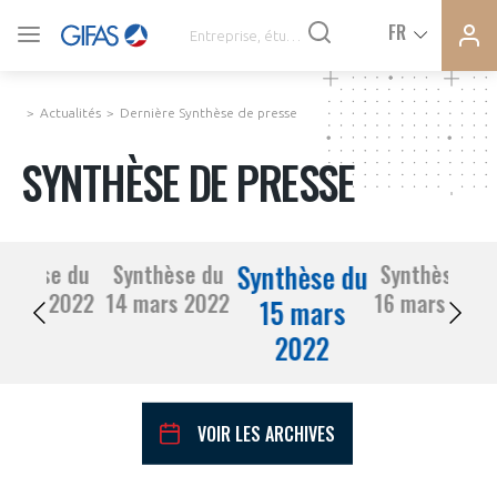
Ferme
Ferme
FR
VOUS ÊTES ADHÉRENTS
la
la
modal
modal
memb
memb
Actualités
Dernière Synthèse de presse
ACTUALITÉS
SYNTHÈSE DE PRESSE
À LA UNE
Synthèse du
nthèse du
Synthèse du
Synthèse du
DEMANDE D’ADHÉSION
11 mars 2022
14 mars 2022
16 mars 2022
SYNTHÈSE DE PRESSE
15 mars
2022
CONNEXION
AGENDA
Avez-vous un statut de droit français ?
VOIR LES ARCHIVES
PAS ENCORE ADHÉRENT ?
COMMUNIQUÉS DE PRESSE
VOUS ÊTES UN PROFESSIONNEL DE LA FILIÈRE ?