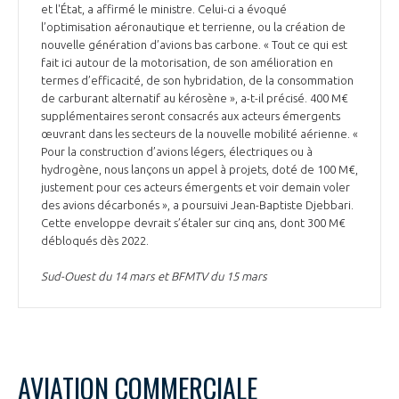
programmes ...
COMMISSIONS ET COMITÉS
et l'État, a affirmé le ministre. Celui-ci a évoqué
POURQUOI DEVENIR MEMBRE ?
L'OBSERVATOIRE
l’optimisation aéronautique et terrienne, ou la création de
LE MÉDIATEUR DE LA FILIÈRE AÉRONAUTIQUE ET SPATIALE
nouvelle génération d’avions bas carbone. « Tout ce qui est
DEMANDE D’ADHÉSION
fait ici autour de la motorisation, de son amélioration en
MÉDIATION ET CHARTE D’ENGAGEMENT SUR LES RELATIONS ENTRE
termes d’efficacité, de son hybridation, de la consommation
CLIENTS ET FOURNISSEURS
de carburant alternatif au kérosène », a-t-il précisé. 400 M€
CHIFFRES CLÉS
supplémentaires seront consacrés aux acteurs émergents
œuvrant dans les secteurs de la nouvelle mobilité aérienne. «
LA MÉDIATION AU-DELÀ DE LA FILIÈRE AÉRONAUTIQUE ET SPATIALE
Pour la construction d’avions légers, électriques ou à
LES ENJEUX
hydrogène, nous lançons un appel à projets, doté de 100 M€,
justement pour ces acteurs émergents et voir demain voler
PRENDRE CONTACT AVEC LE MÉDIATEUR DE LA FILIÈRE
des avions décarbonés », a poursuivi Jean-Baptiste Djebbari.
COMPÉTITIVITÉ
Cette enveloppe devrait s’étaler sur cinq ans, dont 300 M€
LES PUBLICATIONS
débloqués dès 2022.
EMPLOI & FORMATION
Sud-Ouest du 14 mars et BFMTV du 15 mars
DOCUMENTS & BROCHURES
ENVIRONNEMENT
RAPPORTS D'ACTIVITÉS
INNOVATION
AVIATION COMMERCIALE