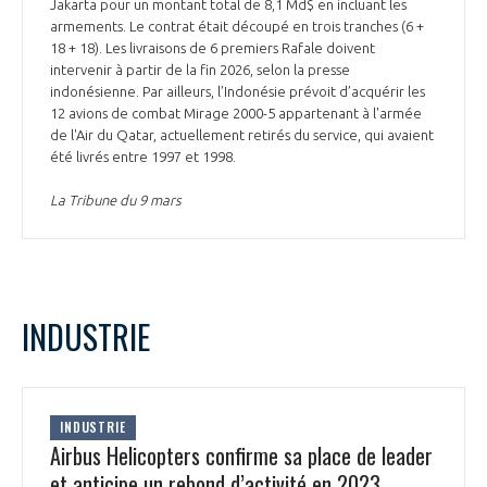
programmes ...
Jakarta pour un montant total de 8,1 Md$ en incluant les
COMMISSIONS ET COMITÉS
POURQUOI DEVENIR MEMBRE ?
armements. Le contrat était découpé en trois tranches (6 +
L'OBSERVATOIRE
LE MÉDIATEUR DE LA FILIÈRE AÉRONAUTIQUE ET SPATIALE
18 + 18). Les livraisons de 6 premiers Rafale doivent
DEMANDE D’ADHÉSION
intervenir à partir de la fin 2026, selon la presse
indonésienne. Par ailleurs, l’Indonésie prévoit d’acquérir les
MÉDIATION ET CHARTE D’ENGAGEMENT SUR LES RELATIONS ENTRE
12 avions de combat Mirage 2000-5 appartenant à l'armée
CLIENTS ET FOURNISSEURS
CHIFFRES CLÉS
de l'Air du Qatar, actuellement retirés du service, qui avaient
été livrés entre 1997 et 1998.
LA MÉDIATION AU-DELÀ DE LA FILIÈRE AÉRONAUTIQUE ET SPATIALE
La Tribune du 9 mars
LES ENJEUX
PRENDRE CONTACT AVEC LE MÉDIATEUR DE LA FILIÈRE
COMPÉTITIVITÉ
LES PUBLICATIONS
INDUSTRIE
EMPLOI & FORMATION
DOCUMENTS & BROCHURES
ENVIRONNEMENT
RAPPORTS D'ACTIVITÉS
INDUSTRIE
Airbus Helicopters confirme sa place de leader
INNOVATION
et anticipe un rebond d’activité en 2023