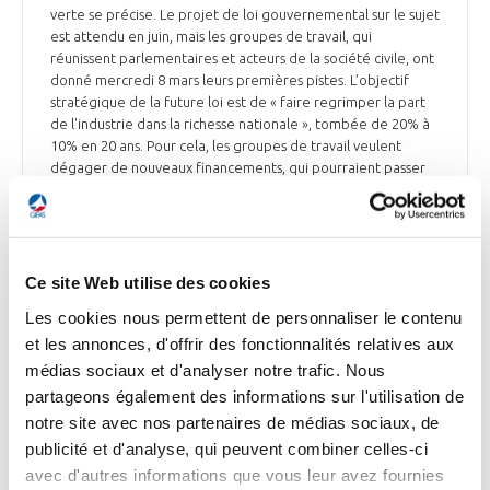
verte se précise. Le projet de loi gouvernemental sur le sujet
est attendu en juin, mais les groupes de travail, qui
réunissent parlementaires et acteurs de la société civile, ont
donné mercredi 8 mars leurs premières pistes. L’objectif
stratégique de la future loi est de « faire regrimper la part
de l'industrie dans la richesse nationale », tombée de 20% à
10% en 20 ans. Pour cela, les groupes de travail veulent
dégager de nouveaux financements, qui pourraient passer
par « des nouveaux crédits d'impôts » pour soutenir « le
verdissement de l'industrie existante et favoriser
l'émergence des énergies du futur », selon Thierry Deau, le
directeur général de Meridiam, chargé du groupe de travail
fiscalité avec le député Mathieu Lefèvre. Déjà évoquée, la
Ce site Web utilise des cookies
création d'un nouveau livret d'épargne vert a été proposée.
Les cookies nous permettent de personnaliser le contenu
« Il s'agit de flécher l'épargne des Français vers la
et les annonces, d'offrir des fonctionnalités relatives aux
décarbonation de l'industrie ». De plus, la loi comportera
aussi un volet concernant l'empreinte foncière, les friches et
médias sociaux et d'analyser notre trafic. Nous
les démarches administratives pour « raccourcir les
partageons également des informations sur l'utilisation de
procédures de 9 mois à 6 mois ». Enfin, il est aussi proposé
notre site avec nos partenaires de médias sociaux, de
d’intégrer le coût du carbone dans un nouveau standard
publicité et d'analyse, qui peuvent combiner celles-ci
baptisé par exemple « Excellence Environnementale
avec d'autres informations que vous leur avez fournies
Européenne », qui serait utilisé pour pondérer les produits