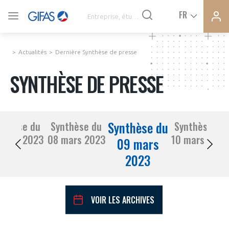
Ferme
Ferme
FR
VOUS ÊTES ADHÉRENTS
la
la
modal
modal
memb
memb
Actualités
Dernière Synthèse de presse
ACTUALITÉS
SYNTHÈSE DE PRESSE
À LA UNE
Synthèse du
nthèse du
Synthèse du
Synthèse du
DEMANDE D’ADHÉSION
07 mars 2023
08 mars 2023
10 mars 2023
SYNTHÈSE DE PRESSE
09 mars
2023
CONNEXION
AGENDA
Avez-vous un statut de droit français ?
VOIR LES ARCHIVES
PAS ENCORE ADHÉRENT ?
COMMUNIQUÉS DE PRESSE
VOUS ÊTES UN PROFESSIONNEL DE LA FILIÈRE ?