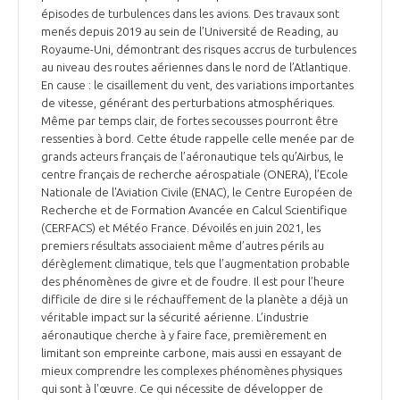
épisodes de turbulences dans les avions. Des travaux sont
menés depuis 2019 au sein de l’Université de Reading, au
Royaume-Uni, démontrant des risques accrus de turbulences
au niveau des routes aériennes dans le nord de l’Atlantique.
En cause : le cisaillement du vent, des variations importantes
de vitesse, générant des perturbations atmosphériques.
Même par temps clair, de fortes secousses pourront être
ressenties à bord. Cette étude rappelle celle menée par de
grands acteurs français de l’aéronautique tels qu’Airbus, le
centre français de recherche aérospatiale (ONERA), l’Ecole
Nationale de l'Aviation Civile (ENAC), le Centre Européen de
Recherche et de Formation Avancée en Calcul Scientifique
(CERFACS) et Météo France. Dévoilés en juin 2021, les
premiers résultats associaient même d’autres périls au
dérèglement climatique, tels que l’augmentation probable
des phénomènes de givre et de foudre. Il est pour l’heure
difficile de dire si le réchauffement de la planète a déjà un
véritable impact sur la sécurité aérienne. L’industrie
aéronautique cherche à y faire face, premièrement en
limitant son empreinte carbone, mais aussi en essayant de
mieux comprendre les complexes phénomènes physiques
qui sont à l'œuvre. Ce qui nécessite de développer de