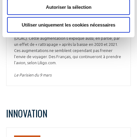
celle du baril de pétrole, pèse sur le coût du carburant, qui
Autoriser la sélection
représente entre 30 et 45% du prix du billet, en fonction de
la durée du vol. Ainsi les billets d’avion au départ de la
France ont gonflé de 22,5% sur un an, en janvier 2023, selon «
Utiliser uniquement les cookies nécessaires
l’indice de prix du transport aérien de passagers » (IPTAP),
développé par la direction générale de l’aviation civile
(DGAC). Cette augmentation s’explique aussi, en partie, par
un effet de « rattrapage » après la baisse en 2020 et 2021.
Ces augmentations ne semblent cependant pas freiner
l’envie de voyager. Des Français, qui continueront à prendre
l’avion, selon Liligo.com.
Le Parisien du 9 mars
INNOVATION