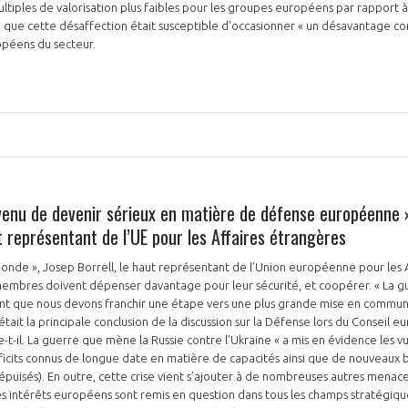
ltiples de valorisation plus faibles pour les groupes européens par rapport à 
é que cette désaffection était susceptible d'occasionner « un désavantage con
ropéens du secteur.
enu de devenir sérieux en matière de défense européenne »
t représentant de l’UE pour les Affaires étrangères
onde », Josep Borrell, le haut représentant de l’Union européenne pour les 
 membres doivent dépenser davantage pour leur sécurité, et coopérer. « La g
nt que nous devons franchir une étape vers une plus grande mise en commun
ait la principale conclusion de la discussion sur la Défense lors du Conseil e
-t-il. La guerre que mène la Russie contre l’Ukraine « a mis en évidence les vu
ficits connus de longue date en matière de capacités ainsi que de nouveaux
 épuisés). En outre, cette crise vient s’ajouter à de nombreuses autres menace
es intérêts européens sont remis en question dans tous les champs stratégiqu