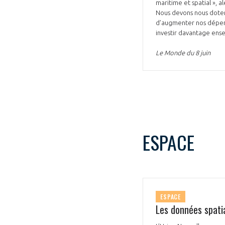
maritime et spatial », 
Nous devons nous doter
d’augmenter nos dépense
investir davantage ense
Le Monde du 8 juin
VOUS ÊTES
ADHÉRENTS
Développez votre activité à l’étra
ESPACE
pérennité de votre entreprise à
ESPACE
Les données spatia