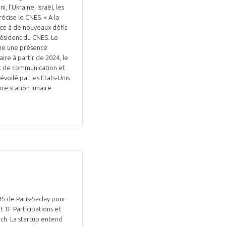
l'Ukraine, Israël, les
récise le CNES. « A la
ace à de nouveaux défis
Président du CNES. Le
rme une présence
ire à partir de 2024, le
rit de communication et
voilé par les Etats-Unis
pre station lunaire.
S de Paris-Saclay pour
 TF Participations et
ch. La startup entend