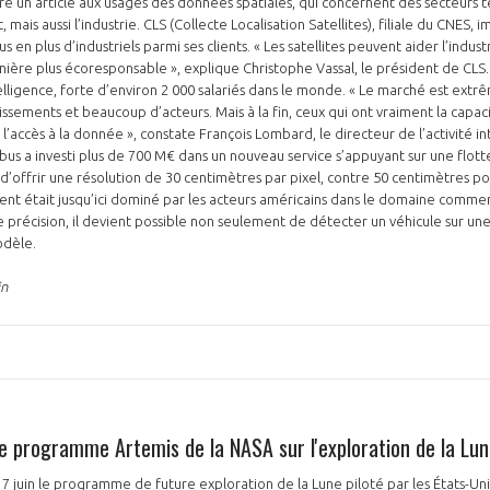
e un article aux usages des données spatiales, qui concernent des secteurs te
, mais aussi l’industrie. CLS (Collecte Localisation Satellites), filiale du CNES,
 en plus d’industriels parmi ses clients. « Les satellites peuvent aider l’industr
nière plus écoresponsable », explique Christophe Vassal, le président de CLS
elligence, forte d’environ 2 000 salariés dans le monde. « Le marché est ex
NON
OUI
ssements et beaucoup d’acteurs. Mais à la fin, ceux qui ont vraiment la cap
 l’accès à la donnée », constate François Lombard, le directeur de l’activité in
us a investi plus de 700 M€ dans un nouveau service s’appuyant sur une flotte
d’offrir une résolution de 30 centimètres par pixel, contre 50 centimètres p
Découvrez les avantages d'adhérer au 
t était jusqu’ici dominé par les acteurs américains dans le domaine commerci
 précision, il devient possible non seulement de détecter un véhicule sur une
données sectorielles, p
modèle.
DEMANDE D’ADH
in
le programme Artemis de la NASA sur l'exploration de la Lu
7 juin le programme de future exploration de la Lune piloté par les États-Uni