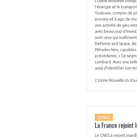
L’Usine Nouvelle consacr
l’énergie et le transport
CONNEXION
Toulouse, compte de plus
process et à agir de ma
une activité de géo-int
avec beaucoup d’investi
sont ceux qui maîtrisent
Defence and Space. Airb
Pléiades Neo, capables 
précédente. « Ce segmen
Lombard. Avec une telle
aussi d’identifier son 
L’Usine Nouvelle du 8 ju
ESPACE
La France rejoint 
Le CNES a rejoint mardi 