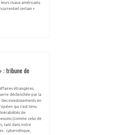
leurs rivaux américains.
currentiel certain »
 : tribune de
Affaires étrangères,
uerre déclenchée par la
 des investissements en
uropéen qui s’est tenu
lnérabilités de
 besoins (comme celui de
s, tant dans notre
es : cybernétique,