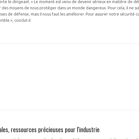
alerte le dirigeant. « Le moment est venu de devenir sérieux en matière de 
 des moyens de nous protéger dans un monde dangereux. Pour cela, il ne su
s de défense, mais il nous faut les améliorer. Pour assurer notre sécurité co
mble », conclut-il.
PAS ENCORE ADH
VOUS ÊTES UN PROFESSIONN
nger et assurez la
Rejoignez une filière d’excellen
 l’international
réseau au sein d’un écosystème
DEMANDE D’ADHÉSION
les, ressources précieuses pour l'industrie
Avez-vous un statut de droit français ?