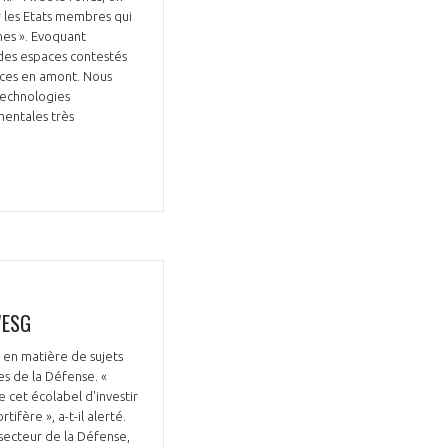
r les Etats membres qui
nes ». Evoquant
e des espaces contestés
aces en amont. Nous
 technologies
mentales très
l'ESG
» en matière de sujets
s de la Défense. «
 cet écolabel d'investir
ifère », a-t-il alerté.
 secteur de la Défense,