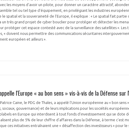
avec les moyens d'avoir un pilote, pour donner un caractère attractif, abonde
semble tel ou tel type d'équipement, en privilégiant les industries européen
le spatial et la souveraineté de l’Europe, il explique : « Le spatial fait parti
 a un très grand projet de cyber bouclier pour protéger et détecter les men
our protéger cet espace contesté avec de la surveillance des satellites ». Les
es, « doivent nous permettre des communications sécuritaires intergouverne
inent européen et ailleurs ».
ppelle l'Europe « au bon sens » vis-à-vis de la Défense sur 
, Patrice Caine, le PDG de Thales, a appelé l'Union européenne au « bon sens 
sociaux, gouvernance) et de leurs implications pour les sociétés européenne
labels en Europe qui interdisent à tout fonds d'investissement qui se dote de
alisent plus de 5% de leur chiffre d'affaires dans la Défense, à terme c'est mort
que ces initiatives entraînaient une « désaffection des investisseurs » pour le