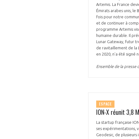
Artemis. La France devi
Émirats arabes unis, le B
fois pour notre communa
et de continuer à compte
programme Artemis vise
humaine durable. Il pré
Lunar Gateway, futur tr
de ravitaillement de la
en 2020, n'a été signé n
Ensemble de la presse d
ESPACE
ION-X réunit 3,8 M
La startup française IO
ses expérimentations, v
Geodesic, de plusieurs