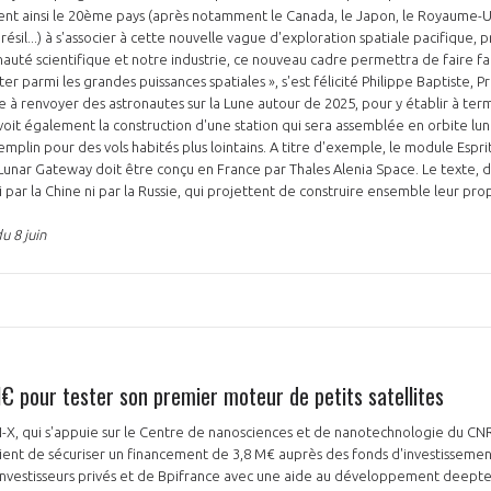
ent ainsi le 20ème pays (après notamment le Canada, le Japon, le Royaume-Uni, 
résil...) à s'associer à cette nouvelle vague d'exploration spatiale pacifique, p
uté scientifique et notre industrie, ce nouveau cadre permettra de faire f
r parmi les grandes puissances spatiales », s'est félicité Philippe Baptiste, 
 à renvoyer des astronautes sur la Lune autour de 2025, pour y établir à te
voit également la construction d'une station qui sera assemblée en orbite luna
emplin pour des vols habités plus lointains. A titre d'exemple, le module Esp
 Lunar Gateway doit être conçu en France par Thales Alenia Space. Le texte, dé
i par la Chine ni par la Russie, qui projettent de construire ensemble leur pro
u 8 juin
€ pour tester son premier moteur de petits satellites
N-X, qui s'appuie sur le Centre de nanosciences et de nanotechnologie du CNR
ient de sécuriser un financement de 3,8 M€ auprès des fonds d'investissement
 investisseurs privés et de Bpifrance avec une aide au développement deepte