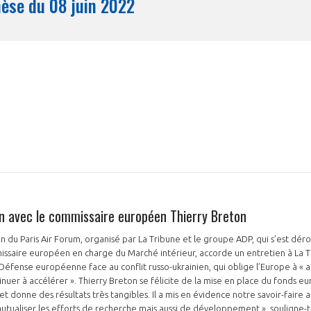
Synthèse du 08 juin 2022
Mois
en avec le commissaire européen Thierry Breton
n du Paris Air Forum, organisé par La Tribune et le groupe ADP, qui s’est déro
issaire européen en charge du Marché intérieur, accorde un entretien à La Tri
Défense européenne face au conflit russo-ukrainien, qui oblige l’Europe à « 
nuer à accélérer ». Thierry Breton se félicite de la mise en place du fonds eu
t donne des résultats très tangibles. Il a mis en évidence notre savoir-faire
utualiser les efforts de recherche mais aussi de développement », souligne-t-i