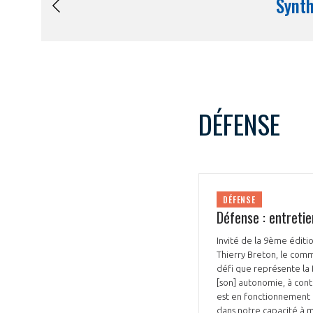
DÉFENSE
DÉFENSE
Défense : entreti
Invité de la 9ème éditio
Thierry Breton, le comm
défi que représente la 
[son] autonomie, à conti
est en fonctionnement e
dans notre capacité à m