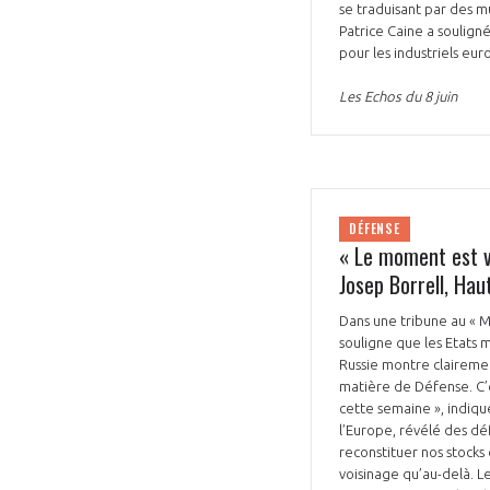
se traduisant par des mu
Patrice Caine a soulign
pour les industriels eu
Les Echos du 8 juin
DÉFENSE
« Le moment est v
Josep Borrell, Hau
Dans une tribune au « M
souligne que les Etats
Russie montre claireme
matière de Défense. C’ét
cette semaine », indique
l’Europe, révélé des dé
reconstituer nos stocks
voisinage qu’au-delà. L