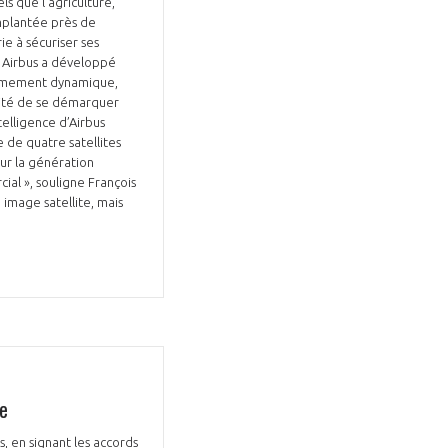
ls que l’agriculture,
 implantée près de
ie à sécuriser ses
. Airbus a développé
trêmement dynamique,
acité de se démarquer
telligence d’Airbus
 de quatre satellites
our la génération
GIFAS. Rencontres, salons,
al », souligne François
 image satellite, mais
rogrammes ...
ÉSION
ne
s, en signant les accords