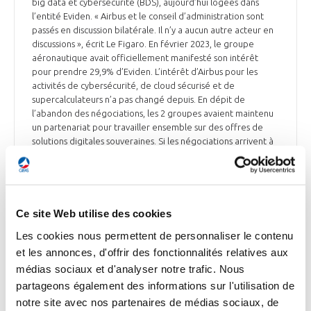
big data et cybersécurité (BDS), aujourd’hui logées dans
l’entité Eviden. « Airbus et le conseil d’administration sont
passés en discussion bilatérale. Il n’y a aucun autre acteur en
discussions », écrit Le Figaro. En février 2023, le groupe
aéronautique avait officiellement manifesté son intérêt
pour prendre 29,9% d’Eviden. L’intérêt d’Airbus pour les
activités de cybersécurité, de cloud sécurisé et de
supercalculateurs n’a pas changé depuis. En dépit de
l’abandon des négociations, les 2 groupes avaient maintenu
un partenariat pour travailler ensemble sur des offres de
solutions digitales souveraines. Si les négociations arrivent à
leur terme, elles devront être validée par une assemblée
générale extraordinaire, promise aux actionnaires pour
valider la cession de Tech Foundations.
Le Figaro du 15 décembre
Ce site Web utilise des cookies
Les cookies nous permettent de personnaliser le contenu
et les annonces, d'offrir des fonctionnalités relatives aux
médias sociaux et d'analyser notre trafic. Nous
INDUSTRIE
partageons également des informations sur l'utilisation de
Livraison du 100ème TBM 960 de Daher
notre site avec nos partenaires de médias sociaux, de