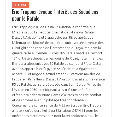
DÉFENSE
Eric Trappier évoque l'intérêt des Saoudiens
pour le Rafale
Eric Trappier, PDG de Dassault Aviation, a confirmé que
l'Arabie saoudite négociait l'achat de 54 avions Rafale.
Dassault Aviation a été approché par Riyad après que
l'Allemagne a bloqué de manière controversée la vente des
Eurofighter en raison de l'intervention du royaume dans la
guerre civile au Yémen. Sur les 285 Rafale vendus à l'export,
171 ont été achetés par les voisins de Riyad, notamment les
Émirats arabes unis avec 80 Rafale au standard F4, le Qatar
avec 36 appareils et l'Égypte 55. L'Inde en a également
acheté 36 et négocie actuellement 26 versions navales de
l'appareil. Par ailleurs, Dassault Aviation travaille sur la version
F5 du Rafale, qui sera déployée dans l'armée de l'Air et de
l’Espace en 2030. Le dirigeant a assuré que le Rafale
effectuerait des missions « avec d'autres avions de combat
et des drones avec un pilotage très coordonné ».
Concernant la concurrence du F-35 en Europe, Eric Trappier
a noté « qu’aujourd'hui, à part la liaison OTAN 11 pour les
opérations maritimes et 16 pour la technologie air-air, le F-