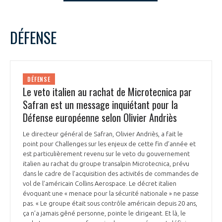
LE GIFAS
NON
OUI
t
Rejoignez une filière d’excellence et développez
decembre
2023
Mois Précédent
Mois 
DÉFENSE
 à
votre réseau au sein d’un écosystème intégré et
L
M
M
J
V
S
D
PRÉSENTATION
cohérent
1
2
3
4
5
6
7
8
9
10
NOTRE VISION
DÉFENSE
ORGANISATION
11
12
13
14
15
16
17
Le veto italien au rachat de Microtecnica par
18
19
20
21
22
23
24
Safran est un message inquiétant pour la
NOS MISSIONS
LE CONSEIL DU GIFAS
25
26
27
28
29
30
31
FONCTIONNEMENT
Défense européenne selon Olivier Andriès
NOTRE HISTOIRE
Le directeur général de Safran, Olivier Andriès, a fait le
L’ÉQUIPE DU GIFAS
GEADS
point pour Challenges sur les enjeux de cette fin d’année et
ACCOMPAGNEMENT DE NOS ADHÉRENTS
est particulièrement revenu sur le veto du gouvernement
italien au rachat du groupe transalpin Microtecnica, prévu
NOS RÉSEAUX À L'INTERNATIONAL
COMITÉ AERO PME
dans le cadre de l’acquisition des activités de commandes de
LES PROGRAMMES DU GIFAS
LA MÉDIATION
vol de l’américain Collins Aerospace. Le décret italien
évoquant une « menace pour la sécurité nationale » ne passe
Découvrez les avantages d'adhérer au GIFAS.
STARTAIR
pas. « Le groupe était sous contrôle américain depuis 20 ans,
UN ÉCOSYSTÈME INTÉGRÉ ET COHÉRENT
LA MÉDIATION DANS LA FILIÈRE AÉRONAUTIQUE ET SPATIALE
Rencontres, salons, données sectorielles,
LE SALON DU BOURGET
ça n’a jamais gêné personne, pointe le dirigeant. Et là, le