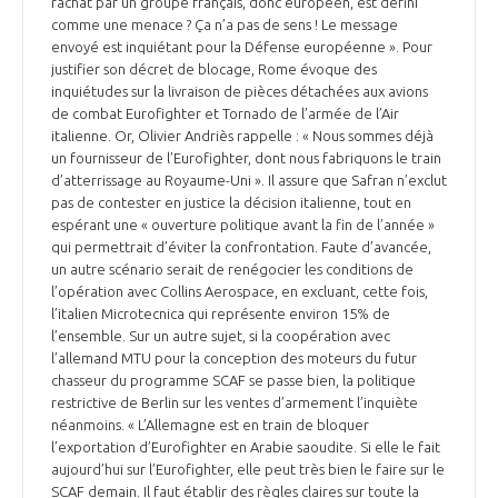
rachat par un groupe français, donc européen, est défini
programmes ...
COMMISSIONS ET COMITÉS
POURQUOI DEVENIR MEMBRE ?
comme une menace ? Ça n’a pas de sens ! Le message
L'OBSERVATOIRE
LE MÉDIATEUR DE LA FILIÈRE AÉRONAUTIQUE ET SPATIALE
envoyé est inquiétant pour la Défense européenne ». Pour
DEMANDE D’ADHÉSION
justifier son décret de blocage, Rome évoque des
inquiétudes sur la livraison de pièces détachées aux avions
MÉDIATION ET CHARTE D’ENGAGEMENT SUR LES RELATIONS ENTRE
de combat Eurofighter et Tornado de l’armée de l’Air
CLIENTS ET FOURNISSEURS
CHIFFRES CLÉS
italienne. Or, Olivier Andriès rappelle : « Nous sommes déjà
un fournisseur de l’Eurofighter, dont nous fabriquons le train
d’atterrissage au Royaume-Uni ». Il assure que Safran n’exclut
LA MÉDIATION AU-DELÀ DE LA FILIÈRE AÉRONAUTIQUE ET SPATIALE
pas de contester en justice la décision italienne, tout en
LES ENJEUX
espérant une « ouverture politique avant la fin de l’année »
PRENDRE CONTACT AVEC LE MÉDIATEUR DE LA FILIÈRE
qui permettrait d’éviter la confrontation. Faute d’avancée,
un autre scénario serait de renégocier les conditions de
COMPÉTITIVITÉ
LES PUBLICATIONS
l’opération avec Collins Aerospace, en excluant, cette fois,
l’italien Microtecnica qui représente environ 15% de
EMPLOI & FORMATION
l’ensemble. Sur un autre sujet, si la coopération avec
DOCUMENTS & BROCHURES
l’allemand MTU pour la conception des moteurs du futur
chasseur du programme SCAF se passe bien, la politique
ENVIRONNEMENT
restrictive de Berlin sur les ventes d’armement l’inquiète
RAPPORTS D'ACTIVITÉS
néanmoins. « L’Allemagne est en train de bloquer
l’exportation d’Eurofighter en Arabie saoudite. Si elle le fait
INNOVATION
aujourd’hui sur l’Eurofighter, elle peut très bien le faire sur le
SCAF demain. Il faut établir des règles claires sur toute la