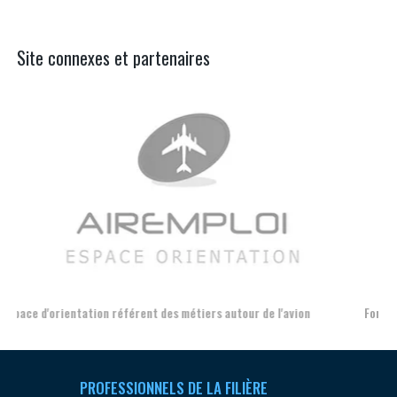
Site connexes et partenaires
Aer
Formation et l'insertion de personnes en situation de handicap
PROFESSIONNELS DE LA FILIÈRE