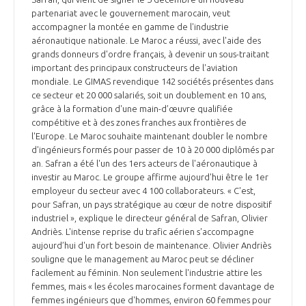
partenariat avec le gouvernement marocain, veut
accompagner la montée en gamme de l'industrie
aéronautique nationale. Le Maroc a réussi, avec l'aide des
grands donneurs d'ordre français, à devenir un sous-traitant
important des principaux constructeurs de l'aviation
mondiale. Le GIMAS revendique 142 sociétés présentes dans
ce secteur et 20 000 salariés, soit un doublement en 10 ans,
grâce à la formation d'une main-d’œuvre qualifiée
compétitive et à des zones franches aux frontières de
l'Europe. Le Maroc souhaite maintenant doubler le nombre
d'ingénieurs formés pour passer de 10 à 20 000 diplômés par
an. Safran a été l'un des 1ers acteurs de l'aéronautique à
investir au Maroc. Le groupe affirme aujourd'hui être le 1er
employeur du secteur avec 4 100 collaborateurs. « C'est,
pour Safran, un pays stratégique au cœur de notre dispositif
industriel », explique le directeur général de Safran, Olivier
Andriès. L'intense reprise du trafic aérien s'accompagne
aujourd’hui d'un fort besoin de maintenance. Olivier Andriès
souligne que le management au Maroc peut se décliner
facilement au féminin. Non seulement l'industrie attire les
femmes, mais « les écoles marocaines forment davantage de
femmes ingénieurs que d'hommes, environ 60 femmes pour