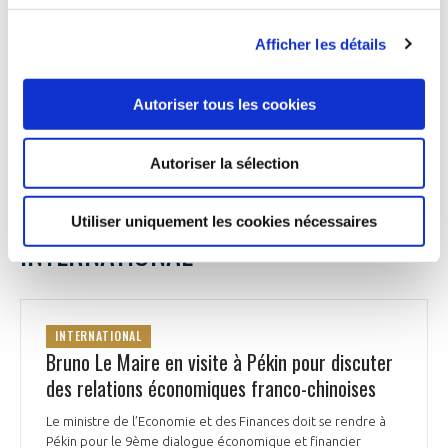
importateur mondial d'armes en 2022, après le Qatar et
l'Inde. Le rapport souligne que « le conflit en Ukraine a
Afficher les détails
démontré le rôle décisif que peut jouer la livraison
d'armements pour permettre à un État agressé d'exercer
son droit à la légitime défense ».
Autoriser tous les cookies
La Tribune du 27 juillet
Autoriser la sélection
Utiliser uniquement les cookies nécessaires
INTERNATIONAL
INTERNATIONAL
Bruno Le Maire en visite à Pékin pour discuter
des relations économiques franco-chinoises
Le ministre de l’Economie et des Finances doit se rendre à
Pékin pour le 9ème dialogue économique et financier