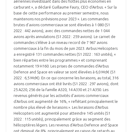
programmes ...
aériennes investissant dans des flottes plus économes en
COMMISSIONS ET COMITÉS
POURQUOI DEVENIR MEMBRE ?
carburant », a déclaré Guillaume Faury, CEO d'Airbus. « Sur la
L'OBSERVATOIRE
LE MÉDIATEUR DE LA FILIÈRE AÉRONAUTIQUE ET SPATIALE
base de cette performance au premier semestre, nous
DEMANDE D’ADHÉSION
maintenons nos prévisions pour 2023 ». Les commandes
brutes d'avions commerciaux se sont élevées à 1 080 (S1
MÉDIATION ET CHARTE D’ENGAGEMENT SUR LES RELATIONS ENTRE
2022 : 442 avions), avec des commandes nettes de 1 044
CLIENTS ET FOURNISSEURS
CHIFFRES CLÉS
avions après annulations (S1 2022 : 259 avions). Le carnet de
commandes s’élève à un niveau record de 7 967 avions
LA MÉDIATION AU-DELÀ DE LA FILIÈRE AÉRONAUTIQUE ET SPATIALE
commerciaux à la fin du mois de juin 2023. Airbus Helicopters
a enregistré 131 commandes nettes (S1 2022 : 163 unités), «
LES ENJEUX
bien réparties entre les programmes » et comprenant
PRENDRE CONTACT AVEC LE MÉDIATEUR DE LA FILIÈRE
notamment 19 H160. Les prises de commandes d'Airbus
Defence and Space en valeur se sont élevées à 6,0 Md€ (S1
COMPÉTITIVITÉ
LES PUBLICATIONS
2022 : 6,5 Md€). En ce qui concerne les livraisons, au total, 316
avions commerciaux ont été livrés (S1 2022 : 297 avions), dont
EMPLOI & FORMATION
25 A220, 256 de la famille A320, 14 A330 et 21 A350. Les
DOCUMENTS & BROCHURES
revenus générés par les activités d'avions commerciaux
d'Airbus ont augmenté de 16%, « reflétant principalement le
ENVIRONNEMENT
nombre plus élevé de livraisons ». Les livraisons d'Airbus
RAPPORTS D'ACTIVITÉS
Helicopters ont augmenté pour atteindre 145 unités (S1
2022 : 115 unités), principalement grâce au segment des
INNOVATION
hélicoptères légers. Les revenus d'Airbus Defence and Space
ont diminué de 8%, principalement en raison de retards au