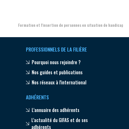
Aer
Formation et l'insertion de personnes en situation de handicap
PROFESSIONNELS DE LA FILIÈRE
Pourquoi nous rejoindre ?
Nos guides et publications
Nos réseaux à l'international
ADHÉRENTS
L'annuaire des adhérents
L'actualité du GIFAS et de ses
adhérents