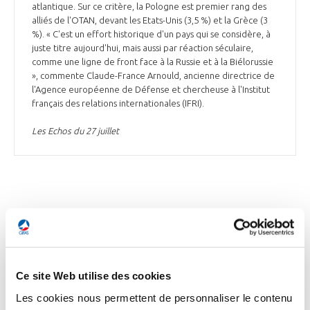
atlantique. Sur ce critère, la Pologne est premier rang des
alliés de l'OTAN, devant les Etats-Unis (3,5 %) et la Grèce (3
%). « C'est un effort historique d'un pays qui se considère, à
juste titre aujourd'hui, mais aussi par réaction séculaire,
comme une ligne de front face à la Russie et à la Biélorussie
», commente Claude-France Arnould, ancienne directrice de
l'Agence européenne de Défense et chercheuse à l'Institut
français des relations internationales (IFRI).
Les Echos du 27 juillet
UKRAINE
Ce site Web utilise des cookies
UKRAINE
La France a livré à l'Ukraine pour 640 M€
Les cookies nous permettent de personnaliser le contenu