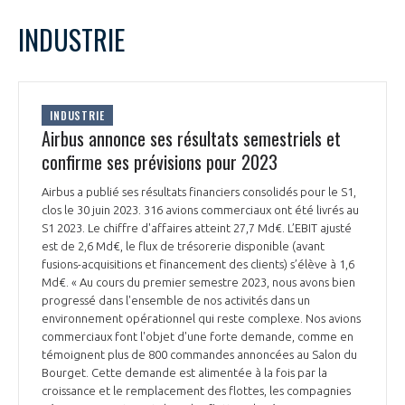
LE GIFAS
NON
OUI
juillet
2023
Mois Précédent
Mois 
t
INDUSTRIE
Rejoignez une filière d’excellence et développez
L
M
M
J
V
S
D
 à
votre réseau au sein d’un écosystème intégré et
1
2
PRÉSENTATION
cohérent
3
4
5
6
7
8
9
INDUSTRIE
10
11
12
13
14
15
16
Airbus annonce ses résultats semestriels et
NOTRE VISION
ORGANISATION
17
18
19
20
21
22
23
confirme ses prévisions pour 2023
24
25
26
27
28
29
30
NOS MISSIONS
Airbus a publié ses résultats financiers consolidés pour le S1,
31
LE CONSEIL DU GIFAS
FONCTIONNEMENT
clos le 30 juin 2023. 316 avions commerciaux ont été livrés au
S1 2023. Le chiffre d'affaires atteint 27,7 Md€. L’EBIT ajusté
NOTRE HISTOIRE
est de 2,6 Md€, le flux de trésorerie disponible (avant
L’ÉQUIPE DU GIFAS
GEADS
fusions-acquisitions et financement des clients) s’élève à 1,6
ACCOMPAGNEMENT DE NOS ADHÉRENTS
Md€. « Au cours du premier semestre 2023, nous avons bien
progressé dans l'ensemble de nos activités dans un
NOS RÉSEAUX À L'INTERNATIONAL
COMITÉ AERO PME
environnement opérationnel qui reste complexe. Nos avions
LES PROGRAMMES DU GIFAS
LA MÉDIATION
commerciaux font l'objet d'une forte demande, comme en
témoignent plus de 800 commandes annoncées au Salon du
Découvrez les avantages d'adhérer au GIFAS.
STARTAIR
UN ÉCOSYSTÈME INTÉGRÉ ET COHÉRENT
Bourget. Cette demande est alimentée à la fois par la
LA MÉDIATION DANS LA FILIÈRE AÉRONAUTIQUE ET SPATIALE
Rencontres, salons, données sectorielles,
LE SALON DU BOURGET
croissance et le remplacement des flottes, les compagnies