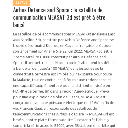
ESPACE
Airbus Defence and Space : le satellite de
communication MEASAT-3d est prêt à être
lancé
Le satellite de télécommunications MEASAT-3d (Malaysia East
Asia Satellite 3d), construit par Airbus Defence and Space, se
trouve désormais à Kourou, en Guyane française, prêt pour
son lancement sur Ariane 5 le 22 juin 2022. MEASAT-3d est le
57ème satellite E3000 construit par Airbus Defence and
Space. Il permettra d'améliorer considérablement les débits
à bande large (jusqu'à 100 Mbit/s) dans les zones où la
connectivité terrestre est limitée ou inexistante pour toute
la Malaisie, tout en continuant à fournir une redondance et
une capacité supplémentaire pour la distribution vidéo en
HD, 4K et à terme, 8K dans la région Asie-Pacifique. Prévu
pour une exploitation de plus de 19 ans, MEASAT-3d est
conçu pour avoir une puissance électrique de 12kW en fin de
vie. François Gaullier, responsable des satellites de
télécommunications chez Airbus, a déclaré : « MEASAT-3d est
basé sur notre plate-forme satellite Eurostar très fiable, y
compris la série actuelle E3000, avec 58 stations en orbite qui