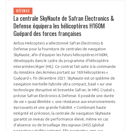
DÉFENSE
La centrale SkyNaute de Safran Electronics &
Defense équipera les hélicoptères H160M
Guépard des forces françaises
Airbus Helicopters a sélectionné Safran Electronics &
Defense pour la fourniture de centrales de navigation
SkyNaute, afin d’équiper les futurs hélicoptères H160M,
développés dans le cadre du programme d’hélicoptère
interarmées léger (HIL). Ce contrat fait suite à la commande
du ministère des Armées portant sur 169 hélicoptères «
Guépard », fin décembre 2021. SkyNaute est un système de
navigation inertielle hybride ultra compact, basé « sur une
technologie disruptive et brevetée Safran, le HRG Crystal »,
précise Safran Electronics & Defense. Il possède une durée
de vie « quasi illimitée », une résistance aux environnements
éprouvants et une grande fiabilité. « Combinant haute
intégrité et précision, la centrale de navigation SkyNaute
garantit un niveau de performance élevé, même en cas
d’absence ou de brouillage des signaux GNSS (global
navigation satellite systems). Elle permettra ainsi aux