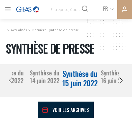
Ferme
Ferme
FR
VOUS ÊTES ADHÉRENTS
la
la
modal
modal
memb
memb
Actualités
Dernière Synthèse de presse
ACTUALITÉS
SYNTHÈSE DE PRESSE
À LA UNE
Synthèse du
nthèse du
Synthèse du
Synthèse du
DEMANDE D’ADHÉSION
13 juin 2022
14 juin 2022
16 juin 2022
SYNTHÈSE DE PRESSE
15 juin 2022
CONNEXION
AGENDA
Avez-vous un statut de droit français ?
VOIR LES ARCHIVES
PAS ENCORE ADHÉRENT ?
COMMUNIQUÉS DE PRESSE
VOUS ÊTES UN PROFESSIONNEL DE LA FILIÈRE ?
juin
2022
Mois Précédent
Mois 