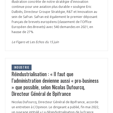
programmes ...
illustration concrète de notre stratégie d’innovation
COMMISSIONS ET COMITÉS
POURQUOI DEVENIR MEMBRE ?
L'OBSERVATOIRE
continue pour une aviation plus durable » souligne Eric
LE MÉDIATEUR DE LA FILIÈRE AÉRONAUTIQUE ET SPATIALE
Dalbiès, Directeur Groupe Stratégie, R&T et Innovation au
DEMANDE D’ADHÉSION
sein de Safran. Safran est également le premier déposant
français de brevets européens (classement de l’Office
MÉDIATION ET CHARTE D’ENGAGEMENT SUR LES RELATIONS ENTRE
Européen des Brevets) avec 540 demandes en 2021, en
CLIENTS ET FOURNISSEURS
CHIFFRES CLÉS
hausse de 27%.
LA MÉDIATION AU-DELÀ DE LA FILIÈRE AÉRONAUTIQUE ET SPATIALE
Le Figaro et Les Echos du 15 juin
LES ENJEUX
PRENDRE CONTACT AVEC LE MÉDIATEUR DE LA FILIÈRE
COMPÉTITIVITÉ
LES PUBLICATIONS
INDUSTRIE
Réindustrialisation : « Il faut que
EMPLOI & FORMATION
l’administration devienne aussi « pro-business
DOCUMENTS & BROCHURES
» que possible, selon Nicolas Dufourcq,
ENVIRONNEMENT
Directeur Général de Bpifrance
RAPPORTS D'ACTIVITÉS
Nicolas Dufourcq, Directeur Général de Bpifrance, accorde
INNOVATION
un entretien à L’Opinion. Le dirigeant a publié, fin mai 2022,
un ouvrage intitulé « La désindustrialisation de la France