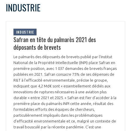
LE GIFAS
NON
OUI
INDUSTRIE
t
Rejoignez une filière d’excellence et développez
L
M
M
J
V
S
D
 à
votre réseau au sein d’un écosystème intégré et
1
2
3
4
5
PRÉSENTATION
cohérent
6
7
8
9
10
11
12
INDUSTRIE
13
14
15
16
17
18
19
Safran en tête du palmarès 2021 des
20
21
22
23
24
25
26
déposants de brevets
NOTRE VISION
ORGANISATION
27
28
29
30
Le palmarès des déposants de brevets publié par l'Institut
NOS MISSIONS
National de la Propriété Intellectuelle (INPI) place Safran en
LE CONSEIL DU GIFAS
FONCTIONNEMENT
première position, avec 1 037 demandes de brevets français
publiées en 2021. Safran consacre 75% de ses dépenses de
NOTRE HISTOIRE
R&T à l’efficacité environnementale, précise le groupe,
L’ÉQUIPE DU GIFAS
GEADS
indiquant que 4,2 Md€ sont « essentiellement dédiés aux
ACCOMPAGNEMENT DE NOS ADHÉRENTS
innovations de ruptures nécessaires à une aviation plus
NOS RÉSEAUX À L'INTERNATIONAL
durable » entre 2021 et 2025. « Safran est fier d’accéder à la
COMITÉ AERO PME
première place du palmarès INPI cette année, résultat des
LES PROGRAMMES DU GIFAS
LA MÉDIATION
formidables efforts des équipes de chercheurs,
particulièrement impliqués dans les problématiques
Découvrez les avantages d'adhérer au GIFAS.
STARTAIR
UN ÉCOSYSTÈME INTÉGRÉ ET COHÉRENT
d’efficacité environnementale et ce, malgré un contexte de
LA MÉDIATION DANS LA FILIÈRE AÉRONAUTIQUE ET SPATIALE
Rencontres, salons, données sectorielles,
LE SALON DU BOURGET
travail bousculé par la récente pandémie. C’est une