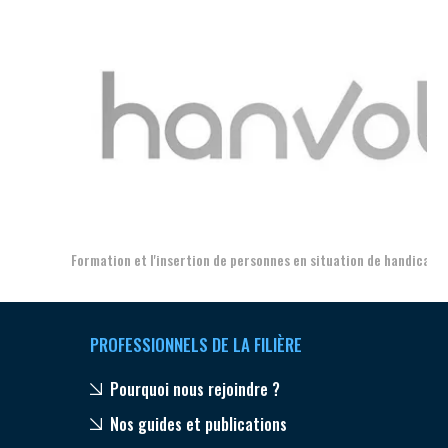
Aer
Formation et l'insertion de personnes en situation de handicap
PROFESSIONNELS DE LA FILIÈRE
Pourquoi nous rejoindre ?
Nos guides et publications