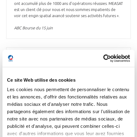
ont accumulé plus de 1000 ans d'opérations réussies. MEASAT
est un client clé pour nous et nous sommes impatients de
voir cet engin spatial avancé soutenir ses activités futures ».
ABC Bourse du 15 juin
ESPACE
Thales Alenia Space reçoit la visite du
Commissaire européen Thierry Breton et du
Ce site Web utilise des cookies
Secrétaire d'Etat fédéral belge Thomas
Dermine sur son site de Charleroi
Les cookies nous permettent de personnaliser le contenu
et les annonces, d'offrir des fonctionnalités relatives aux
Thales Alenia Space (TAS) a reçu la visite, mardi 14 juin, sur
médias sociaux et d'analyser notre trafic. Nous
son site de Charleroi, en Belgique, de Thierry Breton,
partageons également des informations sur l'utilisation de
Commissaire européen au marché intérieur, et de Thomas
notre site avec nos partenaires de médias sociaux, de
Dermine, Secrétaire d'État fédéral belge pour la Relance et
les Investissements stratégiques. Ils ont été accueillis par
publicité et d'analyse, qui peuvent combiner celles-ci
Hervé Derrey, PDG de TAS, Ina Maller, Présidente-Directrice
avec d'autres informations que vous leur avez fournies