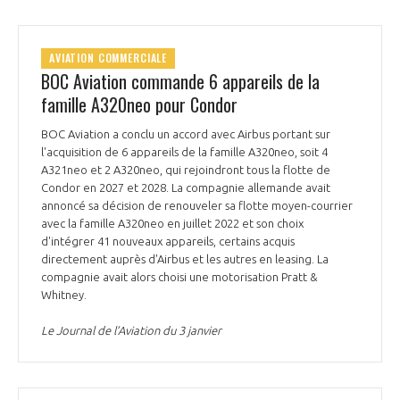
programmes ...
COMMISSIONS ET COMITÉS
POURQUOI DEVENIR MEMBRE ?
L'OBSERVATOIRE
LE MÉDIATEUR DE LA FILIÈRE AÉRONAUTIQUE ET SPATIALE
DEMANDE D’ADHÉSION
AVIATION COMMERCIALE
BOC Aviation commande 6 appareils de la
MÉDIATION ET CHARTE D’ENGAGEMENT SUR LES RELATIONS ENTRE
CLIENTS ET FOURNISSEURS
famille A320neo pour Condor
CHIFFRES CLÉS
BOC Aviation a conclu un accord avec Airbus portant sur
LA MÉDIATION AU-DELÀ DE LA FILIÈRE AÉRONAUTIQUE ET SPATIALE
l'acquisition de 6 appareils de la famille A320neo, soit 4
LES ENJEUX
A321neo et 2 A320neo, qui rejoindront tous la flotte de
Condor en 2027 et 2028. La compagnie allemande avait
PRENDRE CONTACT AVEC LE MÉDIATEUR DE LA FILIÈRE
annoncé sa décision de renouveler sa flotte moyen-courrier
COMPÉTITIVITÉ
avec la famille A320neo en juillet 2022 et son choix
LES PUBLICATIONS
d'intégrer 41 nouveaux appareils, certains acquis
directement auprès d'Airbus et les autres en leasing. La
EMPLOI & FORMATION
compagnie avait alors choisi une motorisation Pratt &
DOCUMENTS & BROCHURES
Whitney.
ENVIRONNEMENT
RAPPORTS D'ACTIVITÉS
Le Journal de l’Aviation du 3 janvier
INNOVATION