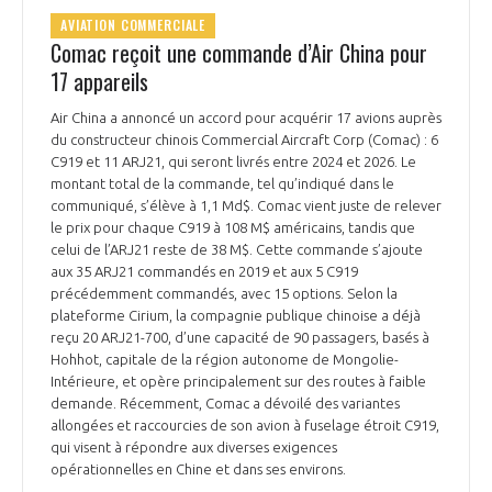
INTERNATIONALISATION
AVIATION COMMERCIALE
Comac reçoit une commande d’Air China pour
17 appareils
Air China a annoncé un accord pour acquérir 17 avions auprès
du constructeur chinois Commercial Aircraft Corp (Comac) : 6
C919 et 11 ARJ21, qui seront livrés entre 2024 et 2026. Le
montant total de la commande, tel qu’indiqué dans le
communiqué, s’élève à 1,1 Md$. Comac vient juste de relever
le prix pour chaque C919 à 108 M$ américains, tandis que
celui de l’ARJ21 reste de 38 M$. Cette commande s’ajoute
aux 35 ARJ21 commandés en 2019 et aux 5 C919
précédemment commandés, avec 15 options. Selon la
plateforme Cirium, la compagnie publique chinoise a déjà
reçu 20 ARJ21-700, d’une capacité de 90 passagers, basés à
Hohhot, capitale de la région autonome de Mongolie-
Intérieure, et opère principalement sur des routes à faible
demande. Récemment, Comac a dévoilé des variantes
allongées et raccourcies de son avion à fuselage étroit C919,
qui visent à répondre aux diverses exigences
opérationnelles en Chine et dans ses environs.