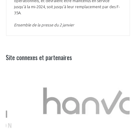
opérationnels, et devraient être maintenus en service
jusqu’à la mi-2024, soit jusqu’à leur remplacement par des F-
35A.
Ensemble de la presse du 2 janvier
Site connexes et partenaires
Aer