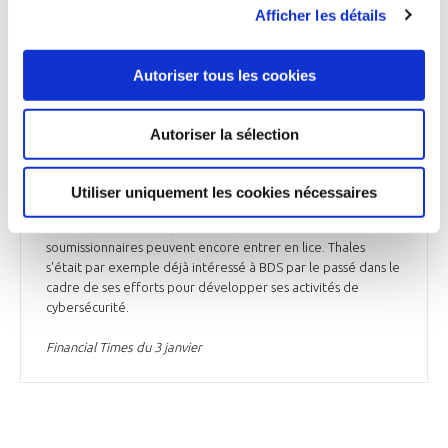
informations dévoilées par le Financial Times, Airbus et Atos
Afficher les détails
pourraient annoncer ce mercredi 3 janvier que le groupe
aéronautique allait entamer les vérifications préalables sur
son offre prévue, plaçant sa valeur entre 1,5 Md€ et 1,8 Md€
Autoriser tous les cookies
sur l'unité du groupe français appelée BDS. Les négociations
d'Atos pour vendre BDS marquent un changement
d'orientation stratégique sous la direction de Jean-Pierre
Autoriser la sélection
Mustier, récemment nommé président du conseil
d'administration, qui s'efforce de trouver une solution à la
gestion de la dette de 2,25 Md€ arrivant à échéance en
Utiliser uniquement les cookies nécessaires
2025. Les négociations entre Atos et Airbus concernant BDS
ne sont pas exclusives, de sorte que d'autres
soumissionnaires peuvent encore entrer en lice. Thales
s'était par exemple déjà intéressé à BDS par le passé dans le
cadre de ses efforts pour développer ses activités de
cybersécurité.
Financial Times du 3 janvier