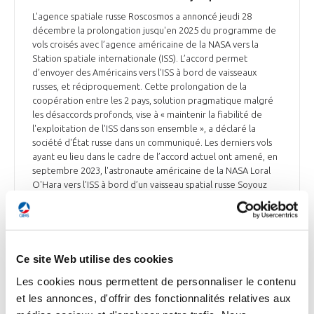
L'agence spatiale russe Roscosmos a annoncé jeudi 28
décembre la prolongation jusqu'en 2025 du programme de
vols croisés avec l’agence américaine de la NASA vers la
Station spatiale internationale (ISS). L’accord permet
d’envoyer des Américains vers l’ISS à bord de vaisseaux
russes, et réciproquement. Cette prolongation de la
coopération entre les 2 pays, solution pragmatique malgré
les désaccords profonds, vise à « maintenir la fiabilité de
l'exploitation de l'ISS dans son ensemble », a déclaré la
société d'État russe dans un communiqué. Les derniers vols
ayant eu lieu dans le cadre de l’accord actuel ont amené, en
septembre 2023, l'astronaute américaine de la NASA Loral
O'Hara vers l’ISS à bord d’un vaisseau spatial russe Soyouz
MS-24. Plus tôt, en août, le vaisseau spatial américain Dragon-
7 amenait le cosmonaute de Roscosmos Konstantin Borisov à
la station. Le cosmonaute Alexander Grebyonkin devrait
également se rendre à l'ISS au cours du 1er semestre 2024
en tant que membre de l'équipage de la mission Crew-8. Le
Ce site Web utilise des cookies
dernier calendrier de la NASA vise un crash contrôlé de la
Les cookies nous permettent de personnaliser le contenu
station spatiale internationale (ISS) en janvier 2031. La Russie
espère de son côté mettre en service sa propre station
et les annonces, d'offrir des fonctionnalités relatives aux
avant cette date. Elle cherche en effet à se sortir de sa