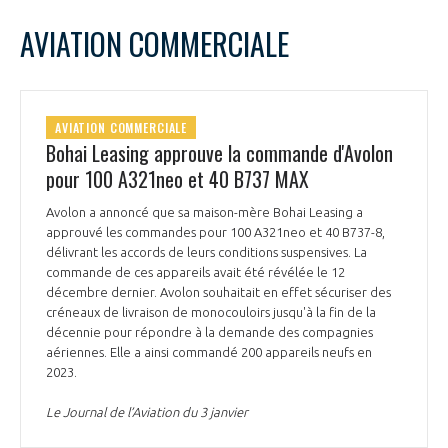
LE GIFAS
NON
OUI
janvier
2024
Mois Précédent
Mois 
t
AVIATION COMMERCIALE
Rejoignez une filière d’excellence et développez
L
M
M
J
V
S
D
 à
votre réseau au sein d’un écosystème intégré et
1
2
3
4
5
6
7
PRÉSENTATION
cohérent
8
9
10
11
12
13
14
AVIATION COMMERCIALE
15
16
17
18
19
20
21
Bohai Leasing approuve la commande d'Avolon
NOTRE VISION
ORGANISATION
22
23
24
25
26
27
28
pour 100 A321neo et 40 B737 MAX
29
30
31
NOS MISSIONS
Avolon a annoncé que sa maison-mère Bohai Leasing a
LE CONSEIL DU GIFAS
FONCTIONNEMENT
approuvé les commandes pour 100 A321neo et 40 B737-8,
délivrant les accords de leurs conditions suspensives. La
NOTRE HISTOIRE
commande de ces appareils avait été révélée le 12
L’ÉQUIPE DU GIFAS
GEADS
décembre dernier. Avolon souhaitait en effet sécuriser des
ACCOMPAGNEMENT DE NOS ADHÉRENTS
créneaux de livraison de monocouloirs jusqu'à la fin de la
décennie pour répondre à la demande des compagnies
NOS RÉSEAUX À L'INTERNATIONAL
COMITÉ AERO PME
aériennes. Elle a ainsi commandé 200 appareils neufs en
LES PROGRAMMES DU GIFAS
LA MÉDIATION
2023.
Découvrez les avantages d'adhérer au GIFAS.
STARTAIR
UN ÉCOSYSTÈME INTÉGRÉ ET COHÉRENT
Le Journal de l’Aviation du 3 janvier
LA MÉDIATION DANS LA FILIÈRE AÉRONAUTIQUE ET SPATIALE
Rencontres, salons, données sectorielles,
LE SALON DU BOURGET