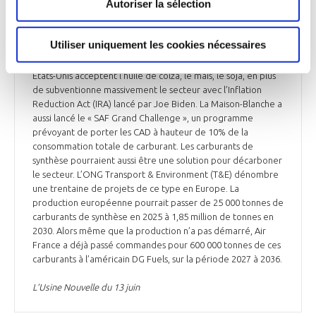
Autoriser la sélection
également limitées par le manque de matières premières,
mais aussi en raison d’un certain nombre de contraintes en
Europe imposant, par exemple, de ne pas utiliser de
Utiliser uniquement les cookies nécessaires
ressources en compétition avec un usage alimentaire ou
susceptible de dégrader l’usage des sols. De leur côté, les
États-Unis acceptent l’huile de colza, le maïs, le soja, en plus
de subventionne massivement le secteur avec l’Inflation
Reduction Act (IRA) lancé par Joe Biden. La Maison-Blanche a
aussi lancé le « SAF Grand Challenge », un programme
prévoyant de porter les CAD à hauteur de 10% de la
consommation totale de carburant. Les carburants de
synthèse pourraient aussi être une solution pour décarboner
le secteur. L’ONG Transport & Environment (T&E) dénombre
une trentaine de projets de ce type en Europe. La
production européenne pourrait passer de 25 000 tonnes de
carburants de synthèse en 2025 à 1,85 million de tonnes en
2030. Alors même que la production n’a pas démarré, Air
France a déjà passé commandes pour 600 000 tonnes de ces
carburants à l’américain DG Fuels, sur la période 2027 à 2036.
L’Usine Nouvelle du 13 juin