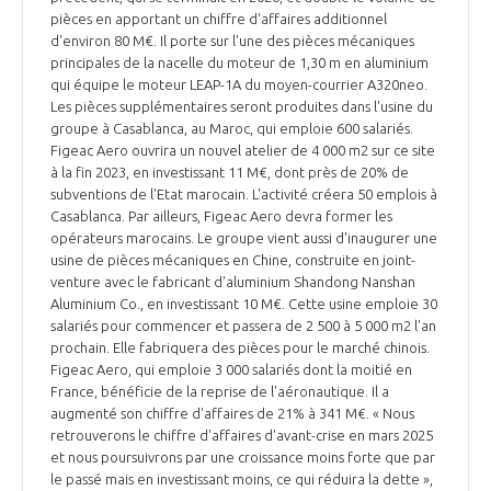
pièces en apportant un chiffre d'affaires additionnel
d'environ 80 M€. Il porte sur l'une des pièces mécaniques
principales de la nacelle du moteur de 1,30 m en aluminium
qui équipe le moteur LEAP-1A du moyen-courrier A320neo.
Les pièces supplémentaires seront produites dans l'usine du
groupe à Casablanca, au Maroc, qui emploie 600 salariés.
Figeac Aero ouvrira un nouvel atelier de 4 000 m2 sur ce site
à la fin 2023, en investissant 11 M€, dont près de 20% de
subventions de l'Etat marocain. L'activité créera 50 emplois à
Casablanca. Par ailleurs, Figeac Aero devra former les
opérateurs marocains. Le groupe vient aussi d'inaugurer une
usine de pièces mécaniques en Chine, construite en joint-
venture avec le fabricant d'aluminium Shandong Nanshan
Aluminium Co., en investissant 10 M€. Cette usine emploie 30
salariés pour commencer et passera de 2 500 à 5 000 m2 l'an
prochain. Elle fabriquera des pièces pour le marché chinois.
Figeac Aero, qui emploie 3 000 salariés dont la moitié en
France, bénéficie de la reprise de l'aéronautique. Il a
augmenté son chiffre d'affaires de 21% à 341 M€. « Nous
retrouverons le chiffre d'affaires d'avant-crise en mars 2025
et nous poursuivrons par une croissance moins forte que par
le passé mais en investissant moins, ce qui réduira la dette »,