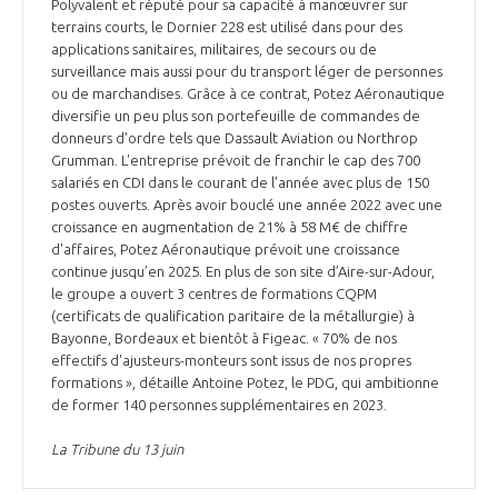
programmes ...
Polyvalent et réputé pour sa capacité à manœuvrer sur
COMMISSIONS ET COMITÉS
POURQUOI DEVENIR MEMBRE ?
terrains courts, le Dornier 228 est utilisé dans pour des
L'OBSERVATOIRE
LE MÉDIATEUR DE LA FILIÈRE AÉRONAUTIQUE ET SPATIALE
applications sanitaires, militaires, de secours ou de
DEMANDE D’ADHÉSION
surveillance mais aussi pour du transport léger de personnes
ou de marchandises. Grâce à ce contrat, Potez Aéronautique
MÉDIATION ET CHARTE D’ENGAGEMENT SUR LES RELATIONS ENTRE
diversifie un peu plus son portefeuille de commandes de
CLIENTS ET FOURNISSEURS
CHIFFRES CLÉS
donneurs d'ordre tels que Dassault Aviation ou Northrop
Grumman. L'entreprise prévoit de franchir le cap des 700
LA MÉDIATION AU-DELÀ DE LA FILIÈRE AÉRONAUTIQUE ET SPATIALE
salariés en CDI dans le courant de l'année avec plus de 150
postes ouverts. Après avoir bouclé une année 2022 avec une
LES ENJEUX
croissance en augmentation de 21% à 58 M€ de chiffre
PRENDRE CONTACT AVEC LE MÉDIATEUR DE LA FILIÈRE
d'affaires, Potez Aéronautique prévoit une croissance
continue jusqu’en 2025. En plus de son site d’Aire-sur-Adour,
COMPÉTITIVITÉ
LES PUBLICATIONS
le groupe a ouvert 3 centres de formations CQPM
(certificats de qualification paritaire de la métallurgie) à
EMPLOI & FORMATION
Bayonne, Bordeaux et bientôt à Figeac. « 70% de nos
DOCUMENTS & BROCHURES
effectifs d'ajusteurs-monteurs sont issus de nos propres
formations », détaille Antoine Potez, le PDG, qui ambitionne
ENVIRONNEMENT
de former 140 personnes supplémentaires en 2023.
RAPPORTS D'ACTIVITÉS
La Tribune du 13 juin
INNOVATION