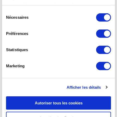
services. Vous consentez à nos cookies si vous
chemin qu’il reste à parcourir pour atteindre la neutralité
carbone visée par le secteur pour 2050 est immense. Le
continuez à utiliser notre site Web.
Sélection
renouvellement des flottes par des appareils moins
Nécessaires
du
énergivores et l’optimisation de leur exploitation seront
consentement
essentiels, mais n’y suffiront pas. Plus de la moitié des
réductions reposeront sur l’usage de carburants décarbonés.
Préférences
L’Union européenne a d’ailleurs fixé une feuille de route
concernant les mandats d’incorporation de CAD (carburants
d’aviations durables) dans le cadre du texte « ReFuelEU
Statistiques
Aviation ». La production sur le sol européen ou l’importation
d’énergies résulteront cependant de choix politiques. Les
professionnels espèrent que le Salon du Bourget sera
Marketing
marqué par des décisions fortes du gouvernement en ce
sens. Aujourd’hui, les CAD ne représentent que 0,1% de la
consommation totale en carburant du transport aérien. La
production mondiale devra passer d’environ 250 000 tonnes
Afficher les détails
en 2022 à près de 400 millions en 2050, dont 30 à 50 millions
pour l’Europe et 6 millions pour la France. L’unique projet de
taille en France est celui de TotalEnergies à Grandpuits, il
Autoriser tous les cookies
prévoit une production de 210 000 tonnes en 2025. Du fait
des faibles volumes, ces carburants sont entre 3 et 5 fois plus
coûteux que le kérosène. Les ressources en biomasse sont