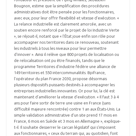
Bougnon, estime que la simplification des procédures
administratives doit être pensée pour les fonctionnaires,
avec eux, pour leur offrir flexibilité et vitesse d'exécution. «
La relance industrielle est clairement amorcée, avec un
soutien encore renforcé par le projet de loi Industrie Verte
», se réjouit-il, notant que « l'État joue enfin son rôle pour
accompagner nos territoires dans ce renouveau, soutenant
les industriels à tous les niveaux pour leur permettre
d'innover ». Ainsi il relève que 800 projets de localisation ou
de relocalisation ont pu être financés, tandis que le
programme Territoires d'industrie fédère une alliance de
149 territoires et 550 intercommunalités. Bpifrance,
l'opérateur du plan France 2030, propose désormais
plusieurs dispositifs puissants destinés à accompagner les
entreprises industrielles innovantes. Or pour lui, la clé est
maintenant d’améliorer la vitesse d’exécution. « Il faut 3 à 4
ans pour faire sortir de terre une usine en France (sans
difficulté majeure rencontrée) contre 1 an aux États-Unis. La
simple validation administrative d'un site prend 17 mois en
France, 6 mois en Suède et 3 mois en Allemagne », explique-
t-il. Il souhaite desserrer le carcan législatif qui s'imposent
aux fonctionnaires, « ceux du terrain qui, au quotidien, font