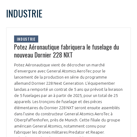
LE GIFAS
NON
OUI
juin
2023
Mois Précédent
Mois 
t
INDUSTRIE
Rejoignez une filière d’excellence et développez
L
M
M
J
V
S
D
 à
votre réseau au sein d’un écosystème intégré et
1
2
3
4
PRÉSENTATION
cohérent
5
6
7
8
9
10
11
INDUSTRIE
12
13
14
15
16
17
18
Potez Aéronautique fabriquera le fuselage du
NOTRE VISION
ORGANISATION
19
20
21
22
23
24
25
nouveau Dornier 228 NXT
26
27
28
29
30
NOS MISSIONS
Potez Aéronautique vient de décrocher un marché
LE CONSEIL DU GIFAS
FONCTIONNEMENT
d'envergure avec General Atomics AeroTec pour le
lancement de la production en série du programme
NOTRE HISTOIRE
allemand Dornier 228 Next Generation. L'équipementier
L’ÉQUIPE DU GIFAS
GEADS
landais a remporté un contrat de 5 ans qui prévoit la livraison
ACCOMPAGNEMENT DE NOS ADHÉRENTS
de 5 fuselages par an à partir de 2025, pour un total de 25
appareils. Les tronçons de fuselage et des pièces
NOS RÉSEAUX À L'INTERNATIONAL
COMITÉ AERO PME
élémentaires du Dornier 228 NXT seront ensuite assemblés
LES PROGRAMMES DU GIFAS
LA MÉDIATION
dans l'usine du constructeur General Atomics AeroTec à
Oberpfaffenhofen, près de Munich. Cette filiale du groupe
Découvrez les avantages d'adhérer au GIFAS.
STARTAIR
UN ÉCOSYSTÈME INTÉGRÉ ET COHÉRENT
américain General Atomics, notamment connu pour
LA MÉDIATION DANS LA FILIÈRE AÉRONAUTIQUE ET SPATIALE
Rencontres, salons, données sectorielles,
LE SALON DU BOURGET
fabriquer les drones militaires Predator et Reaper.