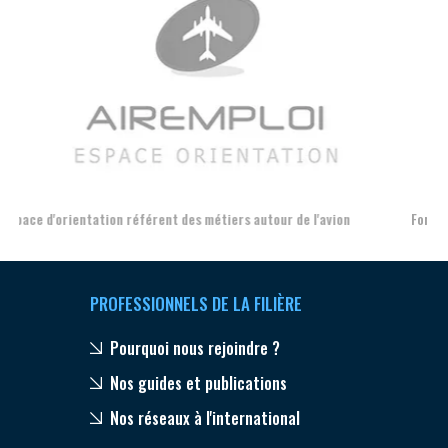
Aer
Formation et l'insertion de personnes en situation de handicap
PROFESSIONNELS DE LA FILIÈRE
Pourquoi nous rejoindre ?
Nos guides et publications
Nos réseaux à l'international