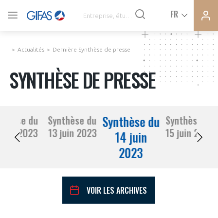
Ferme
Ferme
FR
VOUS ÊTES ADHÉRENTS
la
la
modal
modal
memb
memb
Actualités
Dernière Synthèse de presse
ACTUALITÉS
SYNTHÈSE DE PRESSE
À LA UNE
Synthèse du
nthèse du
Synthèse du
Synthèse du
DEMANDE D’ADHÉSION
12 juin 2023
13 juin 2023
15 juin 2023
SYNTHÈSE DE PRESSE
14 juin
2023
CONNEXION
AGENDA
Avez-vous un statut de droit français ?
VOIR LES ARCHIVES
PAS ENCORE ADHÉRENT ?
COMMUNIQUÉS DE PRESSE
VOUS ÊTES UN PROFESSIONNEL DE LA FILIÈRE ?