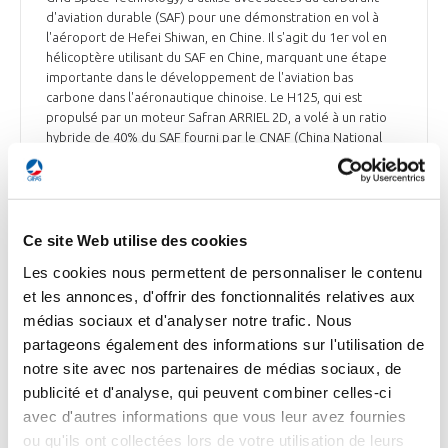
d'aviation durable (SAF) pour une démonstration en vol à
l'aéroport de Hefei Shiwan, en Chine. Il s'agit du 1er vol en
hélicoptère utilisant du SAF en Chine, marquant une étape
importante dans le développement de l'aviation bas
carbone dans l'aéronautique chinoise. Le H125, qui est
propulsé par un moteur Safran ARRIEL 2D, a volé à un ratio
hybride de 40% du SAF fourni par le CNAF (China National
Aviation Fuel). « Le succès de ce vol est d'une grande
importance pour stimuler la promotion du SAF et son
application », a déclaré Du Guihe, président du conseil
d'administration de SGST, après le vol.
Ce site Web utilise des cookies
Boursorama du 14 juin
Les cookies nous permettent de personnaliser le contenu
et les annonces, d'offrir des fonctionnalités relatives aux
médias sociaux et d'analyser notre trafic. Nous
partageons également des informations sur l'utilisation de
ENVIRONNEMENT
notre site avec nos partenaires de médias sociaux, de
La décarbonation du secteur aérien passera
publicité et d'analyse, qui peuvent combiner celles-ci
par de nouveaux carburants
avec d'autres informations que vous leur avez fournies
ou qu'ils ont collectées lors de votre utilisation de leurs
La transition énergétique de l’aviation a commencé, mais le