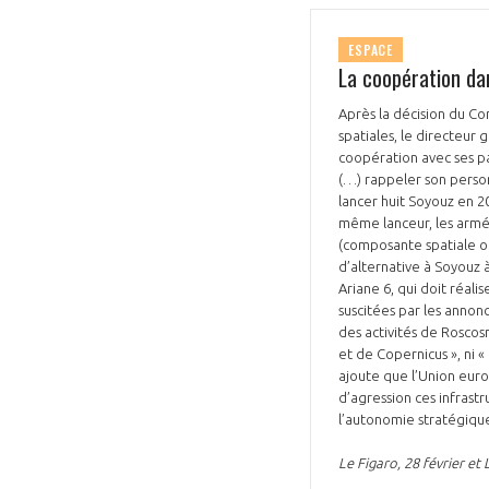
ESPACE
La coopération dan
Après la décision du Co
spatiales, le directeur
coopération avec ses p
VOUS ÊTES
(…) rappeler son person
lancer huit Soyouz en 2
ADHÉRENTS
même lanceur, les armée
(composante spatiale opt
d’alternative à Soyouz 
Développez votre activité à l’étra
Ariane 6, qui doit réal
suscitées par les annon
pérennité de votre entreprise à
des activités de Roscos
et de Copernicus », ni «
ajoute que l’Union euro
d’agression ces infrast
l’autonomie stratégique
Le Figaro, 28 février et 