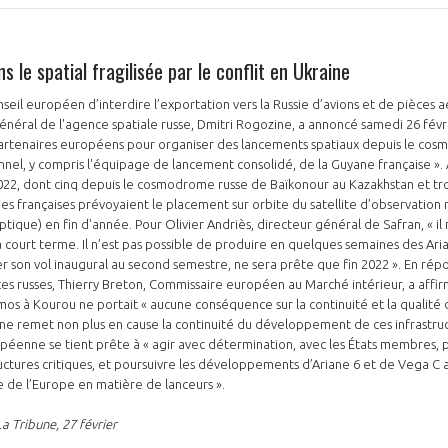
s le spatial fragilisée par le conflit en Ukraine
nseil européen d’interdire l’exportation vers la Russie d’avions et de pièces 
 général de l'agence spatiale russe, Dmitri Rogozine, a annoncé samedi 26 févr
artenaires européens pour organiser des lancements spatiaux depuis le co
PAS ENCORE ADH
nel, y compris l'équipage de lancement consolidé, de la Guyane française ».
022, dont cinq depuis le cosmodrome russe de Baïkonour au Kazakhstan et tro
VOUS ÊTES UN PROFESSIONN
s françaises prévoyaient le placement sur orbite du satellite d’observation 
ique) en fin d'année. Pour Olivier Andriès, directeur général de Safran, « il 
à court terme. Il n’est pas possible de produire en quelques semaines des Ari
nger et assurez la
Rejoignez une filière d’excellen
iser son vol inaugural au second semestre, ne sera prête que fin 2022 ». En ré
ces russes, Thierry Breton, Commissaire européen au Marché intérieur, a affi
 l’international
réseau au sein d’un écosystème
mos à Kourou ne portait « aucune conséquence sur la continuité et la qualité 
 ne remet non plus en cause la continuité du développement de ces infrastructu
DEMANDE D’ADHÉSION
péenne se tient prête à « agir avec détermination, avec les États membres, 
ructures critiques, et poursuivre les développements d’Ariane 6 et de Vega C a
 de l’Europe en matière de lanceurs ».
La Tribune, 27 février
Avez-vous un statut de droit français ?