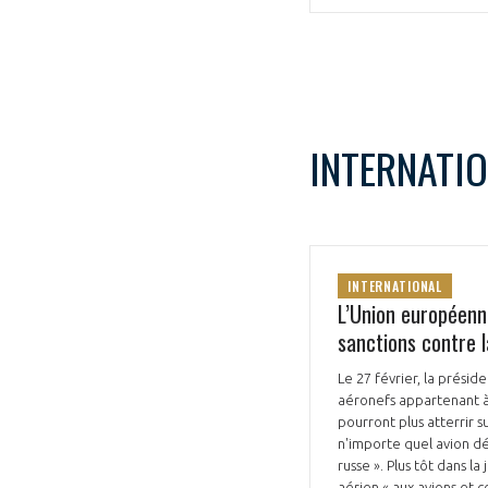
CONNEXION
INTERNATI
INTERNATIONAL
L’Union européenne
sanctions contre l
Le 27 février, la prési
aéronefs appartenant à 
pourront plus atterrir su
n'importe quel avion d
russe ». Plus tôt dans 
aérien « aux avions et 