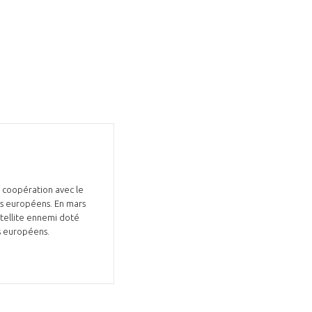
en coopération avec le
ys européens. En mars
tellite ennemi doté
ts européens.