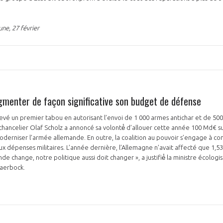
ne, 27 février
gmenter de façon significative son budget de défense
evé un premier tabou en autorisant l’envoi de 1 000 armes antichar et de 500 m
 chancelier Olaf Scholz a annoncé sa volonté́ d’allouer cette année 100 Md€ 
moderniser l’armée allemande. En outre, la coalition au pouvoir s’engage à c
ux dépenses militaires. L’année dernière, l’Allemagne n’avait affecté que 1,5
 change, notre politique aussi doit changer », a justifié́ la ministre écologis
Baerbock.