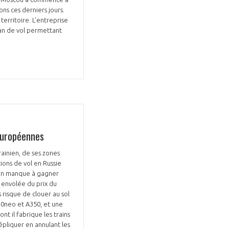
ons ces derniers jours.
territoire. L’entreprise
plan de vol permettant
européennes
ainien, de ses zones
tions de vol en Russie
 un manque à gagner
 envolée du prix du
 risque de clouer au sol
20neo et A350, et une
nt il fabrique les trains
épliquer en annulant les