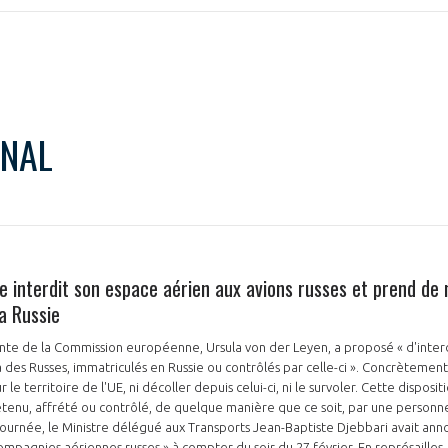
NON
OUI
ONAL
Découvrez les avantages d'adhérer au 
données sectorielles, p
DEMANDE D’ADH
 interdit son espace aérien aux avions russes et prend de 
a Russie
dente de la Commission européenne, Ursula von der Leyen, a proposé « d'inter
des Russes, immatriculés en Russie ou contrôlés par celle-ci ». Concrètement
r le territoire de l'UE, ni décoller depuis celui-ci, ni le survoler. Cette disposit
étenu, affrété ou contrôlé, de quelque manière que ce soit, par une person
la journée, le Ministre délégué aux Transports Jean-Baptiste Djebbari avait an
compagnies aériennes russes » à compter du soir du 27 février. En représaill