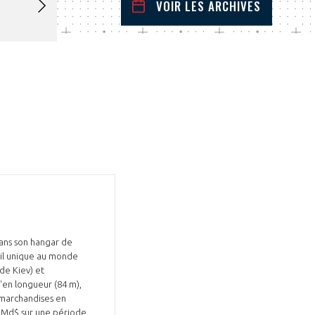
VOIR LES ARCHIVES
février
2022
 Précédent
Mois Suivant
L
M
M
J
V
S
D
1
2
3
4
5
6
7
8
9
10
11
12
13
14
15
16
17
18
19
20
21
22
23
24
25
26
27
28
dans son hangar de
eil unique au monde
de Kiev) et
'en longueur (84 m),
 marchandises en
3 Md$ sur une période