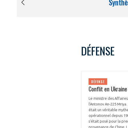
DÉFENSE
DÉFENSE
Conflit en Ukraine
Le ministre des Affaire
l'Antonov An-225 Mriya
était un véritable myth
opérationnel depuis 198
s’était posé pour la pr
provenance de Chine. L