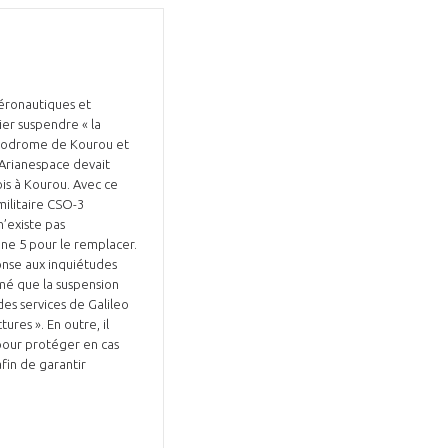
aéronautiques et
ier suspendre « la
Fermer
smodrome de Kourou et
la
ÉRENT ?
 Arianespace devait
modale
Fermer
is à Kourou. Avec ce
membre
la
EL DE LA FILIÈRE ?
militaire CSO-3
modale
n’existe pas
membre
ane 5 pour le remplacer.
ce et développez votre
Apportez votre savoir-faire à la
ponse aux inquiétudes
rmé que la suspension
 intégré et cohérent
défense de vos
des services de Galileo
res ». En outre, il
pour protéger en cas
fin de garantir