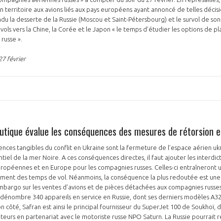
on territoire aux avions liés aux pays européens ayant annoncé de telles décisi
ndu la desserte de la Russie (Moscou et Saint-Pétersbourg) et le survol de son 
 vols vers la Chine, la Corée et le Japon « le temps d’étudier les options de 
 russe ».
27 février
utique évalue les conséquences des mesures de rétorsion 
ces tangibles du conflit en Ukraine sont la fermeture de l’espace aérien ukr
ntiel de la mer Noire. A ces conséquences directes, il faut ajouter les interdic
ropéennes et en Europe pour les compagnies russes. Celles-ci entraîneront
gement des temps de vol. Néanmoins, la conséquence la plus redoutée est une
l’embargo sur les ventes d’avions et de pièces détachées aux compagnies russes
us dénombre 340 appareils en service en Russie, dont ses derniers modèles A3
on côté, Safran est ainsi le principal fournisseur du SuperJet 100 de Soukhoï, do
oteurs en partenariat avec le motoriste russe NPO Saturn. La Russie pourrait r