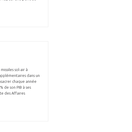
issiles sol-air à
supplémentaires dans un
onsacrer chaque année
3% de son PIB à ses
te des Affaires