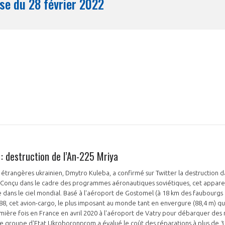
Synthèse du 28 février 2022
Mois
 : destruction de l’An-225 Mriya
s étrangères ukrainien, Dmytro Kuleba, a confirmé sur Twitter la destruction 
. Conçu dans le cadre des programmes aéronautiques soviétiques, cet appar
e dans le ciel mondial. Basé à l'aéroport de Gostomel (à 18 km des faubourgs 
8, cet avion-cargo, le plus imposant au monde tant en envergure (88,4 m) qu
emière fois en France en avril 2020 à l'aéroport de Vatry pour débarquer des
e groupe d'Etat Ukroboronprom a évalué le coût des réparations à plus de 