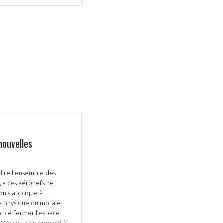
GIFAS. Rencontres, salons,
rogrammes ...
ÉSION
nouvelles
dire l'ensemble des
, « ces aéronefs ne
ion s'applique à
ne physique ou morale
noncé fermer l’espace
es, Moscou a commencé à