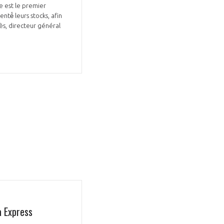
e est le premier
té́ leurs stocks, afin
iès, directeur général
a Express