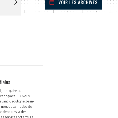
VOIR LES ARCHIVES
mai
2025
 Précédent
Mois Suivant
L
M
M
J
V
S
D
1
2
3
4
5
6
7
8
9
10
11
12
13
14
15
16
17
18
19
20
21
22
23
24
25
26
27
28
29
30
31
tiales
al, marquée par
artan Space… « Nous
evant », souligne Jean-
de nouveaux modes de
ondent ainsi à des
s services offerts. La