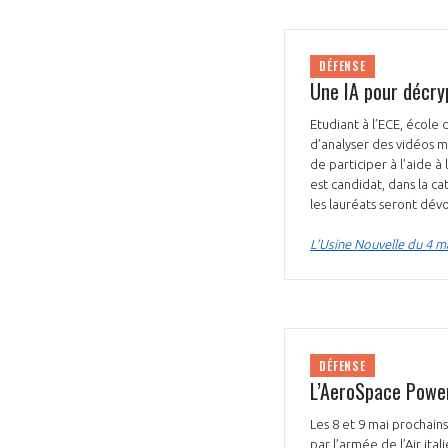
DÉFENSE
Une IA pour décryp
Etudiant à l’ECE, école 
d’analyser des vidéos mi
de participer à l’aide à 
est candidat, dans la c
les lauréats seront dévo
L’Usine Nouvelle du 4 m
DÉFENSE
L’AeroSpace Power
Les 8 et 9 mai prochain
par l’armée de l’Air ita