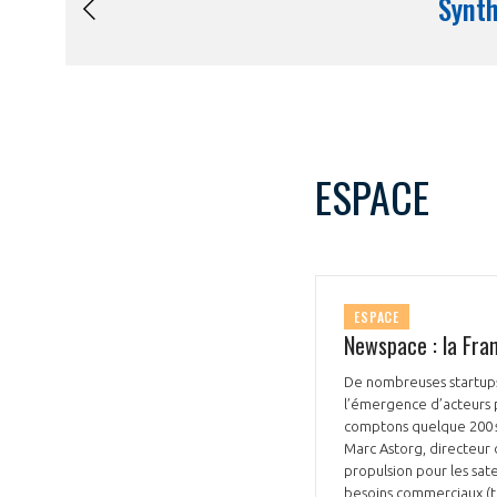
ESPACE
ESPACE
Newspace : la Fra
De nombreuses startups
l’émergence d’acteurs p
comptons quelque 200 st
Marc Astorg, directeur
propulsion pour les sate
besoins commerciaux (té