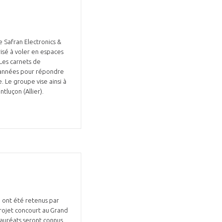
e Safran Electronics &
risé à voler en espaces
 Les carnets de
Fermer
 années pour répondre
la
ÉRENT ?
 Le groupe vise ainsi à
modale
Fermer
tluçon (Allier).
membre
la
EL DE LA FILIÈRE ?
modale
membre
ce et développez votre
Apportez votre savoir-faire à la
 intégré et cohérent
défense de vos
y, ont été retenus par
projet concourt au Grand
lauréats seront connus