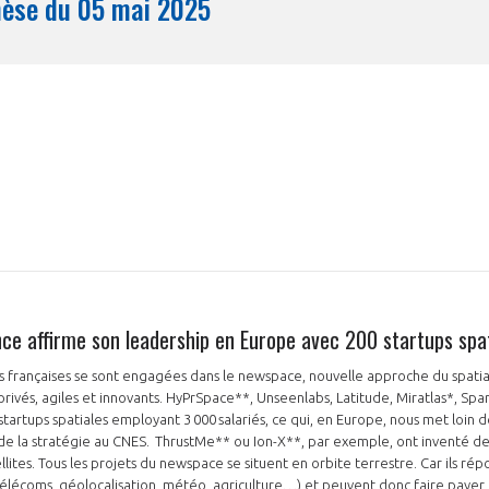
Synthèse du 05 mai 2025
Mois
nce affirme son leadership en Europe avec 200 startups spa
 françaises se sont engagées dans le newspace, nouvelle approche du spati
rivés, agiles et innovants. HyPrSpace**, Unseenlabs, Latitude, Miratlas*, Sp
artups spatiales employant 3 000 salariés, ce qui, en Europe, nous met loin d
 de la stratégie au CNES. ThrustMe** ou Ion-X**, par exemple, ont inventé 
llites. Tous les projets du newspace se situent en orbite terrestre. Car ils rép
lécoms, géolocalisation, météo, agriculture…) et peuvent donc faire payer le