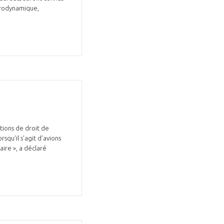
érodynamique,
GIFAS. Rencontres, salons,
rogrammes ...
tions de droit de
ÉSION
squ’il s’agit d’avions
aire », a déclaré