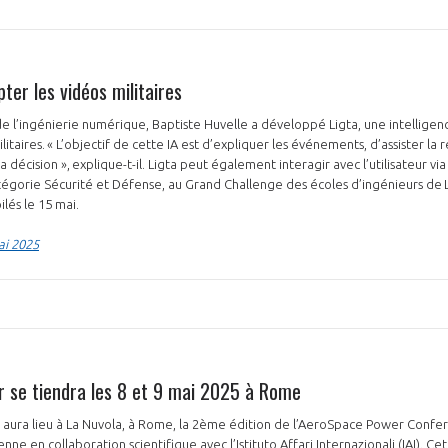
ter les vidéos militaires
de l’ingénierie numérique, Baptiste Huvelle a développé Ligta, une intelligenc
litaires. « L’objectif de cette IA est d’expliquer les événements, d’assister la
la décision », explique-t-il. Ligta peut également interagir avec l’utilisateur v
atégorie Sécurité et Défense, au Grand Challenge des écoles d’ingénieurs de 
ilés le 15 mai.
ai 2025
 se tiendra les 8 et 9 mai 2025 à Rome
s aura lieu à La Nuvola, à Rome, la 2ème édition de l’AeroSpace Power Confe
lienne en collaboration scientifique avec l’Istituto Affari Internazionali (IAI). 