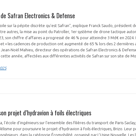
s de Safran Electronics & Defense
oile sur la pépite discrète qu’est Safran", explique Franck Saudo, président d
tre autres, la mise au point du Patroller, 1er système de drone tactique auto
2023, son chiffre d’affaires a progressé de 46 % pour atteindre 3 Md€ en 2024.
et « les cadences de production ont augmenté de 65 % lors des 2 dernières
PAS ENCORE ADH
 Jean-Noël Mahieu, directeur des opérations de Safran Electronics & Defense.
cette année, affectées aux différentes activités de Safran sur son site de Mon
VOUS ÊTES UN PROFESSIONN
2025
nger et assurez la
Rejoignez une filière d’excellen
 l’international
réseau au sein d’un écosystème
DEMANDE D’ADHÉSION
son projet d’hydravion à foils électriques
a, l'école d’ingénieurs sur l'ensemble des filières du transport de Paris-Sacla
élisme pour poursuivre le projet d’hydravion à foils électriques, Brizo. Leur 
Avez-vous un statut de droit français ?
ingénieurs, dans la catégorie Écomobilité, organisé par L’Usine Nouvelle. Les 