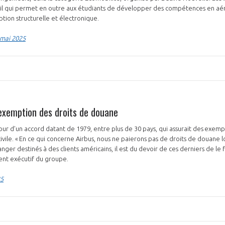
vail qui permet en outre aux étudiants de développer des compétences en a
tion structurelle et électronique.
 mai 2025
NON
OUI
Découvrez les avantages d'adhérer au 
données sectorielles, p
exemption des droits de douane
our d’un accord datant de 1979, entre plus de 30 pays, qui assurait des exemp
DEMANDE D’ADH
ivile. « En ce qui concerne Airbus, nous ne paierons pas de droits de douane lor
ger destinés à des clients américains, il est du devoir de ces derniers de le f
dent exécutif du groupe.
25