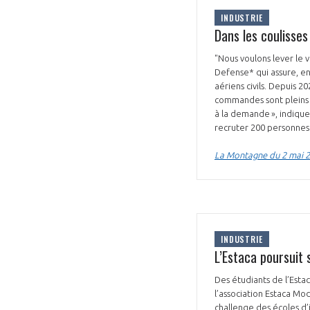
INDUSTRIE
Dans les coulisse
"Nous voulons lever le v
Defense* qui assure, en
aériens civils. Depuis 
commandes sont pleins 
VOUS ÊTES
à la demande », indique
recruter 200 personnes 
ADHÉRENTS
La Montagne du 2 mai 
Développez votre activité à l’étra
pérennité de votre entreprise à
INDUSTRIE
L’Estaca poursuit 
Des étudiants de l’Estac
l’association Estaca Mod
challenge des écoles d’