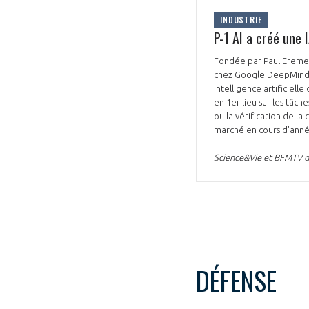
INDUSTRIE
P-1 AI a créé une 
Fondée par Paul Eremen
chez Google DeepMind et
intelligence artificiell
en 1er lieu sur les tâch
ou la vérification de l
marché en cours d’ann
Science&Vie et BFMTV du
DÉFENSE