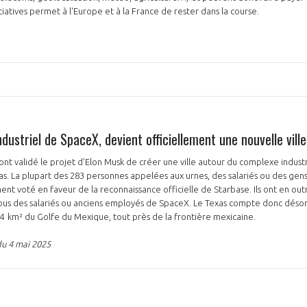
itiatives permet à l'Europe et à la France de rester dans la course.
industriel de SpaceX, devient officiellement une nouvelle vill
ont validé le projet d’Elon Musk de créer une ville autour du complexe indust
as. La plupart des 283 personnes appelées aux urnes, des salariés ou des gens 
ent voté en faveur de la reconnaissance officielle de Starbase. Ils ont en out
ous des salariés ou anciens employés de SpaceX. Le Texas compte donc désorm
e 4 km² du Golfe du Mexique, tout près de la frontière mexicaine.
du 4 mai 2025