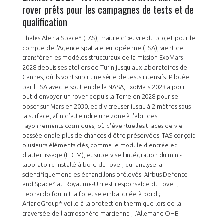
rover prêts pour les campagnes de tests et de
qualification
Thales Alenia Space* (TAS), maître d’œuvre du projet pour le
compte de l'Agence spatiale européenne (ESA), vient de
transférer les modèles structuraux de la mission ExoMars
2028 depuis ses ateliers de Turin jusqu'aux laboratoires de
Cannes, où ils vont subir une série de tests intensifs. Pilotée
par l'ESA avec le soutien de la NASA, ExoMars 2028 a pour
but d'envoyer un rover depuis la Terre en 2028 pour se
poser sur Mars en 2030, et d’y creuser jusqu'à 2 mètres sous
la surface, afin d’atteindre une zone à l'abri des
rayonnements cosmiques, où d'éventuelles traces de vie
passée ont le plus de chances d'être préservées. TAS conçoit
plusieurs éléments clés, comme le module d'entrée et
d'atterrissage (EDLM), et supervise l'intégration du mini-
laboratoire installé à bord du rover, qui analysera
scientifiquement les échantillons prélevés. Airbus Defence
and Space* au Royaume-Uni est responsable du rover ;
Leonardo fournit la foreuse embarquée à bord ;
ArianeGroup* veille à la protection thermique lors de la
traversée de l'atmosphère martienne ; l'Allemand OHB