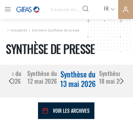
Ferme
Ferme
FR
VOUS ÊTES ADHÉRENTS
la
la
modal
modal
memb
memb
Actualités
Dernière Synthèse de presse
ACTUALITÉS
SYNTHÈSE DE PRESSE
À LA UNE
Synthèse du
thèse du
Synthèse du
Synthèse du
DEMANDE D’ADHÉSION
11 mai 2026
12 mai 2026
18 mai 2026
SYNTHÈSE DE PRESSE
13 mai 2026
CONNEXION
AGENDA
Avez-vous un statut de droit français ?
VOIR LES ARCHIVES
PAS ENCORE ADHÉRENT ?
COMMUNIQUÉS DE PRESSE
VOUS ÊTES UN PROFESSIONNEL DE LA FILIÈRE ?
mai
2026
Mois Précédent
Mois 