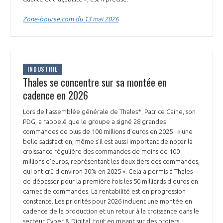
programmes ...
COMMISSIONS ET COMITÉS
POURQUOI DEVENIR MEMBRE ?
L'OBSERVATOIRE
LE MÉDIATEUR DE LA FILIÈRE AÉRONAUTIQUE ET SPATIALE
Zone-bourse.com du 13 mai 2026
DEMANDE D’ADHÉSION
MÉDIATION ET CHARTE D’ENGAGEMENT SUR LES RELATIONS ENTRE
CLIENTS ET FOURNISSEURS
CHIFFRES CLÉS
INDUSTRIE
Thales se concentre sur sa montée en
LA MÉDIATION AU-DELÀ DE LA FILIÈRE AÉRONAUTIQUE ET SPATIALE
cadence en 2026
LES ENJEUX
PRENDRE CONTACT AVEC LE MÉDIATEUR DE LA FILIÈRE
Lors de l’assemblée générale de Thales*, Patrice Caine, son
PDG, a rappelé que le groupe a signé 28 grandes
COMPÉTITIVITÉ
LES PUBLICATIONS
commandes de plus de 100 millions d'euros en 2025 : « une
belle satisfaction, même s'il est aussi important de noter la
EMPLOI & FORMATION
croissance régulière des commandes de moins de 100
DOCUMENTS & BROCHURES
millions d'euros, représentant les deux tiers des commandes,
qui ont crû d'environ 30% en 2025 ». Cela a permis à Thales
ENVIRONNEMENT
de dépasser pour la première fois les 50 milliards d'euros en
RAPPORTS D'ACTIVITÉS
carnet de commandes. La rentabilité est en progression
constante. Les priorités pour 2026 incluent une montée en
INNOVATION
cadence de la production et un retour à la croissance dans le
secteur Cyber & Digital, tout en misant sur des projets