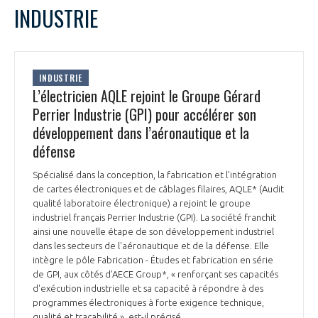
LE GIFAS
NON
OUI
INDUSTRIE
t
Rejoignez une filière d’excellence et développez
L
M
M
J
V
S
D
 à
votre réseau au sein d’un écosystème intégré et
1
2
3
PRÉSENTATION
cohérent
4
5
6
7
8
9
10
INDUSTRIE
11
12
13
14
15
16
17
L’électricien AQLE rejoint le Groupe Gérard
18
19
20
21
22
23
24
Perrier Industrie (GPI) pour accélérer son
NOTRE VISION
ORGANISATION
25
26
27
28
29
30
31
développement dans l’aéronautique et la
défense
NOS MISSIONS
LE CONSEIL DU GIFAS
FONCTIONNEMENT
Spécialisé dans la conception, la fabrication et l’intégration
de cartes électroniques et de câblages filaires, AQLE* (Audit
NOTRE HISTOIRE
L’ÉQUIPE DU GIFAS
qualité laboratoire électronique) a rejoint le groupe
GEADS
ACCOMPAGNEMENT DE NOS ADHÉRENTS
industriel français Perrier Industrie (GPI). La société franchit
ainsi une nouvelle étape de son développement industriel
NOS RÉSEAUX À L'INTERNATIONAL
COMITÉ AERO PME
dans les secteurs de l'aéronautique et de la défense. Elle
LES PROGRAMMES DU GIFAS
LA MÉDIATION
intègre le pôle Fabrication - Études et fabrication en série
de GPI, aux côtés d’AECE Group*, « renforçant ses capacités
Découvrez les avantages d'adhérer au GIFAS.
STARTAIR
d'exécution industrielle et sa capacité à répondre à des
UN ÉCOSYSTÈME INTÉGRÉ ET COHÉRENT
LA MÉDIATION DANS LA FILIÈRE AÉRONAUTIQUE ET SPATIALE
Rencontres, salons, données sectorielles,
programmes électroniques à forte exigence technique,
LE SALON DU BOURGET
qualité et traçabilité », est-il précisé.