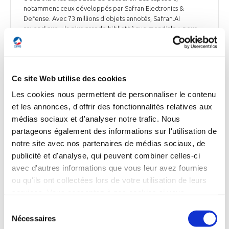
notamment ceux développés par Safran Electronics &
Defense. Avec 73 millions d'objets annotés, Safran.AI
revendique « la plus grande bibliothèque mondiale » pour
entraîner l'IA, avec une capacité d'annoter « jusqu'à 10 000
objets par jour ». Les spécialistes de Safran.AI disposent de
données fournies par les autorités françaises. Safran.AI
mobilise 300 collaborateurs, dont 190 ingénieurs en IA et 60
Ce site Web utilise des cookies
annotateurs.
Les cookies nous permettent de personnaliser le contenu
Air & Cosmos du 13 mai 2026
et les annonces, d'offrir des fonctionnalités relatives aux
médias sociaux et d'analyser notre trafic. Nous
partageons également des informations sur l'utilisation de
notre site avec nos partenaires de médias sociaux, de
DÉFENSE
publicité et d'analyse, qui peuvent combiner celles-ci
Le ministère des Armées va faire évoluer la
avec d'autres informations que vous leur avez fournies
maintenance aéronautique avec des « contrats
ou qu'ils ont collectées lors de votre utilisation de leurs
globaux de soutien »
services. Vous consentez à nos cookies si vous
continuez à utiliser notre site Web.
Sélection
La Direction de la Maintenance aéronautique (DMAé) a
Nécessaires
annoncé le 11 mai 2026, via le réseau social LinkedIn, la mise
du