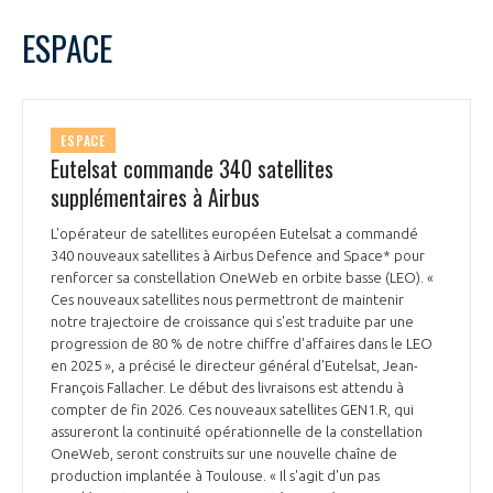
LE GIFAS
NON
OUI
janvier
2026
Mois Précédent
Mois 
t
ESPACE
Rejoignez une filière d’excellence et développez
L
M
M
J
V
S
D
 à
votre réseau au sein d’un écosystème intégré et
1
2
3
4
PRÉSENTATION
cohérent
5
6
7
8
9
10
11
ESPACE
12
13
14
15
16
17
18
Eutelsat commande 340 satellites
NOTRE VISION
ORGANISATION
19
20
21
22
23
24
25
supplémentaires à Airbus
26
27
28
29
30
31
NOS MISSIONS
L'opérateur de satellites européen Eutelsat a commandé
LE CONSEIL DU GIFAS
FONCTIONNEMENT
340 nouveaux satellites à Airbus Defence and Space* pour
renforcer sa constellation OneWeb en orbite basse (LEO). «
NOTRE HISTOIRE
Ces nouveaux satellites nous permettront de maintenir
L’ÉQUIPE DU GIFAS
GEADS
notre trajectoire de croissance qui s'est traduite par une
ACCOMPAGNEMENT DE NOS ADHÉRENTS
progression de 80 % de notre chiffre d'affaires dans le LEO
en 2025 », a précisé le directeur général d'Eutelsat, Jean-
NOS RÉSEAUX À L'INTERNATIONAL
COMITÉ AERO PME
François Fallacher. Le début des livraisons est attendu à
LES PROGRAMMES DU GIFAS
LA MÉDIATION
compter de fin 2026. Ces nouveaux satellites GEN1.R, qui
assureront la continuité opérationnelle de la constellation
Découvrez les avantages d'adhérer au GIFAS.
STARTAIR
UN ÉCOSYSTÈME INTÉGRÉ ET COHÉRENT
OneWeb, seront construits sur une nouvelle chaîne de
LA MÉDIATION DANS LA FILIÈRE AÉRONAUTIQUE ET SPATIALE
Rencontres, salons, données sectorielles,
LE SALON DU BOURGET
production implantée à Toulouse. « Il s'agit d'un pas