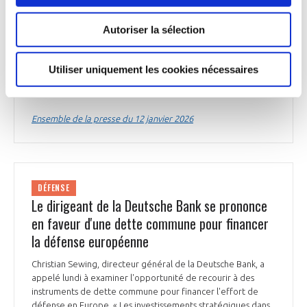
s'appuyant sur l'expérience de l'Ukraine face à l'invasion
russe. « Avec cet investissement d'ampleur dans la défense
Autoriser la sélection
aérienne, nous protégeons l'ensemble de la société, de nos
unités militaires aux zones urbaines et aux infrastructures
critiques », a déclaré le Premier ministre Ulf Kristersson. Les
Utiliser uniquement les cookies nécessaires
premiers achats devraient être réalisés au 1er trimestre
2026.
Ensemble de la presse du 12 janvier 2026
DÉFENSE
Le dirigeant de la Deutsche Bank se prononce
en faveur d'une dette commune pour financer
la défense européenne
Christian Sewing, directeur général de la Deutsche Bank, a
appelé lundi à examiner l'opportunité de recourir à des
instruments de dette commune pour financer l'effort de
défense en Europe. « Les investissements stratégiques dans