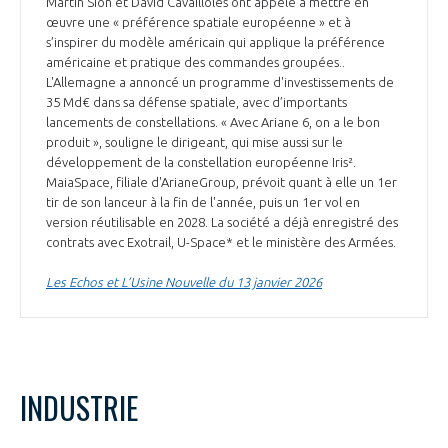
Martin Sion et David Cavaillolès ont appelé à mettre en
INTERNATIONALISATION
œuvre une « préférence spatiale européenne » et à
s’inspirer du modèle américain qui applique la préférence
américaine et pratique des commandes groupées..
L'Allemagne a annoncé un programme d'investissements de
35 Md€ dans sa défense spatiale, avec d’importants
lancements de constellations. « Avec Ariane 6, on a le bon
produit », souligne le dirigeant, qui mise aussi sur le
développement de la constellation européenne Iris².
MaiaSpace, filiale d'ArianeGroup, prévoit quant à elle un 1er
tir de son lanceur à la fin de l'année, puis un 1er vol en
version réutilisable en 2028. La société a déjà enregistré des
contrats avec Exotrail, U-Space* et le ministère des Armées.
Les Echos et L’Usine Nouvelle du 13 janvier 2026
INDUSTRIE