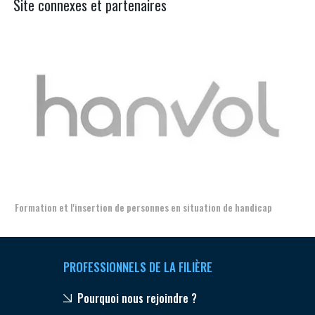
Site connexes et partenaires
Aer
Formation et l'insertion de personnes en situation de handicap
PROFESSIONNELS DE LA FILIÈRE
Pourquoi nous rejoindre ?