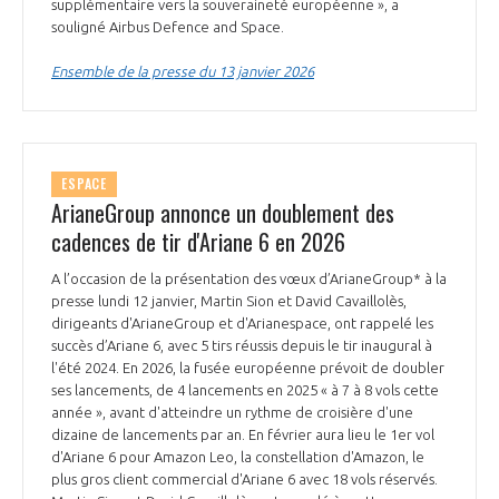
programmes ...
supplémentaire vers la souveraineté européenne », a
COMMISSIONS ET COMITÉS
POURQUOI DEVENIR MEMBRE ?
souligné Airbus Defence and Space.
L'OBSERVATOIRE
LE MÉDIATEUR DE LA FILIÈRE AÉRONAUTIQUE ET SPATIALE
DEMANDE D’ADHÉSION
Ensemble de la presse du 13 janvier 2026
MÉDIATION ET CHARTE D’ENGAGEMENT SUR LES RELATIONS ENTRE
CLIENTS ET FOURNISSEURS
CHIFFRES CLÉS
LA MÉDIATION AU-DELÀ DE LA FILIÈRE AÉRONAUTIQUE ET SPATIALE
ESPACE
ArianeGroup annonce un doublement des
LES ENJEUX
cadences de tir d'Ariane 6 en 2026
PRENDRE CONTACT AVEC LE MÉDIATEUR DE LA FILIÈRE
COMPÉTITIVITÉ
A l’occasion de la présentation des vœux d’ArianeGroup* à la
LES PUBLICATIONS
presse lundi 12 janvier, Martin Sion et David Cavaillolès,
dirigeants d'ArianeGroup et d'Arianespace, ont rappelé les
EMPLOI & FORMATION
succès d’Ariane 6, avec 5 tirs réussis depuis le tir inaugural à
DOCUMENTS & BROCHURES
l'été 2024. En 2026, la fusée européenne prévoit de doubler
ses lancements, de 4 lancements en 2025 « à 7 à 8 vols cette
ENVIRONNEMENT
RAPPORTS D'ACTIVITÉS
année », avant d'atteindre un rythme de croisière d'une
dizaine de lancements par an. En février aura lieu le 1er vol
d'Ariane 6 pour Amazon Leo, la constellation d'Amazon, le
INNOVATION
plus gros client commercial d'Ariane 6 avec 18 vols réservés.