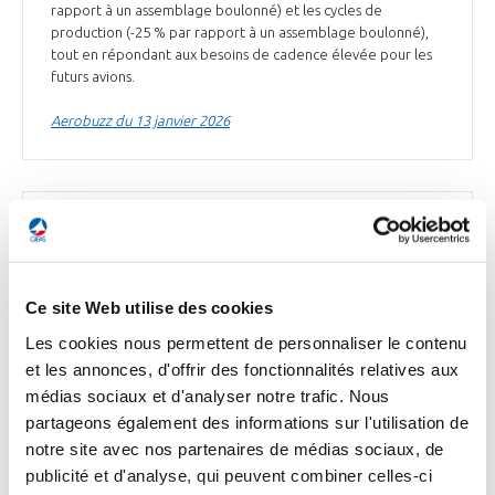
rapport à un assemblage boulonné) et les cycles de
production (-25 % par rapport à un assemblage boulonné),
tout en répondant aux besoins de cadence élevée pour les
futurs avions.
Aerobuzz du 13 janvier 2026
INDUSTRIE
Matthieu Louvot nommé directeur général
d’Airbus Helicopters
Ce site Web utilise des cookies
Matthieu Louvot est nommé au poste de directeur général
Les cookies nous permettent de personnaliser le contenu
d’Airbus Helicopters*, à compter du 1er avril 2026.
et les annonces, d'offrir des fonctionnalités relatives aux
Actuellement vice-président exécutif de la stratégie chez
Airbus*, il succédera à Bruno Even. Diplômé de l’École
médias sociaux et d'analyser notre trafic. Nous
Polytechnique et de l’École nationale d’administration,
partageons également des informations sur l'utilisation de
Matthieu Louvot a commencé sa carrière dans
notre site avec nos partenaires de médias sociaux, de
l’administration française, notamment comme conseiller
publicité et d'analyse, qui peuvent combiner celles-ci
pour l’industrie à la Présidence française. Il a rejoint Airbus