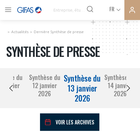
Ferme
Ferme
FR
VOUS ÊTES ADHÉRENTS
la
la
modal
modal
memb
memb
Actualités
Dernière Synthèse de presse
ACTUALITÉS
SYNTHÈSE DE PRESSE
À LA UNE
Synthèse du
thèse du
Synthèse du
Synthèse du
DEMANDE D’ADHÉSION
 janvier
12 janvier
14 janvier
SYNTHÈSE DE PRESSE
13 janvier
2026
2026
2026
2026
CONNEXION
AGENDA
Avez-vous un statut de droit français ?
VOIR LES ARCHIVES
PAS ENCORE ADHÉRENT ?
COMMUNIQUÉS DE PRESSE
VOUS ÊTES UN PROFESSIONNEL DE LA FILIÈRE ?