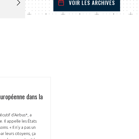
VOIR LES ARCHIVES
février
2026
 Précédent
Mois Suivant
L
M
M
J
V
S
D
1
2
3
4
5
6
7
8
9
10
11
12
13
14
15
16
17
18
19
20
21
22
23
24
25
26
27
28
européenne dans la
cutif d'Airbus*, a
 Il appelle les États
s. « Il n'y a pas un
ar leurs citoyens, ça