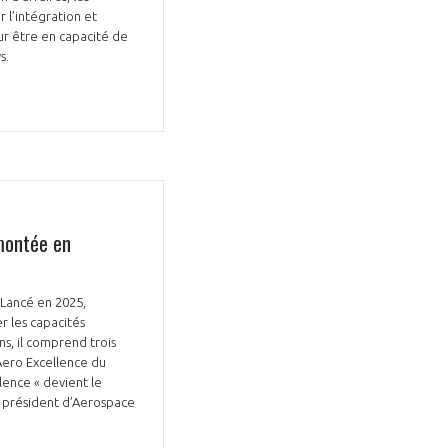
 l’intégration et
our être en capacité de
ys.
Fermer
la
ÉRENT ?
modale
Fermer
membre
la
EL DE LA FILIÈRE ?
modale
membre
 montée en
ce et développez votre
Apportez votre savoir-faire à la
 intégré et cohérent
défense de vos
 Lancé en 2025,
r les capacités
ns, il comprend trois
 Aero Excellence du
llence « devient le
, président d’Aerospace