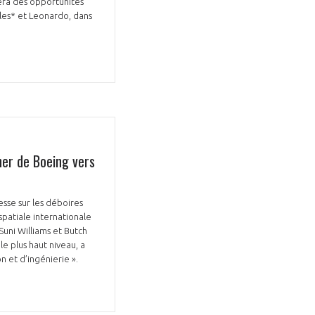
era des opportunités
ales* et Leonardo, dans
ner de Boeing vers
esse sur les déboires
spatiale internationale
 Suni Williams et Butch
le plus haut niveau, a
n et d’ingénierie ».