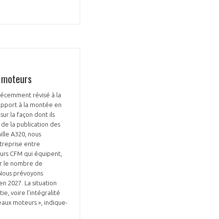
e moteurs
GIFAS. Rencontres, salons,
 récemment révisé à la
rogrammes ...
rapport à la montée en
r la façon dont ils
s de la publication des
ÉSION
ille A320, nous
treprise entre
eurs CFM qui équipent,
ur le nombre de
 Nous prévoyons
n 2027. La situation
ie, voire l’intégralité
eaux moteurs », indique-