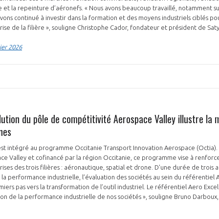
e et la repeinture d’aéronefs. « Nous avons beaucoup travaillé, notamment sur
avons continué à investir dans la formation et des moyens industriels ciblés p
ise de la filière », souligne Christophe Cador, fondateur et président de Sat
ier 2026
PAS ENCORE ADH
VOUS ÊTES UN PROFESSIONN
olution du pôle de compétitivité Aerospace Valley illustre la
nger et assurez la
Rejoignez une filière d’excellen
nes
 l’international
réseau au sein d’un écosystème
est intégré au programme Occitanie Transport Innovation Aerospace (Octia).
 Valley et cofinancé par la région Occitanie, ce programme vise à renforce
DEMANDE D’ADHÉSION
rises des trois filières : aéronautique, spatial et drone. D’une durée de trois a
n à la performance industrielle, l’évaluation des sociétés au sein du référentiel
miers pas vers la transformation de l’outil industriel. Le référentiel Aero Exce
ion de la performance industrielle de nos sociétés », souligne Bruno Darboux
Avez-vous un statut de droit français ?