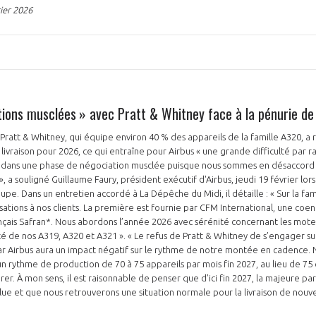
ier 2026
NON
OUI
ations musclées » avec Pratt & Whitney face à la pénurie d
Découvrez les avantages d'adhérer au 
Pratt & Whitney, qui équipe environ 40 % des appareils de la famille A320, a
données sectorielles, p
 livraison pour 2026, ce qui entraîne pour Airbus « une grande difficulté par 
ans une phase de négociation musclée puisque nous sommes en désaccord su
», a souligné Guillaume Faury, président exécutif d'Airbus, jeudi 19 février lor
DEMANDE D’ADH
upe. Dans un entretien accordé à La Dépêche du Midi, il détaille : « Sur la fam
tions à nos clients. La première est fournie par CFM International, une coen
ançais Safran*. Nous abordons l’année 2026 avec sérénité concernant les mot
rité de nos A319, A320 et A321 ». « Le refus de Pratt & Whitney de s’engager s
Airbus aura un impact négatif sur le rythme de notre montée en cadence.
n rythme de production de 70 à 75 appareils par mois fin 2027, au lieu de 75 e
rer. À mon sens, il est raisonnable de penser que d’ici fin 2027, la majeure part
ue et que nous retrouverons une situation normale pour la livraison de nouv