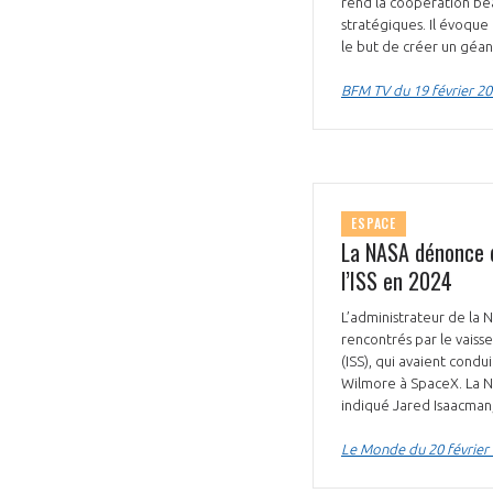
rend la coopération be
stratégiques. Il évoque 
le but de créer un géan
BFM TV du 19 février 2
ESPACE
La NASA dénonce d
l’ISS en 2024
L’administrateur de la 
rencontrés par le vaiss
(ISS), qui avaient condu
Wilmore à SpaceX. La NAS
indiqué Jared Isaacman,
Le Monde du 20 février