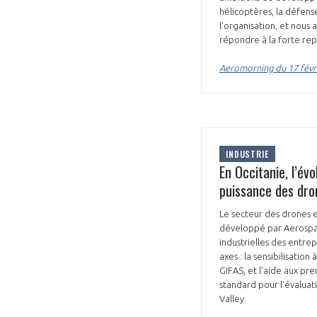
hélicoptères, la défens
l’organisation, et nous 
répondre à la forte repr
Aeromorning du 17 févr
VOUS ÊTES
ADHÉRENTS
INDUSTRIE
En Occitanie, l’év
Développez votre activité à l’étra
puissance des dro
pérennité de votre entreprise à
Le secteur des drones 
développé par Aerospace
industrielles des entrep
axes : la sensibilisatio
GIFAS, et l’aide aux pre
standard pour l’évaluat
Valley.