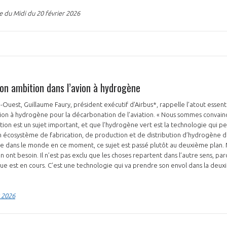
e du Midi du 20 février 2026
son ambition dans l’avion à hydrogène
-Ouest, Guillaume Faury, président exécutif d’Airbus*, rappelle l’atout essen
on à hydrogène pour la décarbonation de l’aviation. « Nous sommes convainc
ion est un sujet important, et que l’hydrogène vert est la technologie qui per
cosystème de fabrication, de production et de distribution d’hydrogène déca
se dans le monde en ce moment, ce sujet est passé plutôt au deuxième plan. 
en ont besoin. Il n’est pas exclu que les choses repartent dans l’autre sens, pa
e est en cours. C’est une technologie qui va prendre son envol dans la deux
 2026