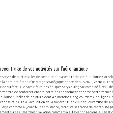
recentrage de ses activités sur l’aéronautique
e Satys* de quatre salles de peinture de Sabena technics* à Toulouse-Cornebar
e la dernière étape d’un virage stratégique opéré depuis 2020, visant au rec
nt de surface. « Le savoir-faire des équipes Satys à Blagnac combiné à celui d
ermettre de renforcer encore notre positionnement et notre performance vis
 Toulouse 10 salles de peinture dont 4 dimensions long-courriers », souligne
eprise fait suite à l’acquisition de la société SPI en 2022 et l’ouverture de 4 
Satys conforte aujourd’hui sa croissance, retrouve ses ratios de rentabilité p
nt sur ses 6 marchés : l’aviation commerciale, l’aviation régionale, l’aviation