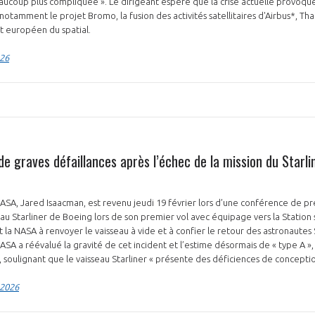
aucoup plus compliquée ». Le dirigeant espère que la crise actuelle provoqu
notamment le projet Bromo, la fusion des activités satellitaires d'Airbus*, Th
t européen du spatial.
026
e graves défaillances après l’échec de la mission du Starli
NASA, Jared Isaacman, est revenu jeudi 19 février lors d’une conférence de pr
eau Starliner de Boeing lors de son premier vol avec équipage vers la Station 
it la NASA à renvoyer le vaisseau à vide et à confier le retour des astronautes
A a réévalué la gravité de cet incident et l’estime désormais de « type A », 
 soulignant que le vaisseau Starliner « présente des déficiences de conceptio
 2026