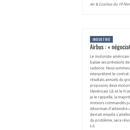
Air & Cosmos du 19 févr
CONNEXION
INDUSTRIE
Airbus : « négoci
Le motoriste américain 
baisse ses prévisions de
cadence. Nous sommes d
interprètent le contrat 
résultats annuels du gro
proposons deux motorisa
l’Américain GE et le Fr
je le rappelle, la majo
moteurs commandés par 
désormais d’atteindre u
devrait ensuite s’amélio
du problème, sera résol
t-il.