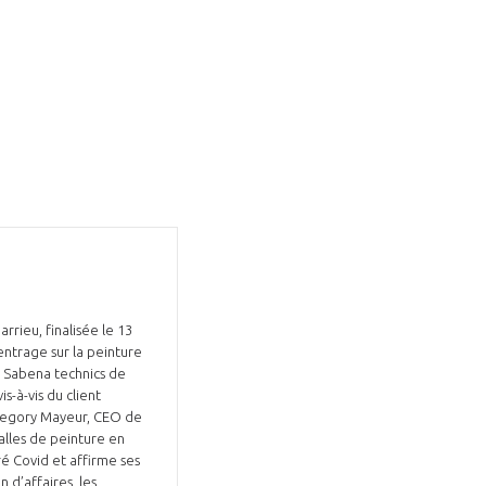
rieu, finalisée le 13
entrage sur la peinture
e Sabena technics de
-à-vis du client
 Gregory Mayeur, CEO de
salles de peinture en
ré Covid et affirme ses
 d’affaires, les