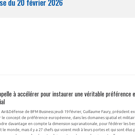
Synthèse du 20 février 2026
Mois
ppelle à accélérer pour instaurer une véritable préférence 
ial
n Air&Défense de BFM Business jeudi 19 février, Guillaume Faury, président exé
le concept de préférence européenne, dans les domaines spatial et militaire.
re davantage en compte la dimension supranationale, pour fédérer les besoin
e monde, mais il y a 27 chefs qui voient midi à leurs portes et qui sont élus p