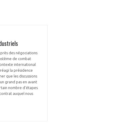
ustriels
GIFAS. Rencontres, salons,
après des négociations
 Système de combat
rogrammes ...
contexte international
 réagi la présidence
ÉSION
mer que les discussions
 un grand pas en avant
ertain nombre d'étapes
 contrat auquel nous