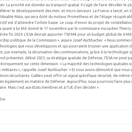
r. La priorité est donnée au transport spatial. Il s’agit de faire décoller le 
ccélérer le développement des mini- et micro-lanceurs. La France a lancé, en
utilisable Maïa, qui sera doté du moteur Prometheus et de l’étage récupérab
jectif est d’atteindre l’orbite basse. Le coup d’envoi du projet de constella
ris, a quant à lui été donné le 17 novembre par le commissaire européen Thierr
pérée fin 2024. L’ESA devrait apporter 750 M€ pour un budget global de 6 Md€
ership politique de la Commission », assure Josef Aschbacher. « Nous sommes 
chnologies que nous développons et qui pourraient trouver une application d
nt, par exemple, la sécurisation des communications, grâce à la technologie q
end présenter, début 2023, sa stratégie spatiale de Défense, l’ESA ne peut pa
r théoriquement sur cette dimension. « La majorité des technologies spatiales 
s et militaires », rappelle Josef Aschbacher. « Et nous avons démontré que nous s
ions sécuritaires. Galileo peut offrir un signal spécifique sécurisé, de même n
isés également en matière de Défense. Aujourd’hui, nous pourrions faire plus s
re. Mais c’est aux Etats membres et à l’UE d’en décider ».
bre