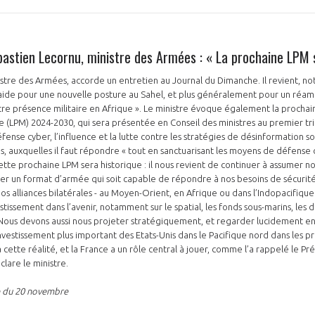
bastien Lecornu, ministre des Armées : « La prochaine LPM 
stre des Armées, accorde un entretien au Journal du Dimanche. Il revient, no
plaide pour une nouvelle posture au Sahel, et plus généralement pour un ré
re présence militaire en Afrique ». Le ministre évoque également la prochain
 (LPM) 2024-2030, qui sera présentée en Conseil des ministres au premier tr
ense cyber, l’influence et la lutte contre les stratégies de désinformation son
, auxquelles il faut répondre « tout en sanctuarisant les moyens de défense 
tte prochaine LPM sera historique : il nous revient de continuer à assumer no
urer un format d’armée qui soit capable de répondre à nos besoins de sécuri
 alliances bilatérales - au Moyen-Orient, en Afrique ou dans l’Indopacifique -
estissement dans l’avenir, notamment sur le spatial, les fonds sous-marins, les d
 Nous devons aussi nous projeter stratégiquement, et regarder lucidement e
nvestissement plus important des Etats-Unis dans le Pacifique nord dans les pr
cette réalité, et la France a un rôle central à jouer, comme l’a rappelé le Pr
clare le ministre.
e du 20 novembre