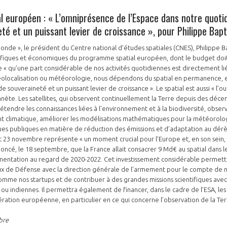
 européen : « L’omniprésence de l’Espace dans notre quotid
eté et un puissant levier de croissance », pour Philippe Bap
onde », le président du Centre national d’études spatiales (CNES), Philippe Ba
ntifiques et économiques du programme spatial européen, dont le budget doit 
e « qu’une part considérable de nos activités quotidiennes est directement lié
olocalisation ou météorologie, nous dépendons du spatial en permanence, 
l de souveraineté et un puissant levier de croissance ». Le spatial est aussi « l’o
anète. Les satellites, qui observent continuellement la Terre depuis des déce
étendre les connaissances liées à l’environnement et à la biodiversité, obse
 climatique, améliorer les modélisations mathématiques pour la météorologi
tiques publiques en matière de réduction des émissions et d’adaptation au dér
 23 novembre représente « un moment crucial pour l’Europe et, en son sein, 
oncé, le 18 septembre, que la France allait consacrer 9 Md€ au spatial dans le
mentation au regard de 2020-2022. Cet investissement considérable permet
x de Défense avec la direction générale de l’armement pour le compte de n
comme nos startups et de contribuer à des grandes missions scientifiques ave
 ou indiennes. Il permettra également de financer, dans le cadre de l’ESA, 
ération européenne, en particulier en ce qui concerne l’observation de la Terr
bre