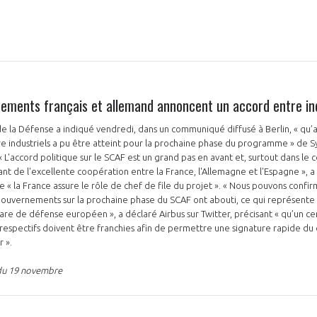
NON
OUI
nements français et allemand annoncent un accord entre ind
Découvrez les avantages d'adhérer au 
e la Défense a indiqué vendredi, dans un communiqué diffusé à Berlin, « qu’
tre industriels a pu être atteint pour la prochaine phase du programme » de
données sectorielles, p
« L'accord politique sur le SCAF est un grand pas en avant et, surtout dans le 
ant de l'excellente coopération entre la France, l'Allemagne et l'Espagne », a
DEMANDE D’ADH
e « la France assure le rôle de chef de file du projet ». « Nous pouvons confir
s gouvernements sur la prochaine phase du SCAF ont abouti, ce qui représente
e de défense européen », a déclaré Airbus sur Twitter, précisant « qu’un c
 respectifs doivent être franchies afin de permettre une signature rapide du
r ».
 du 19 novembre