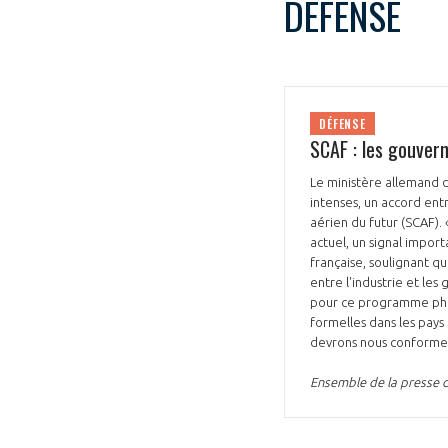
DÉFENSE
CONNEXION
DÉFENSE
SCAF : les gouver
Le ministère allemand d
intenses, un accord en
aérien du futur (SCAF). 
actuel, un signal import
française, soulignant qu
entre l'industrie et le
pour ce programme phar
formelles dans les pays
devrons nous conforme
Ensemble de la presse