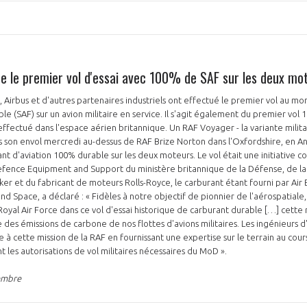
e le premier vol d'essai avec 100% de SAF sur les deux mo
, Airbus et d'autres partenaires industriels ont effectué le premier vol au m
le (SAF) sur un avion militaire en service. Il s'agit également du premier vol
ffectué dans l'espace aérien britannique. Un RAF Voyager - la variante militai
s son envol mercredi au-dessus de RAF Brize Norton dans l'Oxfordshire, en 
t d'aviation 100% durable sur les deux moteurs. Le vol était une initiative co
Defence Equipment and Support du ministère britannique de la Défense, de la
ker et du fabricant de moteurs Rolls-Royce, le carburant étant fourni par Air 
d Space, a déclaré : « Fidèles à notre objectif de pionnier de l'aérospatiale
oyal Air Force dans ce vol d'essai historique de carburant durable […] cette r
 des émissions de carbone de nos flottes d'avions militaires. Les ingénieurs 
ve à cette mission de la RAF en fournissant une expertise sur le terrain au cou
 les autorisations de vol militaires nécessaires du MoD ».
embre