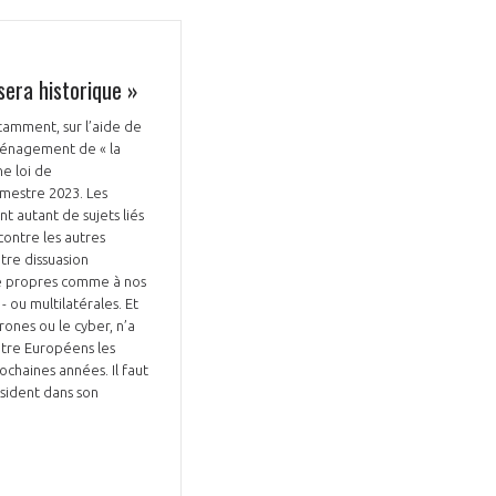
sera historique »
tamment, sur l’aide de
aménagement de « la
e loi de
imestre 2023. Les
t autant de sujets liés
contre les autres
tre dissuasion
té propres comme à nos
 ou multilatérales. Et
rones ou le cyber, n’a
ntre Européens les
ochaines années. Il faut
ésident dans son