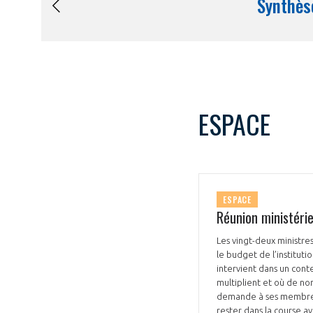
ESPACE
ESPACE
Réunion ministérie
Les vingt-deux ministr
le budget de l’institut
intervient dans un conte
multiplient et où de nom
demande à ses membres 
rester dans la course a