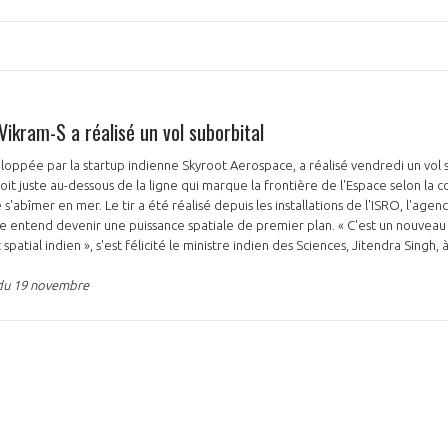
Vikram-S a réalisé un vol suborbital
PAS ENCORE ADH
loppée par la startup indienne Skyroot Aerospace, a réalisé vendredi un vol s
oit juste au-dessous de la ligne qui marque la frontière de l'Espace selon la 
VOUS ÊTES UN PROFESSIONN
 s'abîmer en mer. Le tir a été réalisé depuis les installations de l'ISRO, l'agen
'Inde entend devenir une puissance spatiale de premier plan. « C'est un nouvea
spatial indien », s'est félicité le ministre indien des Sciences, Jitendra Singh, 
nger et assurez la
Rejoignez une filière d’excellen
 du 19 novembre
 l’international
réseau au sein d’un écosystème
DEMANDE D’ADHÉSION
Avez-vous un statut de droit français ?