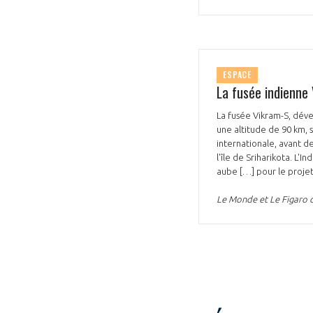
ESPACE
La fusée indienne 
VOUS ÊTES
La fusée Vikram-S, déve
une altitude de 90 km, s
ADHÉRENTS
internationale, avant de
l'île de Sriharikota. L
aube […] pour le projet 
Développez votre activité à l’étra
Le Monde et Le Figaro
pérennité de votre entreprise à