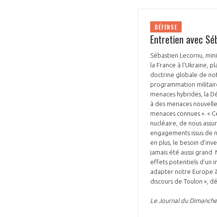
DÉFENSE
Entretien avec Sé
Sébastien Lecornu, mini
la France à l’Ukraine, 
doctrine globale de not
programmation militaire
menaces hybrides, la Déf
à des menaces nouvelles
menaces connues ». « Ce
nucléaire, de nous ass
engagements issus de nos
en plus, le besoin d’inv
jamais été aussi grand.
effets potentiels d’un i
adapter notre Europe à 
discours de Toulon », dé
Le Journal du Dimanch