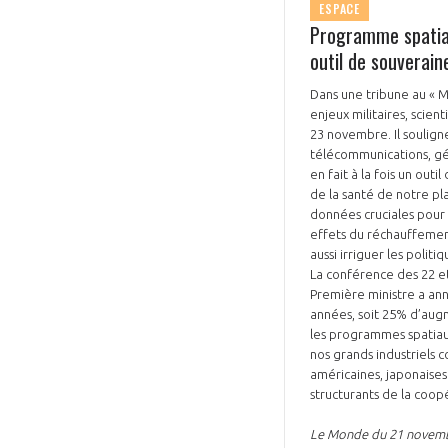
ESPACE
Programme spatial
outil de souverain
Dans une tribune au « M
enjeux militaires, scie
23 novembre. Il soulign
télécommunications, gé
en fait à la fois un outi
de la santé de notre pl
données cruciales pour 
effets du réchauffement
aussi irriguer les poli
La conférence des 22 et
Première ministre a ann
années, soit 25% d’aug
les programmes spatiau
nos grands industriels 
américaines, japonaises
structurants de la coop
Le Monde du 21 novem