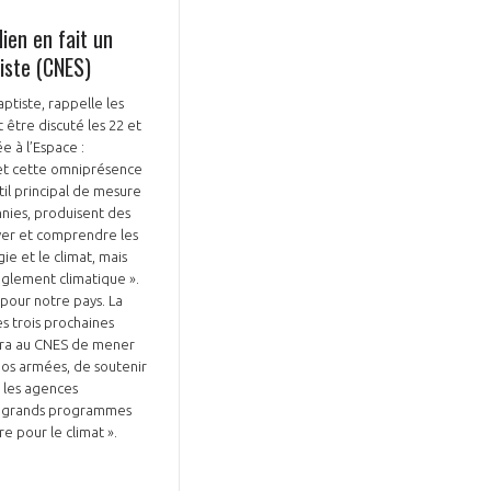
ien en fait un
tiste (CNES)
ptiste, rappelle les
être discuté les 22 et
e à l’Espace :
et cette omniprésence
util principal de mesure
nnies, produisent des
rver et comprendre les
e et le climat, mais
èglement climatique ».
pour notre pays. La
s trois prochaines
tra au CNES de mener
os armées, de soutenir
c les agences
les grands programmes
e pour le climat ».