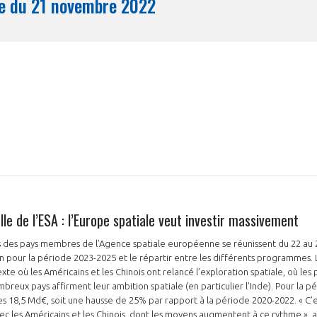
Synthèse du 21 novembre 2022
Mois
lle de l’ESA : l’Europe spatiale veut investir massivement
es des pays membres de l’Agence spatiale européenne se réunissent du 22 au
ion pour la période 2023-2025 et le répartir entre les différents programmes.
xte où les Américains et les Chinois ont relancé l’exploration spatiale, où les 
breux pays affirment leur ambition spatiale (en particulier l’Inde). Pour la p
18,5 Md€, soit une hausse de 25% par rapport à la période 2020-2022. « C’e
vec les Américains et les Chinois, dont les moyens augmentent à ce rythme », 