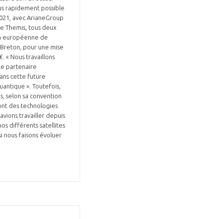
plus rapidement possible
 2021, avec ArianeGroup
le Themis, tous deux
tion européenne de
y Breton, pour une mise
. « Nous travaillons
le partenaire
ans cette future
uantique ». Toutefois,
s, selon sa convention
sont des technologies
avions travailler depuis
os différents satellites
i nous faisons évoluer