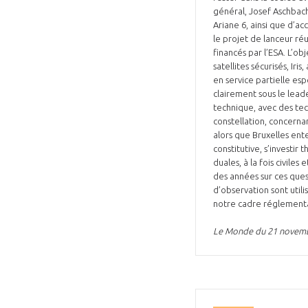
général, Josef Aschbache
Ariane 6, ainsi que d’a
le projet de lanceur ré
financés par l’ESA. L’ob
satellites sécurisés, I
en service partielle es
clairement sous le lead
technique, avec des te
constellation, concerna
alors que Bruxelles ent
constitutive, s’investi
duales, à la fois civile
des années sur ces quest
d’observation sont util
notre cadre réglementai
Le Monde du 21 novem