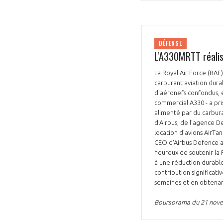
DÉFENSE
L'A330MRTT réalis
La Royal Air Force (RAF)
carburant aviation durab
d'aéronefs confondus, e
commercial A330 - a pri
alimenté par du carburan
d’Airbus, de l'agence 
location d'avions AirTan
CEO d'Airbus Defence an
heureux de soutenir la R
à une réduction durable
contribution significati
semaines et en obtenant
Boursorama du 21 nov