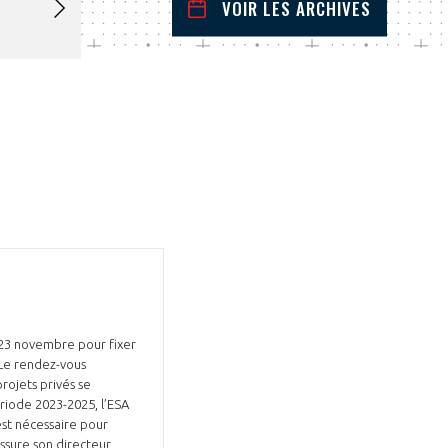
VOIR LES ARCHIVES
novembre
2022
 Précédent
Mois Suivant
L
M
M
J
V
S
D
1
2
3
4
5
6
7
8
9
10
11
12
13
14
15
16
17
18
19
20
21
22
23
24
25
26
27
28
29
30
 23 novembre pour fixer
 Le rendez-vous
projets privés se
ériode 2023-2025, l’ESA
st nécessaire pour
assure son directeur