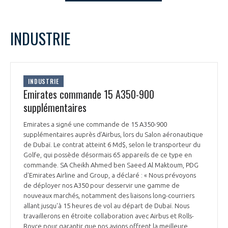
LE GIFAS
NON
OUI
t
Rejoignez une filière d’excellence et développez
novembre
2023
Mois Précédent
Mois 
INDUSTRIE
 à
votre réseau au sein d’un écosystème intégré et
L
M
M
J
V
S
D
PRÉSENTATION
cohérent
1
2
3
4
5
6
7
8
9
10
11
12
NOTRE VISION
INDUSTRIE
ORGANISATION
13
14
15
16
17
18
19
Emirates commande 15 A350-900
20
21
22
23
24
25
26
supplémentaires
NOS MISSIONS
LE CONSEIL DU GIFAS
27
28
29
30
FONCTIONNEMENT
Emirates a signé une commande de 15 A350-900
supplémentaires auprès d’Airbus, lors du Salon aéronautique
NOTRE HISTOIRE
L’ÉQUIPE DU GIFAS
de Dubaï. Le contrat atteint 6 Md$, selon le transporteur du
GEADS
ACCOMPAGNEMENT DE NOS ADHÉRENTS
Golfe, qui possède désormais 65 appareils de ce type en
commande. SA Cheikh Ahmed ben Saeed Al Maktoum, PDG
NOS RÉSEAUX À L'INTERNATIONAL
d'Emirates Airline and Group, a déclaré : « Nous prévoyons
COMITÉ AERO PME
LES PROGRAMMES DU GIFAS
LA MÉDIATION
de déployer nos A350 pour desservir une gamme de
nouveaux marchés, notamment des liaisons long-courriers
Découvrez les avantages d'adhérer au GIFAS.
STARTAIR
allant jusqu'à 15 heures de vol au départ de Dubaï. Nous
UN ÉCOSYSTÈME INTÉGRÉ ET COHÉRENT
LA MÉDIATION DANS LA FILIÈRE AÉRONAUTIQUE ET SPATIALE
Rencontres, salons, données sectorielles,
travaillerons en étroite collaboration avec Airbus et Rolls-
LE SALON DU BOURGET
Royce pour garantir que nos avions offrent la meilleure