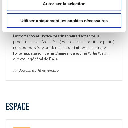
mondial s’est néanmoins contracté pour le 5ème mois
Autoriser la sélection
consécutif en août, diminuant de 3,8% sur un an, reflétant le
ralentissement de l’environnement macroéconomique
mondial. En septembre, le prix moyen du carburéacteur
Utiliser uniquement les cookies nécessaires
était de 131 $ le baril, soit une augmentation de 43,1% par
rapport à mai 2023. « Avec les commandes clés à
l’exportation et l’indice des directeurs d’achat de la
production manufacturière (PMI) proche du territoire positif,
nous pouvons être prudemment optimistes quant à une
forte haute saison de fin d’année », a estimé Willie Walsh,
directeur général de l’IATA.
Air Journal du 16 novembre
ESPACE