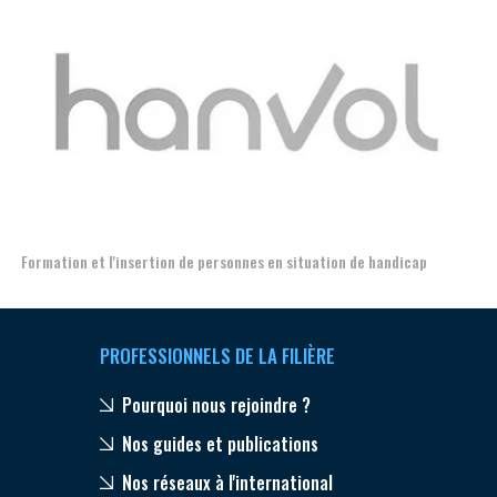
Aer
Formation et l'insertion de personnes en situation de handicap
PROFESSIONNELS DE LA FILIÈRE
Pourquoi nous rejoindre ?
Nos guides et publications
Nos réseaux à l'international