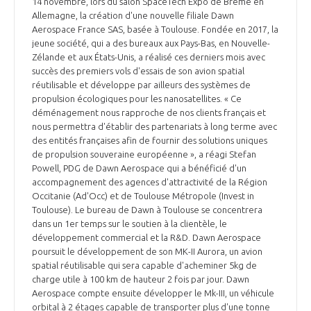
14 novembre, lors du salon SpaceTech Expo de Brême en
Allemagne, la création d'une nouvelle filiale Dawn
Aerospace France SAS, basée à Toulouse. Fondée en 2017, la
jeune société, qui a des bureaux aux Pays-Bas, en Nouvelle-
Zélande et aux États-Unis, a réalisé ces derniers mois avec
succès des premiers vols d'essais de son avion spatial
réutilisable et développe par ailleurs des systèmes de
propulsion écologiques pour les nanosatellites. « Ce
déménagement nous rapproche de nos clients français et
nous permettra d'établir des partenariats à long terme avec
des entités françaises afin de fournir des solutions uniques
de propulsion souveraine européenne », a réagi Stefan
Powell, PDG de Dawn Aerospace qui a bénéficié d'un
accompagnement des agences d'attractivité de la Région
Occitanie (Ad'Occ) et de Toulouse Métropole (Invest in
Toulouse). Le bureau de Dawn à Toulouse se concentrera
dans un 1er temps sur le soutien à la clientèle, le
développement commercial et la R&D. Dawn Aerospace
poursuit le développement de son MK-II Aurora, un avion
spatial réutilisable qui sera capable d'acheminer 5kg de
charge utile à 100 km de hauteur 2 fois par jour. Dawn
Aerospace compte ensuite développer le Mk-III, un véhicule
orbital à 2 étages capable de transporter plus d'une tonne