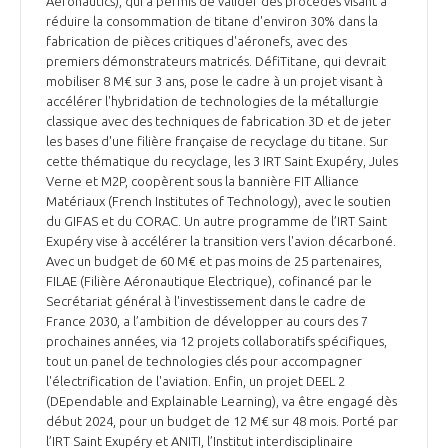
Aeronautics), qui a permis de valider des procédés visant à
réduire la consommation de titane d'environ 30% dans la
fabrication de pièces critiques d'aéronefs, avec des
premiers démonstrateurs matricés. DéfiTitane, qui devrait
mobiliser 8 M€ sur 3 ans, pose le cadre à un projet visant à
accélérer l'hybridation de technologies de la métallurgie
classique avec des techniques de fabrication 3D et de jeter
les bases d'une filière française de recyclage du titane. Sur
cette thématique du recyclage, les 3 IRT Saint Exupéry, Jules
Verne et M2P, coopèrent sous la bannière FIT Alliance
Matériaux (French Institutes of Technology), avec le soutien
du GIFAS et du CORAC. Un autre programme de l’IRT Saint
Exupéry vise à accélérer la transition vers l'avion décarboné.
Avec un budget de 60 M€ et pas moins de 25 partenaires,
FILAE (Filière Aéronautique Electrique), cofinancé par le
Secrétariat général à l'investissement dans le cadre de
France 2030, a l’ambition de développer au cours des 7
prochaines années, via 12 projets collaboratifs spécifiques,
tout un panel de technologies clés pour accompagner
l'électrification de l'aviation. Enfin, un projet DEEL 2
(DEpendable and Explainable Learning), va être engagé dès
début 2024, pour un budget de 12 M€ sur 48 mois. Porté par
l’IRT Saint Exupéry et ANITI, l’Institut interdisciplinaire