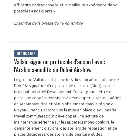
programmes ...
COMMISSIONS ET COMITÉS
efficacité opérationnelle et la meilleure expérience de vol
POURQUOI DEVENIR MEMBRE ?
L'OBSERVATOIRE
LE MÉDIATEUR DE LA FILIÈRE AÉRONAUTIQUE ET SPATIALE
possibles à nos clients ».
DEMANDE D’ADHÉSION
Ensemble de la presse du 16 novembre
MÉDIATION ET CHARTE D’ENGAGEMENT SUR LES RELATIONS ENTRE
CLIENTS ET FOURNISSEURS
CHIFFRES CLÉS
LA MÉDIATION AU-DELÀ DE LA FILIÈRE AÉRONAUTIQUE ET SPATIALE
INDUSTRIE
LES ENJEUX
Vallair signe un protocole d'accord avec
PRENDRE CONTACT AVEC LE MÉDIATEUR DE LA FILIÈRE
l'Arabie saoudite au Dubai Airshow
COMPÉTITIVITÉ
LES PUBLICATIONS
Le groupe Vallair a officialisé lors du salon aéronautique de
Dubaï la signature d'un protocole d'accord (MoU) avec le
EMPLOI & FORMATION
National Industriel Development Center pour mettre en
DOCUMENTS & BROCHURES
place une coopération visant à développer le secteur aérien
en Arabie saoudite et plus globalement dans la région du
ENVIRONNEMENT
Moyen-Orient. L'accord vise la mise en place d'équipes de
RAPPORTS D'ACTIVITÉS
travail communes pour développer une activité de
maintenance aérienne sur les appareils mono-couloirs, le
INNOVATION
démantèlement d'avions, des ateliers de réparation et de
pièces détachées, des ateliers de peinture et des