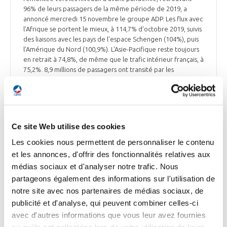
96% de leurs passagers de la même période de 2019, a
annoncé mercredi 15 novembre le groupe ADP. Les flux avec
l'Afrique se portent le mieux, à 114,7% d'octobre 2019, suivis
des liaisons avec les pays de l'espace Schengen (104%), puis
l'Amérique du Nord (100,9%). L'Asie-Pacifique reste toujours
en retrait à 74,8%, de même que le trafic intérieur français, à
75,2%. 8,9 millions de passagers ont transité par les
plateformes de Roissy-Charles-de-Gaulle (CDG) et Orly, soit
une hausse de 8,3% sur un an, a précisé le groupe ADP. CDG a
accueilli 5,98 millions de personnes le mois dernier, soit
90,1% du total d'octobre 2019. Orly, spécialisé dans les court
et moyen-courriers ainsi que l'Outremer, continue de
Ce site Web utilise des cookies
connaître une fréquentation au-dessus des niveaux d'avant-
crise à 111%, soit 2,91 millions de passagers. ADP a retrouvé,
Les cookies nous permettent de personnaliser le contenu
sur près des 30 aéroports que le groupe exploite dans le
et les annonces, d'offrir des fonctionnalités relatives aux
monde en direct ou via des partenaires, la quasi-totalité
médias sociaux et d'analyser notre trafic. Nous
(98,5%) des passagers de 2019 en octobre. Le groupe ADP a
partageons également des informations sur l'utilisation de
vu son chiffre d'affaires des 9 premiers mois de 2023
notre site avec nos partenaires de médias sociaux, de
augmenter de 21,8% en un an, réalisant 4,12 Md€ de chiffre
d'affaires entre janvier et septembre, porté par la poursuite
publicité et d'analyse, qui peuvent combiner celles-ci
de la reprise et l'activité des commerces.
avec d'autres informations que vous leur avez fournies