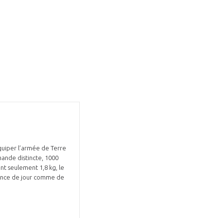
uiper l’armée de Terre
mande distincte, 1000
ant seulement 1,8 kg, le
lance de jour comme de