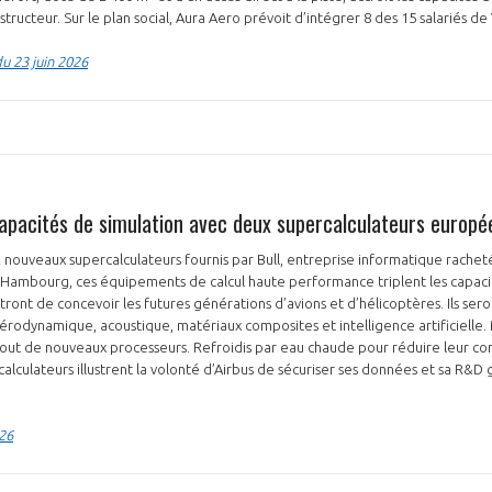
ucteur. Sur le plan social, Aura Aero prévoit d’intégrer 8 des 15 salariés de
u 23 juin 2026
 capacités de simulation avec deux supercalculateurs europé
 nouveaux supercalculateurs fournis par Bull, entreprise informatique rachetée
t Hambourg, ces équipements de calcul haute performance triplent les capaci
ont de concevoir les futures générations d’avions et d’hélicoptères. Ils seron
rodynamique, acoustique, matériaux composites et intelligence artificielle. M
ajout de nouveaux processeurs. Refroidis par eau chaude pour réduire leur 
alculateurs illustrent la volonté d’Airbus de sécuriser ses données et sa R&D
026