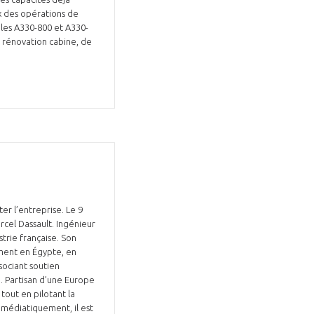
x des opérations de
 les A330-800 et A330-
e rénovation cabine, de
Fermer
la
ÉRENT ?
modale
Fermer
membre
la
EL DE LA FILIÈRE ?
modale
membre
ce et développez votre
Apportez votre savoir-faire à la
 intégré et cohérent
défense de vos
ter l’entreprise. Le 9
rcel Dassault. Ingénieur
strie française. Son
ement en Égypte, en
sociant soutien
e. Partisan d’une Europe
tout en pilotant la
 médiatiquement, il est