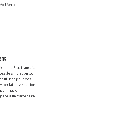
 VoltAero.
ens
 par l' État français.
tés de simulation du
t utilisés pour des
odulaire, la solution
consommation
 grâce à un partenaire