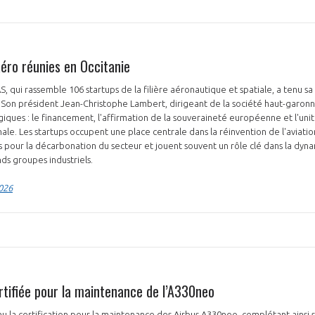
aéro réunies en Occitanie
S, qui rassemble 106 startups de la filière aéronautique et spatiale, a tenu s
. Son président Jean-Christophe Lambert, dirigeant de la société haut-garon
iques : le financement, l'affirmation de la souveraineté européenne et l'unité 
ale. Les startups occupent une place centrale dans la réinvention de l'aviati
s pour la décarbonation du secteur et jouent souvent un rôle clé dans la dyn
ds groupes industriels.
2026
ertifiée pour la maintenance de l’A330neo
enu la certification pour la maintenance des Airbus A330neo, complétant ainsi 