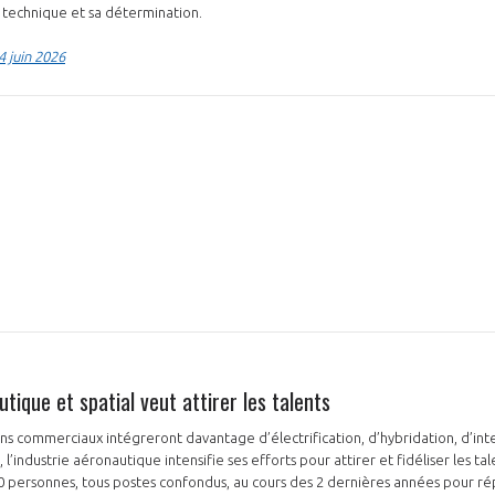
 technique et sa détermination.
4 juin 2026
NON
OUI
Découvrez les avantages d'adhérer au 
données sectorielles, p
DEMANDE D’ADH
tique et spatial veut attirer les talents
ons commerciaux intégreront davantage d’électrification, d’hybridation, d’intel
’industrie aéronautique intensifie ses efforts pour attirer et fidéliser les tale
00 personnes, tous postes confondus, au cours des 2 dernières années pour r