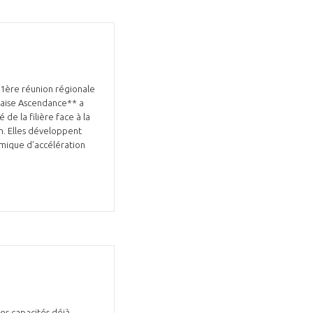
a 1ère réunion régionale
naise Ascendance** a
de la filière face à la
on. Elles développent
amique d’accélération
ses capacités déjà