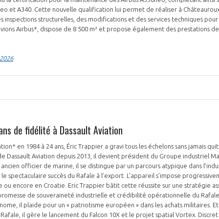
eo et A340. Cette nouvelle qualification lui permet de réaliser à Châteaurou
 inspections structurelles, des modifications et des services techniques pour
 avions Airbus*, dispose de 8 500 m² et propose également des prestations d
.
 2026
PAS ENCORE ADH
VOUS ÊTES UN PROFESSIONN
nger et assurez la
Rejoignez une filière d’excellen
ans de fidélité à Dassault Aviation
 l’international
réseau au sein d’un écosystème
tion* en 1984 à 24 ans, Éric Trappier a gravi tous les échelons sans jamais quit
de Dassault Aviation depuis 2013, il devient président du Groupe industriel Ma
DEMANDE D’ADHÉSION
ncien officier de marine, il se distingue par un parcours atypique dans l’indu
e spectaculaire succès du Rafale à l’export. L’appareil s’impose progressiv
 ou encore en Croatie. Eric Trappier bâtit cette réussite sur une stratégie as
promesse de souveraineté industrielle et crédibilité opérationnelle du Rafal
ome, il plaide pour un « patriotisme européen » dans les achats militaires. Et 
Avez-vous un statut de droit français ?
fale, il gère le lancement du Falcon 10X et le projet spatial Vortex. Discret