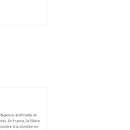
GIFAS. Rencontres, salons,
rogrammes ...
ÉSION
ligence artificielle et
nts. En France, la filière
épondre à la montée en