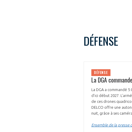
DÉFENSE
DÉFENSE
La DGA commande 
La DGA a commandé 5 00
d’ici début 2027. L'arm
de ces drones quadricopt
DELCO offre une autono
nuit, grâce à ses camér
Ensemble de la presse d