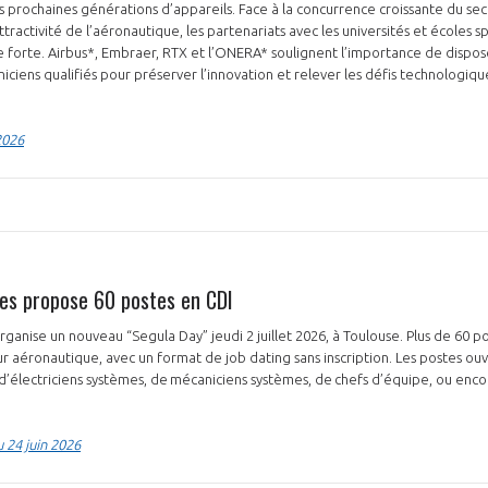
 prochaines générations d’appareils. Face à la concurrence croissante du sec
attractivité de l’aéronautique, les partenariats avec les universités et écoles sp
e forte. Airbus*, Embraer, RTX et l’ONERA* soulignent l’importance de dispose
iciens qualifiés pour préserver l’innovation et relever les défis technologiq
2026
es propose 60 postes en CDI
ganise un nouveau “Segula Day” jeudi 2 juillet 2026, à Toulouse. Plus de 60 p
r aéronautique, avec un format de job dating sans inscription. Les postes ou
’électriciens systèmes, de mécaniciens systèmes, de chefs d’équipe, ou enco
 24 juin 2026