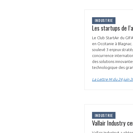
INDUSTRIE
Les startups de l’
Le Club StartAir du GIFA
en Occitanie à Blagnac
soulevé 3 enjeux stratég
concurrence internation
des solutions innovante
technologique des gran
La Lettre M du 24 juin 
INDUSTRIE
Vallair Industry c
Vallair Industry* a obt