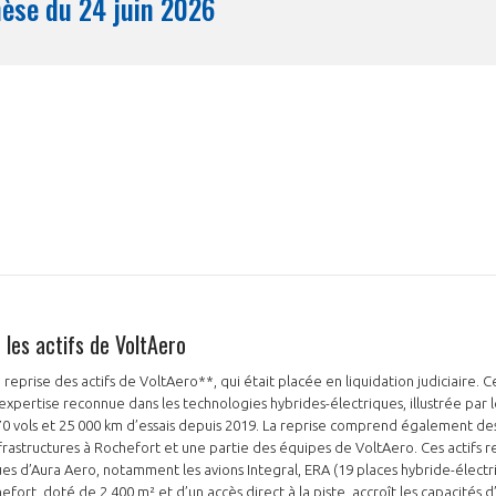
Synthèse du 24 juin 2026
Mois
les actifs de VoltAero
eprise des actifs de VoltAero**, qui était placée en liquidation judiciaire. C
xpertise reconnue dans les technologies hybrides-électriques, illustrée par
 270 vols et 25 000 km d’essais depuis 2019. La reprise comprend également d
rastructures à Rochefort et une partie des équipes de VoltAero. Ces actifs r
 d’Aura Aero, notamment les avions Integral, ERA (19 places hybride-électr
fort, doté de 2 400 m² et d’un accès direct à la piste, accroît les capacités d