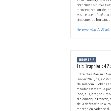
reconnues sur les A330c
maintenance lourde, des
900. Le site, dédié aux
stockage, de logistique
Aeromorning du 23 juin
VOUS ÊTES
ADHÉRENTS
INDUSTRIE
Développez votre activité à l’étra
Eric Trappier : 42 
pérennité de votre entreprise à
Entré chez Dassault Avia
janvier 2025, déjà PDG 
de Télécom SudParis et a
mandat est marqué par l
Inde, au Qatar, en Grèce
diplomatique français, 
de la défense plus auton
montée en cadence du Ra