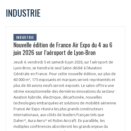
LE GIFAS
NON
OUI
avril
2026
Mois Précédent
Mois 
t
INDUSTRIE
Rejoignez une filière d’excellence et développez
L
M
M
J
V
S
D
 à
votre réseau au sein d’un écosystème intégré et
1
2
3
4
5
PRÉSENTATION
cohérent
6
7
8
9
10
11
12
INDUSTRIE
13
14
15
16
17
18
19
Nouvelle édition de France Air Expo du 4 au 6
NOTRE VISION
ORGANISATION
20
21
22
23
24
25
26
juin 2026 sur l’aéroport de Lyon-Bron
27
28
29
30
NOS MISSIONS
Jeudi 4, vendredi 5 et samedi 6 juin 2026, sur l’aéroport de
LE CONSEIL DU GIFAS
FONCTIONNEMENT
Lyon-Bron, se tiendra le seul Salon dédié à l’Aviation
Générale en France. Pour cette nouvelle édition, sur plus de
NOTRE HISTOIRE
60 000 m², 175 exposants et marques seront représentés et
L’ÉQUIPE DU GIFAS
GEADS
plus de 60 avions neufs seront exposés. Le salon offrira une
ACCOMPAGNEMENT DE NOS ADHÉRENTS
vitrine exceptionnelle des dernières innovations du secteur :
Aviation hybride, électrique, décarbonée, nouvelles
NOS RÉSEAUX À L'INTERNATIONAL
COMITÉ AERO PME
technologies embarquées et solutions de mobilité aérienne.
LES PROGRAMMES DU GIFAS
LA MÉDIATION
France Air Expo réunira les plus grands constructeurs
internationaux, aux côtés de leaders français tels que
Découvrez les avantages d'adhérer au GIFAS.
STARTAIR
UN ÉCOSYSTÈME INTÉGRÉ ET COHÉRENT
Daher*, Aura Aero* et Robin Aircraft. En parallèle, les
LA MÉDIATION DANS LA FILIÈRE AÉRONAUTIQUE ET SPATIALE
Rencontres, salons, données sectorielles,
LE SALON DU BOURGET
multiples conférences aborderont les grands enjeux du