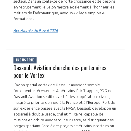
programmes ...
secteur. Dans un contexte de forte croissance et de besoins
COMMISSIONS ET COMITÉS
POURQUOI DEVENIR MEMBRE ?
en recrutement, le Salon mettra également à l’honneur les
L'OBSERVATOIRE
LE MÉDIATEUR DE LA FILIÈRE AÉRONAUTIQUE ET SPATIALE
métiers de l’aéronautique, avec un « village emplois &
DEMANDE D’ADHÉSION
formations ».
MÉDIATION ET CHARTE D’ENGAGEMENT SUR LES RELATIONS ENTRE
Aerobernie du 9 avril 2026
CLIENTS ET FOURNISSEURS
CHIFFRES CLÉS
LA MÉDIATION AU-DELÀ DE LA FILIÈRE AÉRONAUTIQUE ET SPATIALE
LES ENJEUX
INDUSTRIE
PRENDRE CONTACT AVEC LE MÉDIATEUR DE LA FILIÈRE
Dassault Aviation cherche des partenaires
COMPÉTITIVITÉ
pour le Vortex
LES PUBLICATIONS
L’avion spatial Vortex de Dassault Aviation* semble
EMPLOI & FORMATION
fortement intéresser les Américains. Éric Trappier, PDG de
DOCUMENTS & BROCHURES
Dassault Aviation se dit ouvert à des coopérations civiles,
malgré sa priorité donnée à la France et à l’Europe. Fort de
ENVIRONNEMENT
RAPPORTS D'ACTIVITÉS
son expérience passée avec la NASA, Dassault développe un
appareil à double usage, civil et militaire, capable de
missions en orbite avec retour sur Terre, se distinguant des
INNOVATION
cargos spatiaux. Face à des projets américains incertains ou