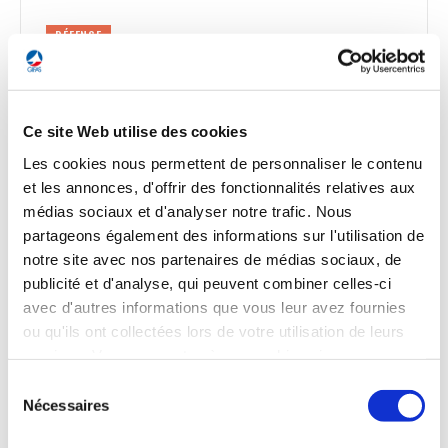
DÉFENSE
La France va investir massivement pour
augmenter son stock de drones
Selon le média Politico, la France a décidé le 8 avril 2026
Ce site Web utilise des cookies
d’intensifier massivement ses investissements dans les
drones, avec 8,5 Md€ supplémentaires entre 2026 et 2030,
Les cookies nous permettent de personnaliser le contenu
en plus des 16 Md€ déjà prévus. L’objectif est d’augmenter
et les annonces, d'offrir des fonctionnalités relatives aux
les stocks d’environ 400 % pour répondre aux conflits de
médias sociaux et d'analyser notre trafic. Nous
haute intensité. Les dépenses de défense atteindront 76
partageons également des informations sur l'utilisation de
Md€ en 2030. Inspirée par les guerres récentes, cette
notre site avec nos partenaires de médias sociaux, de
stratégie mise sur des équipements capables de frapper à
distance. Des industriels comme MBDA*, Renault et Airbus*
publicité et d'analyse, qui peuvent combiner celles-ci
sont mobilisés.
avec d'autres informations que vous leur avez fournies
ou qu'ils ont collectées lors de votre utilisation de leurs
La Nouvelle Tribune du 8 avril 2026
services. Vous consentez à nos cookies si vous
continuez à utiliser notre site Web.
Sélection
Nécessaires
du
consentement