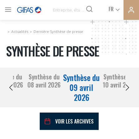
Ferme
Ferme
FR
VOUS ÊTES ADHÉRENTS
la
la
modal
modal
memb
memb
Actualités
Dernière Synthèse de presse
ACTUALITÉS
SYNTHÈSE DE PRESSE
À LA UNE
Synthèse du
thèse du
Synthèse du
Synthèse du
DEMANDE D’ADHÉSION
07 avril 2026
08 avril 2026
10 avril 2026
SYNTHÈSE DE PRESSE
09 avril
2026
CONNEXION
AGENDA
Avez-vous un statut de droit français ?
VOIR LES ARCHIVES
PAS ENCORE ADHÉRENT ?
COMMUNIQUÉS DE PRESSE
VOUS ÊTES UN PROFESSIONNEL DE LA FILIÈRE ?