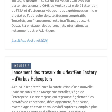
limités, le groupe mise sur un 1er vol en 2028 avec son
INTERNATIONALISATION
partenaire allemand OHB. Le Vortex attire déjà l’attention
de l’ESA et d’acteurs privés pour des expériences en micro
gravité ou l'approche de satellites non coopératifs.
Toutefois, son financement reste insuffisant, poussant
Dassault à envisager des partenariats internationaux,
notamment outre-Atlantique.
Les Echos du 8 avril 2026
INDUSTRIE
Lancement des travaux du « NextGen Factory
» d’Airbus Helicopters
Airbus Helicopters* lance la construction d’une nouvelle
usine sur son site de Marignane-Vitrolles, siège de
l’entreprise. Ce site majeur, qui regroupe également les
activités de conception, développement, fabrication,
assemblage et essais en vol des hélicoptères, emploie plus
de 12 500 personnes. Il héberge aussi un centre de