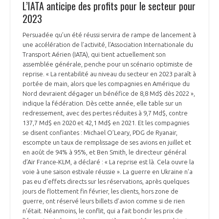
L’IATA anticipe des profits pour le secteur pour
2023
Persuadée qu’un été réussi servira de rampe de lancement à
une accélération de l’activité, l’Association Internationale du
Transport Aérien (IATA), qui tient actuellement son
assemblée générale, penche pour un scénario optimiste de
reprise. « La rentabilité au niveau du secteur en 2023 paraît à
portée de main, alors que les compagnies en Amérique du
Nord devraient dégager un bénéfice de 8,8 Md$ dès 2022 »,
indique la fédération. Dès cette année, elle table sur un
redressement, avec des pertes réduites à 9,7 Md$, contre
137,7 Md$ en 2020 et 42,1 Md$ en 2021. Et les compagnies
se disent confiantes : Michael O’Leary, PDG de Ryanair,
escompte un taux de remplissage de ses avions en juillet et
en août de 94% à 95%, et Ben Smith, le directeur général
d’Air France-KLM, a déclaré : « La reprise est là. Cela ouvre la
voie à une saison estivale réussie ». La guerre en Ukraine n’a
pas eu d’effets directs sur les réservations, après quelques
jours de flottement fin février, les clients, hors zone de
guerre, ont réservé leurs billets d’avion comme si de rien
n’était. Néanmoins, le conflit, qui a fait bondir les prix de