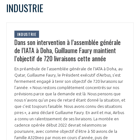
LE GIFAS
NON
OUI
INDUSTRIE
t
Rejoignez une filière d’excellence et développez
L
M
M
J
V
S
D
 à
votre réseau au sein d’un écosystème intégré et
1
2
3
4
5
PRÉSENTATION
cohérent
6
7
8
9
10
11
12
INDUSTRIE
13
14
15
16
17
18
19
Dans son intervention à l’assemblée générale
20
21
22
23
24
25
26
de l’IATA à Doha, Guillaume Faury maintient
NOTRE VISION
ORGANISATION
27
28
29
30
l’objectif de 720 livraisons cette année
NOS MISSIONS
En préambule de l'assemblée générale de l'IATA à Doha, au
LE CONSEIL DU GIFAS
FONCTIONNEMENT
Qatar, Guillaume Faury, le Président exécutif d’Airbus, s'est
fermement engagé à tenir son objectif de 720 livraisons sur
NOTRE HISTOIRE
L’ÉQUIPE DU GIFAS
l'année. « Nous restons complètement concentrés sur nos
GEADS
ACCOMPAGNEMENT DE NOS ADHÉRENTS
prévisions parce que la demande est là. Nous pensons que
nous n'avons qu'un peu de retard étant donné la situation, et
NOS RÉSEAUX À L'INTERNATIONAL
que c'est toujours faisable. Nous avons connu des situations
COMITÉ AERO PME
LES PROGRAMMES DU GIFAS
pires », a ainsi déclaré Guillaume Faury. En avril et mai, Airbus
LA MÉDIATION
a connu un ralentissement de ses livraisons. La montée en
Découvrez les avantages d'adhérer au GIFAS.
cadence opérée début 2022 devrait néanmoins se
STARTAIR
UN ÉCOSYSTÈME INTÉGRÉ ET COHÉRENT
poursuivre, avec comme objectif d'être à 50 avions de la
LA MÉDIATION DANS LA FILIÈRE AÉRONAUTIQUE ET SPATIALE
Rencontres, salons, données sectorielles,
LE SALON DU BOURGET
famille A320neo par mois en cours d'année, puis de