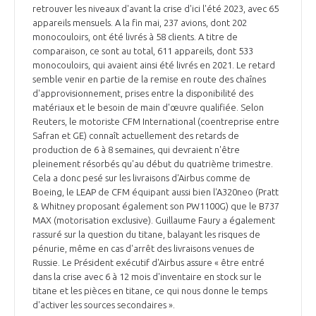
programmes ...
COMMISSIONS ET COMITÉS
retrouver les niveaux d'avant la crise d'ici l'été 2023, avec 65
POURQUOI DEVENIR MEMBRE ?
L'OBSERVATOIRE
LE MÉDIATEUR DE LA FILIÈRE AÉRONAUTIQUE ET SPATIALE
appareils mensuels. A la fin mai, 237 avions, dont 202
monocouloirs, ont été livrés à 58 clients. A titre de
DEMANDE D’ADHÉSION
comparaison, ce sont au total, 611 appareils, dont 533
MÉDIATION ET CHARTE D’ENGAGEMENT SUR LES RELATIONS ENTRE
monocouloirs, qui avaient ainsi été livrés en 2021. Le retard
CLIENTS ET FOURNISSEURS
semble venir en partie de la remise en route des chaînes
CHIFFRES CLÉS
d'approvisionnement, prises entre la disponibilité des
matériaux et le besoin de main d'œuvre qualifiée. Selon
LA MÉDIATION AU-DELÀ DE LA FILIÈRE AÉRONAUTIQUE ET SPATIALE
Reuters, le motoriste CFM International (coentreprise entre
LES ENJEUX
Safran et GE) connaît actuellement des retards de
production de 6 à 8 semaines, qui devraient n'être
PRENDRE CONTACT AVEC LE MÉDIATEUR DE LA FILIÈRE
pleinement résorbés qu'au début du quatrième trimestre.
COMPÉTITIVITÉ
LES PUBLICATIONS
Cela a donc pesé sur les livraisons d'Airbus comme de
Boeing, le LEAP de CFM équipant aussi bien l'A320neo (Pratt
& Whitney proposant également son PW1100G) que le B737
EMPLOI & FORMATION
MAX (motorisation exclusive). Guillaume Faury a également
DOCUMENTS & BROCHURES
rassuré sur la question du titane, balayant les risques de
pénurie, même en cas d'arrêt des livraisons venues de
ENVIRONNEMENT
RAPPORTS D'ACTIVITÉS
Russie. Le Président exécutif d'Airbus assure « être entré
dans la crise avec 6 à 12 mois d'inventaire en stock sur le
titane et les pièces en titane, ce qui nous donne le temps
INNOVATION
d'activer les sources secondaires ».