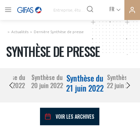
Ferme
Ferme
FR
VOUS ÊTES ADHÉRENTS
la
la
modal
modal
memb
memb
Actualités
Dernière Synthèse de presse
ACTUALITÉS
SYNTHÈSE DE PRESSE
À LA UNE
Synthèse du
nthèse du
Synthèse du
Synthèse du
DEMANDE D’ADHÉSION
17 juin 2022
20 juin 2022
22 juin 2022
SYNTHÈSE DE PRESSE
21 juin 2022
CONNEXION
AGENDA
Avez-vous un statut de droit français ?
VOIR LES ARCHIVES
PAS ENCORE ADHÉRENT ?
COMMUNIQUÉS DE PRESSE
VOUS ÊTES UN PROFESSIONNEL DE LA FILIÈRE ?
juin
2022
Mois Précédent
Mois 