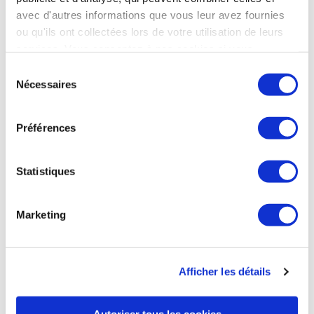
responsable, sans fournir de détail sur l’origine du problème.
avec d'autres informations que vous leur avez fournies
Il s’agissait du sixième lancement d’une fusée Epsilon, un
ou qu'ils ont collectées lors de votre utilisation de leurs
modèle à combustible solide de la JAXA dont les vols (non
services. Vous consentez à nos cookies si vous
habités) ont débuté en 2013. C’est la première fois depuis
près de vingt ans que la JAXA fait face à un tel incident.
continuez à utiliser notre site Web.
Sélection
Nécessaires
du
Le Monde du 12 octobre
consentement
Préférences
ESPACE
Statistiques
La sonde Juno de la NASA a survolé Europe,
principale lune de Jupiter
Marketing
La sonde Juno, en orbite autour de Jupiter depuis 2016, est
passée à 412 kilomètres de la lune Europe, le 29 septembre,
à une vitesse de 24 km par seconde. Ce survol lui a permis de
livrer des images détaillées de la surface glacée de l’astre.
Afficher les détails
Les photos, qui couvrent une surface d’environ 200
kilomètres de côté, dévoilent des zones sombres qui
pourraient être le résultat de matières éruptives ayant
Autoriser tous les cookies