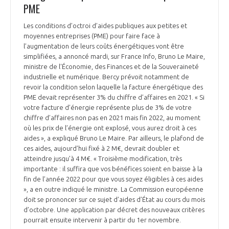
PME
INTERNATIONALISATION
Les conditions d’octroi d’aides publiques aux petites et
moyennes entreprises (PME) pour faire face à
l’augmentation de leurs coûts énergétiques vont être
simplifiées, a annoncé mardi, sur France Info, Bruno Le Maire,
ministre de l'Économie, des Finances et de la Souveraineté
industrielle et numérique. Bercy prévoit notamment de
revoir la condition selon laquelle la facture énergétique des
PME devait représenter 3% du chiffre d’affaires en 2021. « Si
votre facture d’énergie représente plus de 3% de votre
chiffre d’affaires non pas en 2021 mais fin 2022, au moment
où les prix de l’énergie ont explosé, vous aurez droit à ces
aides », a expliqué Bruno Le Maire. Par ailleurs, le plafond de
ces aides, aujourd’hui fixé à 2 M€, devrait doubler et
atteindre jusqu’à 4 M€. « Troisième modification, très
importante : il suffira que vos bénéfices soient en baisse à la
fin de l’année 2022 pour que vous soyez éligibles à ces aides
», a en outre indiqué le ministre. La Commission européenne
doit se prononcer sur ce sujet d’aides d’État au cours du mois
d’octobre. Une application par décret des nouveaux critères
pourrait ensuite intervenir à partir du 1er novembre.