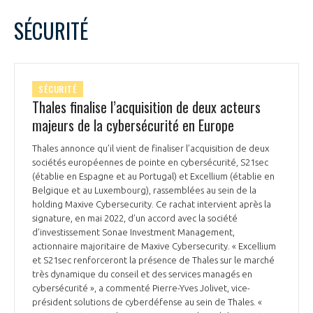
LE GIFAS
NON
OUI
octobre
2022
Mois Précédent
Mois 
t
SÉCURITÉ
Rejoignez une filière d’excellence et développez
L
M
M
J
V
S
D
 à
votre réseau au sein d’un écosystème intégré et
1
2
PRÉSENTATION
cohérent
3
4
5
6
7
8
9
SÉCURITÉ
10
11
12
13
14
15
16
Thales finalise l’acquisition de deux acteurs
NOTRE VISION
ORGANISATION
17
18
19
20
21
22
23
majeurs de la cybersécurité en Europe
24
25
26
27
28
29
30
NOS MISSIONS
Thales annonce qu’il vient de finaliser l’acquisition de deux
31
LE CONSEIL DU GIFAS
FONCTIONNEMENT
sociétés européennes de pointe en cybersécurité, S21sec
(établie en Espagne et au Portugal) et Excellium (établie en
NOTRE HISTOIRE
Belgique et au Luxembourg), rassemblées au sein de la
L’ÉQUIPE DU GIFAS
GEADS
holding Maxive Cybersecurity. Ce rachat intervient après la
ACCOMPAGNEMENT DE NOS ADHÉRENTS
signature, en mai 2022, d’un accord avec la société
d’investissement Sonae Investment Management,
NOS RÉSEAUX À L'INTERNATIONAL
COMITÉ AERO PME
actionnaire majoritaire de Maxive Cybersecurity. « Excellium
LES PROGRAMMES DU GIFAS
LA MÉDIATION
et S21sec renforceront la présence de Thales sur le marché
très dynamique du conseil et des services managés en
Découvrez les avantages d'adhérer au GIFAS.
STARTAIR
UN ÉCOSYSTÈME INTÉGRÉ ET COHÉRENT
cybersécurité », a commenté Pierre-Yves Jolivet, vice-
LA MÉDIATION DANS LA FILIÈRE AÉRONAUTIQUE ET SPATIALE
Rencontres, salons, données sectorielles,
LE SALON DU BOURGET
président solutions de cyberdéfense au sein de Thales. «