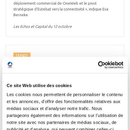
déploiement commercial de OneWeb et le pivot
stratégique d'Eutelsat vers la connectivité », indique Eva
Berneke.
Les Echos et Capital du 12 octobre
ESPACE
Une fusée japonaise s’autodétruit à la suite
d’un problème au décollage
Ce mercredi 12 octobre, l’agence spatiale japonaise, la
Ce site Web utilise des cookies
JAXA, a envoyé un ordre d’autodestruction au lanceur
Epsilon-6, qui transportait plusieurs satellites, après avoir
Les cookies nous permettent de personnaliser le contenu
constaté un problème lors du lancement. « La fusée ne peut
et les annonces, d'offrir des fonctionnalités relatives aux
pas poursuivre son vol en toute sécurité, à cause du danger
médias sociaux et d'analyser notre trafic. Nous
qu’elle représenterait si elle s’écrasait au sol », a déclaré un
partageons également des informations sur l'utilisation de
responsable de la JAXA à la chaîne japonaise TBS. « Donc
nous avons pris des mesures pour éviter un tel incident, et
notre site avec nos partenaires de médias sociaux, de
nous avons envoyé un signal » pour la détruire, a ajouté le
publicité et d'analyse, qui peuvent combiner celles-ci