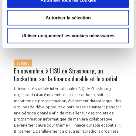
percé la surface de glace. La NASA prévoit une mission
consacrée à Europe, Europa Clipper, qui doit être lancée en
octobre 2024, pour une arrivée dans le voisinage de Jupiter
Autoriser la sélection
en 2030.
Le Monde du 12 octobre
Utiliser uniquement les cookies nécessaires
ESPACE
En novembre, à l’ISU de Strasbourg, un
hackathon sur la finance durable et le spatial
L’Université spatiale internationale (ISU) de Strasbourg
organise du 4 au 6 novembre un « hackathon », soit un
marathon de programmation, évènement durant lequel des
groupes de développeurs volontaires se réunissent pendant
une période donnée afin de travailler sur des projets de
programmation informatique de manière collaborative.
L’événement aura pour thème « Finance durable et spatial ».
Il intervient, parallèlement à d’autres hackathons organisés