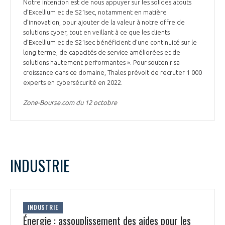
programmes ...
Notre intention est de nous appuyer sur les solides atouts
COMMISSIONS ET COMITÉS
POURQUOI DEVENIR MEMBRE ?
d’Excellium et de S21sec, notamment en matière
L'OBSERVATOIRE
LE MÉDIATEUR DE LA FILIÈRE AÉRONAUTIQUE ET SPATIALE
d’innovation, pour ajouter de la valeur à notre offre de
DEMANDE D’ADHÉSION
solutions cyber, tout en veillant à ce que les clients
d’Excellium et de S21sec bénéficient d’une continuité sur le
MÉDIATION ET CHARTE D’ENGAGEMENT SUR LES RELATIONS ENTRE
long terme, de capacités de service améliorées et de
CLIENTS ET FOURNISSEURS
CHIFFRES CLÉS
solutions hautement performantes ». Pour soutenir sa
croissance dans ce domaine, Thales prévoit de recruter 1 000
LA MÉDIATION AU-DELÀ DE LA FILIÈRE AÉRONAUTIQUE ET SPATIALE
experts en cybersécurité en 2022.
LES ENJEUX
Zone-Bourse.com du 12 octobre
PRENDRE CONTACT AVEC LE MÉDIATEUR DE LA FILIÈRE
COMPÉTITIVITÉ
LES PUBLICATIONS
EMPLOI & FORMATION
DOCUMENTS & BROCHURES
INDUSTRIE
ENVIRONNEMENT
RAPPORTS D'ACTIVITÉS
INDUSTRIE
INNOVATION
Énergie : assouplissement des aides pour les