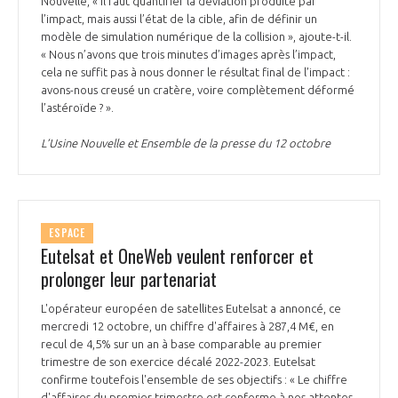
Nouvelle, « Il faut quantifier la déviation produite par
l’impact, mais aussi l’état de la cible, afin de définir un
modèle de simulation numérique de la collision », ajoute-t-il.
« Nous n’avons que trois minutes d’images après l’impact,
cela ne suffit pas à nous donner le résultat final de l’impact :
avons-nous creusé un cratère, voire complètement déformé
l’astéroïde ? ».
L’Usine Nouvelle et Ensemble de la presse du 12 octobre
ESPACE
Eutelsat et OneWeb veulent renforcer et
prolonger leur partenariat
L'opérateur européen de satellites Eutelsat a annoncé, ce
mercredi 12 octobre, un chiffre d'affaires à 287,4 M€, en
recul de 4,5% sur un an à base comparable au premier
trimestre de son exercice décalé 2022-2023. Eutelsat
confirme toutefois l'ensemble de ses objectifs : « Le chiffre
d'affaires du premier trimestre est conforme à nos attentes,