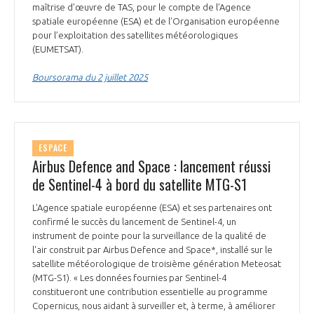
programmes ...
COMMISSIONS ET COMITÉS
maîtrise d’œuvre de TAS, pour le compte de l’Agence
POURQUOI DEVENIR MEMBRE ?
L'OBSERVATOIRE
spatiale européenne (ESA) et de l’Organisation européenne
LE MÉDIATEUR DE LA FILIÈRE AÉRONAUTIQUE ET SPATIALE
pour l’exploitation des satellites météorologiques
DEMANDE D’ADHÉSION
(EUMETSAT).
MÉDIATION ET CHARTE D’ENGAGEMENT SUR LES RELATIONS ENTRE
CLIENTS ET FOURNISSEURS
Boursorama du 2 juillet 2025
CHIFFRES CLÉS
LA MÉDIATION AU-DELÀ DE LA FILIÈRE AÉRONAUTIQUE ET SPATIALE
LES ENJEUX
ESPACE
PRENDRE CONTACT AVEC LE MÉDIATEUR DE LA FILIÈRE
Airbus Defence and Space : lancement réussi
COMPÉTITIVITÉ
LES PUBLICATIONS
de Sentinel-4 à bord du satellite MTG-S1
L'Agence spatiale européenne (ESA) et ses partenaires ont
EMPLOI & FORMATION
DOCUMENTS & BROCHURES
confirmé le succès du lancement de Sentinel-4, un
instrument de pointe pour la surveillance de la qualité de
l'air construit par Airbus Defence and Space*, installé sur le
ENVIRONNEMENT
RAPPORTS D'ACTIVITÉS
satellite météorologique de troisième génération Meteosat
(MTG-S1). « Les données fournies par Sentinel-4
INNOVATION
constitueront une contribution essentielle au programme
Copernicus, nous aidant à surveiller et, à terme, à améliorer