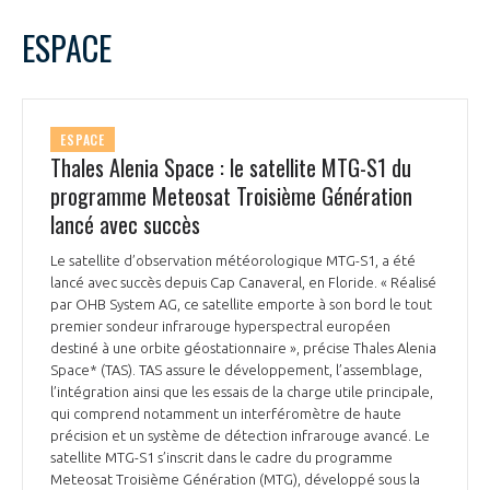
LE GIFAS
NON
OUI
juillet
2025
Mois Précédent
Mois 
t
ESPACE
Rejoignez une filière d’excellence et développez
L
M
M
J
V
S
D
 à
votre réseau au sein d’un écosystème intégré et
1
2
3
4
5
6
PRÉSENTATION
cohérent
7
8
9
10
11
12
13
ESPACE
14
15
16
17
18
19
20
Thales Alenia Space : le satellite MTG-S1 du
NOTRE VISION
ORGANISATION
21
22
23
24
25
26
27
programme Meteosat Troisième Génération
28
29
30
31
lancé avec succès
NOS MISSIONS
LE CONSEIL DU GIFAS
FONCTIONNEMENT
Le satellite d’observation météorologique MTG-S1, a été
lancé avec succès depuis Cap Canaveral, en Floride. « Réalisé
NOTRE HISTOIRE
L’ÉQUIPE DU GIFAS
par OHB System AG, ce satellite emporte à son bord le tout
GEADS
ACCOMPAGNEMENT DE NOS ADHÉRENTS
premier sondeur infrarouge hyperspectral européen
destiné à une orbite géostationnaire », précise Thales Alenia
NOS RÉSEAUX À L'INTERNATIONAL
Space* (TAS). TAS assure le développement, l’assemblage,
COMITÉ AERO PME
LES PROGRAMMES DU GIFAS
l’intégration ainsi que les essais de la charge utile principale,
LA MÉDIATION
qui comprend notamment un interféromètre de haute
Découvrez les avantages d'adhérer au GIFAS.
précision et un système de détection infrarouge avancé. Le
STARTAIR
UN ÉCOSYSTÈME INTÉGRÉ ET COHÉRENT
satellite MTG-S1 s’inscrit dans le cadre du programme
LA MÉDIATION DANS LA FILIÈRE AÉRONAUTIQUE ET SPATIALE
Rencontres, salons, données sectorielles,
LE SALON DU BOURGET
Meteosat Troisième Génération (MTG), développé sous la