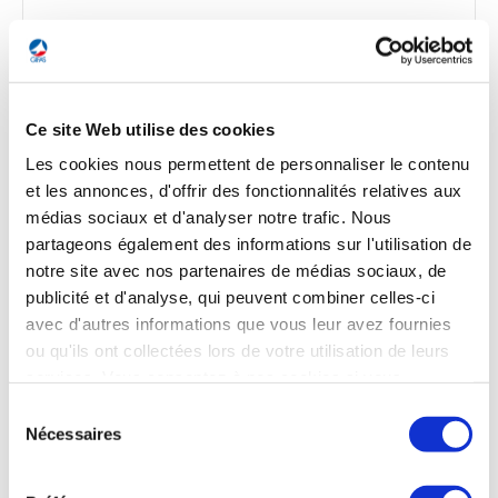
AVIATION COMMERCIALE
L’EBAA change de gouvernance et entame une
Ce site Web utilise des cookies
transformation de son organisation
Les cookies nous permettent de personnaliser le contenu
et les annonces, d'offrir des fonctionnalités relatives aux
L’Association européenne de l’aviation d’affaires (EBAA) a
annoncé le lancement d’une importante réforme
médias sociaux et d'analyser notre trafic. Nous
organisationnelle. Son secrétaire général, Holger Krahmer,
partageons également des informations sur l'utilisation de
en poste depuis octobre 2023, a démissionné de son poste
notre site avec nos partenaires de médias sociaux, de
avec effet immédiat. Pour assurer l’interim, l’EBAA a nommé
publicité et d'analyse, qui peuvent combiner celles-ci
Stefan Benz, consultant indépendant et ancien cadre
avec d'autres informations que vous leur avez fournies
dirigeant de Luxaviation, Jet Aviation et RUAG Aerospace.
Par ailleurs, Robert Baltus, directeur général de l’EBAA, a
ou qu'ils ont collectées lors de votre utilisation de leurs
annoncé son départ à la retraite à la fin de l’année 2025.
services. Vous consentez à nos cookies si vous
continuez à utiliser notre site Web.
Sélection
Aerobuzz du 2 juillet 2025
Nécessaires
du
consentement