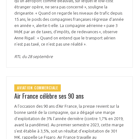
qu'un aéroport comme Beauvais, sur lequel le low-cost
programmes ...
COMMISSIONS ET COMITÉS
POURQUOI DEVENIR MEMBRE ?
étranger opère, ne sera pas concerné », souligne la
L'OBSERVATOIRE
LE MÉDIATEUR DE LA FILIÈRE AÉRONAUTIQUE ET SPATIALE
dirigeante. « Quand on regarde les niveaux de trafic depuis
DEMANDE D’ADHÉSION
15 ans, le poids des compagnies françaises régresse d'année
en année », alerte-t-elle. La compagnie aérienne « paie 3
MÉDIATION ET CHARTE D’ENGAGEMENT SUR LES RELATIONS ENTRE
Md€ par an de taxes, d'impôts, de redevances », observe
CLIENTS ET FOURNISSEURS
CHIFFRES CLÉS
Anne Rigail : « Quand on entend que le transport aérien
n'est pas taxé, ce n'est pas une réalité ».
LA MÉDIATION AU-DELÀ DE LA FILIÈRE AÉRONAUTIQUE ET SPATIALE
RTL du 28 septembre
LES ENJEUX
PRENDRE CONTACT AVEC LE MÉDIATEUR DE LA FILIÈRE
COMPÉTITIVITÉ
LES PUBLICATIONS
AVIATION COMMERCIALE
Air France célèbre ses 90 ans
EMPLOI & FORMATION
DOCUMENTS & BROCHURES
A l’occasion des 90 ans d’Air France, la presse revient sur la
ENVIRONNEMENT
bonne santé de la compagnie, qui a dégagé une marge
RAPPORTS D'ACTIVITÉS
d’exploitation de 3% l’année dernière (contre 1,7% en 2019,
avant la pandémie). Au premier semestre 2023, cette marge
INNOVATION
s’est établie à 3,5%, soit un résultat d’exploitation de 301
M€, rappelle Le Figaro. Air France travaille au