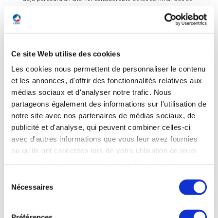
marques de confiance que nous recevons nous encouragent
à poursuivre notre route », commente Jérémy Caussade,
cofondateur et président d’Aura Aero.
La Dépêche du Midi et Air & Cosmos du 29 septembre
Ce site Web utilise des cookies
Les cookies nous permettent de personnaliser le contenu
et les annonces, d'offrir des fonctionnalités relatives aux
médias sociaux et d'analyser notre trafic. Nous
ENVIRONNEMENT
partageons également des informations sur l'utilisation de
notre site avec nos partenaires de médias sociaux, de
publicité et d'analyse, qui peuvent combiner celles-ci
avec d'autres informations que vous leur avez fournies
ENVIRONNEMENT
ou qu'ils ont collectées lors de votre utilisation de leurs
Airbus installe de nouvelles voiles à faible
services. Vous consentez à nos cookies si vous
consommation de carburant pour ses
continuez à utiliser notre site Web.
Sélection
opérations maritimes de transport d’avions
Nécessaires
du
consentement
Airbus va équiper l'un des navires qu'il utilise pour
transporter des sous-ensembles d'avions d'une technologie
Préférences