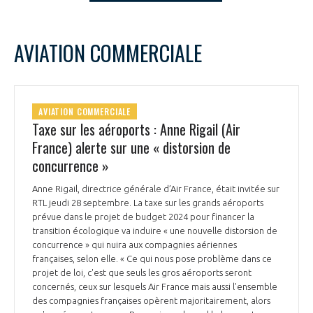
LE GIFAS
NON
OUI
t
Rejoignez une filière d’excellence et développez
septembre
2023
Mois Précédent
Mois 
AVIATION COMMERCIALE
 à
votre réseau au sein d’un écosystème intégré et
L
M
M
J
V
S
D
PRÉSENTATION
cohérent
1
2
3
4
5
6
7
8
9
10
NOTRE VISION
AVIATION COMMERCIALE
ORGANISATION
11
12
13
14
15
16
17
Taxe sur les aéroports : Anne Rigail (Air
18
19
20
21
22
23
24
France) alerte sur une « distorsion de
NOS MISSIONS
LE CONSEIL DU GIFAS
25
26
27
28
29
30
FONCTIONNEMENT
concurrence »
NOTRE HISTOIRE
Anne Rigail, directrice générale d’Air France, était invitée sur
L’ÉQUIPE DU GIFAS
GEADS
RTL jeudi 28 septembre. La taxe sur les grands aéroports
ACCOMPAGNEMENT DE NOS ADHÉRENTS
prévue dans le projet de budget 2024 pour financer la
transition écologique va induire « une nouvelle distorsion de
NOS RÉSEAUX À L'INTERNATIONAL
COMITÉ AERO PME
concurrence » qui nuira aux compagnies aériennes
LES PROGRAMMES DU GIFAS
LA MÉDIATION
françaises, selon elle. « Ce qui nous pose problème dans ce
projet de loi, c'est que seuls les gros aéroports seront
Découvrez les avantages d'adhérer au GIFAS.
STARTAIR
concernés, ceux sur lesquels Air France mais aussi l'ensemble
UN ÉCOSYSTÈME INTÉGRÉ ET COHÉRENT
LA MÉDIATION DANS LA FILIÈRE AÉRONAUTIQUE ET SPATIALE
Rencontres, salons, données sectorielles,
LE SALON DU BOURGET
des compagnies françaises opèrent majoritairement, alors