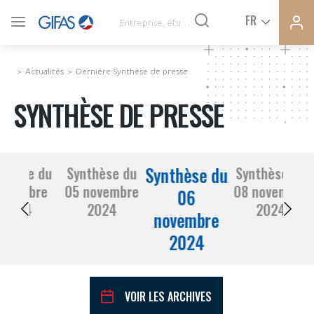
Ferme
Ferme
FR
VOUS ÊTES ADHÉRENTS
la
la
modal
modal
memb
memb
Actualités
Dernière Synthèse de presse
ACTUALITÉS
SYNTHÈSE DE PRESSE
À LA UNE
Synthèse du
nthèse du
Synthèse du
Synthèse du
DEMANDE D’ADHÉSION
 octobre
05 novembre
08 novembre
SYNTHÈSE DE PRESSE
06
2024
2024
2024
novembre
CONNEXION
2024
AGENDA
Avez-vous un statut de droit français ?
PAS ENCORE ADHÉRENT ?
COMMUNIQUÉS DE PRESSE
VOIR LES ARCHIVES
VOUS ÊTES UN PROFESSIONNEL DE LA FILIÈRE ?