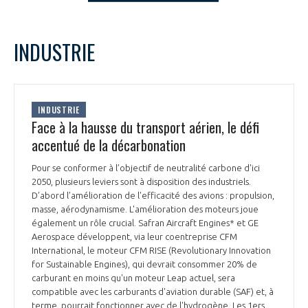
LE GIFAS
NON
OUI
t
Rejoignez une filière d’excellence et développez
novembre
2024
Mois Précédent
Mois 
INDUSTRIE
 à
votre réseau au sein d’un écosystème intégré et
L
M
M
J
V
S
D
PRÉSENTATION
cohérent
1
2
3
4
5
6
7
8
9
10
NOTRE VISION
INDUSTRIE
ORGANISATION
11
12
13
14
15
16
17
Face à la hausse du transport aérien, le défi
18
19
20
21
22
23
24
accentué de la décarbonation
NOS MISSIONS
LE CONSEIL DU GIFAS
25
26
27
28
29
30
FONCTIONNEMENT
Pour se conformer à l’objectif de neutralité carbone d'ici
2050, plusieurs leviers sont à disposition des industriels.
NOTRE HISTOIRE
L’ÉQUIPE DU GIFAS
D’abord l’amélioration de l'efficacité des avions : propulsion,
GEADS
ACCOMPAGNEMENT DE NOS ADHÉRENTS
masse, aérodynamisme. L'amélioration des moteurs joue
également un rôle crucial. Safran Aircraft Engines* et GE
NOS RÉSEAUX À L'INTERNATIONAL
Aerospace développent, via leur coentreprise CFM
COMITÉ AERO PME
LES PROGRAMMES DU GIFAS
LA MÉDIATION
International, le moteur CFM RISE (Revolutionary Innovation
for Sustainable Engines), qui devrait consommer 20% de
Découvrez les avantages d'adhérer au GIFAS.
STARTAIR
carburant en moins qu'un moteur Leap actuel, sera
UN ÉCOSYSTÈME INTÉGRÉ ET COHÉRENT
LA MÉDIATION DANS LA FILIÈRE AÉRONAUTIQUE ET SPATIALE
Rencontres, salons, données sectorielles,
compatible avec les carburants d'aviation durable (SAF) et, à
LE SALON DU BOURGET
terme, pourrait fonctionner avec de l'hydrogène. Les 1ers