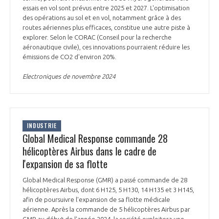
programmes ...
COMMISSIONS ET COMITÉS
essais en vol sont prévus entre 2025 et 2027. L'optimisation
POURQUOI DEVENIR MEMBRE ?
L'OBSERVATOIRE
LE MÉDIATEUR DE LA FILIÈRE AÉRONAUTIQUE ET SPATIALE
des opérations au sol et en vol, notamment grâce à des
routes aériennes plus efficaces, constitue une autre piste à
DEMANDE D’ADHÉSION
explorer. Selon le CORAC (Conseil pour la recherche
MÉDIATION ET CHARTE D’ENGAGEMENT SUR LES RELATIONS ENTRE
aéronautique civile), ces innovations pourraient réduire les
CLIENTS ET FOURNISSEURS
émissions de CO2 d'environ 20%.
CHIFFRES CLÉS
Electroniques de novembre 2024
LA MÉDIATION AU-DELÀ DE LA FILIÈRE AÉRONAUTIQUE ET SPATIALE
LES ENJEUX
PRENDRE CONTACT AVEC LE MÉDIATEUR DE LA FILIÈRE
COMPÉTITIVITÉ
LES PUBLICATIONS
INDUSTRIE
Global Medical Response commande 28
hélicoptères Airbus dans le cadre de
EMPLOI & FORMATION
DOCUMENTS & BROCHURES
l'expansion de sa flotte
ENVIRONNEMENT
Global Medical Response (GMR) a passé commande de 28
RAPPORTS D'ACTIVITÉS
hélicoptères Airbus, dont 6 H125, 5 H130, 14 H135 et 3 H145,
afin de poursuivre l'expansion de sa flotte médicale
INNOVATION
aérienne. Après la commande de 5 hélicoptères Airbus par
GMR au début de l'année 2024, la société exploitera une