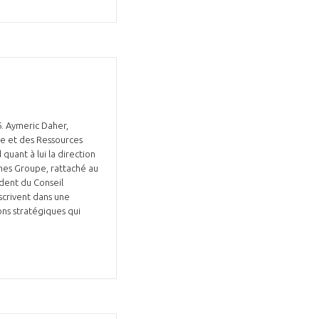
5. Aymeric Daher,
GIFAS. Rencontres, salons,
ue et des Ressources
rogrammes ...
uant à lui la direction
nes Groupe, rattaché au
ident du Conseil
ÉSION
scrivent dans une
ons stratégiques qui