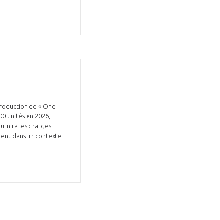
production de « One
00 unités en 2026,
ournira les charges
rvient dans un contexte