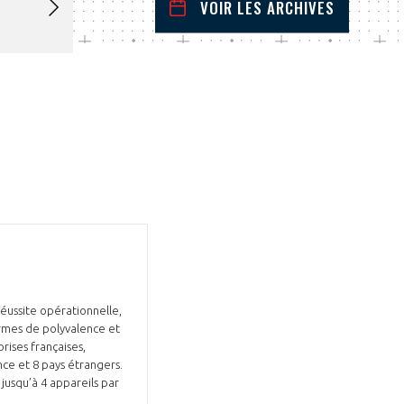
VOIR LES ARCHIVES
octobre
2025
 Précédent
Mois Suivant
L
M
M
J
V
S
D
1
2
3
4
5
6
7
8
9
10
11
12
13
14
15
16
17
18
19
20
21
22
23
24
25
26
27
28
29
30
31
réussite opérationnelle,
ermes de polyvalence et
ises françaises,
ce et 8 pays étrangers.
jusqu’à 4 appareils par