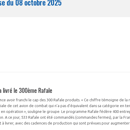
Synthèse du 08 octobre 2025
Mois
a livré le 300ème Rafale
nce avoir franchi le cap des 300 Rafale produits. « Ce chiffre témoigne de la 
iale de cet avion de combat qui n’a pas d’équivalent dans sa catégorie en t
 en opération », souligne le groupe. Le programme Rafale fédère 400 entrepr
on. A ce jour, 533 Rafale ont été commandés (commandes fermes), par la Fran
 à livrer, avec des cadences de production qui sont prévues pour augmenter 