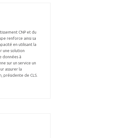
estissement CNP et du
pe renforce ainsi sa
pacité en utilisant la
r une solution
de données à
ne sur un service un
r assurer la
in, présidente de CLS.