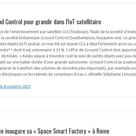
 Control pour grandir dans l'IoT satellitaire
ce de l'environnement par satellite CLS (Toulouse), filiale de la société d'inv
r la société britannique Ground Control (Southampton, Royaume-Uni). Le grou
 des objets (IoT) spatial, un marché sur lequel CLS a déjà fortement accru sa ca
inéis** dont il est actionnaire à 33 %. L'offre de Ground Control doit apporte
de Kinéis : « Kinéis assure à moindre coût le suivi de petits objets avec peu 
ant sur une balise dotée d'une grande autonomie. Ground Control se position
ssurer le transfert des volumes de données plus importants, par exemple pou
x électriques ou les relevés de compteurs d'eau », détaille Stéphanie Limouz
du 8 octobre 2025
ce inaugure sa « Space Smart Factory » à Rome