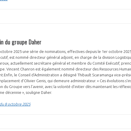
NON
OUI
in du groupe Daher
ctobre 2025 une série de nominations, effectives depuis le 1er octobre 202
Découvrez les avantages d'adhérer au 
if, est nommé directeur général adjoint, en charge de la division Logistiq
données sectorielles, p
oux, actuellement secrétaire général et membre du Comité Exécutif, prend q
upe. Vincent Chanron est également nommé directeur des Ressources Humai
nt.Enfin, le Conseil d’Administration a désigné Thibault Scaramanga vice-prés
DEMANDE D’ADH
mplacement d’Olivier Genis, qui demeure administrateur. « Ces évolutions s’in
 du Groupe vers l’avenir, avec la volonté d’initier dès maintenant les réflexi
ine décennie », souligne Daher.
n du 8 octobre 2025