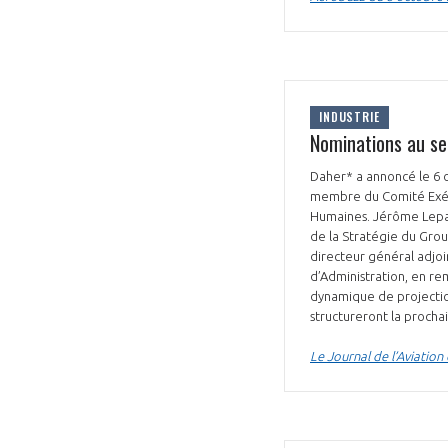
CONNEXION
INDUSTRIE
Nominations au se
Daher* a annoncé le 6 o
membre du Comité Exécut
Humaines. Jérôme Lepar
de la Stratégie du Gro
directeur général adjoi
d’Administration, en re
dynamique de projection
structureront la procha
Le Journal de l’Aviatio