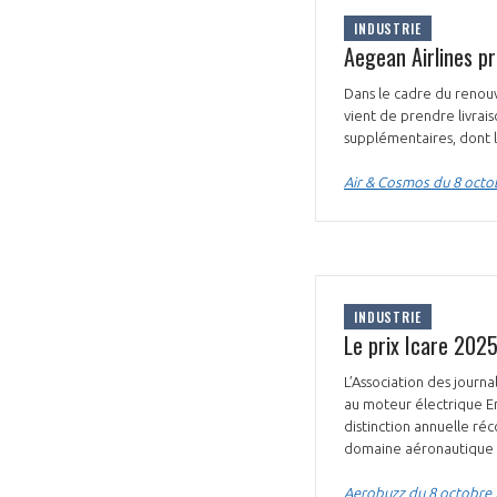
INDUSTRIE
Aegean Airlines p
Dans le cadre du renouv
vient de prendre livra
supplémentaires, dont 
VOUS ÊTES
Air & Cosmos du 8 octo
ADHÉRENTS
Développez votre activité à l’étra
INDUSTRIE
pérennité de votre entreprise à
Le prix Icare 202
L’Association des journa
au moteur électrique E
distinction annuelle r
domaine aéronautique o
Aerobuzz du 8 octobre