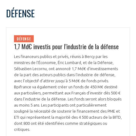
LE GIFAS
NON
OUI
mars
2025
Mois Précédent
Mois 
t
DÉFENSE
Rejoignez une filière d’excellence et développez
L
M
M
J
V
S
D
 à
votre réseau au sein d’un écosystème intégré et
1
2
PRÉSENTATION
cohérent
3
4
5
6
7
8
9
DÉFENSE
10
11
12
13
14
15
16
1,7 Md€ investis pour l’industrie de la défense
NOTRE VISION
ORGANISATION
17
18
19
20
21
22
23
Les financeurs publics et privés, réunis à Bercy par les
24
25
26
27
28
29
30
ministres de l’Économie, Éric Lombard, et de la Défense,
NOS MISSIONS
31
LE CONSEIL DU GIFAS
Sébastien Lecornu, ont annoncé 1,7 Md€ d’investissements
FONCTIONNEMENT
de la part des acteurs publics dans l’industrie de défense,
avec l’objectif d’attirer jusqu’à 5 Md€ de fonds privés.
NOTRE HISTOIRE
L’ÉQUIPE DU GIFAS
Bpifrance va également créer un fonds de 450 M€ destiné
GEADS
ACCOMPAGNEMENT DE NOS ADHÉRENTS
aux particuliers, permettant aux Français d’investir dès 500 €
dans l’industrie de la défense. Les fonds seront alors bloqués
NOS RÉSEAUX À L'INTERNATIONAL
COMITÉ AERO PME
au moins 5 ans. Les participants ont particulièrement
LES PROGRAMMES DU GIFAS
LA MÉDIATION
souligné la nécessité de soutenir le financement des PME et
ETI qui représentent la majorité des 4 500 acteurs de la BITD,
Découvrez les avantages d'adhérer au GIFAS.
STARTAIR
dont 800 ont été identifiées comme stratégiques ou
UN ÉCOSYSTÈME INTÉGRÉ ET COHÉRENT
LA MÉDIATION DANS LA FILIÈRE AÉRONAUTIQUE ET SPATIALE
Rencontres, salons, données sectorielles,
critiques.
LE SALON DU BOURGET