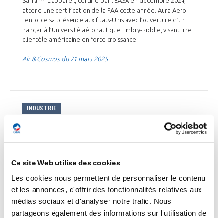
Safran*. L’appareil, certifié par l’EASA en décembre 2024,
attend une certification de la FAA cette année. Aura Aero
renforce sa présence aux États-Unis avec l’ouverture d’un
hangar à l’Université aéronautique Embry-Riddle, visant une
clientèle américaine en forte croissance.
Air & Cosmos du 21 mars 2025
INDUSTRIE
Thales prévoit un investissement de 300 M€ à
Cholet
Thales* a annoncé un investissement de 300 M€ à Cholet d’ici
2028, incluant la construction d’un site de production
Ce site Web utilise des cookies
d’équipements et de systèmes. Ce projet s’ajoute à la
Les cookies nous permettent de personnaliser le contenu
plateforme logistique et au centre R&D en
radiocommunications lancés en 2023. Le groupe a déjà
et les annonces, d'offrir des fonctionnalités relatives aux
investi 70 M€ pour ces infrastructures, et l’investissement
médias sociaux et d'analyser notre trafic. Nous
total dépassera les 200 M€ engagés pour les projets en
partageons également des informations sur l'utilisation de
cours.