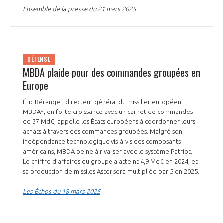
programmes ...
COMMISSIONS ET COMITÉS
Ensemble de la presse du 21 mars 2025
POURQUOI DEVENIR MEMBRE ?
L'OBSERVATOIRE
LE MÉDIATEUR DE LA FILIÈRE AÉRONAUTIQUE ET SPATIALE
DEMANDE D’ADHÉSION
MÉDIATION ET CHARTE D’ENGAGEMENT SUR LES RELATIONS ENTRE
CLIENTS ET FOURNISSEURS
CHIFFRES CLÉS
DÉFENSE
MBDA plaide pour des commandes groupées en
Europe
LA MÉDIATION AU-DELÀ DE LA FILIÈRE AÉRONAUTIQUE ET SPATIALE
LES ENJEUX
Éric Béranger, directeur général du missilier européen
PRENDRE CONTACT AVEC LE MÉDIATEUR DE LA FILIÈRE
MBDA*, en forte croissance avec un carnet de commandes
de 37 Md€, appelle les États européens à coordonner leurs
COMPÉTITIVITÉ
LES PUBLICATIONS
achats à travers des commandes groupées. Malgré son
indépendance technologique vis-à-vis des composants
EMPLOI & FORMATION
américains, MBDA peine à rivaliser avec le système Patriot.
DOCUMENTS & BROCHURES
Le chiffre d’affaires du groupe a atteint 4,9 Md€ en 2024, et
sa production de missiles Aster sera multipliée par 5 en 2025.
ENVIRONNEMENT
RAPPORTS D'ACTIVITÉS
Les Échos du 18 mars 2025
INNOVATION