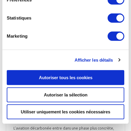
Optimate. Il s’agit d’un démonstrateur visant à améliorer la
sécurité, l’efficacité et l’assistance aux pilotes grâce à l’IA, à
la fusion de données, aux capteurs avancés et à la détection
Statistiques
quantique. L’objectif est de permettre aux avions d’évoluer
dans des environnements plus complexes, notamment en cas
de faible visibilité ou de trafic dense. Airbus travaille aussi à
Marketing
optimiser les opérations au sol, où les appareils passent en
moyenne plus de 20 minutes à rouler, afin de réduire la
consommation de carburant et émissions. Après plus de 400
heures d’essais, le constructeur explore également des
Afficher les détails
solutions de navigation moins dépendantes du GPS, tout en
maintenant les pilotes comme seuls décideurs à bord.
Autoriser tous les cookies
Euronews du 19 juin 2026
Autoriser la sélection
INDUSTRIE
Utiliser uniquement les cookies nécessaires
Quid de « l’avion vert » ?
L’aviation décarbonée entre dans une phase plus concrète,