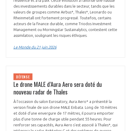
résilience et à la paix. Cette évolution a favorisé une hausse
des investissements durables dans le secteur, tandis que les
valeurs de groupes comme Airbus*, Thales*, Leonardo ou
Rheinmetall ont fortement progressé. Toutefois, certains
acteurs de la finance durable, comme Triodos Investment
Management ou Morningstar Sustainalytics, contestent cette
assimilation, soulignant les risques éthiques.
Le Monde du 21 juin 2026
DÉFENSE
Le drone MALE d’Aura Aero sera doté du
nouveau radar de Thales
À l’occasion du salon Eurosatory, Aura Aero* a présenté la
version finale de son drone MALE Enbata. Long de 10 mètres
et doté d’une envergure de 17 mètres, il pourra emporter
plus d’une tonne de charge utile pendant 55 heures. Pour
renforcer ses capacités, Aura Aero s’est associé à Thales*, qui
intégrera le radar AirMaster C et des systèmes de guerre