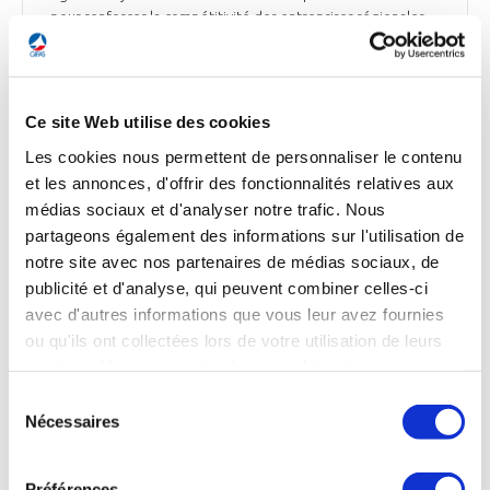
pour renforcer la compétitivité des entreprises régionales
sur les marchés civils et de défense. 5 axes de travail ont été
définis : soutien au développement économique et à
l'export, accompagnement de l'innovation et des
financements, montée en maturité industrielle, appui au
Ce site Web utilise des cookies
recrutement et renforcement de la cybersécurité. Le cluster,
fort de plus de 220 adhérents, entend renforcer son rôle
Les cookies nous permettent de personnaliser le contenu
d'interface entre les entreprises régionales et les besoins
et les annonces, d'offrir des fonctionnalités relatives aux
stratégiques de l’industrie de défense.
médias sociaux et d'analyser notre trafic. Nous
partageons également des informations sur l'utilisation de
Le Journal des entreprises du 19 juin 2026
notre site avec nos partenaires de médias sociaux, de
publicité et d'analyse, qui peuvent combiner celles-ci
avec d'autres informations que vous leur avez fournies
ou qu'ils ont collectées lors de votre utilisation de leurs
INDUSTRIE
services. Vous consentez à nos cookies si vous
Airbus teste Optimate, un projet de
continuez à utiliser notre site Web.
démonstrateur pour des technologies
Sélection
Nécessaires
d'automatisation intelligente
du
consentement
Face à la croissance du trafic aérien et à la saturation
Préférences
progressive des infrastructures, Airbus* développe le projet