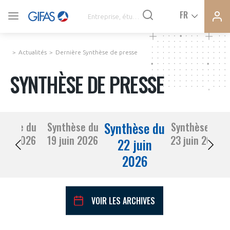
Ferme
Ferme
FR
VOUS ÊTES ADHÉRENTS
la
la
modal
modal
memb
memb
Actualités
Dernière Synthèse de presse
ACTUALITÉS
SYNTHÈSE DE PRESSE
À LA UNE
Synthèse du
thèse du
Synthèse du
Synthèse du
DEMANDE D’ADHÉSION
18 juin 2026
19 juin 2026
23 juin 2026
SYNTHÈSE DE PRESSE
22 juin
2026
CONNEXION
AGENDA
Avez-vous un statut de droit français ?
VOIR LES ARCHIVES
PAS ENCORE ADHÉRENT ?
COMMUNIQUÉS DE PRESSE
VOUS ÊTES UN PROFESSIONNEL DE LA FILIÈRE ?