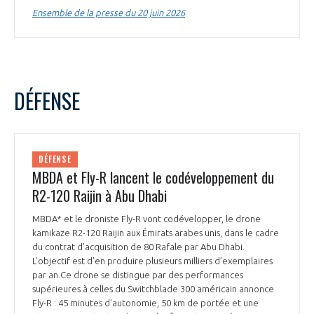
programmes ...
COMMISSIONS ET COMITÉS
Ensemble de la presse du 20 juin 2026
POURQUOI DEVENIR MEMBRE ?
L'OBSERVATOIRE
LE MÉDIATEUR DE LA FILIÈRE AÉRONAUTIQUE ET SPATIALE
DEMANDE D’ADHÉSION
MÉDIATION ET CHARTE D’ENGAGEMENT SUR LES RELATIONS ENTRE
CLIENTS ET FOURNISSEURS
CHIFFRES CLÉS
DÉFENSE
LA MÉDIATION AU-DELÀ DE LA FILIÈRE AÉRONAUTIQUE ET SPATIALE
LES ENJEUX
PRENDRE CONTACT AVEC LE MÉDIATEUR DE LA FILIÈRE
DÉFENSE
MBDA et Fly-R lancent le codéveloppement du
COMPÉTITIVITÉ
LES PUBLICATIONS
R2-120 Raijin à Abu Dhabi
EMPLOI & FORMATION
MBDA* et le droniste Fly-R vont codévelopper, le drone
DOCUMENTS & BROCHURES
kamikaze R2-120 Raijin aux Émirats arabes unis, dans le cadre
du contrat d’acquisition de 80 Rafale par Abu Dhabi.
ENVIRONNEMENT
RAPPORTS D'ACTIVITÉS
L’objectif est d’en produire plusieurs milliers d’exemplaires
par an.Ce drone se distingue par des performances
supérieures à celles du Switchblade 300 américain annonce
INNOVATION
Fly-R : 45 minutes d’autonomie, 50 km de portée et une