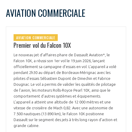
LE GIFAS
NON
OUI
juin
2026
Mois Précédent
Mois 
t
AVIATION COMMERCIALE
Rejoignez une filière d’excellence et développez
L
M
M
J
V
S
D
 à
votre réseau au sein d’un écosystème intégré et
1
2
3
4
5
6
7
PRÉSENTATION
cohérent
8
9
10
11
12
13
14
AVIATION COMMERCIALE
15
16
17
18
19
20
21
Premier vol du Falcon 10X
NOTRE VISION
ORGANISATION
22
23
24
25
26
27
28
Le nouveau jet d’affaires phare de Dassault Aviation*, le
29
30
Falcon 10X, a réussi son 1er vol le 19 juin 2026, lançant
NOS MISSIONS
LE CONSEIL DU GIFAS
officiellement sa campagne d’essais en vol. L’appareil a volé
FONCTIONNEMENT
pendant 2h30 au départ de Bordeaux-Mérignac avec les
pilotes d’essais Sébastien Dupont de Dinechin et Fabrice
NOTRE HISTOIRE
L’ÉQUIPE DU GIFAS
Dougnac. Le vol a permis de valider les qualités de pilotage
GEADS
ACCOMPAGNEMENT DE NOS ADHÉRENTS
de l’avion, les moteurs Rolls-Royce Pearl 10X, ainsi que le
comportement d’autres systèmes et équipements.
NOS RÉSEAUX À L'INTERNATIONAL
COMITÉ AERO PME
L’appareil a atteint une altitude de 12 000 mètres et une
LES PROGRAMMES DU GIFAS
LA MÉDIATION
vitesse de croisière de Mach 0,82. Avec une autonomie de
7.500 nautiques (13.890 km), le Falcon 10X positionne
Découvrez les avantages d'adhérer au GIFAS.
STARTAIR
Dassault sur le segment des jets à très long rayon d’action et
UN ÉCOSYSTÈME INTÉGRÉ ET COHÉRENT
LA MÉDIATION DANS LA FILIÈRE AÉRONAUTIQUE ET SPATIALE
Rencontres, salons, données sectorielles,
grande cabine.
LE SALON DU BOURGET