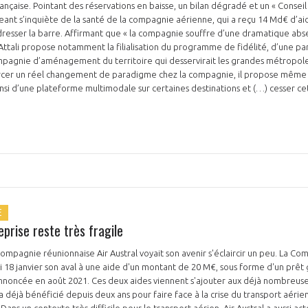
nçaise. Pointant des réservations en baisse, un bilan dégradé et un « Conseil
igeant s’inquiète de la santé de la compagnie aérienne, qui a reçu 14 Md€ d’a
dresser la barre. Affirmant que « la compagnie souffre d’une dramatique abs
Attali propose notamment la filialisation du programme de fidélité, d’une pa
mpagnie d’aménagement du territoire qui desservirait les grandes métropoles
rcer un réel changement de paradigme chez la compagnie, il propose même la
nsi d’une plateforme multimodale sur certaines destinations et (…) cesser 
E
eprise reste très fragile
a compagnie réunionnaise Air Austral voyait son avenir s'éclaircir un peu. La 
 18 janvier son aval à une aide d'un montant de 20 M€, sous forme d'un prêt ga
annoncée en août 2021. Ces deux aides viennent s'ajouter aux déjà nombreus
 a déjà bénéficié depuis deux ans pour faire face à la crise du transport aérien 
ns un contexte très difficile pour le transport aérien, Air Austral a aussi act