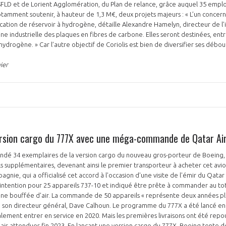
SFLD et de Lorient Agglomération, du Plan de relance, grâce auquel 35 emploi
otamment soutenir, à hauteur de 1,3 M€, deux projets majeurs : « L’un conc
ication de réservoir à hydrogène, détaille Alexandre Hamelyn, directeur de l’i
 industrielle des plaques en fibres de carbone. Elles seront destinées, entre 
ydrogène. » Car l’autre objectif de Coriolis est bien de diversifier ses débo
ier
ersion cargo du 777X avec une méga-commande de Qatar Ai
dé 34 exemplaires de la version cargo du nouveau gros-porteur de Boeing, 
s supplémentaires, devenant ainsi le premier transporteur à acheter cet avi
gnie, qui a officialisé cet accord à l'occasion d'une visite de l'émir du Qatar
d'intention pour 25 appareils 737-10 et indiqué être prête à commander au to
d'une bouffée d'air. La commande de 50 appareils « représente deux années ple
é son directeur général, Dave Calhoun. Le programme du 777X a été lancé en
ialement entrer en service en 2020. Mais les premières livraisons ont été repo
ais attendues fin 2023. En lançant une version cargo du 777X, Boeing tente de