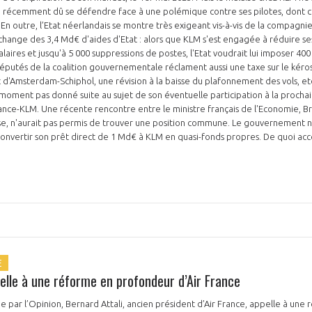
 récemment dû se défendre face à une polémique contre ses pilotes, dont ce
 En outre, l’Etat néerlandais se montre très exigeant vis-à-vis de la compagnie
ange des 3,4 Md€ d'aides d'Etat : alors que KLM s'est engagée à réduire se
alaires et jusqu'à 5 000 suppressions de postes, l'Etat voudrait lui imposer 
NON
OUI
rt d'Amsterdam-Schiphol, une révision à la baisse du plafonnement des vols, e
 moment pas donné suite au sujet de son éventuelle participation à la procha
France-KLM. Une récente rencontre entre le ministre français de l'Economie, B
Découvrez les avantages d'adhérer au 
, n'aurait pas permis de trouver une position commune. Le gouvernement 
convertir son prêt direct de 1 Md€ à KLM en quasi-fonds propres. De quoi acc
données sectorielles, p
DEMANDE D’ADH
E
elle à une réforme en profondeur d’Air France
e par l’Opinion, Bernard Attali, ancien président d’Air France, appelle à un