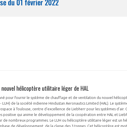
Synthèse du 01 février 2022
Mois
 nouvel hélicoptère utilitaire léger de HAL
nné pour fournir le système de chauffage et de ventilation du nouvel hélicoptè
er - LUH) de la société indienne Hindustan Aeronautics Limited (HAL). Le systè
ospace à Toulouse, centre d’excellence de Liebherr pour les systèmes d’air.
rès positive qui anime le développement de la coopération entre HAL et Lieb
r de nombreux programmes. Le LUH ou hélicoptère utilitaire léger est un hé
phase de développement, de la classe des 3 tonnes. Cet hélicoptère est mot