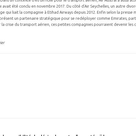
i avait été conclu en novembre 2017. Du côté d’Air Seychelles, un autre divo
e qui liait la compagnie à Etihad Airways depuis 2012. Enfin selon la presse m
 présent un partenaire stratégique pour se redéployer comme Emirates, parte
 la crise du transport aérien, ces petites compagnies pourraient devenir les c
ier