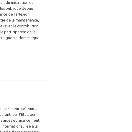
 d’administration qui
ides publique depuis
ence de réflexion
rtie de la maintenance,
 (avec la contribution
 participation de la
cette guerre domestique
Commission européenne a
ranti par l'Etat, qui
es aides et financement
international liée à la
é la fin de son mariage