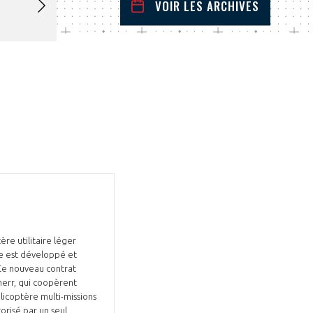
VOIR LES ARCHIVES
février
2022
 Précédent
Mois Suivant
L
M
M
J
V
S
D
1
2
3
4
5
6
7
8
9
10
11
12
13
14
15
16
17
18
19
20
21
22
23
24
25
26
27
28
re utilitaire léger
me est développé et
 Ce nouveau contrat
herr, qui coopèrent
licoptère multi-missions
orisé par un seul