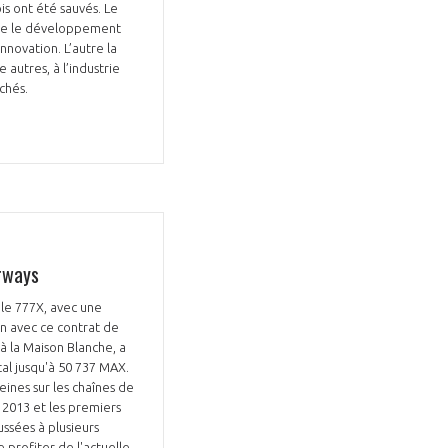
s ont été sauvés. Le
erne le développement
nnovation. L’autre la
autres, à l’industrie
uchés.
rways
le 777X, avec une
on avec ce contrat de
 à la Maison Blanche, a
tal jusqu'à 50 737 MAX.
ines sur les chaînes de
 2013 et les premiers
ussées à plusieurs
 profiter de l'actuelle