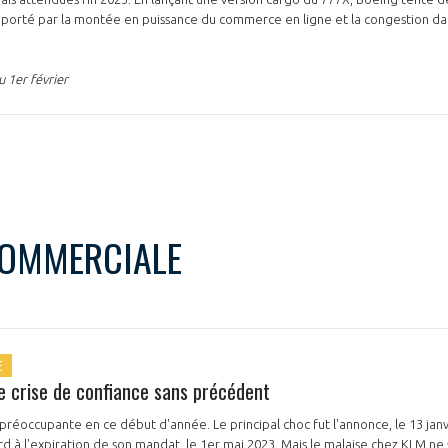
 porté par la montée en puissance du commerce en ligne et la congestion dan
u 1er février
PAS ENCORE ADH
VOUS ÊTES UN PROFESSIONN
COMMERCIALE
nger et assurez la
Rejoignez une filière d’excellen
 l’international
réseau au sein d’un écosystème
DEMANDE D’ADHÉSION
E
e crise de confiance sans précédent
 préoccupante en ce début d'année. Le principal choc fut l'annonce, le 13 jan
Avez-vous un statut de droit français ?
ard à l'expiration de son mandat, le 1er mai 2023. Mais le malaise chez KLM ne 