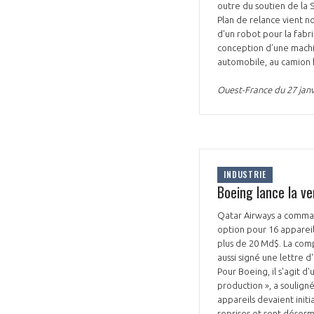
outre du soutien de la 
Plan de relance vient n
d’un robot pour la fabr
conception d’une machine
automobile, au camion h
Ouest-France du 27 janv
INDUSTRIE
Boeing lance la v
Qatar Airways a comman
option pour 16 appareil
plus de 20 Md$. La compa
aussi signé une lettre 
Pour Boeing, il s'agit 
production », a soulign
appareils devaient init
reprises et sont désorm