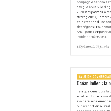
compagnie nationale fra
navigue à vue », le dir
2020 sans parvenir à re
stratégique », Bernard 
et la création d’une co
des régions). Pour amo
SNCF pour « disposer ai
inutile et coûteuse ».
L’Opinion du 28 janvier
AVIATION COMMERCIAL
Océan indien : la r
Il y a quelques jours, l
en effet donné le mardi
avait été initialement 
publics dont Air Austral
pandémie de Covid-19. Da