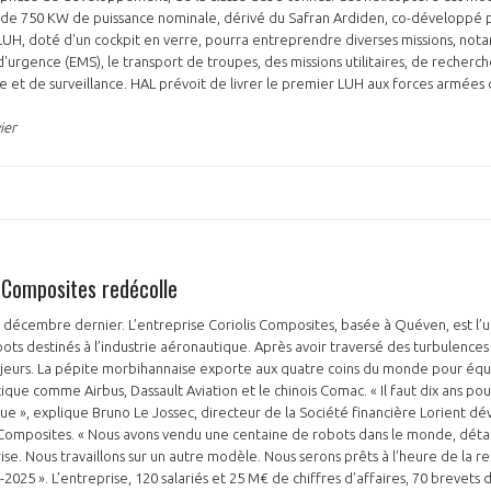
de 750 KW de puissance nominale, dérivé du Safran Ardiden, co-développé p
LUH, doté d'un cockpit en verre, pourra entreprendre diverses missions, not
'urgence (EMS), le transport de troupes, des missions utilitaires, de recherc
 et de surveillance. HAL prévoit de livrer le premier LUH aux forces armées d
ier
s Composites redécolle
en décembre dernier. L’entreprise Coriolis Composites, basée à Quéven, est l
ots destinés à l’industrie aéronautique. Après avoir traversé des turbulences
ajeurs. La pépite morbihannaise exporte aux quatre coins du monde pour équ
que comme Airbus, Dassault Aviation et le chinois Comac. « Il faut dix ans pou
ue », explique Bruno Le Jossec, directeur de la Société financière Lorient 
 Composites. « Nous avons vendu une centaine de robots dans le monde, détai
ise. Nous travaillons sur un autre modèle. Nous serons prêts à l’heure de la r
2025 ». L’entreprise, 120 salariés et 25 M€ de chiffres d’affaires, 70 brevets 