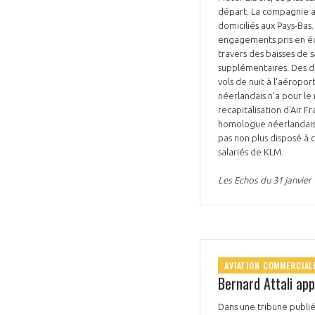
départ. La compagnie a
CONNEXION
domiciliés aux Pays-Bas.
engagements pris en éch
travers des baisses de s
supplémentaires. Des députés de la coalition gouvernementale réclament aussi une taxe sur le kérosène, une réduction des
vols de nuit à l'aéropo
néerlandais n’a pour le
recapitalisation d'Air 
homologue néerlandaise
pas non plus disposé à 
salariés de KLM.
Les Echos du 31 janvier
AVIATION COMMERCIAL
Bernard Attali app
Dans une tribune publié