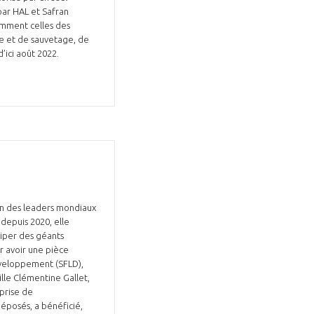
ar HAL et Safran
amment celles des
he et de sauvetage, de
’ici août 2022.
’un des leaders mondiaux
 depuis 2020, elle
iper des géants
r avoir une pièce
développement (SFLD),
lle Clémentine Gallet,
eprise de
déposés, a bénéficié,