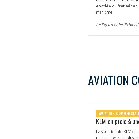
envolée du fret aérien,
maritime.
Le Figaro et les Echos d
VOUS ÊTES
ADHÉRENTS
AVIATION 
Développez votre activité à l’étra
pérennité de votre entreprise à
AVIATION COMMERCIAL
KLM en proie à un
La situation de KLM est
Pieter Elbers, au plus t