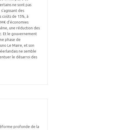
rtains ne sont pas
 s’agissant des
s coûts de 15%, à
400 M€ d'économies
tc. Et le gouvernement
ine phase de
runo Le Maire, et son
GIFAS. Rencontres, salons,
néerlandais ne semble
entuer le désarroi des
rogrammes ...
ÉSION
e réforme profonde de la