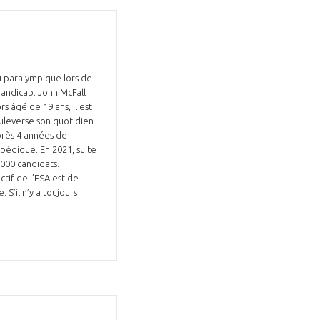
u paralympique lors de
handicap. John McFall
Fermer
s âgé de 19 ans, il est
la
ÉRENT ?
ouleverse son quotidien
modale
Fermer
près 4 années de
membre
la
EL DE LA FILIÈRE ?
pédique. En 2021, suite
modale
000 candidats.
membre
ctif de l’ESA est de
ce et développez votre
Apportez votre savoir-faire à la
S’il n’y a toujours
 intégré et cohérent
défense de vos