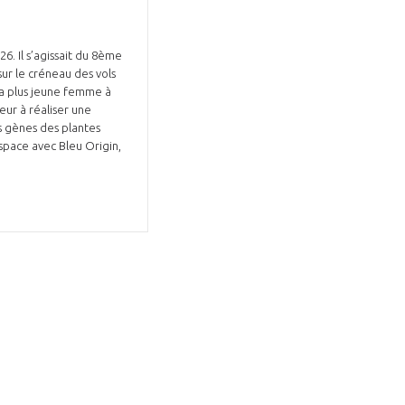
. Il s’agissait du 8ème
sur le créneau des vols
la plus jeune femme à
eur à réaliser une
s gènes des plantes
espace avec Bleu Origin,
GIFAS. Rencontres, salons,
rogrammes ...
ÉSION