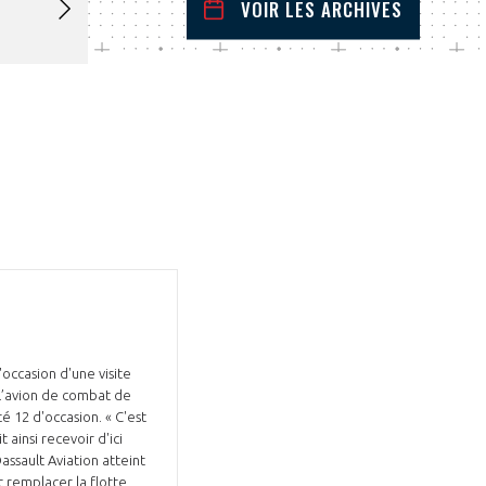
VOIR LES ARCHIVES
août
2024
 Précédent
Mois Suivant
L
M
M
J
V
S
D
1
2
3
4
5
6
7
8
9
10
11
12
13
14
15
16
17
18
19
20
21
22
23
24
25
26
27
28
29
30
31
'occasion d'une visite
 l’avion de combat de
é 12 d'occasion. « C'est
ainsi recevoir d'ici
ssault Aviation atteint
t remplacer la flotte