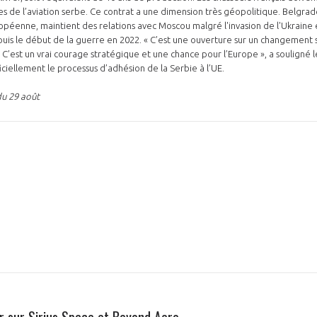
ses de l’aviation serbe. Ce contrat a une dimension très géopolitique. Belgra
ropéenne, maintient des relations avec Moscou malgré l'invasion de l'Ukraine
epuis le début de la guerre en 2022. « C’est une ouverture sur un changement
C’est un vrai courage stratégique et une chance pour l’Europe », a souligné
iciellement le processus d’adhésion de la Serbie à l’UE.
du 29 août
r sur Sirius Space et Beyond Aero