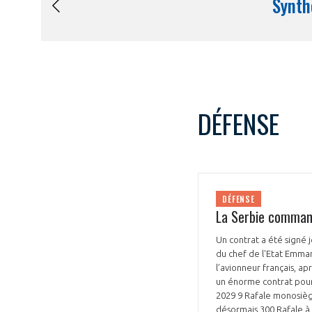
DÉFENSE
DÉFENSE
La Serbie comman
Un contrat a été signé j
du chef de l'Etat Emman
l’avionneur français, ap
un énorme contrat pour 
2029 9 Rafale monosièg
désormais 300 Rafale à l