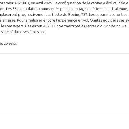
premier A321XLR, en avril 2025. La configuration de la cabine a été validée et
n. Les 36 exemplaires commandés par la compagnie aérienne australienne, 
placeront progressivement sa flotte de Boeing 737. Les appareils seront co
e affaires. Pour améliorer encore l’expérience en vol, Qantas équipera ses avi
s les passagers. Ces Airbus A321XLR permettront à Qantas d’ouvrir de nouvelle
ssi de réduire ses émissions.
 du 29 août
N