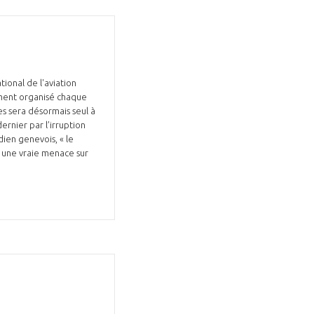
ional de l'aviation
ement organisé chaque
es sera désormais seul à
ernier par l’irruption
dien genevois, « le
r une vraie menace sur