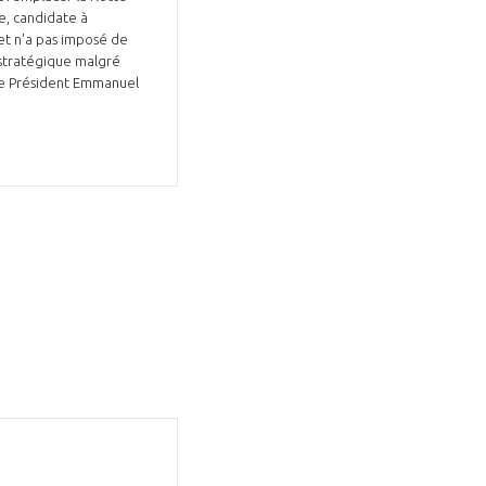
de, candidate à
 et n'a pas imposé de
 stratégique malgré
 le Président Emmanuel