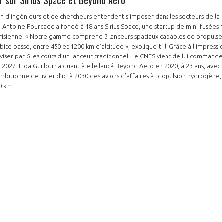
 d’ingénieurs et de chercheurs entendent s’imposer dans les secteurs de la t
, Antoine Fourcade a fondé à 18 ans Sirius Space, une startup de mini-fusées r
isienne. « Notre gamme comprend 3 lanceurs spatiaux capables de propulse
rbite basse, entre 450 et 1200 km d’altitude », explique-t-il. Grâce à l’impress
diviser par 6 les coûts d’un lanceur traditionnel. Le CNES vient de lui commande
2027. Eloa Guillotin a quant à elle lancé Beyond Aero en 2020, à 23 ans, avec 
mbitionne de livrer d’ici à 2030 des avions d’affaires à propulsion hydrogène
0 km.