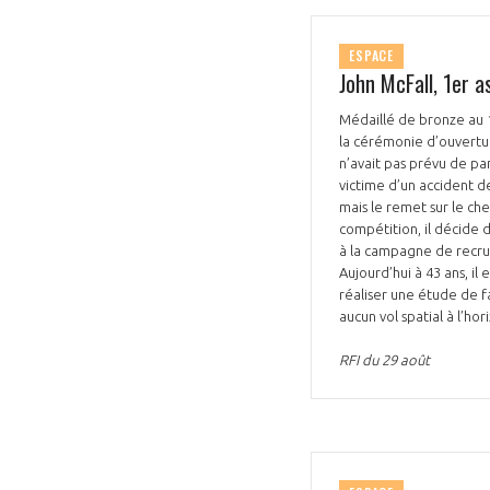
ESPACE
John McFall, 1er a
Médaillé de bronze au 
la cérémonie d’ouvertur
n’avait pas prévu de par
VOUS ÊTES
victime d’un accident d
mais le remet sur le ch
ADHÉRENTS
compétition, il décide 
à la campagne de recrut
Aujourd’hui à 43 ans, il
Développez votre activité à l’étra
réaliser une étude de f
pérennité de votre entreprise à
aucun vol spatial à l’hor
RFI du 29 août