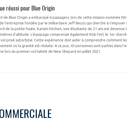
ue réussi pour Blue Origin
d de Blue Origin a embarqué 6 passagers, lors de cette mission nommée NS-26
de l’entreprise fondée par le milliardaire Jeff Bezos qui cherche à s’imposer 
NON
OUI
ord de la petite fusée, Karsen Kitchen, une étudiante de 21 ans est devenue 
ilomètres d’altitude. L’équipage comprenait également Rob Ferl, le 1er cherch
 vol privé suborbital. Cette expérience doit aider à comprendre comment le
nement où la gravité est réduite. A ce jour, 43 personnes sont parties dans l’
Découvrez les avantages d'adhérer au 
e lors du premier vol habité de New Shepard en juillet 2021.
données sectorielles, p
DEMANDE D’ADH
COMMERCIALE