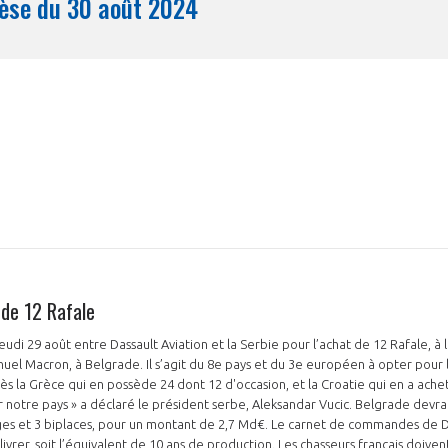
Synthèse du 30 août 2024
Mois
de 12 Rafale
eudi 29 août entre Dassault Aviation et la Serbie pour l’achat de 12 Rafale, à l
uel Macron, à Belgrade. Il s’agit du 8e pays et du 3e européen à opter pour
rès la Grèce qui en possède 24 dont 12 d'occasion, et la Croatie qui en a achet
notre pays » a déclaré le président serbe, Aleksandar Vucic. Belgrade devrait 
es et 3 biplaces, pour un montant de 2,7 Md€. Le carnet de commandes de Da
ivrer, soit l’équivalent de 10 ans de production. Les chasseurs français doiven