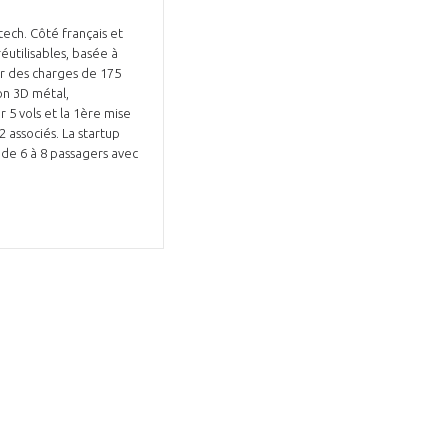
ech. Côté français et
éutilisables, basée à
r des charges de 175
ion 3D métal,
r 5 vols et la 1ère mise
2 associés. La startup
, de 6 à 8 passagers avec