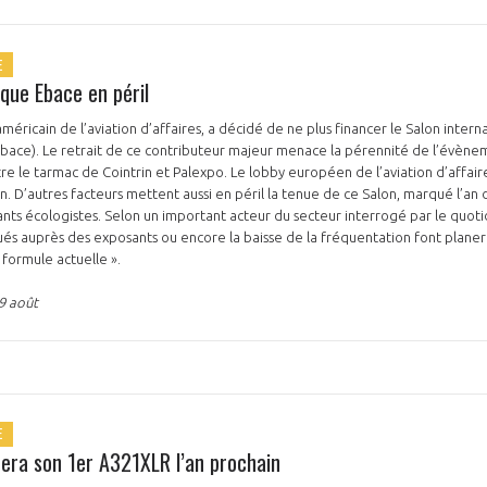
E
que Ebace en péril
icain de l’aviation d’affaires, a décidé de ne plus financer le Salon internat
Ebace). Le retrait de ce contributeur majeur menace la pérennité de l’évèn
re le tarmac de Cointrin et Palexpo. Le lobby européen de l’aviation d’affair
n. D’autres facteurs mettent aussi en péril la tenue de ce Salon, marqué l’an d
ants écologistes. Selon un important acteur du secteur interrogé par le quoti
qués auprès des exposants ou encore la baisse de la fréquentation font plane
 formule actuelle ».
9 août
E
era son 1er A321XLR l’an prochain