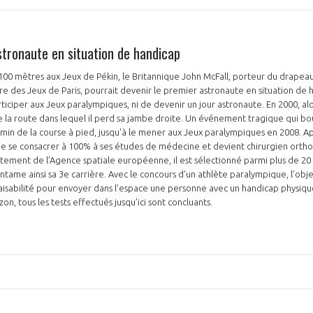
stronaute en situation de handicap
100 mètres aux Jeux de Pékin, le Britannique John McFall, porteur du drapea
e des Jeux de Paris, pourrait devenir le premier astronaute en situation de 
ticiper aux Jeux paralympiques, ni de devenir un jour astronaute. En 2000, alor
PAS ENCORE ADH
e la route dans lequel il perd sa jambe droite. Un événement tragique qui b
emin de la course à pied, jusqu'à le mener aux Jeux paralympiques en 2008. A
VOUS ÊTES UN PROFESSIONN
de se consacrer à 100% à ses études de médecine et devient chirurgien ortho
ement de l’Agence spatiale européenne, il est sélectionné parmi plus de 20 
 entame ainsi sa 3e carrière. Avec le concours d’un athlète paralympique, l’obje
nger et assurez la
Rejoignez une filière d’excellen
aisabilité pour envoyer dans l’espace une personne avec un handicap physique. 
 l’international
réseau au sein d’un écosystème
izon, tous les tests effectués jusqu’ici sont concluants.
DEMANDE D’ADHÉSION
Avez-vous un statut de droit français ?