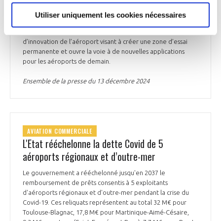
aéroportuaire, en partenariat avec Azur Drones. L’objectif
était d'intégrer les opérations de vol de routine de drones
Utiliser uniquement les cookies nécessaires
automatiques dans les opérations quotidiennes de
l'aéroport. Cette initiative s’inscrit dans la stratégie
d’innovation de l’aéroport visant à créer une zone d’essai
permanente et ouvre la voie à de nouvelles applications
pour les aéroports de demain.
Ensemble de la presse du 13 décembre 2024
AVIATION COMMERCIALE
L'Etat rééchelonne la dette Covid de 5
aéroports régionaux et d’outre-mer
Le gouvernement a rééchelonné jusqu'en 2037 le
remboursement de prêts consentis à 5 exploitants
d'aéroports régionaux et d'outre-mer pendant la crise du
Covid-19. Ces reliquats représentent au total 32 M€ pour
Toulouse-Blagnac, 17,8 M€ pour Martinique-Aimé-Césaire,