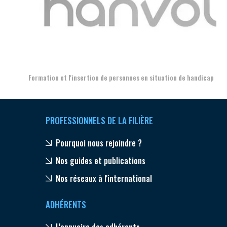
Aer
Formation et l'insertion de personnes en situation de handicap
PROFESSIONNELS DE LA FILIÈRE
Pourquoi nous rejoindre ?
Nos guides et publications
Nos réseaux à l'international
ADHÉRENTS
L'annuaire des adhérents