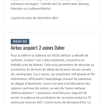
programmes ...
COMMISSIONS ET COMITÉS
acheteurs étrangers : l’armée de l’air américaine, Boeing,
POURQUOI DEVENIR MEMBRE ?
L'OBSERVATOIRE
LE MÉDIATEUR DE LA FILIÈRE AÉRONAUTIQUE ET SPATIALE
Emirates ou Lockheed Martin.
DEMANDE D’ADHÉSION
Capital du mois de décembre 2024
MÉDIATION ET CHARTE D’ENGAGEMENT SUR LES RELATIONS ENTRE
CLIENTS ET FOURNISSEURS
CHIFFRES CLÉS
LA MÉDIATION AU-DELÀ DE LA FILIÈRE AÉRONAUTIQUE ET SPATIALE
INDUSTRIE
LES ENJEUX
Airbus acquiert 2 usines Daher
PRENDRE CONTACT AVEC LE MÉDIATEUR DE LA FILIÈRE
Pour accélérer la cadence sur l'A320, Airbus* a décidé de
COMPÉTITIVITÉ
LES PUBLICATIONS
racheter à Daher* ses 2 sites industriels, Carquefou et
Malville près de Nantes. Cela va lui permettre de sécuriser sa
production et de tenir les délais de livraison de ses carnets
EMPLOI & FORMATION
DOCUMENTS & BROCHURES
de commandes. Ces 2 usines, qui emploient 160 salariés et 90
intérimaires, effectuent l'assemblage manuel de panneaux
en alliage d'aluminium. Ceux-ci servent à la fabrication des
ENVIRONNEMENT
RAPPORTS D'ACTIVITÉS
caissons centraux de voilure, au sein de l'usine nantaise
d'Airbus Atlantic*. L'avionneur s'est fixé pour objectif de
INNOVATION
porter la cadence de production de ces monocouloirs à 75
avions par mois en 2027 contre moins de 60 aujourd'hui. La