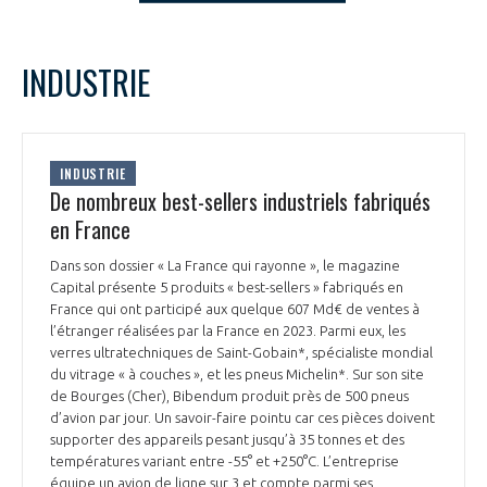
LE GIFAS
NON
OUI
t
Rejoignez une filière d’excellence et développez
decembre
2024
Mois Précédent
Mois 
INDUSTRIE
 à
votre réseau au sein d’un écosystème intégré et
L
M
M
J
V
S
D
PRÉSENTATION
cohérent
1
2
3
4
5
6
7
8
NOTRE VISION
INDUSTRIE
ORGANISATION
9
10
11
12
13
14
15
De nombreux best-sellers industriels fabriqués
16
17
18
19
20
21
22
en France
NOS MISSIONS
LE CONSEIL DU GIFAS
23
24
25
26
27
28
29
FONCTIONNEMENT
Dans son dossier « La France qui rayonne », le magazine
30
31
Capital présente 5 produits « best-sellers » fabriqués en
NOTRE HISTOIRE
L’ÉQUIPE DU GIFAS
France qui ont participé aux quelque 607 Md€ de ventes à
GEADS
ACCOMPAGNEMENT DE NOS ADHÉRENTS
l’étranger réalisées par la France en 2023. Parmi eux, les
verres ultratechniques de Saint-Gobain*, spécialiste mondial
NOS RÉSEAUX À L'INTERNATIONAL
du vitrage « à couches », et les pneus Michelin*. Sur son site
COMITÉ AERO PME
LES PROGRAMMES DU GIFAS
LA MÉDIATION
de Bourges (Cher), Bibendum produit près de 500 pneus
d’avion par jour. Un savoir-faire pointu car ces pièces doivent
Découvrez les avantages d'adhérer au GIFAS.
STARTAIR
supporter des appareils pesant jusqu’à 35 tonnes et des
UN ÉCOSYSTÈME INTÉGRÉ ET COHÉRENT
LA MÉDIATION DANS LA FILIÈRE AÉRONAUTIQUE ET SPATIALE
Rencontres, salons, données sectorielles,
températures variant entre -55° et +250°C. L’entreprise
LE SALON DU BOURGET
équipe un avion de ligne sur 3 et compte parmi ses