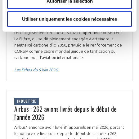
Autoriser la sélection
en charge du Climat, de l'Industrie et du Commerce.
L’industrie aérienne européenne demande à Bruxelles de ne
pas étendre le système d'échange de quotas d'émission (ou
Utiliser uniquement les cookies nécessaires
ETS, pour Emissions Trading System) aux vols internationaux
au départ d'Europe. Elle met en garde quant au risque qu’un
tel élargissement fera peser sur la compétitivité du secteur.
La filière, qui se dit pleinement engagée à atteindre la
neutralité carbone d’ici 2050, privilégie le renforcement de
CORSIA comme cadre mondial unique de tarification du
carbone pour l’aviation internationale.
Les Echos du 5 juin 2026
INDUSTRIE
Airbus : 262 avions livrés depuis le début de
l'année 2026
Airbus* annonce avoir livré 81 appareils en mai 2026, portant
le nombre de livraisons depuis le début de l'année à 262