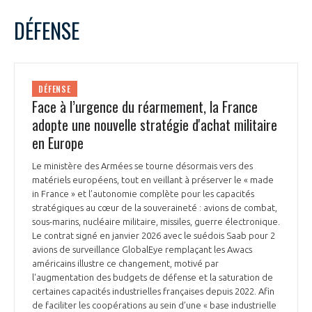
LE GIFAS
NON
OUI
juin
2026
Mois Précédent
Mois 
t
DÉFENSE
Rejoignez une filière d’excellence et développez
L
M
M
J
V
S
D
 à
votre réseau au sein d’un écosystème intégré et
1
2
3
4
5
6
7
PRÉSENTATION
cohérent
8
9
10
11
12
13
14
DÉFENSE
15
16
17
18
19
20
21
Face à l’urgence du réarmement, la France
NOTRE VISION
ORGANISATION
22
23
24
25
26
27
28
adopte une nouvelle stratégie d'achat militaire
29
30
en Europe
NOS MISSIONS
LE CONSEIL DU GIFAS
FONCTIONNEMENT
Le ministère des Armées se tourne désormais vers des
matériels européens, tout en veillant à préserver le « made
NOTRE HISTOIRE
L’ÉQUIPE DU GIFAS
in France » et l’autonomie complète pour les capacités
GEADS
ACCOMPAGNEMENT DE NOS ADHÉRENTS
stratégiques au cœur de la souveraineté : avions de combat,
sous-marins, nucléaire militaire, missiles, guerre électronique.
NOS RÉSEAUX À L'INTERNATIONAL
Le contrat signé en janvier 2026 avec le suédois Saab pour 2
COMITÉ AERO PME
LES PROGRAMMES DU GIFAS
avions de surveillance GlobalEye remplaçant les Awacs
LA MÉDIATION
américains illustre ce changement, motivé par
Découvrez les avantages d'adhérer au GIFAS.
l'augmentation des budgets de défense et la saturation de
STARTAIR
UN ÉCOSYSTÈME INTÉGRÉ ET COHÉRENT
certaines capacités industrielles françaises depuis 2022. Afin
LA MÉDIATION DANS LA FILIÈRE AÉRONAUTIQUE ET SPATIALE
Rencontres, salons, données sectorielles,
LE SALON DU BOURGET
de faciliter les coopérations au sein d’une « base industrielle