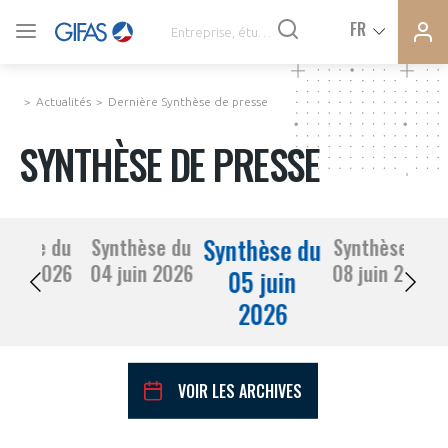
Ferme
Ferme
FR
VOUS ÊTES ADHÉRENTS
la
la
modal
modal
memb
memb
Actualités
Dernière Synthèse de presse
ACTUALITÉS
SYNTHÈSE DE PRESSE
À LA UNE
Synthèse du
thèse du
Synthèse du
Synthèse du
DEMANDE D’ADHÉSION
03 juin 2026
04 juin 2026
08 juin 2026
SYNTHÈSE DE PRESSE
05 juin
2026
CONNEXION
AGENDA
Avez-vous un statut de droit français ?
VOIR LES ARCHIVES
PAS ENCORE ADHÉRENT ?
COMMUNIQUÉS DE PRESSE
VOUS ÊTES UN PROFESSIONNEL DE LA FILIÈRE ?