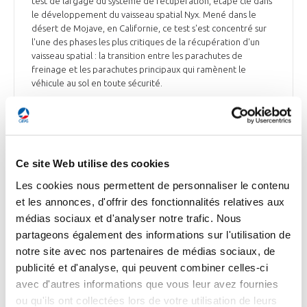
test de largage du système de récupération, étape clé dans
le développement du vaisseau spatial Nyx. Mené dans le
désert de Mojave, en Californie, ce test s'est concentré sur
l'une des phases les plus critiques de la récupération d'un
vaisseau spatial : la transition entre les parachutes de
freinage et les parachutes principaux qui ramènent le
véhicule au sol en toute sécurité.
Sud-Ouest du 5 juin 2026
Ce site Web utilise des cookies
ESPACE
Les cookies nous permettent de personnaliser le contenu
SpaceX remporte un contrat de 4,16 Md$ pour
et les annonces, d'offrir des fonctionnalités relatives aux
fournir des satellites de suivi d’aéronefs
médias sociaux et d'analyser notre trafic. Nous
partageons également des informations sur l'utilisation de
Le 29 mai 2026, l’US Space Force a octroyé un contrat de
notre site avec nos partenaires de médias sociaux, de
4,16 milliards de dollars à SpaceX pour disposer d’une
constellation de satellites de suivi d’aéronefs de tu (avions,
publicité et d'analyse, qui peuvent combiner celles-ci
missiles, drones). Le nom du programme est AMTI, pour Air
avec d'autres informations que vous leur avez fournies
Moving Target Indicator. Le nombre de satellites n’est pas
ou qu'ils ont collectées lors de votre utilisation de leurs
précisé.