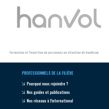
Aer
Formation et l'insertion de personnes en situation de handicap
PROFESSIONNELS DE LA FILIÈRE
Pourquoi nous rejoindre ?
Nos guides et publications
Nos réseaux à l'international