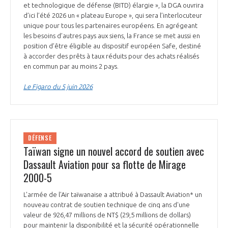
programmes ...
COMMISSIONS ET COMITÉS
et technologique de défense (BITD) élargie », la DGA ouvrira
POURQUOI DEVENIR MEMBRE ?
L'OBSERVATOIRE
d’ici l’été 2026 un « plateau Europe », qui sera l’interlocuteur
LE MÉDIATEUR DE LA FILIÈRE AÉRONAUTIQUE ET SPATIALE
unique pour tous les partenaires européens. En agrégeant
DEMANDE D’ADHÉSION
les besoins d’autres pays aux siens, la France se met aussi en
MÉDIATION ET CHARTE D’ENGAGEMENT SUR LES RELATIONS ENTRE
position d’être éligible au dispositif européen Safe, destiné
CLIENTS ET FOURNISSEURS
à accorder des prêts à taux réduits pour des achats réalisés
CHIFFRES CLÉS
en commun par au moins 2 pays.
LA MÉDIATION AU-DELÀ DE LA FILIÈRE AÉRONAUTIQUE ET SPATIALE
Le Figaro du 5 juin 2026
LES ENJEUX
PRENDRE CONTACT AVEC LE MÉDIATEUR DE LA FILIÈRE
COMPÉTITIVITÉ
LES PUBLICATIONS
DÉFENSE
Taïwan signe un nouvel accord de soutien avec
EMPLOI & FORMATION
DOCUMENTS & BROCHURES
Dassault Aviation pour sa flotte de Mirage
2000-5
ENVIRONNEMENT
RAPPORTS D'ACTIVITÉS
L'armée de l'Air taïwanaise a attribué à Dassault Aviation* un
nouveau contrat de soutien technique de cinq ans d'une
INNOVATION
valeur de 926,47 millions de NT$ (29,5 millions de dollars)
pour maintenir la disponibilité et la sécurité opérationnelle