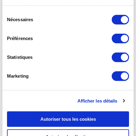
services. Vous consentez à nos cookies si vous
continuez à utiliser notre site Web.
La Tribune du 5 juin 2026
Sélection
Nécessaires
du
consentement
Préférences
INDUSTRIE
Statistiques
INDUSTRIE
Marketing
Marché carbone européen : l’aviation demande
à Bruxelles de préserver le statut quo
Afficher les détails
A l'approche de la révision du marché carbone européen,
l'alliance Destination 2050, qui représente l'ensemble de la
chaîne de valeur de l'aviation européenne - principaux
Autoriser tous les cookies
transporteurs, aéroports, équipementiers aéronautiques - a
adressé un courrier à la présidente de la Commission
européenne, Ursula von der Leyen, ainsi qu'aux commissaires