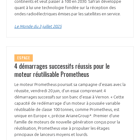
programmes ...
continents et veut passer à 100 en 2030. Safran développe
COMMISSIONS ET COMITÉS
POURQUOI DEVENIR MEMBRE ?
quant à lui une technologie fondée sur la réception des
L'OBSERVATOIRE
LE MÉDIATEUR DE LA FILIÈRE AÉRONAUTIQUE ET SPATIALE
ondes radioélectriques émises par les satellites en service.
DEMANDE D’ADHÉSION
Le Monde du 3 juillet 2025
MÉDIATION ET CHARTE D’ENGAGEMENT SUR LES RELATIONS ENTRE
CLIENTS ET FOURNISSEURS
CHIFFRES CLÉS
LA MÉDIATION AU-DELÀ DE LA FILIÈRE AÉRONAUTIQUE ET SPATIALE
ESPACE
LES ENJEUX
4 démarrages successifs réussis pour le
PRENDRE CONTACT AVEC LE MÉDIATEUR DE LA FILIÈRE
moteur réutilisable Prometheus
COMPÉTITIVITÉ
LES PUBLICATIONS
Le moteur Prometheus poursuit sa campagne d’essais avec la
réussite, vendredi 20 juin, d’un essai comprenant 4
EMPLOI & FORMATION
démarrages successifs sur son banc d’essai à Vernon. « Cette
DOCUMENTS & BROCHURES
capacité de redémarrage d’un moteur à poussée variable
réutilisable de classe 100 tonnes, comme Prometheus, est
ENVIRONNEMENT
RAPPORTS D'ACTIVITÉS
unique en Europe », précise ArianeGroup*. Premier d’une
famille de moteurs de nouvelle génération conçus pour la
réutilisation, Prometheus vise à propulser les étages
INNOVATION
principaux de lanceurs moyens et lourds.