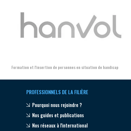
Aer
Formation et l'insertion de personnes en situation de handicap
PROFESSIONNELS DE LA FILIÈRE
Pourquoi nous rejoindre ?
Nos guides et publications
Nos réseaux à l'international