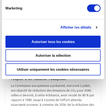
période 1976-2005) et par 10 à horizon 2100 », indique le
rapport. « Nous sommes inquiets, la dynamique actuelle ne
Marketing
permet pas d'atteindre les objectifs européens de
décarbonation pour 2030 et 2050 », alerte Jean-François
Soussana, président du HCC.
Afficher les détails
Ensemble de la presse du 3 juillet 2025
Autoriser tous les cookies
ENVIRONNEMENT
Autoriser la sélection
La Commission européenne introduit des
flexibilités dans son objectif de réduction de
Utiliser uniquement les cookies nécessaires
90 % des émissions de CO₂ en 2040, dans
l’espoir d’en faciliter l’adoption
La Commission européenne a présenté, mercredi 2 juillet,
son objectif de réduction des émissions de CO₂ pour 2040 :
celles-ci devront, à cette échéance, avoir reculé de 90 % par
rapport à 1990. Jusqu’à 3 points de l’effort attendu
pourraient provenir, à compter de 2036, de la réduction des