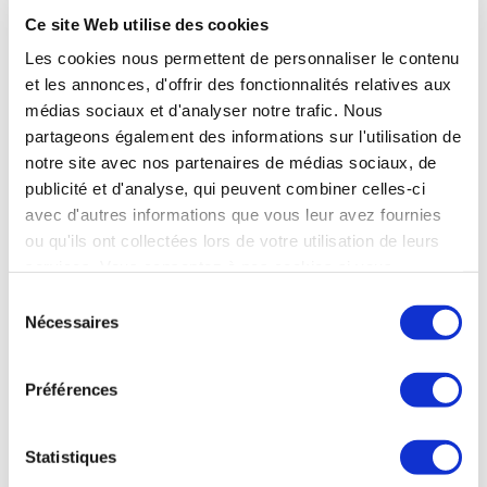
Ce site Web utilise des cookies
Les cookies nous permettent de personnaliser le contenu
ENVIRONNEMENT
et les annonces, d'offrir des fonctionnalités relatives aux
médias sociaux et d'analyser notre trafic. Nous
partageons également des informations sur l'utilisation de
notre site avec nos partenaires de médias sociaux, de
ENVIRONNEMENT
publicité et d'analyse, qui peuvent combiner celles-ci
Le Haut Conseil pour le Climat appelle à un «
avec d'autres informations que vous leur avez fournies
sursaut »
ou qu'ils ont collectées lors de votre utilisation de leurs
services. Vous consentez à nos cookies si vous
Le Haut Conseil pour le Climat (HCC), organisme
continuez à utiliser notre site Web.
indépendant créé en 2018 pour évaluer l'action climatique
Sélection
de la France, regrette dans son rapport annuel 2025 les
Nécessaires
du
insuffisances des politiques publiques. « Nous appelons à un
consentement
sursaut collectif », indique le HCC. Rappelant que l'année
2024 a été la plus chaude jamais enregistrée dans le monde
Préférences
(avec + 1,52 °C par rapport à l'ère préindustrielle), le HCC
souligne l'enjeu pour la France d'éviter un réchauffement de
+ 4 °C à horizon 2100. « Le nombre de jours de vagues de
Statistiques
chaleur serait multiplié par 3 en 2030 (par rapport à la