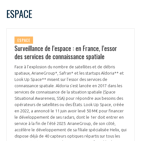
LE GIFAS
NON
OUI
juillet
2025
Mois Précédent
Mois 
t
ESPACE
Rejoignez une filière d’excellence et développez
L
M
M
J
V
S
D
 à
votre réseau au sein d’un écosystème intégré et
1
2
3
4
5
6
PRÉSENTATION
cohérent
7
8
9
10
11
12
13
ESPACE
14
15
16
17
18
19
20
Surveillance de l’espace : en France, l’essor
NOTRE VISION
ORGANISATION
21
22
23
24
25
26
27
des services de connaissance spatiale
28
29
30
31
NOS MISSIONS
Face à l’explosion du nombre de satellites et de débris
LE CONSEIL DU GIFAS
FONCTIONNEMENT
spatiaux, ArianeGroup*, Safran* et les startups Aldoria** et
Look Up Space** misent sur l’essor des services de
NOTRE HISTOIRE
connaissance spatiale. Aldoria s’est lancée en 2017 dans les
L’ÉQUIPE DU GIFAS
GEADS
services de connaissance de la situation spatiale (Space
ACCOMPAGNEMENT DE NOS ADHÉRENTS
Situational Awareness, SSA) pour répondre aux besoins des
opérateurs de satellites ou des États. Look Up Space, créée
NOS RÉSEAUX À L'INTERNATIONAL
COMITÉ AERO PME
en 2022, a annoncé le 11 juin avoir levé 50 M€ pour financer
LES PROGRAMMES DU GIFAS
LA MÉDIATION
le développement de ses radars, dont le 1er doit entrer en
service à la fin de l’été 2025. ArianeGroup, de son côté,
Découvrez les avantages d'adhérer au GIFAS.
STARTAIR
UN ÉCOSYSTÈME INTÉGRÉ ET COHÉRENT
accélère le développement de sa filiale spécialisée Helix, qui
LA MÉDIATION DANS LA FILIÈRE AÉRONAUTIQUE ET SPATIALE
Rencontres, salons, données sectorielles,
LE SALON DU BOURGET
dispose déjà de 40 capteurs optiques répartis sur tous les