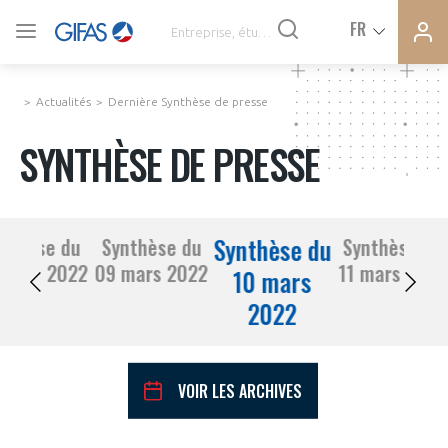
Ferme
Ferme
FR
VOUS ÊTES ADHÉRENTS
la
la
modal
modal
memb
memb
Actualités
Dernière Synthèse de presse
ACTUALITÉS
SYNTHÈSE DE PRESSE
À LA UNE
Synthèse du
nthèse du
Synthèse du
Synthèse du
DEMANDE D’ADHÉSION
08 mars 2022
09 mars 2022
11 mars 2022
SYNTHÈSE DE PRESSE
10 mars
2022
CONNEXION
AGENDA
Avez-vous un statut de droit français ?
VOIR LES ARCHIVES
PAS ENCORE ADHÉRENT ?
COMMUNIQUÉS DE PRESSE
VOUS ÊTES UN PROFESSIONNEL DE LA FILIÈRE ?