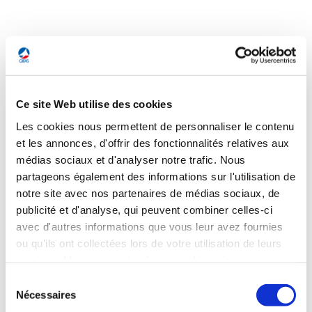
INTERNATIONAL
Ce site Web utilise des cookies
INTERNATIONAL
UE : les Etats-Membres se réunissent à
Les cookies nous permettent de personnaliser le contenu
Versailles
et les annonces, d'offrir des fonctionnalités relatives aux
médias sociaux et d'analyser notre trafic. Nous
Deux semaines après le début de la guerre en Ukraine, les
partageons également des informations sur l'utilisation de
chefs d'Etat et de gouvernement des 27 pays membres de
notre site avec nos partenaires de médias sociaux, de
l'Union européenne se réunissent pour deux jours dans le
publicité et d'analyse, qui peuvent combiner celles-ci
cadre d'un sommet informel à Versailles. L'objectif est de
tracer les principaux contours du plan de résilience destiné à
avec d'autres informations que vous leur avez fournies
réduire la dépendance de l’UE à l'égard de la Russie et
ou qu'ils ont collectées lors de votre utilisation de leurs
accélérer la décarbonation de l'économie. Les enjeux du
services. Vous consentez à nos cookies si vous
renforcement de la Défense européenne devraient aussi
continuez à utiliser notre site Web.
être abordés. La Banque centrale européenne tient par
Sélection
ailleurs ce jeudi sa première réunion de politique monétaire
Nécessaires
du
depuis le début du conflit ukrainien.