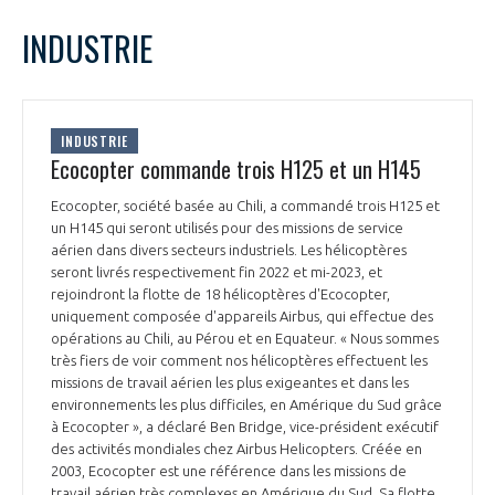
LE GIFAS
NON
OUI
mars
2022
Mois Précédent
Mois 
t
INDUSTRIE
Rejoignez une filière d’excellence et développez
L
M
M
J
V
S
D
 à
votre réseau au sein d’un écosystème intégré et
1
2
3
4
5
6
PRÉSENTATION
cohérent
7
8
9
10
11
12
13
INDUSTRIE
14
15
16
17
18
19
20
Ecocopter commande trois H125 et un H145
NOTRE VISION
ORGANISATION
21
22
23
24
25
26
27
Ecocopter, société basée au Chili, a commandé trois H125 et
28
29
30
31
un H145 qui seront utilisés pour des missions de service
NOS MISSIONS
LE CONSEIL DU GIFAS
aérien dans divers secteurs industriels. Les hélicoptères
FONCTIONNEMENT
seront livrés respectivement fin 2022 et mi-2023, et
rejoindront la flotte de 18 hélicoptères d'Ecocopter,
NOTRE HISTOIRE
L’ÉQUIPE DU GIFAS
uniquement composée d'appareils Airbus, qui effectue des
GEADS
ACCOMPAGNEMENT DE NOS ADHÉRENTS
opérations au Chili, au Pérou et en Equateur. « Nous sommes
très fiers de voir comment nos hélicoptères effectuent les
NOS RÉSEAUX À L'INTERNATIONAL
COMITÉ AERO PME
missions de travail aérien les plus exigeantes et dans les
LES PROGRAMMES DU GIFAS
LA MÉDIATION
environnements les plus difficiles, en Amérique du Sud grâce
à Ecocopter », a déclaré Ben Bridge, vice-président exécutif
Découvrez les avantages d'adhérer au GIFAS.
STARTAIR
des activités mondiales chez Airbus Helicopters. Créée en
UN ÉCOSYSTÈME INTÉGRÉ ET COHÉRENT
LA MÉDIATION DANS LA FILIÈRE AÉRONAUTIQUE ET SPATIALE
Rencontres, salons, données sectorielles,
2003, Ecocopter est une référence dans les missions de
LE SALON DU BOURGET
travail aérien très complexes en Amérique du Sud. Sa flotte