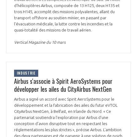
programmes ...
COMMISSIONS ET COMITÉS
d'hélicoptères Airbus, composée de 13 H125, deux H135 et
POURQUOI DEVENIR MEMBRE ?
L'OBSERVATOIRE
LE MÉDIATEUR DE LA FILIÈRE AÉRONAUTIQUE ET SPATIALE
trois H145, accomplit des missions polyvalentes, allant du
DEMANDE D’ADHÉSION
transport offshore au soutien minier, en passant par
l'évacuation médicale, la lutte contre les incendies et la
MÉDIATION ET CHARTE D’ENGAGEMENT SUR LES RELATIONS ENTRE
quasi-totalité des missions de travail aérien.
CLIENTS ET FOURNISSEURS
CHIFFRES CLÉS
Vertical Magazine du 10 mars
LA MÉDIATION AU-DELÀ DE LA FILIÈRE AÉRONAUTIQUE ET SPATIALE
LES ENJEUX
PRENDRE CONTACT AVEC LE MÉDIATEUR DE LA FILIÈRE
INDUSTRIE
COMPÉTITIVITÉ
LES PUBLICATIONS
Airbus s'associe à Spirit AeroSystems pour
développer les ailes du CityAirbus NextGen
EMPLOI & FORMATION
DOCUMENTS & BROCHURES
Airbus a signé un accord avec Spirit AeroSystems pour le
développement et la fabrication des ailes du futur eVTOL
ENVIRONNEMENT
CityAirbus NextGen, à Belfast, en Irlande du Nord. « Ce
RAPPORTS D'ACTIVITÉS
partenariat soutiendra l'exploration par Airbus d'une
conception d'avion disruptive tout en respectant les
INNOVATION
réglementations les plus strictes », précise Airbus. L'ambition
des deux partenaires est de parvenir à une solution de poids