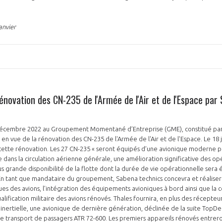
anvier
rénovation des CN-235 de l'Armée de l'Air et de l'Espace par
 décembre 2022 au Groupement Momentané d’Entreprise (GME), constitué par
 en vue de la rénovation des CN-235 de l'Armée de l'Air et de l'Espace. Le 18 
r cette rénovation. Les 27 CN-235 « seront équipés d’une avionique moderne
e dans la circulation aérienne générale, une amélioration significative des op
lus grande disponibilité de la flotte dont la durée de vie opérationnelle ser
 En tant que mandataire du groupement, Sabena technics concevra et réaliser
es des avions, l’intégration des équipements avioniques à bord ainsi que la c
alification militaire des avions rénovés. Thales fournira, en plus des récepte
inertielle, une avionique de dernière génération, déclinée de la suite TopDe
e transport de passagers ATR 72-600. Les premiers appareils rénovés entrero