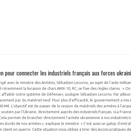
NON
OUI
Découvrez les avantages d'adhérer au 
données sectorielles, p
n pour connecter les industriels français aux forces ukrain
DEMANDE D’ADH
gé avec le ministre des Armées, Sébastien Lecornu, au sujet de l’aide militair
é récemment la livraison de chars AMX-10, RC, se fixe des règles claires : « O
 affaiblir notre système de Défense», souligne Sébastien Lecornu. Par ailleurs
lacement par du matériel neuf. Pour plus d’efficacité, le gouvernement a mis 
0 M€. L’objectif est de passer de la cession de matériels des armées à l’acqui
soutien par l’Ukraine, directement auprès des industriels français. «La France 
e. Cela permet de brancher directement l’armée ukrainienne à nos industriels t
s stocks de nos armées », explique le ministre. « C’est aussi un galop d'entr
un client en guerre. Cette situation nous oblige à tirer des leçons pratiques 