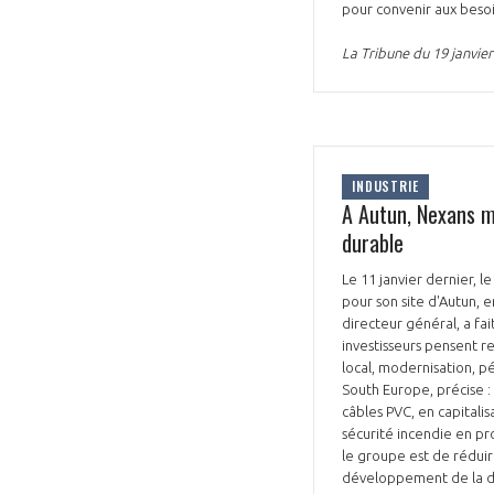
pour convenir aux besoin
La Tribune du 19 janvier
INDUSTRIE
A Autun, Nexans m
durable
Le 11 janvier dernier, 
pour son site d'Autun,
directeur général, a fai
investisseurs pensent r
local, modernisation, pé
South Europe, précise : 
câbles PVC, en capitalisa
sécurité incendie en pro
le groupe est de réduir
développement de la di