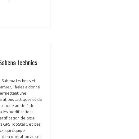
 Sabena technics
 Sabena technics et
janvier, Thales a donné
 permettant une
érations tactiques et de
a étendue au-delà de
a les modifications
ertification de type
urs GPS TopStarC et des
ck, qui équipe
nt en opération au sein