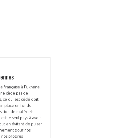
GIFAS. Rencontres, salons,
rogrammes ...
iennes
ÉSION
e française à l’Ukraine.
n ne cède pas de
, ce qui est cédé doit
en place un fonds
sition de matériels
est le seul pays à avoir
out en évitant de puiser
aînement pour nos
de nos propres