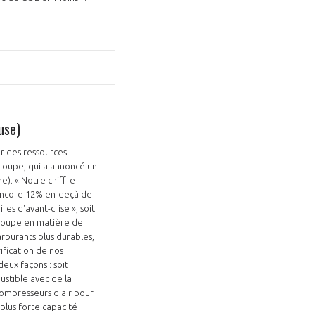
use)
r des ressources
groupe, qui a annoncé un
). « Notre chiffre
e encore 12% en-deçà de
res d'avant-crise », soit
groupe en matière de
rburants plus durables,
ification de nos
eux façons : soit
ustible avec de la
compresseurs d'air pour
plus forte capacité