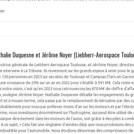
ier
thalie Duquesne et Jérôme Noyer (Liebherr-Aerospace Toulo
ectrice générale de Liebherr-Aerospace Toulouse, et Jérôme Noyer, directeu
 interview à La Tribune. Ils reviennent sur les grands enjeux à venir pour le 
130 personnes en 2023 sur ses sites de Toulouse et Campsas (Tarn-et-Garonne
 une croissance de 29% sur un an en 2022 pour s'établir à 591 M€. Cela rest
is notre vision, c'est qu'en 2023 nous retrouverons les 670 M€ de chiffre d'affai
vu, souligne Jérôme Noyer. Nathalie Duquesne détaille les engagements du 
rt et à moyen terme, cela passe par le remplacement du kérosène par des ca
robablement pour nous par prélever moins d'air sur les moteurs et par l'électr
erme, nous investissons énormément sur l'hydrogène, qui peut être utilisé de d
sique directement dans les moteurs de l'avion, soit grâce à des piles à comb
. A ce sujet, « Cela fait une vingtaine d'années déjà que nous produisons des 
ombustible pour l'automobile. Nous étudions désormais des compresseurs de 