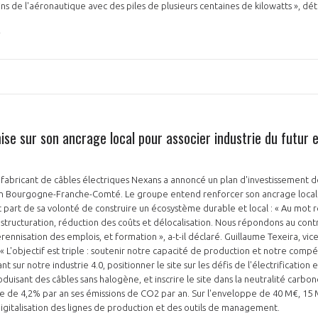
s de l'aéronautique avec des piles de plusieurs centaines de kilowatts », déta
ise sur son ancrage local pour associer industrie du futur
le fabricant de câbles électriques Nexans a annoncé un plan d'investissement 
 en Bourgogne-Franche-Comté. Le groupe entend renforcer son ancrage local.
t part de sa volonté de construire un écosystème durable et local : « Au mot r
estructuration, réduction des coûts et délocalisation. Nous répondons au contr
rennisation des emplois, et formation », a-t-il déclaré. Guillaume Texeira, vi
« L'objectif est triple : soutenir notre capacité de production et notre compét
nt sur notre industrie 4.0, positionner le site sur les défis de l'électrificatio
duisant des câbles sans halogène, et inscrire le site dans la neutralité carbon
e de 4,2% par an ses émissions de CO2 par an. Sur l'enveloppe de 40 M€, 15 
gitalisation des lignes de production et des outils de management.