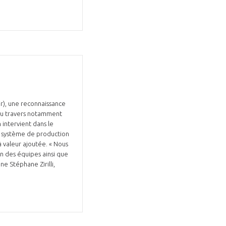
Fermer
la
ÉRENT ?
modale
Fermer
membre
la
EL DE LA FILIÈRE ?
air), une reconnaissance
modale
 au travers notamment
membre
intervient dans le
ce et développez votre
Apportez votre savoir-faire à la
du système de production
à valeur ajoutée. « Nous
 intégré et cohérent
défense de vos
on des équipes ainsi que
e Stéphane Zirilli,