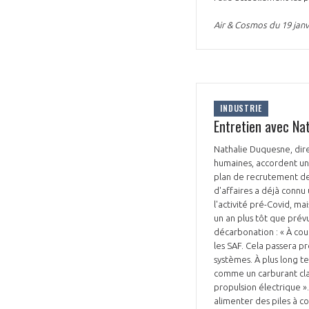
Air & Cosmos du 19 janv
INDUSTRIE
Entretien avec Na
Nathalie Duquesne, dir
humaines, accordent une
plan de recrutement de 
d'affaires a déjà connu
l'activité pré-Covid, ma
un an plus tôt que pré
décarbonation : « À cou
les SAF. Cela passera p
systèmes. À plus long t
comme un carburant clas
propulsion électrique »
alimenter des piles à c