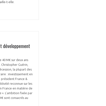
ille-t-elle.
 et développement
de 40 M€ sur deux ans
 Christopher Guérin,
écession, la plupart des
aire : investissement en
ce président France &
itivité reconnue sur les
n en France en matière de
e ». L'ambition fixée par
M€ sont consacrés au