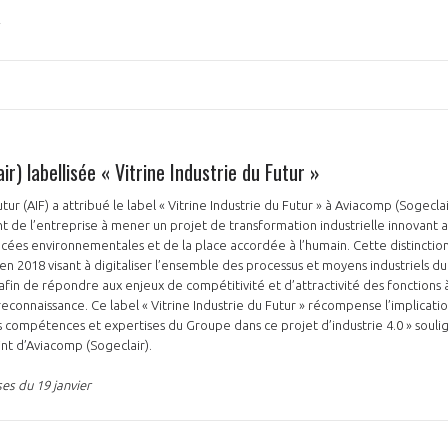
PAS ENCORE ADH
r) labellisée « Vitrine Industrie du Futur »
VOUS ÊTES UN PROFESSIONN
Futur (AIF) a attribué le label « Vitrine Industrie du Futur » à Aviacomp (Sogecl
t de l’entreprise à mener un projet de transformation industrielle innovant
ées environnementales et de la place accordée à l’humain. Cette distinction 
nger et assurez la
Rejoignez une filière d’excellen
é en 2018 visant à digitaliser l’ensemble des processus et moyens industriels 
afin de répondre aux enjeux de compétitivité et d’attractivité des fonctions 
 l’international
réseau au sein d’un écosystème
econnaissance. Ce label « Vitrine Industrie du Futur » récompense l’implicati
compétences et expertises du Groupe dans ce projet d’industrie 4.0 » soulign
DEMANDE D’ADHÉSION
nt d’Aviacomp (Sogeclair).
es du 19 janvier
Avez-vous un statut de droit français ?