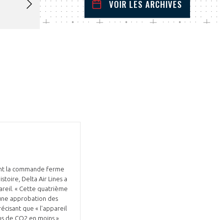
VOIR LES ARCHIVES
janvier
2023
 Précédent
Mois Suivant
L
M
M
J
V
S
D
1
2
3
4
5
6
7
8
9
10
11
12
13
14
15
16
17
18
19
20
21
22
23
24
25
26
27
28
29
30
31
ant la commande ferme
toire, Delta Air Lines a
areil. « Cette quatrième
une approbation des
récisant que « l'appareil
ons de CO2 en moins ».