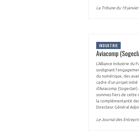
La Tribune du 19 janvier
INDUSTRIE
VOUS ÊTES
Aviacomp (Sogeclai
ADHÉRENTS
L’Alliance Industrie du 
soulignant l’engagemen
du numérique, des avanc
Développez votre activité à l’étra
cadre d’un projet initi
d’Aviacomp (Sogeclair) 
pérennité de votre entreprise à
sommes fiers de cette r
la complémentarité des 
Directeur Général Adjoi
Le Journal des Entrepris