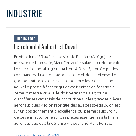
LE GIFAS
NON
OUI
août
2025
Mois Précédent
Mois 
t
INDUSTRIE
Rejoignez une filière d’excellence et développez
L
M
M
J
V
S
D
 à
votre réseau au sein d’un écosystème intégré et
1
2
3
PRÉSENTATION
cohérent
4
5
6
7
8
9
10
INDUSTRIE
11
12
13
14
15
16
17
Le rebond d'Aubert et Duval
NOTRE VISION
ORGANISATION
18
19
20
21
22
23
24
En visite lundi 25 août sur le site de Pamiers (Ariège), le
25
26
27
28
29
30
31
ministre de l'Industrie, Marc Ferracci, a salué le « rebond » de
NOS MISSIONS
LE CONSEIL DU GIFAS
l'entreprise métallurgique Aubert & Duval*, portée par les
FONCTIONNEMENT
commandes du secteur aéronautique et de la défense. Le
groupe doit recevoir à partir d'octobre les pièces d'une
NOTRE HISTOIRE
L’ÉQUIPE DU GIFAS
nouvelle presse à forger qui devrait entrer en fonction au
GEADS
ACCOMPAGNEMENT DE NOS ADHÉRENTS
2ème trimestre 2026. Elle doit permettre au groupe
d'étoffer ses capacités de production sur les grandes pièces
NOS RÉSEAUX À L'INTERNATIONAL
COMITÉ AERO PME
aéronautiques. « Ici on fabrique des alliages spéciaux, on est
LES PROGRAMMES DU GIFAS
LA MÉDIATION
sur un positionnement d'excellence qui permet aujourd'hui
de devenir autonome sur des pièces essentielles à la filière
Découvrez les avantages d'adhérer au GIFAS.
STARTAIR
aéronautique et à la défense », a souligné Marc Ferracci.
UN ÉCOSYSTÈME INTÉGRÉ ET COHÉRENT
LA MÉDIATION DANS LA FILIÈRE AÉRONAUTIQUE ET SPATIALE
Rencontres, salons, données sectorielles,
LE SALON DU BOURGET
Le Figaro du 25 août 2025