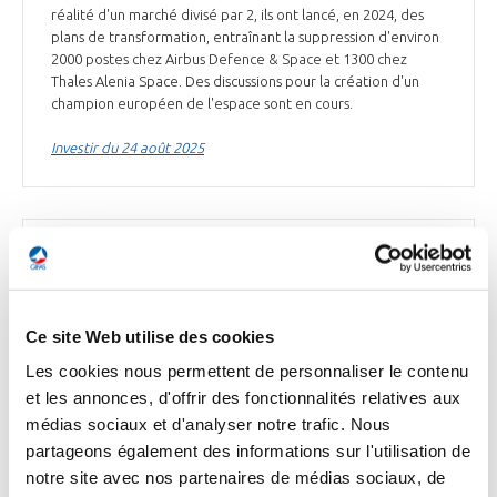
réalité d'un marché divisé par 2, ils ont lancé, en 2024, des
plans de transformation, entraînant la suppression d'environ
2000 postes chez Airbus Defence & Space et 1300 chez
Thales Alenia Space. Des discussions pour la création d'un
champion européen de l'espace sont en cours.
Investir du 24 août 2025
ESPACE
Safran renforce sa surveillance des orbites
basses
Ce site Web utilise des cookies
Safran* renforce sa présence dans l’espace avec WeTrack,
Les cookies nous permettent de personnaliser le contenu
un système capable d’identifier les satellites, de les localiser
et les annonces, d'offrir des fonctionnalités relatives aux
et de détecter leurs changements de trajectoire. Il peut
également anticiper les risques de collision ou d’approches
médias sociaux et d'analyser notre trafic. Nous
hostiles. Lancé en 2018, WeTrack repose sur 103 antennes
partageons également des informations sur l'utilisation de
radio réparties sur 21 sites et 4 continents (Amérique du
notre site avec nos partenaires de médias sociaux, de
Nord, Asie, Australie et Europe, dont 5 sites en France). À