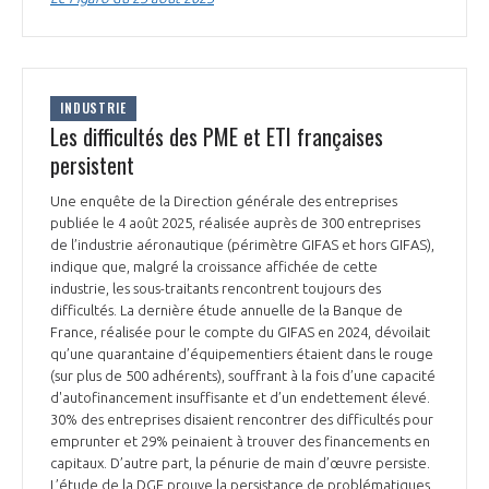
programmes ...
COMMISSIONS ET COMITÉS
POURQUOI DEVENIR MEMBRE ?
L'OBSERVATOIRE
LE MÉDIATEUR DE LA FILIÈRE AÉRONAUTIQUE ET SPATIALE
DEMANDE D’ADHÉSION
MÉDIATION ET CHARTE D’ENGAGEMENT SUR LES RELATIONS ENTRE
INDUSTRIE
CLIENTS ET FOURNISSEURS
Les difficultés des PME et ETI françaises
CHIFFRES CLÉS
persistent
LA MÉDIATION AU-DELÀ DE LA FILIÈRE AÉRONAUTIQUE ET SPATIALE
Une enquête de la Direction générale des entreprises
LES ENJEUX
publiée le 4 août 2025, réalisée auprès de 300 entreprises
PRENDRE CONTACT AVEC LE MÉDIATEUR DE LA FILIÈRE
de l’industrie aéronautique (périmètre GIFAS et hors GIFAS),
indique que, malgré la croissance affichée de cette
COMPÉTITIVITÉ
LES PUBLICATIONS
industrie, les sous-traitants rencontrent toujours des
difficultés. La dernière étude annuelle de la Banque de
EMPLOI & FORMATION
France, réalisée pour le compte du GIFAS en 2024, dévoilait
DOCUMENTS & BROCHURES
qu’une quarantaine d’équipementiers étaient dans le rouge
(sur plus de 500 adhérents), souffrant à la fois d’une capacité
ENVIRONNEMENT
d'autofinancement insuffisante et d’un endettement élevé.
RAPPORTS D'ACTIVITÉS
30% des entreprises disaient rencontrer des difficultés pour
emprunter et 29% peinaient à trouver des financements en
INNOVATION
capitaux. D’autre part, la pénurie de main d’œuvre persiste.
L’étude de la DGE prouve la persistance de problématiques