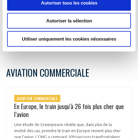
Autoriser tous les cookies
salariés, recherche particulièrement des ajusteurs-monteurs
et des ouvriers qualifiés. Des partenariats avec France Travail
et des formations de reconversion ont été mis en place pour
Autoriser la sélection
répondre à cette pénurie de main-d'œuvre.
Evasion FM du 25 août 2025
Utiliser uniquement les cookies nécessaires
AVIATION COMMERCIALE
AVIATION COMMERCIALE
En Europe, le train jusqu'à 26 fois plus cher que
l’avion
Une étude de Greenpeace révèle que, dans plus de la
moitié des cas, prendre le train en Europe revient plus cher
que l’avion. L’ONG a comparé 109 parcours transfrontaliers