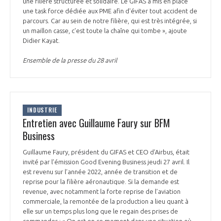
une filière structurée et solidaire. Le GIFAS a mis en place
INTERNATIONALISATION
une task force dédiée aux PME afin d'éviter tout accident de
parcours. Car au sein de notre filière, qui est très intégrée, si
un maillon casse, c'est toute la chaîne qui tombe », ajoute
Didier Kayat.
Ensemble de la presse du 28 avril
INDUSTRIE
Entretien avec Guillaume Faury sur BFM
Business
Guillaume Faury, président du GIFAS et CEO d'Airbus, était
invité par l’émission Good Evening Business jeudi 27 avril. Il
est revenu sur l’année 2022, année de transition et de
reprise pour la filière aéronautique. Si la demande est
revenue, avec notamment la forte reprise de l’aviation
commerciale, la remontée de la production a lieu quant à
elle sur un temps plus long que le regain des prises de
commandes : « On est en ce moment dans une situation où