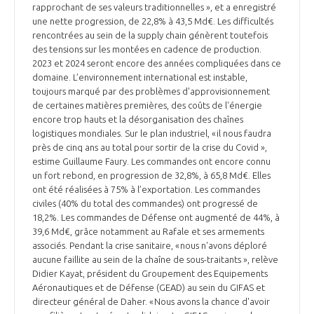
programmes ...
COMMISSIONS ET COMITÉS
rapprochant de ses valeurs traditionnelles », et a enregistré
POURQUOI DEVENIR MEMBRE ?
L'OBSERVATOIRE
une nette progression, de 22,8% à 43,5 Md€. Les difficultés
LE MÉDIATEUR DE LA FILIÈRE AÉRONAUTIQUE ET SPATIALE
rencontrées au sein de la supply chain génèrent toutefois
DEMANDE D’ADHÉSION
des tensions sur les montées en cadence de production.
MÉDIATION ET CHARTE D’ENGAGEMENT SUR LES RELATIONS ENTRE
2023 et 2024 seront encore des années compliquées dans ce
CLIENTS ET FOURNISSEURS
domaine. L’environnement international est instable,
CHIFFRES CLÉS
toujours marqué par des problèmes d'approvisionnement
de certaines matières premières, des coûts de l'énergie
LA MÉDIATION AU-DELÀ DE LA FILIÈRE AÉRONAUTIQUE ET SPATIALE
encore trop hauts et la désorganisation des chaînes
LES ENJEUX
logistiques mondiales. Sur le plan industriel, « il nous faudra
près de cinq ans au total pour sortir de la crise du Covid »,
PRENDRE CONTACT AVEC LE MÉDIATEUR DE LA FILIÈRE
estime Guillaume Faury. Les commandes ont encore connu
COMPÉTITIVITÉ
un fort rebond, en progression de 32,8%, à 65,8 Md€. Elles
LES PUBLICATIONS
ont été réalisées à 75% à l’exportation. Les commandes
civiles (40% du total des commandes) ont progressé de
EMPLOI & FORMATION
18,2%. Les commandes de Défense ont augmenté de 44%, à
DOCUMENTS & BROCHURES
39,6 Md€, grâce notamment au Rafale et ses armements
associés. Pendant la crise sanitaire, « nous n'avons déploré
ENVIRONNEMENT
RAPPORTS D'ACTIVITÉS
aucune faillite au sein de la chaîne de sous-traitants », relève
Didier Kayat, président du Groupement des Equipements
Aéronautiques et de Défense (GEAD) au sein du GIFAS et
INNOVATION
directeur général de Daher. « Nous avons la chance d'avoir