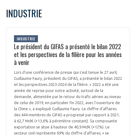
LE GIFAS
NON
OUI
avril
2023
Mois Précédent
Mois 
t
INDUSTRIE
Rejoignez une filière d’excellence et développez
L
M
M
J
V
S
D
 à
votre réseau au sein d’un écosystème intégré et
1
2
PRÉSENTATION
cohérent
3
4
5
6
7
8
9
INDUSTRIE
10
11
12
13
14
15
16
Le président du GIFAS a présenté le bilan 2022
NOTRE VISION
ORGANISATION
17
18
19
20
21
22
23
et les perspectives de la filière pour les années
24
25
26
27
28
29
30
à venir
NOS MISSIONS
LE CONSEIL DU GIFAS
FONCTIONNEMENT
Lors d’une conférence de presse qui s’est tenue le 27 avril,
Guillaume Faury, président du GIFAS, a présenté le bilan 2022
NOTRE HISTOIRE
L’ÉQUIPE DU GIFAS
et les perspectives 2023-2024 de la filière. « 2022 a été une
GEADS
ACCOMPAGNEMENT DE NOS ADHÉRENTS
année de reprise pour notre activité, surtout de la
demande, alimentée par le retour du trafic aérien au niveau
NOS RÉSEAUX À L'INTERNATIONAL
de celui de 2019, en particulier fin 2022, avec l'ouverture de
COMITÉ AERO PME
LES PROGRAMMES DU GIFAS
la Chine », a expliqué Guillaume Faury. Le chiffre d’affaires
LA MÉDIATION
des 444 membres du GIFAS a progressé par rapport à 2021,
Découvrez les avantages d'adhérer au GIFAS.
à 62,7 Md€ (+13,6% à périmètre constant). Sa composante
STARTAIR
UN ÉCOSYSTÈME INTÉGRÉ ET COHÉRENT
exportation se situe à hauteur de 40,9 Md€ (+12%). Le
LA MÉDIATION DANS LA FILIÈRE AÉRONAUTIQUE ET SPATIALE
Rencontres, salons, données sectorielles,
LE SALON DU BOURGET
secteur civil représente 69% du chiffre d’affaires, « se