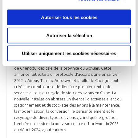
Autoriser tous les cookies
INTERNATIONAL
Airbus va ouvrir un centre de maintenance et
Autoriser la sélection
de démantèlement d'avions en Chine, avec
Tarmac Aerosave
Utiliser uniquement les cookies nécessaires
Airbus a annoncé jeudi l'ouverture, d'ici à la fin 2023, de son
premier centre de services après-vente en Chine dans la ville
de Chengdu, capitale de la province du Sichuan. Cette
annonce fait suite à un protocole d'accord signé en janvier
2022. « Airbus, Tarmac Aerosave et la ville de Chengdu ont
créé une coentreprise dédiée à ce premier centre de
services autour du « cycle de vie » des avions en Chine. La
nouvelle installation abritera un éventail d'activités allant du
stationnement et du stockage des avions à la maintenance,
la modernisation, la conversion, le démantèlement et le
recyclage de divers types d'avions », a indiqué le groupe.
L'entrée en service du nouveau centre est prévue fin 2023
ou début 2024, ajoute Airbus.