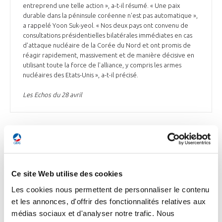
entreprend une telle action », a-t-il résumé. « Une paix
durable dans la péninsule coréenne n'est pas automatique »,
a rappelé Yoon Suk-yeol. « Nos deux pays ont convenu de
consultations présidentielles bilatérales immédiates en cas
d'attaque nucléaire de la Corée du Nord et ont promis de
réagir rapidement, massivement et de manière décisive en
utilisant toute la force de l'alliance, y compris les armes
nucléaires des Etats-Unis », a-t-il précisé.
Les Echos du 28 avril
INTERNATIONAL
Ce site Web utilise des cookies
Les cookies nous permettent de personnaliser le contenu
INTERNATIONAL
et les annonces, d'offrir des fonctionnalités relatives aux
En Inde, les grands groupes français « aux
médias sociaux et d'analyser notre trafic. Nous