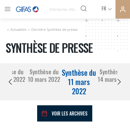
Ferme
Ferme
FR
VOUS ÊTES ADHÉRENTS
la
la
modal
modal
memb
memb
Actualités
Dernière Synthèse de presse
ACTUALITÉS
SYNTHÈSE DE PRESSE
À LA UNE
Synthèse du
nthèse du
Synthèse du
Synthèse du
DEMANDE D’ADHÉSION
09 mars 2022
10 mars 2022
14 mars 202
SYNTHÈSE DE PRESSE
11 mars
2022
CONNEXION
AGENDA
Avez-vous un statut de droit français ?
VOIR LES ARCHIVES
PAS ENCORE ADHÉRENT ?
COMMUNIQUÉS DE PRESSE
VOUS ÊTES UN PROFESSIONNEL DE LA FILIÈRE ?