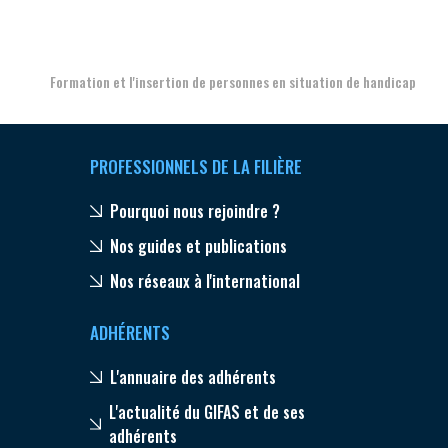
Aer
Formation et l'insertion de personnes en situation de handicap
PROFESSIONNELS DE LA FILIÈRE
Pourquoi nous rejoindre ?
Nos guides et publications
Nos réseaux à l'international
ADHÉRENTS
L'annuaire des adhérents
L'actualité du GIFAS et de ses
adhérents