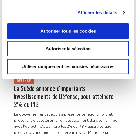
véritable processus de désarmement de l'Europe », observe-
t-il. Il souligne que la France, qui préside actuellement le
Afficher les détails
Conseil de l'Union européenne, défend l'idée que l'Europe
ait une capacité défensive propre . « Il ne s'agit pas de se
substituer à l'OTAN mais d'être complémentaire. Nous
Autoriser tous les cookies
devons être interopérables, commander en commun, éviter
les duplications, se doter des capacités qu'on n'a pas ».
Autoriser la sélection
Les Echos du 11 mars
Utiliser uniquement les cookies nécessaires
DÉFENSE
La Suède annonce d'importants
investissements de Défense, pour atteindre
2% du PIB
Le gouvernement suédois a présenté ce jeudi un projet
prévoyant d'accélérer le réinvestissement dans son armée,
avec l'objectif d'atteindre les 2% du PIB « aussi vite que
possible », a indiqué la Première ministre, Magdalena