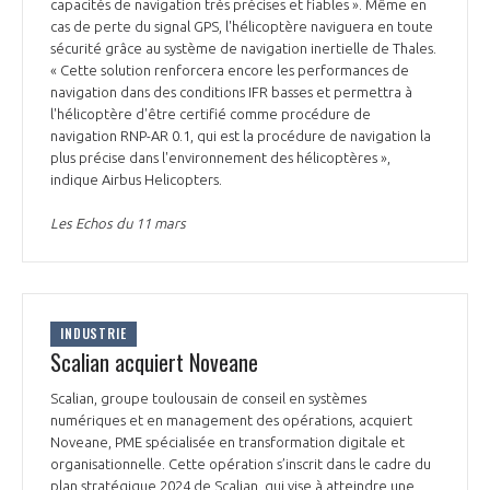
programmes ...
capacités de navigation très précises et fiables ». Même en
COMMISSIONS ET COMITÉS
POURQUOI DEVENIR MEMBRE ?
cas de perte du signal GPS, l'hélicoptère naviguera en toute
L'OBSERVATOIRE
LE MÉDIATEUR DE LA FILIÈRE AÉRONAUTIQUE ET SPATIALE
sécurité grâce au système de navigation inertielle de Thales.
DEMANDE D’ADHÉSION
« Cette solution renforcera encore les performances de
navigation dans des conditions IFR basses et permettra à
MÉDIATION ET CHARTE D’ENGAGEMENT SUR LES RELATIONS ENTRE
l'hélicoptère d'être certifié comme procédure de
CLIENTS ET FOURNISSEURS
CHIFFRES CLÉS
navigation RNP-AR 0.1, qui est la procédure de navigation la
plus précise dans l'environnement des hélicoptères »,
LA MÉDIATION AU-DELÀ DE LA FILIÈRE AÉRONAUTIQUE ET SPATIALE
indique Airbus Helicopters.
LES ENJEUX
Les Echos du 11 mars
PRENDRE CONTACT AVEC LE MÉDIATEUR DE LA FILIÈRE
COMPÉTITIVITÉ
LES PUBLICATIONS
EMPLOI & FORMATION
INDUSTRIE
DOCUMENTS & BROCHURES
Scalian acquiert Noveane
ENVIRONNEMENT
Scalian, groupe toulousain de conseil en systèmes
RAPPORTS D'ACTIVITÉS
numériques et en management des opérations, acquiert
Noveane, PME spécialisée en transformation digitale et
INNOVATION
organisationnelle. Cette opération s’inscrit dans le cadre du
plan stratégique 2024 de Scalian, qui vise à atteindre une