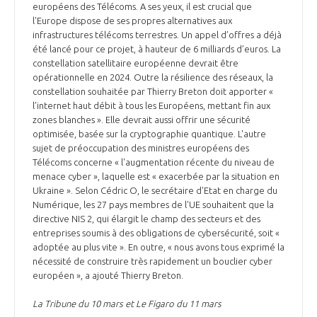
européens des Télécoms. A ses yeux, il est crucial que
l'Europe dispose de ses propres alternatives aux
infrastructures télécoms terrestres. Un appel d’offres a déjà
été lancé pour ce projet, à hauteur de 6 milliards d’euros. La
constellation satellitaire européenne devrait être
opérationnelle en 2024. Outre la résilience des réseaux, la
constellation souhaitée par Thierry Breton doit apporter «
l’internet haut débit à tous les Européens, mettant fin aux
zones blanches ». Elle devrait aussi offrir une sécurité
optimisée, basée sur la cryptographie quantique. L'autre
sujet de préoccupation des ministres européens des
Télécoms concerne « l'augmentation récente du niveau de
menace cyber », laquelle est « exacerbée par la situation en
Ukraine ». Selon Cédric O, le secrétaire d'Etat en charge du
Numérique, les 27 pays membres de l'UE souhaitent que la
directive NIS 2, qui élargit le champ des secteurs et des
entreprises soumis à des obligations de cybersécurité, soit «
adoptée au plus vite ». En outre, « nous avons tous exprimé la
nécessité de construire très rapidement un bouclier cyber
européen », a ajouté Thierry Breton.
La Tribune du 10 mars et Le Figaro du 11 mars