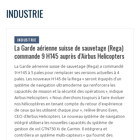
LE GIFAS
NON
OUI
mars
2022
Mois Précédent
Mois 
t
INDUSTRIE
Rejoignez une filière d’excellence et développez
L
M
M
J
V
S
D
 à
votre réseau au sein d’un écosystème intégré et
1
2
3
4
5
6
PRÉSENTATION
cohérent
7
8
9
10
11
12
13
INDUSTRIE
14
15
16
17
18
19
20
La Garde aérienne suisse de sauvetage (Rega)
NOTRE VISION
ORGANISATION
21
22
23
24
25
26
27
commande 9 H145 auprès d’Airbus Helicopters
28
29
30
31
NOS MISSIONS
La Garde aérienne suisse de sauvetage (Rega) a commandé
LE CONSEIL DU GIFAS
FONCTIONNEMENT
9 H145 à 5 pales pour remplacer ses versions actuelles à 4
pales. Les nouveaux H145 de la Rega « seront équipés d'un
NOTRE HISTOIRE
système de navigation ultramoderne qui renforcera les
L’ÉQUIPE DU GIFAS
GEADS
capacités de mission et la sécurité des opérations », indique
ACCOMPAGNEMENT DE NOS ADHÉRENTS
Airbus Helicopters. « Nous cherchons toujours à faire évoluer
nos hélicoptères en tenant compte du retour d'expérience
NOS RÉSEAUX À L'INTERNATIONAL
COMITÉ AERO PME
de ceux qui les utilisent chaque jour », relève Bruno Even,
LES PROGRAMMES DU GIFAS
LA MÉDIATION
CEO d'Airbus Helicopters. Le nouveau système de navigation
intégré utilisera les nouvelles capacités du système de
Découvrez les avantages d'adhérer au GIFAS.
STARTAIR
UN ÉCOSYSTÈME INTÉGRÉ ET COHÉRENT
gestion de vol GTN750 Xi de Garmin. Il intégrera et
LA MÉDIATION DANS LA FILIÈRE AÉRONAUTIQUE ET SPATIALE
Rencontres, salons, données sectorielles,
LE SALON DU BOURGET
contrôlera un système multi-capteurs « qui fournit des