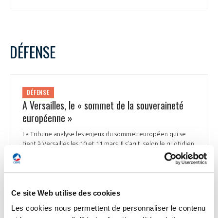
DÉFENSE
DÉFENSE
A Versailles, le « sommet de la souveraineté
européenne »
La Tribune analyse les enjeux du sommet européen qui se
tient à Versailles les 10 et 11 mars. Il s’agit, selon le quotidien,
d’un « rendez-vous historique » pour l’Union européenne,
l’occasion de devenir « une puissance politique,
diplomatique et militaire sur la scène internationale, et non
plus un simple marché ouvert ». Le déclenchement de la
Ce site Web utilise des cookies
guerre en Ukraine a « provoqué un véritable électrochoc
dans certains pays européens », l'UE ayant fait la preuve de
Les cookies nous permettent de personnaliser le contenu
sa capacité à s’emparer des sujets de défense et de