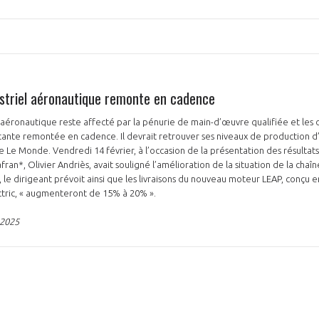
NON
OUI
striel aéronautique remonte en cadence
 aéronautique reste affecté par la pénurie de main-d’œuvre qualifiée et les
Découvrez les avantages d'adhérer au 
tante remontée en cadence. Il devrait retrouver ses niveaux de production
données sectorielles, p
e Le Monde. Vendredi 14 février, à l’occasion de la présentation des résultat
ran*, Olivier Andriès, avait souligné l’amélioration de la situation de la chaî
, le dirigeant prévoit ainsi que les livraisons du nouveau moteur LEAP, conçu 
DEMANDE D’ADH
ctric, « augmenteront de 15% à 20% ».
 2025