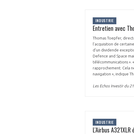
INDUSTRIE
Entretien avec Tho
Thomas Toepfer, directeu
l'acquisition de certain
d'un dividende exception
Defence and Space mais 
télécommunications ». «
rapprochement. Cela ne 
navigation », indique 
Les Echos Investir du 21
INDUSTRIE
L'Airbus A321XLR é