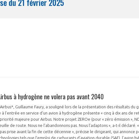
Synthèse du 21 février 2025
Mois
Airbus à hydrogène ne volera pas avant 2040
'Airbus*, Guillaume Faury, a souligné lors de la présentation des résultats du
 à l'entrée en service d'un avion à hydrogène présente « cinq à dix ans de ret
priorité majeure pour Airbus. Notre projet ZEROe (pour « zéro émission », ND
uille de route. Nous ne l’abandonnons pas. Nous l’adaptons », a-t-il déclaré. «
s prise avant la fin de cette décennie », précise le dirigeant, qui annonce p
echnologies tels que l’emploi de carburants d’aviation durable (SAF), l’avion h