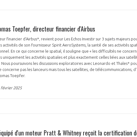
mas Toepfer, directeur financier d'Airbus
r financier d'Airbus*, revient pour Les Echos Investir sur 3 sujets majeurs po
es activités de son fournisseur Spirit AeroSystems, la santé de ses activités sp
nel. En ce qui concerne le spatial, il souligne que « les difficultés ne concern
uniquement les activités spatiales et plus exactement celles liées aux satell
 Nous poursuivons les discussions exploratoires avec Leonardo et Thales* po
concerne pas les lanceurs mais tous les satellites, de télécommunications, d
Thomas Toepfer.
 février 2025
quipé d'un moteur Pratt & Whitney reçoit la certification d