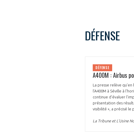
DÉFENSE
DÉFENSE
A400M : Airbus po
La presse relève qu’en
l’A400M à Séville à l’h
continue d'évaluer l'imp
présentation des résult
visibilité », a précisé l
La Tribune et L’Usine No