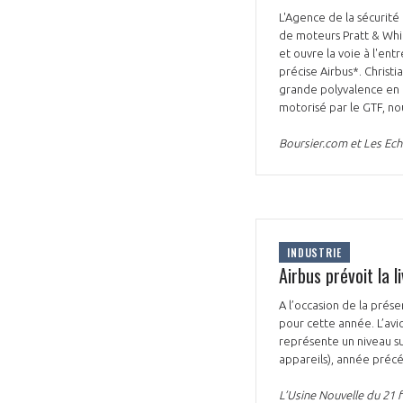
L'Agence de la sécurité
de moteurs Pratt & Whit
et ouvre la voie à l'en
précise Airbus*. Christi
grande polyvalence en tr
motorisé par le GTF, no
Boursier.com et Les Echo
VOUS ÊTES
ADHÉRENTS
Développez votre activité à l’étra
INDUSTRIE
pérennité de votre entreprise à
Airbus prévoit la 
A l’occasion de la prése
pour cette année. L’avi
représente un niveau sup
appareils), année préc
L’Usine Nouvelle du 21 f