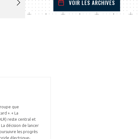
VOIR LES ARCHIVES
février
2025
 Précédent
Mois Suivant
L
M
M
J
V
S
D
1
2
3
4
5
6
7
8
9
10
11
12
13
14
15
16
17
18
19
20
21
22
23
24
25
26
27
28
 groupe que
ard ». « La
LR) reste central et
 La décision de lancer
oursuivre les progrès
ybride électrique-