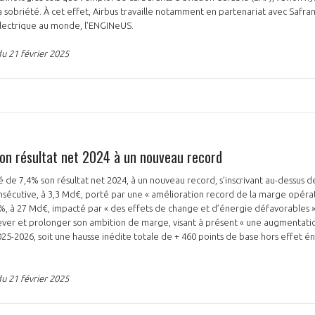
 sobriété. À cet effet, Airbus travaille notamment en partenariat avec Safran*
électrique au monde, l’ENGINeUS.
u 21 février 2025
 son résultat net 2024 à un nouveau record
 de 7,4% son résultat net 2024, à un nouveau record, s’inscrivant au-dessus d
écutive, à 3,3 Md€, porté par une « amélioration record de la marge opérati
2%, à 27 Md€, impacté par « des effets de change et d’énergie défavorables »,
ver et prolonger son ambition de marge, visant à présent « une augmentatio
25-2026, soit une hausse inédite totale de + 460 points de base hors effet én
u 21 février 2025