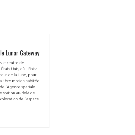
ale Lunar Gateway
s le centre de
tats-Unis, où il finira
tour de la Lune, pour
la 1ère mission habitée
de l’Agence spatiale
e station au-delà de
exploration de l’espace