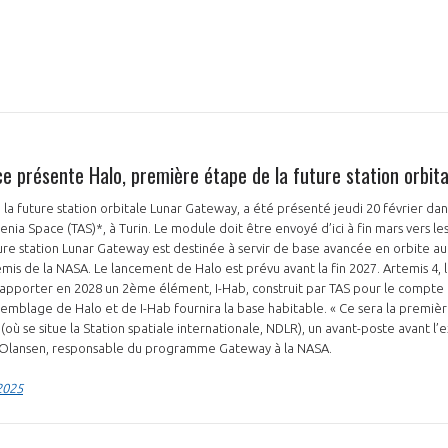
ce présente Halo, première étape de la future station orbit
 la future station orbitale Lunar Gateway, a été présenté jeudi 20 février dan
nia Space (TAS)*, à Turin. Le module doit être envoyé d’ici à fin mars vers les É
ure station Lunar Gateway est destinée à servir de base avancée en orbite au
emis de la NASA. Le lancement de Halo est prévu avant la fin 2027. Artemis 4, 
 apporter en 2028 un 2ème élément, I-Hab, construit par TAS pour le compte 
emblage de Halo et de I-Hab fournira la base habitable. « Ce sera la premièr
 (où se situe la Station spatiale internationale, NDLR), un avant-poste avant l’
on Olansen, responsable du programme Gateway à la NASA.
2025