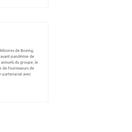
 déboires de Boeing,
GIFAS. Rencontres, salons,
 d’avant-pandémie de
rogrammes ...
s annuels du groupe, le
ne de fournisseurs de
en partenariat avec
ÉSION