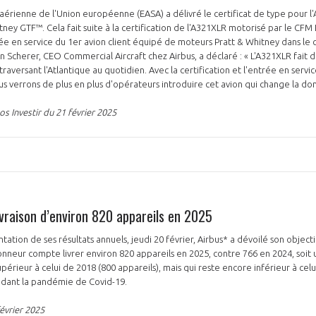
 aérienne de l'Union européenne (EASA) a délivré le certificat de type pour 
ney GTF™. Cela fait suite à la certification de l'A321XLR motorisé par le CFM 
trée en service du 1er avion client équipé de moteurs Pratt & Whitney dans le 
an Scherer, CEO Commercial Aircraft chez Airbus, a déclaré : « L'A321XLR fait
aversant l'Atlantique au quotidien. Avec la certification et l'entrée en servi
us verrons de plus en plus d'opérateurs introduire cet avion qui change la do
s Investir du 21 février 2025
PAS ENCORE ADH
VOUS ÊTES UN PROFESSIONN
nger et assurez la
Rejoignez une filière d’excellen
 l’international
réseau au sein d’un écosystème
livraison d’environ 820 appareils en 2025
DEMANDE D’ADHÉSION
ntation de ses résultats annuels, jeudi 20 février, Airbus* a dévoilé son objecti
onneur compte livrer environ 820 appareils en 2025, contre 766 en 2024, soit
érieur à celui de 2018 (800 appareils), mais qui reste encore inférieur à cel
édant la pandémie de Covid-19.
Avez-vous un statut de droit français ?
évrier 2025