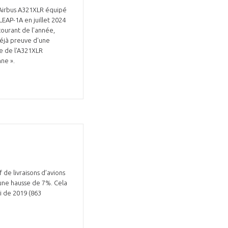
l'Airbus A321XLR équipé
LEAP-1A en juillet 2024
courant de l'année,
 déjà preuve d'une
ce de l'A321XLR
nne ».
Fermer
la
ÉRENT ?
modale
Fermer
membre
la
EL DE LA FILIÈRE ?
modale
membre
ce et développez votre
Apportez votre savoir-faire à la
 intégré et cohérent
défense de vos
f de livraisons d’avions
 une hausse de 7%. Cela
ui de 2019 (863