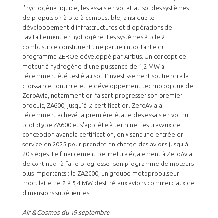
programmes ...
COMMISSIONS ET COMITÉS
l'hydrogène liquide, les essais en vol et au sol des systèmes
POURQUOI DEVENIR MEMBRE ?
L'OBSERVATOIRE
LE MÉDIATEUR DE LA FILIÈRE AÉRONAUTIQUE ET SPATIALE
de propulsion à pile à combustible, ainsi que le
développement d'infrastructures et d'opérations de
DEMANDE D’ADHÉSION
ravitaillement en hydrogène. Les systèmes à pile à
MÉDIATION ET CHARTE D’ENGAGEMENT SUR LES RELATIONS ENTRE
combustible constituent une partie importante du
CLIENTS ET FOURNISSEURS
programme ZEROe développé par Airbus. Un concept de
CHIFFRES CLÉS
moteur à hydrogène d’une puissance de 1,2 MW a
récemment été testé au sol. L’investissement soutiendra la
LA MÉDIATION AU-DELÀ DE LA FILIÈRE AÉRONAUTIQUE ET SPATIALE
croissance continue et le développement technologique de
LES ENJEUX
ZeroAvia, notamment en faisant progresser son premier
produit, ZA600, jusqu’à la certification. ZeroAvia a
PRENDRE CONTACT AVEC LE MÉDIATEUR DE LA FILIÈRE
récemment achevé la première étape des essais en vol du
COMPÉTITIVITÉ
LES PUBLICATIONS
prototype ZA600 et s'apprête à terminer les travaux de
conception avant la certification, en visant une entrée en
service en 2025 pour prendre en charge des avions jusqu'à
EMPLOI & FORMATION
DOCUMENTS & BROCHURES
20 sièges. Le financement permettra également à ZeroAvia
de continuer à faire progresser son programme de moteurs
plus importants : le ZA2000, un groupe motopropulseur
ENVIRONNEMENT
RAPPORTS D'ACTIVITÉS
modulaire de 2 à 5,4 MW destiné aux avions commerciaux de
dimensions supérieures.
INNOVATION
Air & Cosmos du 19 septembre