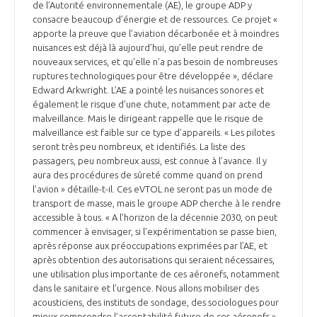
de l’Autorité environnementale (AE), le groupe ADP y
consacre beaucoup d’énergie et de ressources. Ce projet «
apporte la preuve que l’aviation décarbonée et à moindres
nuisances est déjà là aujourd’hui, qu’elle peut rendre de
nouveaux services, et qu’elle n’a pas besoin de nombreuses
ruptures technologiques pour être développée », déclare
Edward Arkwright. L’AE a pointé les nuisances sonores et
également le risque d’une chute, notamment par acte de
malveillance. Mais le dirigeant rappelle que le risque de
malveillance est faible sur ce type d’appareils. « Les pilotes
seront très peu nombreux, et identifiés. La liste des
passagers, peu nombreux aussi, est connue à l’avance. Il y
aura des procédures de sûreté comme quand on prend
l’avion » détaille-t-il. Ces eVTOL ne seront pas un mode de
transport de masse, mais le groupe ADP cherche à le rendre
accessible à tous. « A l’horizon de la décennie 2030, on peut
commencer à envisager, si l’expérimentation se passe bien,
après réponse aux préoccupations exprimées par l’AE, et
après obtention des autorisations qui seraient nécessaires,
une utilisation plus importante de ces aéronefs, notamment
dans le sanitaire et l’urgence. Nous allons mobiliser des
acousticiens, des instituts de sondage, des sociologues pour
mieux comprendre l’acceptabilité future de ces aéronefs »,