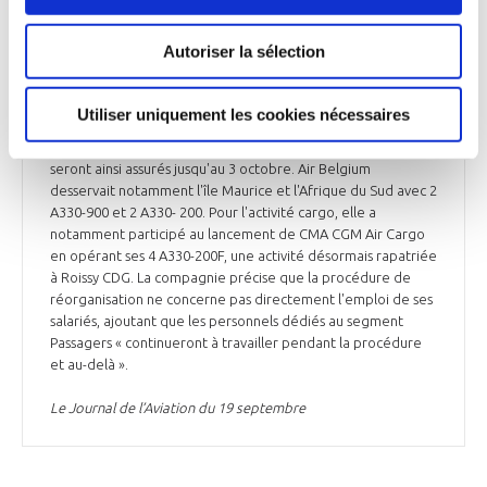
(Aircraft, Crew, Maintenance, Insurance). Air Belgium va ainsi
miser sur des activités B-to-B, n'ayant pu rentabiliser ses vols
Autoriser la sélection
de transport de passagers commercialisés en propre. Air
Belgium explique avoir été particulièrement impactée par
des évènements externes comme la crise sanitaire, la guerre
Utiliser uniquement les cookies nécessaires
en Ukraine, la flambée des prix des carburants ou encore
l'inflation. Ses vols de transport de passagers programmés
seront ainsi assurés jusqu'au 3 octobre. Air Belgium
desservait notamment l'île Maurice et l'Afrique du Sud avec 2
A330-900 et 2 A330- 200. Pour l'activité cargo, elle a
notamment participé au lancement de CMA CGM Air Cargo
en opérant ses 4 A330-200F, une activité désormais rapatriée
à Roissy CDG. La compagnie précise que la procédure de
réorganisation ne concerne pas directement l'emploi de ses
salariés, ajoutant que les personnels dédiés au segment
Passagers « continueront à travailler pendant la procédure
et au-delà ».
Le Journal de l’Aviation du 19 septembre