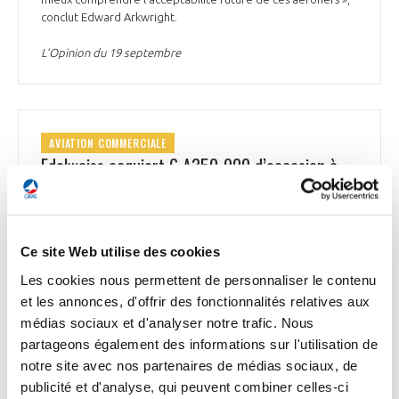
conclut Edward Arkwright.
L’Opinion du 19 septembre
AVIATION COMMERCIALE
Edelweiss acquiert 6 A350-900 d’occasion à
LATAM
Edelweiss, filiale de Swiss International Air Lines, a acquis 6
A350-900 d’occasion pour remplacer ses 5 A340-300
Ce site Web utilise des cookies
actuellement en service dans sa flotte. Opérés auparavant
par la compagnie sud-américaine LATAM avec une
Les cookies nous permettent de personnaliser le contenu
configuration de 339 sièges, les long-courriers A350-900
et les annonces, d'offrir des fonctionnalités relatives aux
seront livrés de manière échelonnée à partir de l’été 2025.
médias sociaux et d'analyser notre trafic. Nous
Edelweiss a également indiqué vouloir investir dans le
partageons également des informations sur l'utilisation de
réaménagement des appareils. « En raison des pénuries
mondiales de matériaux et de la réduction des capacités de
notre site avec nos partenaires de médias sociaux, de
maintenance et d’ingénierie, les 4 premiers appareils seront
publicité et d'analyse, qui peuvent combiner celles-ci
utilisés avec la configuration originelle avec de légères