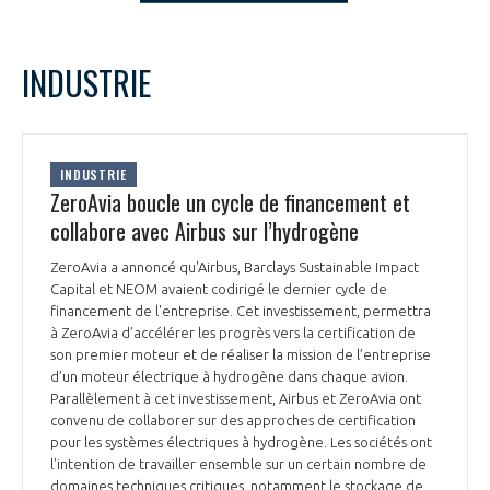
LE GIFAS
NON
OUI
t
Rejoignez une filière d’excellence et développez
septembre
2023
Mois Précédent
Mois 
INDUSTRIE
 à
votre réseau au sein d’un écosystème intégré et
L
M
M
J
V
S
D
PRÉSENTATION
cohérent
1
2
3
4
5
6
7
8
9
10
NOTRE VISION
INDUSTRIE
ORGANISATION
11
12
13
14
15
16
17
ZeroAvia boucle un cycle de financement et
18
19
20
21
22
23
24
collabore avec Airbus sur l’hydrogène
NOS MISSIONS
LE CONSEIL DU GIFAS
25
26
27
28
29
30
FONCTIONNEMENT
ZeroAvia a annoncé qu'Airbus, Barclays Sustainable Impact
Capital et NEOM avaient codirigé le dernier cycle de
NOTRE HISTOIRE
L’ÉQUIPE DU GIFAS
financement de l'entreprise. Cet investissement, permettra
GEADS
ACCOMPAGNEMENT DE NOS ADHÉRENTS
à ZeroAvia d’accélérer les progrès vers la certification de
son premier moteur et de réaliser la mission de l’entreprise
NOS RÉSEAUX À L'INTERNATIONAL
d’un moteur électrique à hydrogène dans chaque avion.
COMITÉ AERO PME
LES PROGRAMMES DU GIFAS
LA MÉDIATION
Parallèlement à cet investissement, Airbus et ZeroAvia ont
convenu de collaborer sur des approches de certification
Découvrez les avantages d'adhérer au GIFAS.
STARTAIR
pour les systèmes électriques à hydrogène. Les sociétés ont
UN ÉCOSYSTÈME INTÉGRÉ ET COHÉRENT
LA MÉDIATION DANS LA FILIÈRE AÉRONAUTIQUE ET SPATIALE
Rencontres, salons, données sectorielles,
l'intention de travailler ensemble sur un certain nombre de
LE SALON DU BOURGET
domaines techniques critiques, notamment le stockage de