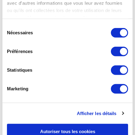
avec d'autres informations que vous leur avez fournies
modifications dans la cabine et du design d’Edelweiss », a
ou qu'ils ont collectées lors de votre utilisation de leurs
expliqué la compagnie aérienne suisse dans un communiqué.
services. Vous consentez à nos cookies si vous
Le 1er A350-900 aux couleurs d’Edelweiss sera disponible à
Zurich à l’été 2025. Il sera déployé sur le réseau long-courrier
continuez à utiliser notre site Web.
Sélection
qui comprend plus de 20 destinations en Amérique du Nord,
Nécessaires
du
centrale et du Sud ainsi qu’en Afrique, en Asie, au Moyen-
consentement
Orient et dans l’océan Indien. D’ici la fin 2026, la flotte pour
les destinations long-courriers d’Edelweiss « retrouvera le
Préférences
niveau d’avant-Covid ».
Air Journal du 19 septembre
Statistiques
Marketing
AVIATION COMMERCIALE
Air Belgium met fin à son activité de transport
de passagers
Afficher les détails
La compagnie aérienne Air Belgium vient d'annoncer qu'elle
cessait son activité régulière de transport de passagers,
Autoriser tous les cookies
souhaitant désormais se concentrer sur le cargo et l'ACMI