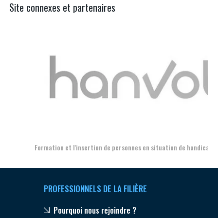
Site connexes et partenaires
Aer
Formation et l'insertion de personnes en situation de handicap
PROFESSIONNELS DE LA FILIÈRE
Pourquoi nous rejoindre ?