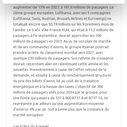
Buzz, Lauda Air et Malta Air), a vu le nombre de ses passagers
augmenter de 13% en 2023, à 181,8 millions de passagers. Le
2ème groupe européen, Lufthansa, avec ses 5 compagnies
(Lufthansa, Swiss, Austrian, Brussels Airlines et Eurowings) ne
totalisait encore que 93,19 millions sur les 9 premiers mois de
l'année. Le trafic d’Air France-KLM, qui était à 71,2 millions de
passagers à fin septembre, devrait approcher les 100
millions de passagers en 2023. Au vu de son plan de marche
et de ses commandes d'avions, le groupe Ryanair pourrait
prendre la tête du classement mondial vers 2027, avec
quelque 230 millions de passagers. Son rythme de croissance
devrait cependant aller en ralentissant cette année et les
suivantes. Premièrement à cause de l'effet rebond de la
demande, et ensuite à cause du renchérissement structurel
du prix des billets d'avion, lié au coût de la transition
énergétique et à la hausse des taxes. L'objectif de 300
millions de passagers visés pour 2034 par le groupe, pour
une flotte qui passera de 537 à 800 B737-8 et B737-10, ne
représente par ailleurs qu'une augmentation moyenne
d'environ 4% par an. Soit à peine plus que la croissance du
marché européen.
Les Echos du 4 janvier