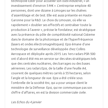
technopole Ester pour accueillir son outil industriel, « un
investissement d'environ 5 M€ ». L'entreprise emploie 40
personnes, dont une dizaine à Limoges sur les chaînes
d'assemblage et de test. Elle est aussi présente en Haute-
Garonne pour la R&D. Le choix du Limousin, où elle va
rapidement « doubler ses effectifs et centraliser toute la
production à l'avenir », précise le fondateur, est stratégique
avec la présence du pôle de compétitivité national Cisteme
dans le domaine de la photonique et de l'hyperfréquence
(lasers et ondes électromagnétiques). Epsi émane d'une
technologie de surveillance développée chez Collins
Aerospace et déployée après 2015. Les 1ers radars PSR-500
ont d'abord été mis en service sur des sites stratégiques tels
que des centrales nucléaires, des barrages ou des bases
aériennes. Les radars Epsi, de la taille d'une feuille A4,
couvrent de quelques mètres carrés à 55 hectares, selon
l'angle et la longueur de vue. Epsi a été créée sous
l'ombrelle de la société Itni, qui a pour unique client le
ministère de la Défense. Epsi, qui ne communique pas son
chiffre d'affaires, en est la division commerciale civile.
Les Echos du 4 janvier