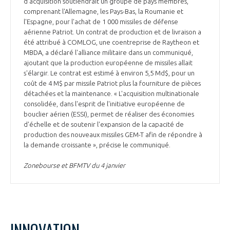
d'acquisition soutiendrait un groupe de pays membres,
INTERNATIONALISATION
comprenant l'Allemagne, les Pays-Bas, la Roumanie et
l'Espagne, pour l'achat de 1 000 missiles de défense
aérienne Patriot. Un contrat de production et de livraison a
été attribué à COMLOG, une coentreprise de Raytheon et
MBDA, a déclaré l'alliance militaire dans un communiqué,
ajoutant que la production européenne de missiles allait
s'élargir. Le contrat est estimé à environ 5,5 Md$, pour un
coût de 4 M$ par missile Patriot plus la fourniture de pièces
détachées et la maintenance. « L'acquisition multinationale
consolidée, dans l'esprit de l'initiative européenne de
bouclier aérien (ESSI), permet de réaliser des économies
d'échelle et de soutenir l'expansion de la capacité de
production des nouveaux missiles GEM-T afin de répondre à
la demande croissante », précise le communiqué.
Zonebourse et BFMTV du 4 janvier
INNOVATION