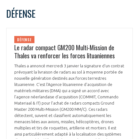
LE GIFAS
NON
OUI
janvier
2024
Mois Précédent
Mois 
t
DÉFENSE
Rejoignez une filière d’excellence et développez
L
M
M
J
V
S
D
 à
votre réseau au sein d’un écosystème intégré et
1
2
3
4
5
6
7
PRÉSENTATION
cohérent
8
9
10
11
12
13
14
DÉFENSE
15
16
17
18
19
20
21
Le radar compact GM200 Multi-Mission de
NOTRE VISION
ORGANISATION
22
23
24
25
26
27
28
Thales va renforcer les forces lituaniennes
29
30
31
NOS MISSIONS
Thales a annoncé mercredi 3 janvier la signature d'un contrat
LE CONSEIL DU GIFAS
FONCTIONNEMENT
prévoyant la livraison de radars au sol à moyenne portée de
nouvelle génération destinés aux forces terrestres
NOTRE HISTOIRE
lituanienne. C’est l’Agence lituanienne d'acquisition de
L’ÉQUIPE DU GIFAS
GEADS
matériels militaires (DMA) qui a signé un accord avec
ACCOMPAGNEMENT DE NOS ADHÉRENTS
l'agence néerlandaise d'acquisition (COMMIT, Commando
Materiaal & IT) pour l'achat de radars compacts Ground
NOS RÉSEAUX À L'INTERNATIONAL
COMITÉ AERO PME
Master 200 Multi-Mission (GM200 MM/C). Ces radars
LES PROGRAMMES DU GIFAS
LA MÉDIATION
détectent, suivent et classifient automatiquement les
menaces liées aux avions, missiles, hélicoptères, drones
Découvrez les avantages d'adhérer au GIFAS.
STARTAIR
UN ÉCOSYSTÈME INTÉGRÉ ET COHÉRENT
multiples et tirs de roquettes, artillerie et mortiers. Il est
LA MÉDIATION DANS LA FILIÈRE AÉRONAUTIQUE ET SPATIALE
Rencontres, salons, données sectorielles,
LE SALON DU BOURGET
ainsi particulièrement adapté à la localisation des systèmes