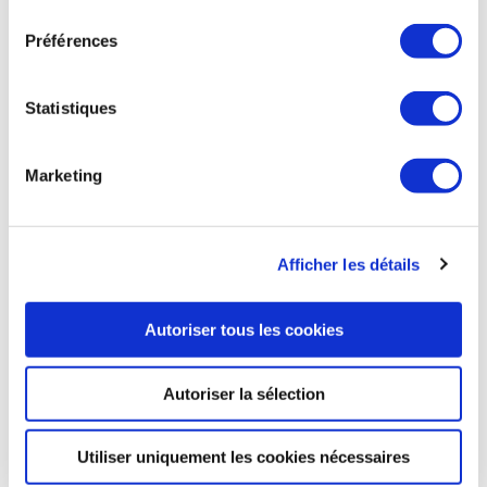
consentement
l'armée américaine de disposer d'un plus grand rayon
Préférences
d'action et d'une altitude plus élevée, 2 capacités
considérées comme essentielles dans la région du Pacifique.
Statistiques
Aviation Week du 4 janvier
Marketing
AVIATION COMMERCIALE
Afficher les détails
Autoriser tous les cookies
AVIATION COMMERCIALE
Ryanair conforte sa place de 1ère compagnie
aérienne d'Europe
Autoriser la sélection
Ryanair est à nouveau la 1ère compagnie aérienne
européenne en 2023. La compagnie low-cost, qui se
Utiliser uniquement les cookies nécessaires
décompose aujourd'hui en 5 marques (Ryanair, Ryanair UK,