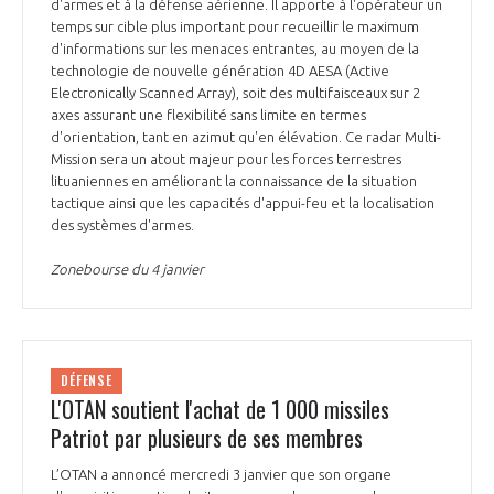
programmes ...
d'armes et à la défense aérienne. Il apporte à l'opérateur un
COMMISSIONS ET COMITÉS
POURQUOI DEVENIR MEMBRE ?
temps sur cible plus important pour recueillir le maximum
L'OBSERVATOIRE
LE MÉDIATEUR DE LA FILIÈRE AÉRONAUTIQUE ET SPATIALE
d'informations sur les menaces entrantes, au moyen de la
DEMANDE D’ADHÉSION
technologie de nouvelle génération 4D AESA (Active
Electronically Scanned Array), soit des multifaisceaux sur 2
MÉDIATION ET CHARTE D’ENGAGEMENT SUR LES RELATIONS ENTRE
axes assurant une flexibilité sans limite en termes
CLIENTS ET FOURNISSEURS
CHIFFRES CLÉS
d'orientation, tant en azimut qu'en élévation. Ce radar Multi-
Mission sera un atout majeur pour les forces terrestres
LA MÉDIATION AU-DELÀ DE LA FILIÈRE AÉRONAUTIQUE ET SPATIALE
lituaniennes en améliorant la connaissance de la situation
tactique ainsi que les capacités d'appui-feu et la localisation
LES ENJEUX
des systèmes d'armes.
PRENDRE CONTACT AVEC LE MÉDIATEUR DE LA FILIÈRE
Zonebourse du 4 janvier
COMPÉTITIVITÉ
LES PUBLICATIONS
EMPLOI & FORMATION
DOCUMENTS & BROCHURES
DÉFENSE
ENVIRONNEMENT
L'OTAN soutient l'achat de 1 000 missiles
RAPPORTS D'ACTIVITÉS
Patriot par plusieurs de ses membres
INNOVATION
L’OTAN a annoncé mercredi 3 janvier que son organe