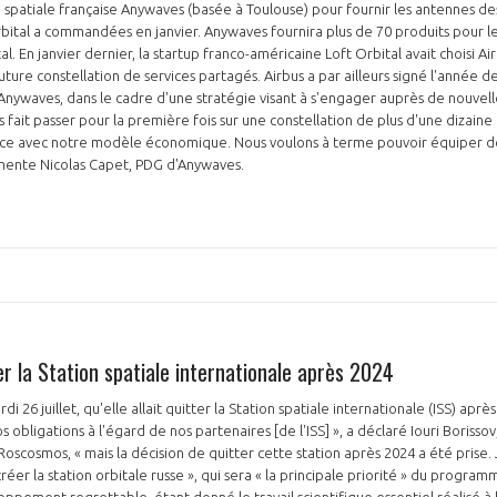
tup spatiale française Anywaves (basée à Toulouse) pour fournir les antennes d
rbital a commandées en janvier. Anywaves fournira plus de 70 produits pour les
l. En janvier dernier, la startup franco-américaine Loft Orbital avait choisi A
ture constellation de services partagés. Airbus a par ailleurs signé l'année d
Anywaves, dans le cadre d'une stratégie visant à s'engager auprès de nouvelle
NON
OUI
it passer pour la première fois sur une constellation de plus d'une dizaine de
ce avec notre modèle économique. Nous voulons à terme pouvoir équiper d
ommente Nicolas Capet, PDG d'Anywaves.
Découvrez les avantages d'adhérer au 
données sectorielles, p
DEMANDE D’ADH
er la Station spatiale internationale après 2024
i 26 juillet, qu'elle allait quitter la Station spatiale internationale (ISS) aprè
 obligations à l'égard de nos partenaires [de l'ISS] », a déclaré Iouri Borisso
Roscosmos, « mais la décision de quitter cette station après 2024 a été prise. 
r la station orbitale russe », qui sera « la principale priorité » du programme 
oppement regrettable, étant donné le travail scientifique essentiel réalisé à b