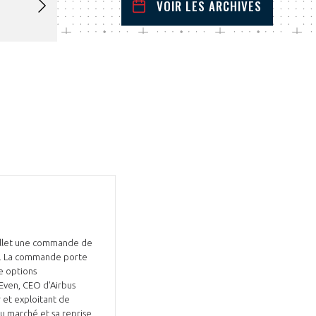
VOIR LES ARCHIVES
juillet
2022
 Précédent
Mois Suivant
L
M
M
J
V
S
D
1
2
3
4
5
6
7
8
9
10
11
12
13
14
15
16
17
18
19
20
21
22
23
24
25
26
27
28
29
30
31
juillet une commande de
M$. La commande porte
re options
Even, CEO d'Airbus
r et exploitant de
u marché et sa reprise