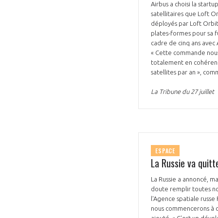
Airbus a choisi la star
satellitaires que Loft O
CONNEXION
déployés par Loft Orbita
plates-formes pour sa fu
cadre de cinq ans avec 
« Cette commande nous fa
totalement en cohéren
satellites par an », c
La Tribune du 27 juillet
ESPACE
La Russie va quitt
La Russie a annoncé, mard
doute remplir toutes nos
l'Agence spatiale russe 
nous commencerons à crée
ajouté. « C'est un dével