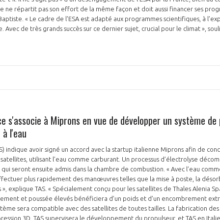
nce ne répartit pas son effort de la même façon et doit aussi financer ses p
 Baptiste. « Le cadre de l’ESA est adapté aux programmes scientifiques, à l’ex
e. Avec de très grands succès sur ce dernier sujet, crucial pour le climat », sou
ce s'associe à Miprons en vue de développer un système de 
 à l'eau
S) indique avoir signé un accord avec la startup italienne Miprons afin de con
 satellites, utilisant l’eau comme carburant. Un processus d’électrolyse déco
qui seront ensuite admis dans la chambre de combustion. « Avec l’eau comm
ectuer plus rapidement des manœuvres telles que la mise à poste, la désorbi
s », explique TAS. « Spécialement conçu pour les satellites de Thales Alenia Sp
ement et poussée élevés bénéficiera d’un poids et d’un encombrement extr
stème sera compatible avec des satellites de toutes tailles. La fabrication d
ression 3D. TAS supervisera le développement du propulseur, et TAS en Italie 