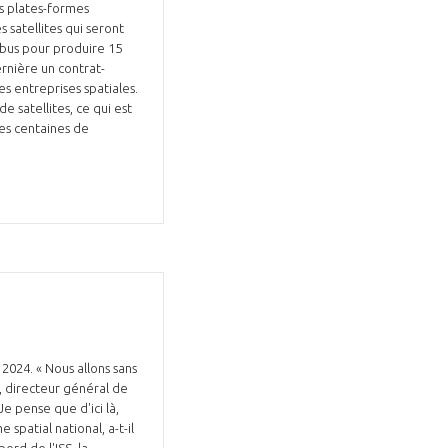
es plates-formes
 satellites qui seront
irbus pour produire 15
ernière un contrat-
s entreprises spatiales.
 satellites, ce qui est
es centaines de
GIFAS. Rencontres, salons,
rogrammes ...
ÉSION
s 2024. « Nous allons sans
v, directeur général de
Je pense que d'ici là,
spatial national, a-t-il
ord de l'ISS, la