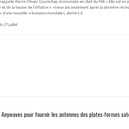
appelle Pierre-Olivier Gourinchas, économiste en chef du FMI. « Elle est en pa
 et de la hausse de l’inflation ». « Deux ans seulement après la dernière réce
» d'une nouvelle « récession mondiale », alerte-t-il.
 27 juillet
PAS ENCORE ADH
VOUS ÊTES UN PROFESSIONN
nger et assurez la
Rejoignez une filière d’excellen
 l’international
réseau au sein d’un écosystème
DEMANDE D’ADHÉSION
à Anywaves pour fournir les antennes des plates-formes sate
Avez-vous un statut de droit français ?