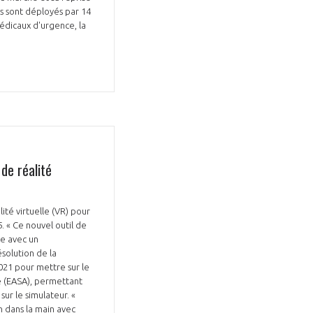
ls sont déployés par 14
édicaux d'urgence, la
de réalité
ité virtuelle (VR) pour
. « Ce nouvel outil de
te avec un
solution de la
021 pour mettre sur le
e (EASA), permettant
ur le simulateur. «
n dans la main avec