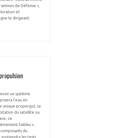
rogrammes de Défense »,
ploration et
ligne le dirigeant.
propulsion
cevoir un système
mposera l’eau en
e unique propergol, ce
tation du satellite ou
ace, ce
êmement faibles »,
es composants du
soutiendra les tests