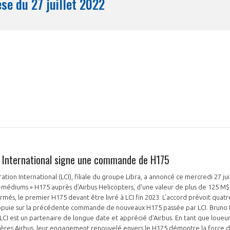
Synthèse du 27 juillet 2022
Mois
 International signe une commande de H175
ation International (LCI), filiale du groupe Libra, a annoncé ce mercredi 27 
er-médiums » H175 auprès d'Airbus Helicopters, d'une valeur de plus de 125 
rmés, le premier H175 devant être livré à LCI fin 2023. L'accord prévoit quat
ppuie sur la précédente commande de nouveaux H175 passée par LCI. Bruno 
« LCI est un partenaire de longue date et apprécié d'Airbus. En tant que loueu
tères Airbus, leur engagement renouvelé envers le H175 démontre la force d