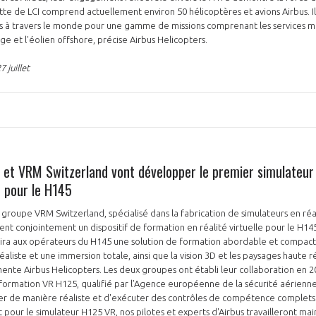
tte de LCI comprend actuellement environ 50 hélicoptères et avions Airbus. I
s à travers le monde pour une gamme de missions comprenant les services m
ge et l'éolien offshore, précise Airbus Helicopters.
 juillet
s et VRM Switzerland vont développer le premier simulateur 
e pour le H145
 groupe VRM Switzerland, spécialisé dans la fabrication de simulateurs en réal
nt conjointement un dispositif de formation en réalité virtuelle pour le H145
rira aux opérateurs du H145 une solution de formation abordable et compac
liste et une immersion totale, ainsi que la vision 3D et les paysages haute ré
nte Airbus Helicopters. Les deux groupes ont établi leur collaboration en 2
 formation VR H125, qualifié par l’Agence européenne de la sécurité aérienn
ner de manière réaliste et d'exécuter des contrôles de compétence complets s
 pour le simulateur H125 VR, nos pilotes et experts d'Airbus travailleront mai