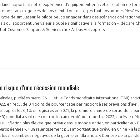
rland, apportant notre expérience d'équipementier à cette solution de for
ûrement aux exigences de nos clients tout en respectant nos normes élevées
type de simulateur, le pilote peut s'engager dans des scénarios opérationnels 
mais qui apportent une valeur ajoutée significative à la formation », déclare 
t of Customer Support & Services chez Airbus Helicopters.
le risque d’une récession mondiale
alisées, publiées mardi 26 juillet, le Fonds monétaire international (FMI) anti
2, en recul de 0,4 point de pourcentage par rapport à ses prévisions d’avril,
ment après les 6,1% enregistrés en 2021, la première année de sortie de la p
(PIB) mondial a subi une contraction au deuxième trimestre 2022, après le déb
 « l’inflation plus élevée que prévu dans le monde entier, en particulier aux E
uropéennes », « un ralentissement plus important que prévu en Chine » à la 
e et les « retombées négatives de la guerre en Ukraine ». « L’ombre de la pand