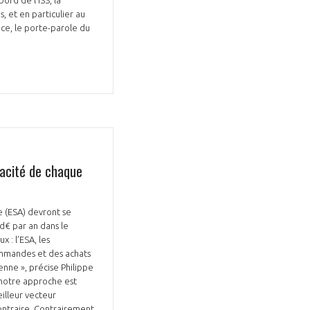
, et en particulier au
ce, le porte-parole du
cacité de chaque
 (ESA) devront se
Md€ par an dans le
x : l’ESA, les
mmandes et des achats
enne », précise Philippe
« notre approche est
eilleur vecteur
contraire. Contrairement