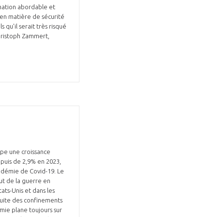
mation abordable et
 en matière de sécurité
qu'il serait très risqué
Christoph Zammert,
cipe une croissance
 puis de 2,9% en 2023,
andémie de Covid-19. Le
ut de la guerre en
tats-Unis et dans les
suite des confinements
émie plane toujours sur