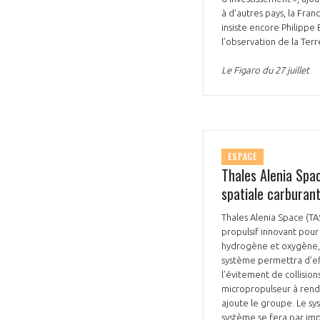
à d’autres pays, la Fra
insiste encore Philippe
l’observation de la Terr
Le Figaro du 27 juillet
ESPACE
Thales Alenia Spa
spatiale carburant
Thales Alenia Space (TA
propulsif innovant pour
hydrogène et oxygène, 
système permettra d’eff
l’évitement de collision
micropropulseur à rend
ajoute le groupe. Le sy
système se fera par imp