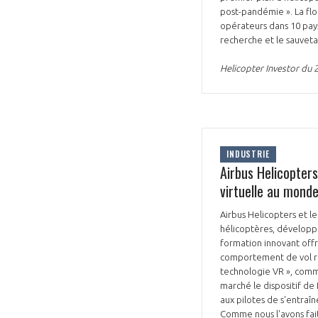
post-pandémie ». La flo
opérateurs dans 10 pay
recherche et le sauveta
Helicopter Investor du 27
INDUSTRIE
Airbus Helicopter
virtuelle au mond
Airbus Helicopters et le
hélicoptères, développe
formation innovant off
comportement de vol réa
technologie VR », comme
marché le dispositif de
aux pilotes de s'entraî
Comme nous l'avons fait