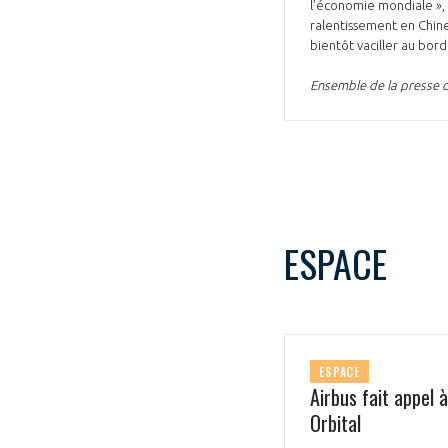
l’économie mondiale », r
ralentissement en Chine
bientôt vaciller au bord 
Ensemble de la presse du
VOUS ÊTES
ADHÉRENTS
ESPACE
Développez votre activité à l’étra
pérennité de votre entreprise à
ESPACE
Airbus fait appel 
Orbital