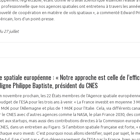
 professionnelle que nos agences spatiales ont entretenu à travers les années
ouvelé de coopération en matière de vols spatiaux », a commenté Edward Pri
icain, lors d'un point-presse.
 27 juillet
 spatiale européenne : « Notre approche est celle de l’effi
uligne Philippe Baptiste, président du CNES
en novembre prochain, les 22 États membres de l’Agence spatiale européenne
budget de l’ESA pour les trois ans à venir. « La France investit en moyenne 3 
2 Md€ pour l’Allemagne et plus de 1 Md€ pour l’Italie. Cela, via différents canau
le CNES avec d’autres agences comme la NASA, le plan France 2030, des co
e et aux startups, mais aussi des contributions directes à la Commission europé
NES, dans un entretien au Figaro. Si l’ambition spatiale française est forte, 
chaque euro investi. C’est pourquoi nous allons identifier, sujet par sujet, le m
te-t-il. Il ne s’agit pas « d’un désengagement de l’ESA par la France, bien au 