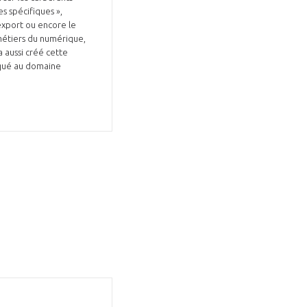
 spécifiques »,
export ou encore le
 métiers du numérique,
a aussi créé cette
iqué au domaine