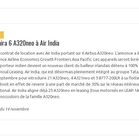
E
ira 6 A320neo à Air India
contrat de location avec Air India portant sur 6 Airbus A320neo. L'annonce a 
ce Airline Economics Growth Frontiers Asia Pacific. Les appareils seront livr
porteur indien devient un nouveau client du bailleur irlandais détenu à 100%
ial Leasing. Air India, qui est désormais pleinement intégré au groupe Tata,
septembre pour introduire 21 A320neo, 4 A321neo et 5 B777-200LR à sa flotte d
oit en effet de revenir à une part de marché de 30% sur le réseau intérieur
tional. Air India aligne déjà 25 A320neo en leasing (tous motorisés en LEAP-1A
nocouloirs de la famille A320neo.
n du 14 novembre