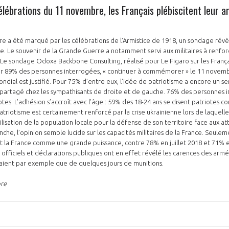
élébrations du 11 novembre, les Français plébiscitent leur 
e a été marqué par les célébrations de l’Armistice de 1918, un sondage révè
e. Le souvenir de la Grande Guerre a notamment servi aux militaires à renforce
 Le sondage Odoxa Backbone Consulting, réalisé pour Le Figaro sur les Françai
our 89% des personnes interrogées, « continuer à commémorer » le 11 novembr
mondial est justifié. Pour 75% d’entre eux, l’idée de patriotisme a encore un se
 partagé chez les sympathisants de droite et de gauche. 76% des personnes 
tes. L’adhésion s’accroît avec l’âge : 59% des 18-24 ans se disent patriotes c
triotisme est certainement renforcé par la crise ukrainienne lors de laquelle
lisation de la population locale pour la défense de son territoire face aux at
nche, l’opinion semble lucide sur les capacités militaires de la France. Seul
 la France comme une grande puissance, contre 78% en juillet 2018 et 71% en
 officiels et déclarations publiques ont en effet révélé les carences des armée
raient par exemple que de quelques jours de munitions.
bre