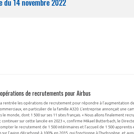
Synthèse du 14 novembre 2022
Mois
s opérations de recrutements pour Airbus
s la rentrée les opérations de recrutement pour répondre à l’augmentation 
commerciaux, en particulier de la famille A320. L’entreprise annonçait une 
le monde, dont 1 500 sur ses 11 sites français. « Nous allons finalement recr
 continuer sur cette lancée en 2023 », confirme Mikael Butterbach, le Direct
ompter le recrutement de 1 500 intérimaires et l’accueil de 1 500 apprentis 
s sur l’avion décarboné à 100% en 2035, qui fonctionne à l’hydrogène, et aussi