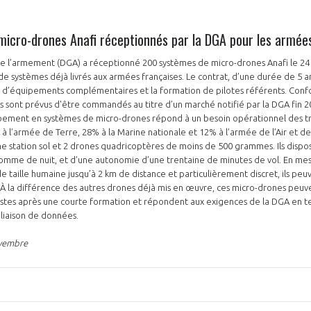
icro-drones Anafi réceptionnés par la DGA pour les armée
de l’armement (DGA) a réceptionné 200 systèmes de micro-drones Anafi le 24
 systèmes déjà livrés aux armées françaises. Le contrat, d’une durée de 5 ans
 d’équipements complémentaires et la formation de pilotes référents. Con
 sont prévus d'être commandés au titre d’un marché notifié par la DGA fin 20
PAS ENCORE ADH
uipement en systèmes de micro-drones répond à un besoin opérationnel des t
à l’armée de Terre, 28% à la Marine nationale et 12% à l’armée de l’Air et de l
VOUS ÊTES UN PROFESSIONN
 station sol et 2 drones quadricoptères de moins de 500 grammes. Ils dispo
comme de nuit, et d’une autonomie d’une trentaine de minutes de vol. En me
de taille humaine jusqu’à 2 km de distance et particulièrement discret, ils pe
nger et assurez la
Rejoignez une filière d’excellen
À la différence des autres drones déjà mis en œuvre, ces micro-drones peuven
 l’international
réseau au sein d’un écosystème
istes après une courte formation et répondent aux exigences de la DGA en t
a liaison de données.
DEMANDE D’ADHÉSION
ovembre
Avez-vous un statut de droit français ?