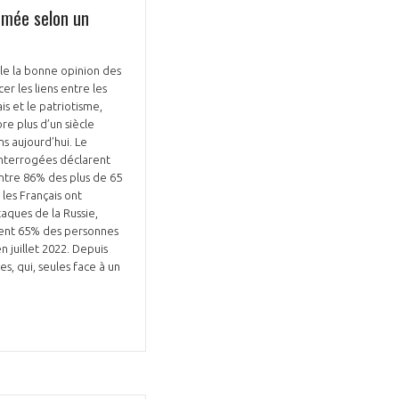
armée selon un
le la bonne opinion des
r les liens entre les
s et le patriotisme,
e plus d’un siècle
ns aujourd’hui. Le
interrogées déclarent
ontre 86% des plus de 65
 les Français ont
taques de la Russie,
ement 65% des personnes
 juillet 2022. Depuis
s, qui, seules face à un