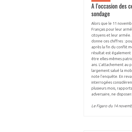
A l’occasion des c
sondage
Alors que le 11 novembr
Français pour leur armé
citoyens et leur armée.
donne ces chiffres : p
après la fin du conflit 
résultat est également
être elles-mêmes patrio
ans. L’attachement au pa
largement salué la mobi
note l’enquête. En reva
interrogées considèrent
plusieurs mois, rapports
adversaire, ne dispose
Le Figaro du 14 novem