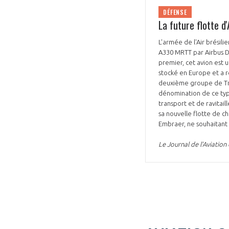
DÉFENSE
CONNEXION
La future flotte 
L'armée de l'Air brésili
A330 MRTT par Airbus D
premier, cet avion est 
stocké en Europe et a r
deuxième groupe de Tran
dénomination de ce type
transport et de ravitai
sa nouvelle flotte de ch
Embraer, ne souhaitant
Le Journal de l’Aviatio