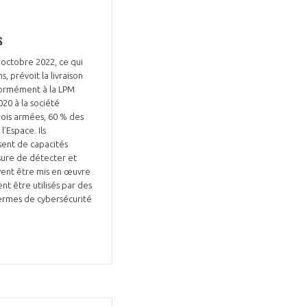
s
 octobre 2022, ce qui
, prévoit la livraison
formément à la LPM
Fermer
20 à la société
la
ÉRENT ?
rois armées, 60 % des
modale
Fermer
’Espace. Ils
membre
la
EL DE LA FILIÈRE ?
sent de capacités
modale
membre
sure de détecter et
uvent être mis en œuvre
ce et développez votre
Apportez votre savoir-faire à la
t être utilisés par des
 intégré et cohérent
défense de vos
ermes de cybersécurité