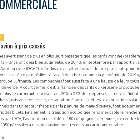
COMMERCIALE
E
d’avion à prix cassés
s avertissent de plus en plus leurs passagers que les tarifs vont inexorable
e la France ont déjà bien augmenté, de 20,4% en septembre par rapport à l’a
Aviation civile (DGAC). « L’industrie aurait eu besoin de prix plus hauts pour f
portant et être plus résiliente face à des chocs comme la pandémie de 2019 
roupe Lufthansa. Les compagnies font aussi face à une hausse de leurs coûts 
x de vente. À court terme, c’est la flambée des tarifs du kérosène provoquée
le plus, le carburant représentant 20% à 25% des dépenses sur un vol. L’inflat
hats (assistance en escale, restauration à bord…), et les revalorisations salari
nnels dans un secteur frappé par la pénurie de main-d’œuvre, font également
prix des billets. Finalement, la transition écologique rend inévitable le renché
ris par l’IATA, l’association qui fédère 180 compagnies aériennes, de rendre l
 2050 nécessitera d’avoir massivement recours au carburant durable.
bre