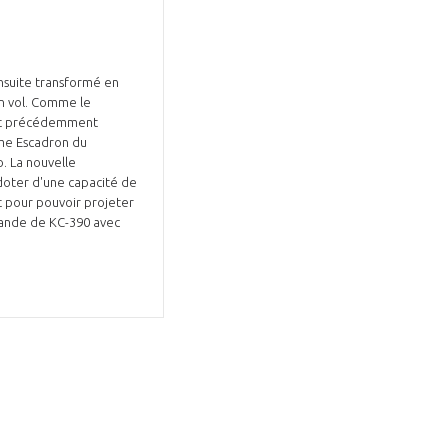
ensuite transformé en
en vol. Comme le
tait précédemment
ème Escadron du
. La nouvelle
GIFAS. Rencontres, salons,
 doter d'une capacité de
t pour pouvoir projeter
rogrammes ...
mmande de KC-390 avec
ÉSION