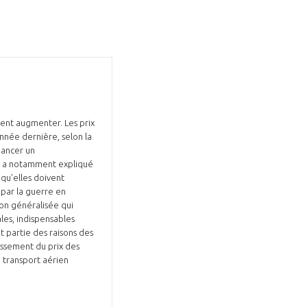
ment augmenter. Les prix
nnée dernière, selon la
inancer un
», a notamment expliqué
qu’elles doivent
 par la guerre en
ion généralisée qui
ales, indispensables
 partie des raisons des
rissement du prix des
e transport aérien