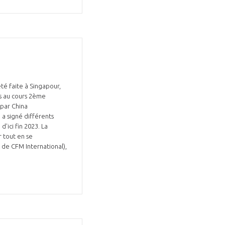
été faite à Singapour,
és au cours 2ème
 par China
 a signé différents
'ici fin 2023. La
 tout en se
 de CFM International),