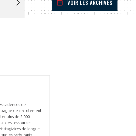
VOIR LES ARCHIVES
novembre
2022
 Précédent
Mois Suivant
L
M
M
J
V
S
D
1
2
3
4
5
6
7
8
9
10
11
12
13
14
15
16
17
18
19
20
21
22
23
24
25
26
27
28
29
30
des cadences de
campagne de recrutement
uter plus de 2 000
eur des ressources
et stagiaires de longue
 sur les carburants