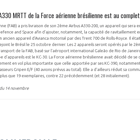
d'A330 MRTT de la Force aérienne brésilienne est au complet
enne (FAB) a pris livraison de son 2ème Airbus A330-200, un appareil qui sera 
NON
OUI
efence and Space afin d'ajouter, notamment, la capacité de ravitaillement 
un ancien appareil d'Avianca motorisé par des Trent 700 de Rolls-Royce. Il é
ejoint le Brésil le 25 octobre dernier. Les 2 appareils seront opérés par le 2
sport de la FAB, basé sur l'aéroport international Galeão de Rio de Janeiro
Découvrez les avantages d'adhérer au 
 d'appareils est le KC-30. La Force aérienne brésilienne avait décidé de se
llement en vol plus importante que celle apportée par ses KC-390, notammen
données sectorielles, p
asseurs Gripen E/F (40 avions prévus au total). Elle a d'ailleurs réduit sa co
 plus que 19 exemplaires, contre 22 précédemment (et 28 initialement).
DEMANDE D’ADH
n du 14 novembre