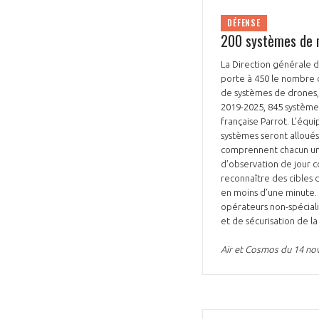
DÉFENSE
200 systèmes de m
La Direction générale 
porte à 450 le nombre de
de systèmes de drones,
2019-2025, 845 systèmes
VOUS ÊTES
française Parrot. L’éq
systèmes seront alloués 
ADHÉRENTS
comprennent chacun une
d’observation de jour 
reconnaître des cibles 
Développez votre activité à l’étra
en moins d’une minute. 
pérennité de votre entreprise à
opérateurs non-spécial
et de sécurisation de l
Air et Cosmos du 14 n