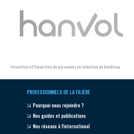
Aer
Formation et l'insertion de personnes en situation de handicap
PROFESSIONNELS DE LA FILIÈRE
Pourquoi nous rejoindre ?
Nos guides et publications
Nos réseaux à l'international