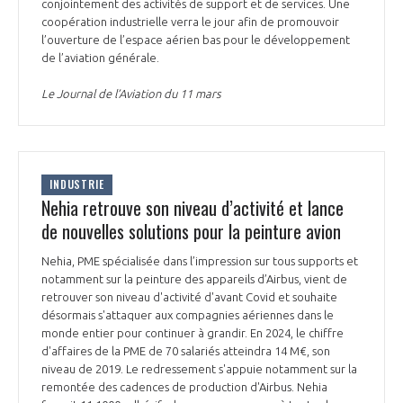
programmes ...
conjointement des activités de support et de services. Une
COMMISSIONS ET COMITÉS
POURQUOI DEVENIR MEMBRE ?
coopération industrielle verra le jour afin de promouvoir
L'OBSERVATOIRE
LE MÉDIATEUR DE LA FILIÈRE AÉRONAUTIQUE ET SPATIALE
l’ouverture de l’espace aérien bas pour le développement
DEMANDE D’ADHÉSION
de l’aviation générale.
MÉDIATION ET CHARTE D’ENGAGEMENT SUR LES RELATIONS ENTRE
Le Journal de l’Aviation du 11 mars
CLIENTS ET FOURNISSEURS
CHIFFRES CLÉS
LA MÉDIATION AU-DELÀ DE LA FILIÈRE AÉRONAUTIQUE ET SPATIALE
LES ENJEUX
INDUSTRIE
PRENDRE CONTACT AVEC LE MÉDIATEUR DE LA FILIÈRE
Nehia retrouve son niveau d’activité et lance
COMPÉTITIVITÉ
de nouvelles solutions pour la peinture avion
LES PUBLICATIONS
Nehia, PME spécialisée dans l’impression sur tous supports et
EMPLOI & FORMATION
notamment sur la peinture des appareils d’Airbus, vient de
DOCUMENTS & BROCHURES
retrouver son niveau d'activité d'avant Covid et souhaite
désormais s'attaquer aux compagnies aériennes dans le
ENVIRONNEMENT
RAPPORTS D'ACTIVITÉS
monde entier pour continuer à grandir. En 2024, le chiffre
d'affaires de la PME de 70 salariés atteindra 14 M€, son
niveau de 2019. Le redressement s'appuie notamment sur la
INNOVATION
remontée des cadences de production d'Airbus. Nehia