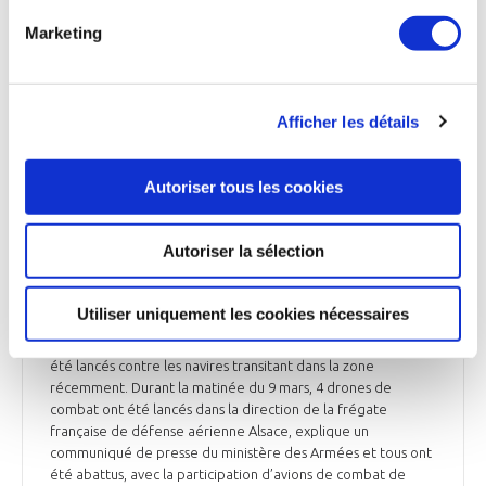
salariés supplémentaires.
Marketing
L’Usine Nouvelle du 12 mars
Afficher les détails
DÉFENSE
Intervention d’avions de combat français
Autoriser tous les cookies
contre des drones Houthis en Mer Rouge
Autoriser la sélection
Des Mirage 2000-5 français seraient intervenus dans
l’interception de drones Houthis en Mer Rouge.
L’affrontement entre rebelles Houthis soutenus par Téhéran
Utiliser uniquement les cookies nécessaires
et les puissances occidentales ne cesse pas au débouché de
la Mer Rouge. Plusieurs dizaines de missiles et de drones ont
été lancés contre les navires transitant dans la zone
récemment. Durant la matinée du 9 mars, 4 drones de
combat ont été lancés dans la direction de la frégate
française de défense aérienne Alsace, explique un
communiqué de presse du ministère des Armées et tous ont
été abattus, avec la participation d’avions de combat de