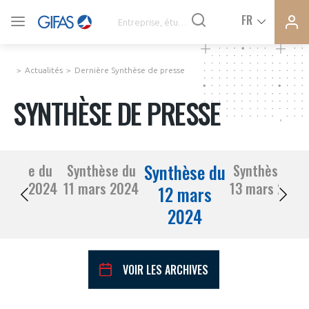
Ferme
Ferme
FR
VOUS ÊTES ADHÉRENTS
la
la
modal
modal
memb
memb
Actualités
Dernière Synthèse de presse
ACTUALITÉS
SYNTHÈSE DE PRESSE
À LA UNE
Synthèse du
nthèse du
Synthèse du
Synthèse du
DEMANDE D’ADHÉSION
08 mars 2024
11 mars 2024
13 mars 2024
SYNTHÈSE DE PRESSE
12 mars
2024
CONNEXION
AGENDA
Avez-vous un statut de droit français ?
VOIR LES ARCHIVES
PAS ENCORE ADHÉRENT ?
COMMUNIQUÉS DE PRESSE
VOUS ÊTES UN PROFESSIONNEL DE LA FILIÈRE ?