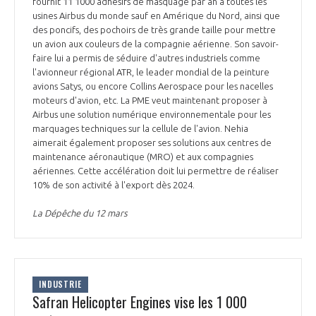
fournit 11 1000 adhésifs de masquage par an à toutes les
INTERNATIONALISATION
usines Airbus du monde sauf en Amérique du Nord, ainsi que
des poncifs, des pochoirs de très grande taille pour mettre
un avion aux couleurs de la compagnie aérienne. Son savoir-
faire lui a permis de séduire d'autres industriels comme
l'avionneur régional ATR, le leader mondial de la peinture
avions Satys, ou encore Collins Aerospace pour les nacelles
moteurs d'avion, etc. La PME veut maintenant proposer à
Airbus une solution numérique environnementale pour les
marquages techniques sur la cellule de l'avion. Nehia
aimerait également proposer ses solutions aux centres de
maintenance aéronautique (MRO) et aux compagnies
aériennes. Cette accélération doit lui permettre de réaliser
10% de son activité à l'export dès 2024.
La Dépêche du 12 mars
INDUSTRIE
Safran Helicopter Engines vise les 1 000