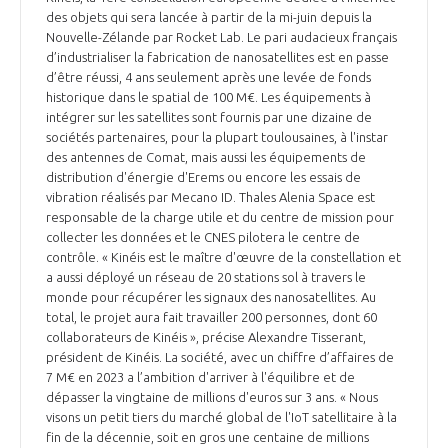
des objets qui sera lancée à partir de la mi-juin depuis la
Nouvelle-Zélande par Rocket Lab. Le pari audacieux français
d’industrialiser la fabrication de nanosatellites est en passe
d’être réussi, 4 ans seulement après une levée de fonds
historique dans le spatial de 100 M€. Les équipements à
intégrer sur les satellites sont fournis par une dizaine de
sociétés partenaires, pour la plupart toulousaines, à l'instar
des antennes de Comat, mais aussi les équipements de
distribution d'énergie d'Erems ou encore les essais de
vibration réalisés par Mecano ID. Thales Alenia Space est
responsable de la charge utile et du centre de mission pour
collecter les données et le CNES pilotera le centre de
contrôle. « Kinéis est le maître d'œuvre de la constellation et
a aussi déployé un réseau de 20 stations sol à travers le
monde pour récupérer les signaux des nanosatellites. Au
total, le projet aura fait travailler 200 personnes, dont 60
collaborateurs de Kinéis », précise Alexandre Tisserant,
président de Kinéis. La société, avec un chiffre d’affaires de
7 M€ en 2023 a l’ambition d'arriver à l'équilibre et de
dépasser la vingtaine de millions d'euros sur 3 ans. « Nous
visons un petit tiers du marché global de l'IoT satellitaire à la
fin de la décennie, soit en gros une centaine de millions