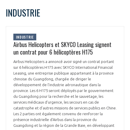
LE GIFAS
NON
OUI
mars
2024
Mois Précédent
Mois 
t
INDUSTRIE
Rejoignez une filière d’excellence et développez
L
M
M
J
V
S
D
 à
votre réseau au sein d’un écosystème intégré et
1
2
3
PRÉSENTATION
cohérent
4
5
6
7
8
9
10
INDUSTRIE
11
12
13
14
15
16
17
Airbus Helicopters et SKYCO Leasing signent
NOTRE VISION
ORGANISATION
18
19
20
21
22
23
24
un contrat pour 6 hélicoptères H175
25
26
27
28
29
30
31
NOS MISSIONS
Airbus Helicopters a annoncé avoir signé un contrat portant
LE CONSEIL DU GIFAS
FONCTIONNEMENT
sur 6 hélicoptères H175 avec SKYCO International Financial
Leasing, une entreprise publique appartenant à la province
NOTRE HISTOIRE
chinoise du Guangdong, chargée de diriger le
L’ÉQUIPE DU GIFAS
GEADS
développement de l'industrie aéronautique dans la
ACCOMPAGNEMENT DE NOS ADHÉRENTS
province. Les 6 H175 seront déployés par le gouvernement
du Guangdong pour la recherche et le sauvetage, les
NOS RÉSEAUX À L'INTERNATIONAL
COMITÉ AERO PME
services médicaux d'urgence, les secours en cas de
LES PROGRAMMES DU GIFAS
LA MÉDIATION
catastrophe et d'autres missions de services publics en Chine.
Les 2 parties ont également convenu de renforcer la
Découvrez les avantages d'adhérer au GIFAS.
STARTAIR
UN ÉCOSYSTÈME INTÉGRÉ ET COHÉRENT
présence industrielle d’Airbus dans la province du
LA MÉDIATION DANS LA FILIÈRE AÉRONAUTIQUE ET SPATIALE
Rencontres, salons, données sectorielles,
LE SALON DU BOURGET
Guangdong et la région de la Grande Baie, en développant