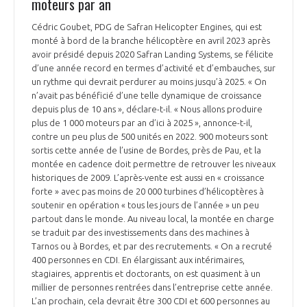
moteurs par an
Cédric Goubet, PDG de Safran Helicopter Engines, qui est
monté à bord de la branche hélicoptère en avril 2023 après
avoir présidé depuis 2020 Safran Landing Systems, se félicite
d’une année record en termes d’activité et d’embauches, sur
un rythme qui devrait perdurer au moins jusqu’à 2025. « On
n’avait pas bénéficié d’une telle dynamique de croissance
depuis plus de 10 ans », déclare-t-il. « Nous allons produire
plus de 1 000 moteurs par an d’ici à 2025 », annonce-t-il,
contre un peu plus de 500 unités en 2022. 900 moteurs sont
sortis cette année de l’usine de Bordes, près de Pau, et la
montée en cadence doit permettre de retrouver les niveaux
historiques de 2009. L’après-vente est aussi en « croissance
forte » avec pas moins de 20 000 turbines d’hélicoptères à
soutenir en opération « tous les jours de l’année » un peu
partout dans le monde. Au niveau local, la montée en charge
se traduit par des investissements dans des machines à
Tarnos ou à Bordes, et par des recrutements. « On a recruté
400 personnes en CDI. En élargissant aux intérimaires,
stagiaires, apprentis et doctorants, on est quasiment à un
millier de personnes rentrées dans l’entreprise cette année.
L’an prochain, cela devrait être 300 CDI et 600 personnes au