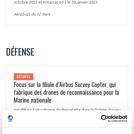
octobre 2022 et Inmarsat 6-F2 le 30 janvier 2023.
Aerobuzz du 12 mars
DÉFENSE
DÉFENSE
Focus sur la filiale d’Airbus Survey Copter, qui
fabrique des drones de reconnaissance pour la
Marine nationale
Installé sur l’aérodrome de Pierrelatte dans la Drôme, Survey
Copter fabrique des systèmes de drones de reconnaissance
destinés à la Marine Nationale. L’Usine Nouvelle consacre un
reportage à la PME, entrée dans le giron d’Airbus Defence
and Space en 2011, qui fournit des systèmes de drones de