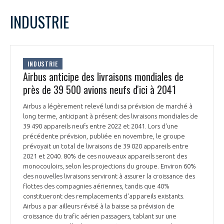
LE GIFAS
NON
OUI
juillet
2022
Mois Précédent
Mois 
t
INDUSTRIE
Rejoignez une filière d’excellence et développez
L
M
M
J
V
S
D
 à
votre réseau au sein d’un écosystème intégré et
1
2
3
PRÉSENTATION
cohérent
4
5
6
7
8
9
10
INDUSTRIE
11
12
13
14
15
16
17
Airbus anticipe des livraisons mondiales de
NOTRE VISION
ORGANISATION
18
19
20
21
22
23
24
près de 39 500 avions neufs d'ici à 2041
25
26
27
28
29
30
31
NOS MISSIONS
Airbus a légèrement relevé lundi sa prévision de marché à
LE CONSEIL DU GIFAS
FONCTIONNEMENT
long terme, anticipant à présent des livraisons mondiales de
39 490 appareils neufs entre 2022 et 2041. Lors d'une
NOTRE HISTOIRE
précédente prévision, publiée en novembre, le groupe
L’ÉQUIPE DU GIFAS
GEADS
prévoyait un total de livraisons de 39 020 appareils entre
ACCOMPAGNEMENT DE NOS ADHÉRENTS
2021 et 2040. 80% de ces nouveaux appareils seront des
monocouloirs, selon les projections du groupe. Environ 60%
NOS RÉSEAUX À L'INTERNATIONAL
COMITÉ AERO PME
des nouvelles livraisons serviront à assurer la croissance des
LES PROGRAMMES DU GIFAS
LA MÉDIATION
flottes des compagnies aériennes, tandis que 40%
constitueront des remplacements d'appareils existants.
Découvrez les avantages d'adhérer au GIFAS.
STARTAIR
UN ÉCOSYSTÈME INTÉGRÉ ET COHÉRENT
Airbus a par ailleurs révisé à la baisse sa prévision de
LA MÉDIATION DANS LA FILIÈRE AÉRONAUTIQUE ET SPATIALE
Rencontres, salons, données sectorielles,
LE SALON DU BOURGET
croissance du trafic aérien passagers, tablant sur une