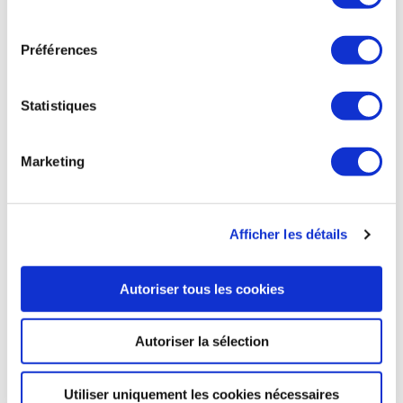
La NASA dévoile la première image du
consentement
télescope James-Webb
Préférences
La NASA a présenté au président américain Joe Biden la
première image du télescope spatial James-Webb, avec
presque 24 heures d'avance sur le programme prévu depuis
Statistiques
plusieurs semaines par l’agence américaine. Il s'agit d'un jour
« historique », a salué le président américain. La première
image de l’amas de galaxies SMACS 0723, produite le 11
Marketing
juillet, représente « l'image la plus profonde jamais prise de
notre Univers », selon Bill Nelson, administrateur de la NASA.
Il s’agit de la photographie du champ profond de l’Univers,
qui contient la trace de sources très brillantes au premier
Afficher les détails
plan et, en arrière-plan, à peine visibles, des sources témoin
des premiers temps de l’Univers. La photo illustre aussi un
effet de relativité générale décrite par Albert Einstein, la
Autoriser tous les cookies
lentille gravitationnelle.
Ensemble de la presse du 12 juillet
Autoriser la sélection
Utiliser uniquement les cookies nécessaires