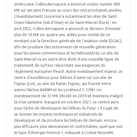
américaine Collins Aerospace a annoncé vouloir investir 400
M€ sur ses sites français au cours des cinq prochaines années.
L’investissement concernera notamment les sites de Saint-
Ouen-l’Aumône (Val-d’Oise) et de Saint-Marcel (Eure) : en
avril 2022, Collins Aerospace a annoncé sa décision d’investir
plus de 16 M€ sur quatre ans, aidée pour moitié de ce
montant par la Direction générale de l’aviation civile (DGAC),
afin de produire des actionneurs de nouvelle génération
pour les avions commerciaux et les hélicoptères. Le site de
Saint-Marcel va en outre être doté d’une nouvelle ligne de
traitement de surface répondant aux exigences du
règlement européen Reach. Autre investissement majeur, un
centre d’excellence pour hélices d’avion sur son site de
Figeac (Lot), au sein de Ratier Figeac, qui fournit entre
autres l’Airbus A440M et les Lockheed C-130H. Un
investissement de 32 M€ décidé en 2019 et maintenu malgré
la crise sanitaire. Inauguré en octobre 2021, ce centre aura
pour tâche de développer les hélices du futur. « Il s’agit de
se donner les moyens techniques et industriels de
développer et de produire les hélices de demain, encore
plus efficaces, plus silencieuses et confortables, quel que soit
le type d’énergie motrice », indiquait à L’Usine Nouvelle