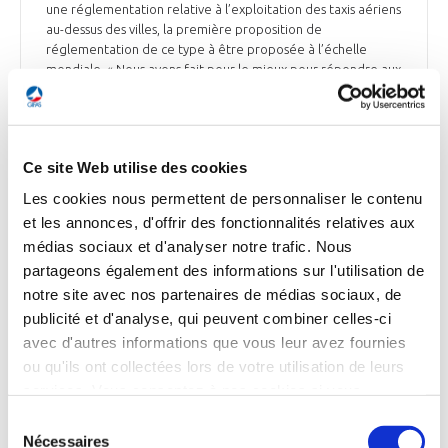
une réglementation relative à l’exploitation des taxis aériens
au-dessus des villes, la première proposition de
réglementation de ce type à être proposée à l’échelle
mondiale. « Nous avons fait pour le mieux pour répondre aux
préoccupations sociétales générales et aux attentes des
citoyens européens en matière de sécurité, de sûreté, de
respect de la vie privée, d’environnement et de bruit », a
indiqué Patrick Ky, directeur exécutif de l’AESA. Le nouveau
Ce site Web utilise des cookies
cadre réglementaire est ouvert à la consultation publique
jusqu’au 30 septembre 2022.
Les cookies nous permettent de personnaliser le contenu
et les annonces, d'offrir des fonctionnalités relatives aux
Air & Cosmos du 8 juillet
médias sociaux et d'analyser notre trafic. Nous
partageons également des informations sur l'utilisation de
notre site avec nos partenaires de médias sociaux, de
publicité et d'analyse, qui peuvent combiner celles-ci
ESPACE
avec d'autres informations que vous leur avez fournies
ou qu'ils ont collectées lors de votre utilisation de leurs
services. Vous consentez à nos cookies si vous
continuez à utiliser notre site Web.
Sélection
ESPACE
Nécessaires
du