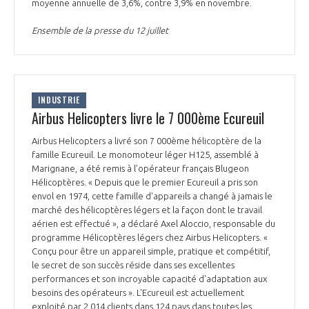
programmes ...
moyenne annuelle de 3,6%, contre 3,9% en novembre.
COMMISSIONS ET COMITÉS
POURQUOI DEVENIR MEMBRE ?
L'OBSERVATOIRE
LE MÉDIATEUR DE LA FILIÈRE AÉRONAUTIQUE ET SPATIALE
Ensemble de la presse du 12 juillet
DEMANDE D’ADHÉSION
MÉDIATION ET CHARTE D’ENGAGEMENT SUR LES RELATIONS ENTRE
CLIENTS ET FOURNISSEURS
CHIFFRES CLÉS
INDUSTRIE
Airbus Helicopters livre le 7 000ème Ecureuil
LA MÉDIATION AU-DELÀ DE LA FILIÈRE AÉRONAUTIQUE ET SPATIALE
LES ENJEUX
Airbus Helicopters a livré son 7 000ème hélicoptère de la
PRENDRE CONTACT AVEC LE MÉDIATEUR DE LA FILIÈRE
famille Ecureuil. Le monomoteur léger H125, assemblé à
Marignane, a été remis à l’opérateur français Blugeon
COMPÉTITIVITÉ
LES PUBLICATIONS
Hélicoptères. « Depuis que le premier Ecureuil a pris son
envol en 1974, cette famille d'appareils a changé à jamais le
EMPLOI & FORMATION
marché des hélicoptères légers et la façon dont le travail
DOCUMENTS & BROCHURES
aérien est effectué », a déclaré Axel Aloccio, responsable du
programme Hélicoptères légers chez Airbus Helicopters. «
ENVIRONNEMENT
Conçu pour être un appareil simple, pratique et compétitif,
RAPPORTS D'ACTIVITÉS
le secret de son succès réside dans ses excellentes
performances et son incroyable capacité d'adaptation aux
INNOVATION
besoins des opérateurs ». L'Ecureuil est actuellement
exploité par 2 014 clients dans 124 pays dans toutes les