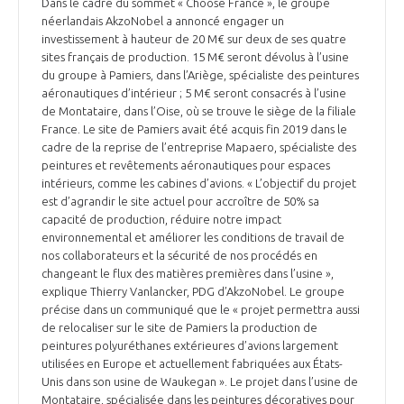
Dans le cadre du sommet « Choose France », le groupe
néerlandais AkzoNobel a annoncé engager un
investissement à hauteur de 20 M€ sur deux de ses quatre
sites français de production. 15 M€ seront dévolus à l’usine
du groupe à Pamiers, dans l’Ariège, spécialiste des peintures
aéronautiques d’intérieur ; 5 M€ seront consacrés à l’usine
de Montataire, dans l’Oise, où se trouve le siège de la filiale
France. Le site de Pamiers avait été acquis fin 2019 dans le
cadre de la reprise de l’entreprise Mapaero, spécialiste des
peintures et revêtements aéronautiques pour espaces
intérieurs, comme les cabines d’avions. « L’objectif du projet
est d’agrandir le site actuel pour accroître de 50% sa
capacité de production, réduire notre impact
environnemental et améliorer les conditions de travail de
nos collaborateurs et la sécurité de nos procédés en
changeant le flux des matières premières dans l’usine »,
explique Thierry Vanlancker, PDG d’AkzoNobel. Le groupe
précise dans un communiqué que le « projet permettra aussi
de relocaliser sur le site de Pamiers la production de
peintures polyuréthanes extérieures d’avions largement
utilisées en Europe et actuellement fabriquées aux États-
Unis dans son usine de Waukegan ». Le projet dans l’usine de
Montataire, spécialisée dans les peintures décoratives pour