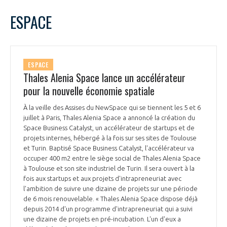
LE GIFAS
NON
OUI
juillet
2023
Mois Précédent
Mois 
t
ESPACE
Rejoignez une filière d’excellence et développez
L
M
M
J
V
S
D
 à
votre réseau au sein d’un écosystème intégré et
1
2
PRÉSENTATION
cohérent
3
4
5
6
7
8
9
ESPACE
10
11
12
13
14
15
16
Thales Alenia Space lance un accélérateur
NOTRE VISION
ORGANISATION
17
18
19
20
21
22
23
pour la nouvelle économie spatiale
24
25
26
27
28
29
30
NOS MISSIONS
À la veille des Assises du NewSpace qui se tiennent les 5 et 6
31
LE CONSEIL DU GIFAS
FONCTIONNEMENT
juillet à Paris, Thales Alenia Space a annoncé la création du
Space Business Catalyst, un accélérateur de startups et de
NOTRE HISTOIRE
projets internes, hébergé à la fois sur ses sites de Toulouse
L’ÉQUIPE DU GIFAS
GEADS
et Turin. Baptisé Space Business Catalyst, l'accélérateur va
ACCOMPAGNEMENT DE NOS ADHÉRENTS
occuper 400 m2 entre le siège social de Thales Alenia Space
à Toulouse et son site industriel de Turin. Il sera ouvert à la
NOS RÉSEAUX À L'INTERNATIONAL
COMITÉ AERO PME
fois aux startups et aux projets d'intrapreneuriat avec
LES PROGRAMMES DU GIFAS
LA MÉDIATION
l'ambition de suivre une dizaine de projets sur une période
de 6 mois renouvelable. « Thales Alenia Space dispose déjà
Découvrez les avantages d'adhérer au GIFAS.
STARTAIR
UN ÉCOSYSTÈME INTÉGRÉ ET COHÉRENT
depuis 2014 d'un programme d'intrapreneuriat qui a suivi
LA MÉDIATION DANS LA FILIÈRE AÉRONAUTIQUE ET SPATIALE
Rencontres, salons, données sectorielles,
LE SALON DU BOURGET
une dizaine de projets en pré-incubation. L'un d'eux a