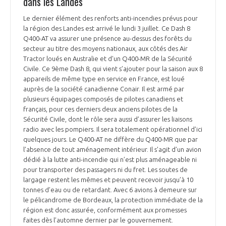
dans les Landes
Le dernier élément des renforts anti-incendies prévus pour
la région des Landes est arrivé le lundi 3 juillet. Ce Dash 8
Q400-AT va assurer une présence au-dessus des forêts du
secteur au titre des moyens nationaux, aux côtés des Air
Tractor loués en Australie et d'un Q400-MR de la Sécurité
Civile. Ce 9ème Dash 8, qui vient s’ajouter pour la saison aux 8
appareils de même type en service en France, est loué
auprès de la société canadienne Conair. Il est armé par
plusieurs équipages composés de pilotes canadiens et
français, pour ces derniers deux anciens pilotes de la
Sécurité Civile, dont le rôle sera aussi d’assurer les liaisons
radio avec les pompiers. Il sera totalement opérationnel d’ici
quelques jours. Le Q400-AT ne diffère du Q400-MR que par
l’absence de tout aménagement intérieur. Il s’agit d’un avion
dédié à la lutte anti-incendie qui n’est plus aménageable ni
pour transporter des passagers ni du fret. Les soutes de
largage restent les mêmes et peuvent recevoir jusqu’à 10
tonnes d’eau ou de retardant. Avec 6 avions à demeure sur
le pélicandrome de Bordeaux, la protection immédiate de la
région est donc assurée, conformément aux promesses
faites dès l’automne dernier par le gouvernement.