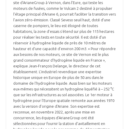
site d’ArianeGroup à Vernon, dans l’Eure, qui teste les
moteurs de fusées, comme le Vulcain 2 destiné à propulser
l’étage principal d’Ariane 6, pourrait faciliter la transition vers
l’avion zéro-émission. Classé Seveso seuil haut, doté d’une
caserne de pompiers, le lieu est éloigné de toutes
habitations, la zone d’essais s’étend sur plus de 115 hectares
pour réaliser les tests en toute sécurité. Il est doté d’un
réservoir à hydrogène liquide de près de 10 mètres de
hauteur et d’une capacité d’environ 200 m3. « Pour répondre
aux besoins de nos moteurs, ce site de Vernon est le plus
grand consommateur d’hydrogène liquide en France »,
explique Jean-François Delange, le directeur de cet
établissement. L’industriel revendique une expertise
historique unique en Europe de plus de 50 ans dans le
domaine de l’hydrogène liquide. Aussi bien sur les moteurs
eux-mêmes qui nécessitent un hydrogène liquéfié à – 252 °C
que sur les infrastructures au sol associées. Le 1er moteur à
hydrogène pour l’Europe spatiale remonte aux années 1970
avec la version d’origine d’Ariane. Son expertise est
reconnue, en novembre 2022, après une mise en
concurrence, les équipes d’ArianeGroup ont été
sélectionnées pour fournir la station d’avitaillement en