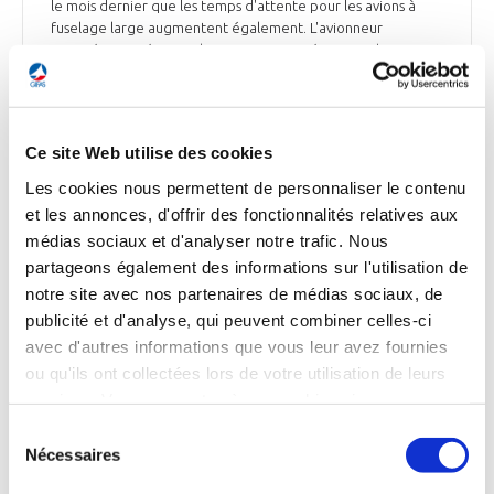
le mois dernier que les temps d'attente pour les avions à
fuselage large augmentent également. L'avionneur
européen a prévu que les compagnies aériennes chinoises
auront besoin de 9 440 nouveaux avions entre 2023 et 2042,
dont environ 15% de gros porteurs. « L'Asie représente la
moitié de la demande mondiale pour les 20 prochaines
années. La Chine représente environ la moitié de la
Ce site Web utilise des cookies
demande de l'Asie », a expliqué George Xu. Environ 50
compagnies aériennes chinoises exploitent quelque 3 190
Les cookies nous permettent de personnaliser le contenu
avions monocouloirs et 449 bicouloirs. Les « Big Three » (Air
et les annonces, d'offrir des fonctionnalités relatives aux
China, China Southern Airlines et China Eastern Airlines)
médias sociaux et d'analyser notre trafic. Nous
représentent les deux tiers de la flotte globale et ont des
partageons également des informations sur l'utilisation de
avions dont l'âge moyen est d'environ 8 ans.
notre site avec nos partenaires de médias sociaux, de
Boursier.com du 5 juillet
publicité et d'analyse, qui peuvent combiner celles-ci
avec d'autres informations que vous leur avez fournies
ou qu'ils ont collectées lors de votre utilisation de leurs
services. Vous consentez à nos cookies si vous
continuez à utiliser notre site Web.
INDUSTRIE
Sélection
Sabena Engineering s'agrandit avec
Nécessaires
du
l'acquisition d'Aircamo Aviation
consentement