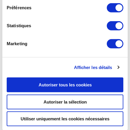
Sabena Engineering, filiale du groupe Orizio, a annoncé
Préférences
mardi 4 juillet l'acquisition de 70% des parts du groupe
Aircamo Aviation. Il s’agit d’une entreprise anglaise, basée
sur l'aéroport de Hawarden, au Pays de Galles, spécialisée
Statistiques
dans les secteurs de l'aviation privée et commerciale. Cette
acquisition vise à augmenter les capacités de Sabena
Engineering, particulièrement en termes de services. Cet
Marketing
achat pour le groupe Orizio s'inscrit dans une phase de
croissance continue, avec d'un côté les achats de Lufthansa
Technik Brussels NV et Lufthansa Technik Maintenance
International, et de l'autre, plusieurs contrats ou accords en
Afficher les détails
vue pour ses filiales.
Air & Cosmos du 5 juillet
Autoriser tous les cookies
Autoriser la sélection
DÉFENSE
Utiliser uniquement les cookies nécessaires