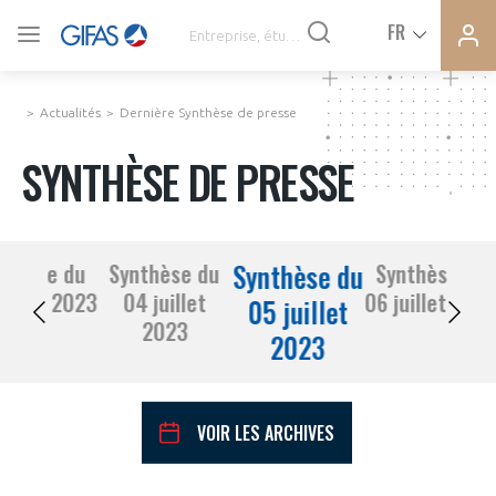
Ferme
Ferme
FR
VOUS ÊTES ADHÉRENTS
la
la
modal
modal
memb
memb
Actualités
Dernière Synthèse de presse
ACTUALITÉS
SYNTHÈSE DE PRESSE
À LA UNE
Synthèse du
nthèse du
Synthèse du
Synthèse du
DEMANDE D’ADHÉSION
03 juillet 2023
04 juillet
06 juillet 202
SYNTHÈSE DE PRESSE
05 juillet
2023
2023
CONNEXION
AGENDA
Avez-vous un statut de droit français ?
VOIR LES ARCHIVES
PAS ENCORE ADHÉRENT ?
COMMUNIQUÉS DE PRESSE
VOUS ÊTES UN PROFESSIONNEL DE LA FILIÈRE ?