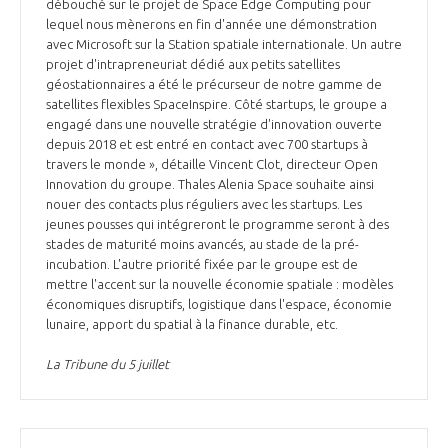
programmes ...
débouché sur le projet de Space Edge Computing pour
COMMISSIONS ET COMITÉS
POURQUOI DEVENIR MEMBRE ?
lequel nous mènerons en fin d'année une démonstration
L'OBSERVATOIRE
LE MÉDIATEUR DE LA FILIÈRE AÉRONAUTIQUE ET SPATIALE
avec Microsoft sur la Station spatiale internationale. Un autre
DEMANDE D’ADHÉSION
projet d'intrapreneuriat dédié aux petits satellites
géostationnaires a été le précurseur de notre gamme de
MÉDIATION ET CHARTE D’ENGAGEMENT SUR LES RELATIONS ENTRE
satellites flexibles SpaceInspire. Côté startups, le groupe a
CLIENTS ET FOURNISSEURS
CHIFFRES CLÉS
engagé dans une nouvelle stratégie d'innovation ouverte
depuis 2018 et est entré en contact avec 700 startups à
LA MÉDIATION AU-DELÀ DE LA FILIÈRE AÉRONAUTIQUE ET SPATIALE
travers le monde », détaille Vincent Clot, directeur Open
Innovation du groupe. Thales Alenia Space souhaite ainsi
LES ENJEUX
nouer des contacts plus réguliers avec les startups. Les
PRENDRE CONTACT AVEC LE MÉDIATEUR DE LA FILIÈRE
jeunes pousses qui intégreront le programme seront à des
stades de maturité moins avancés, au stade de la pré-
COMPÉTITIVITÉ
LES PUBLICATIONS
incubation. L'autre priorité fixée par le groupe est de
mettre l'accent sur la nouvelle économie spatiale : modèles
EMPLOI & FORMATION
économiques disruptifs, logistique dans l'espace, économie
DOCUMENTS & BROCHURES
lunaire, apport du spatial à la finance durable, etc.
ENVIRONNEMENT
La Tribune du 5 juillet
RAPPORTS D'ACTIVITÉS
INNOVATION