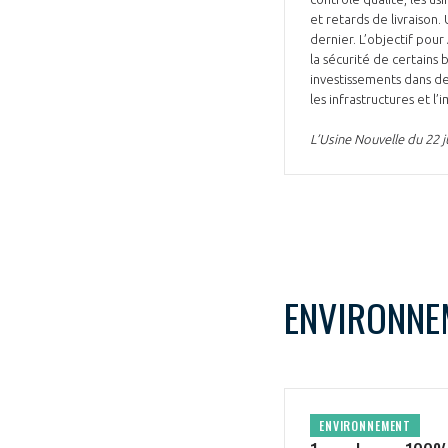
et retards de livraison
dernier. L’objectif pour
la sécurité de certains
investissements dans des
les infrastructures et l’
L’Usine Nouvelle du 22 j
VOUS ÊTES
ADHÉRENTS
Développez votre activité à l’étra
pérennité de votre entreprise à
ENVIRONNE
ENVIRONNEMENT