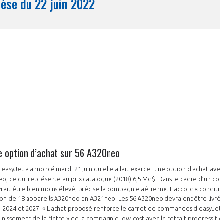
Synthèse du 22 juin 2022
Mois
e option d’achat sur 56 A320neo
asyJet a annoncé mardi 21 juin qu'elle allait exercer une option d'achat avec 
eo, ce qui représente au prix catalogue (2018) 6,5 Md$. Dans le cadre d’un co
vrait être bien moins élevé, précise la compagnie aérienne. L'accord « conditi
sion de 18 appareils A320neo en A321neo. Les 56 A320neo devraient être livré
 2024 et 2027. « L'achat proposé renforce le carnet de commandes d'easyJet
unissement de la flotte » de la compagnie low-cost avec le retrait progressif 