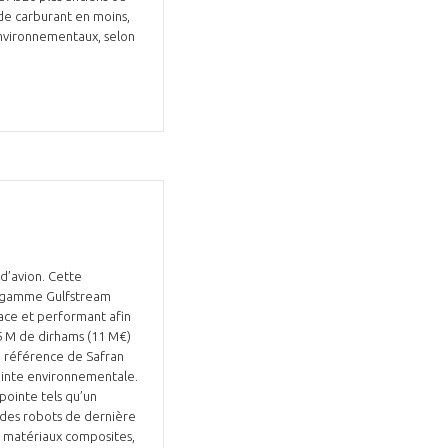
de carburant en moins,
environnementaux, selon
 d’avion. Cette
de gamme Gulfstream
ace et performant afin
5 M de dirhams (11 M€)
 de référence de Safran
einte environnementale.
pointe tels qu’un
 des robots de dernière
en matériaux composites,