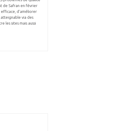
nt de Safran en février
 efficace, d’améliorer
 atteignable via des
e les sites mais aussi
Fermer
la
ÉRENT ?
modale
Fermer
membre
la
EL DE LA FILIÈRE ?
modale
membre
ce et développez votre
Apportez votre savoir-faire à la
 intégré et cohérent
défense de vos