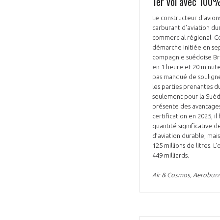
1er vol avec 100%
CONNEXION
Le constructeur d'avion
carburant d’aviation dur
commercial régional. Ce 
démarche initiée en sep
compagnie suédoise Bra
en 1 heure et 20 minutes env
pas manqué de souligner
les parties prenantes d
seulement pour la Suède
présente des avantages 
certification en 2025, 
quantité significative 
d’aviation durable, mai
125 millions de litres. 
449 milliards.
Air & Cosmos, Aerobuzz e