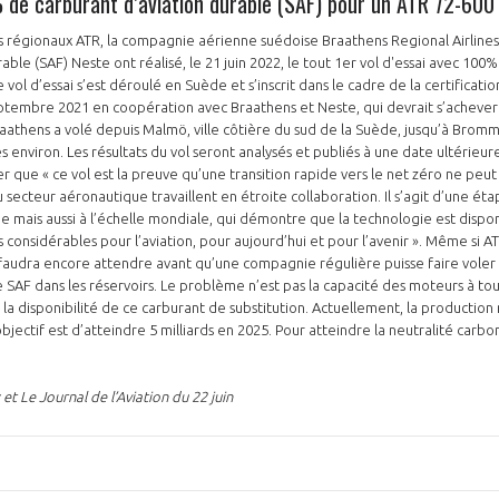
 de carburant d’aviation durable (SAF) pour un ATR 72-600
s régionaux ATR, la compagnie aérienne suédoise Braathens Regional Airlines 
able (SAF) Neste ont réalisé, le 21 juin 2022, le tout 1er vol d'essai avec 100
vol d’essai s’est déroulé en Suède et s’inscrit dans le cadre de la certificat
NON
OUI
tembre 2021 en coopération avec Braathens et Neste, qui devrait s’achever d’
athens a volé depuis Malmö, ville côtière du sud de la Suède, jusqu’à Bromm
iron. Les résultats du vol seront analysés et publiés à une date ultérieure. L’avionneur ATR n
 que « ce vol est la preuve qu’une transition rapide vers le net zéro ne peut 
Découvrez les avantages d'adhérer au 
u secteur aéronautique travaillent en étroite collaboration. Il s’agit d’une é
 mais aussi à l’échelle mondiale, qui démontre que la technologie est dispon
données sectorielles, p
considérables pour l’aviation, pour aujourd’hui et pour l’avenir ». Même si A
il faudra encore attendre avant qu’une compagnie régulière puisse faire voler
de SAF dans les réservoirs. Le problème n’est pas la capacité des moteurs à to
DEMANDE D’ADH
s la disponibilité de ce carburant de substitution. Actuellement, la productio
L’objectif est d’atteindre 5 milliards en 2025. Pour atteindre la neutralité carbo
t Le Journal de l’Aviation du 22 juin