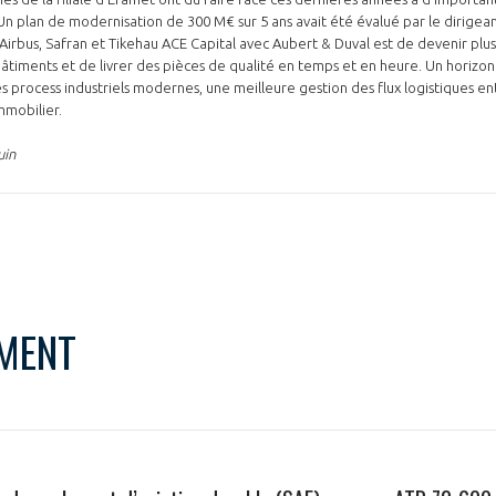
. Un plan de modernisation de 300 M€ sur 5 ans avait été évalué par le dirigea
 Airbus, Safran et Tikehau ACE Capital avec Aubert & Duval est de devenir plus
 bâtiments et de livrer des pièces de qualité en temps et en heure. Un horizon
 process industriels modernes, une meilleure gestion des flux logistiques entr
immobilier.
uin
PAS ENCORE ADH
VOUS ÊTES UN PROFESSIONN
nger et assurez la
Rejoignez une filière d’excellen
 l’international
réseau au sein d’un écosystème
MENT
DEMANDE D’ADHÉSION
Avez-vous un statut de droit français ?