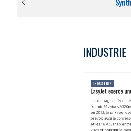
INDUSTRIE
INDUSTRIE
EasyJet exerce un
La compagnie aérienne e
fournir 56 avions A320n
en 2013, le prix réel de
prévoit aussi la conver
et les 18 A321neo entre
2028 et poursuit le raje