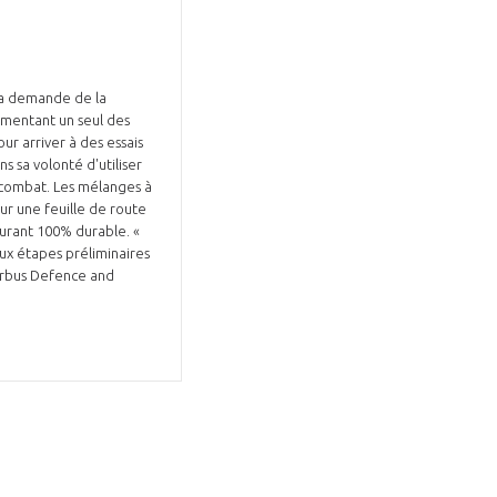
 la demande de la
imentant un seul des
r arriver à des essais
 sa volonté d'utiliser
e combat. Les mélanges à
ur une feuille de route
burant 100% durable. «
ux étapes préliminaires
Airbus Defence and