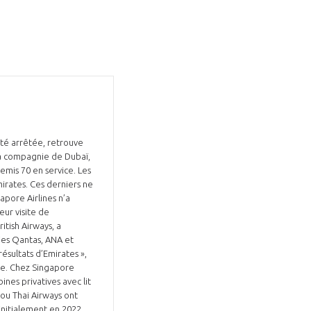
été arrêtée, retrouve
 la compagnie de Dubaï,
remis 70 en service. Les
mirates. Ces derniers ne
gapore Airlines n’a
eur visite de
itish Airways, a
ies Qantas, ANA et
sultats d’Emirates »,
tte. Chez Singapore
bines privatives avec lit
 ou Thai Airways ont
initialement en 2022,