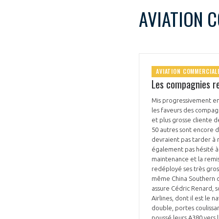
AVIATION 
AVIATION COMMERCIAL
Les compagnies re
Mis progressivement en 
les faveurs des compagn
et plus grosse cliente d
50 autres sont encore d
devraient pas tarder à r
également pas hésité à r
maintenance et la remis
redéployé ses très gros
même China Southern ont
assure Cédric Renard, so
Airlines, dont il est le 
double, portes coulissan
poussé leurs A380 vers 