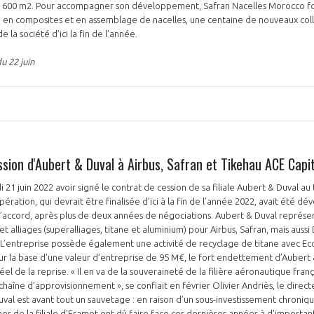
3 600 m2. Pour accompagner son développement, Safran Nacelles Morocco fo
ion en composites et en assemblage de nacelles, une centaine de nouveaux col
e la société d’ici la fin de l’année.
u 22 juin
sion d'Aubert & Duval à Airbus, Safran et Tikehau ACE Capit
1 juin 2022 avoir signé le contrat de cession de sa filiale Aubert & Duval au t
ération, qui devrait être finalisée d’ici à la fin de l’année 2022, avait été dévo
’accord, après plus de deux années de négociations. Aubert & Duval représen
 alliages (superalliages, titane et aluminium) pour Airbus, Safran, mais aussi 
L’entreprise possède également une activité de recyclage de titane avec Eco
sur la base d’une valeur d’entreprise de 95 M€, le fort endettement d’Aubert 
el de la reprise. « Il en va de la souveraineté de la filière aéronautique fra
 chaîne d’approvisionnement », se confiait en février Olivier Andriès, le direc
uval est avant tout un sauvetage : en raison d’un sous-investissement chroniq
ines de la filiale d’Eramet ont dû faire face ces dernières années à d’import