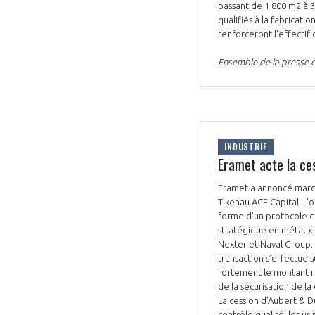
passant de 1 800 m2 à 
qualifiés à la fabricat
renforceront l’effectif d
Ensemble de la presse d
INDUSTRIE
Eramet acte la ces
Eramet a annoncé mardi 2
Tikehau ACE Capital. L’op
forme d’un protocole d
stratégique en métaux et
Nexter et Naval Group. 
transaction s’effectue 
fortement le montant ré
de la sécurisation de la
La cession d’Aubert & D
contrôle qualité, les us