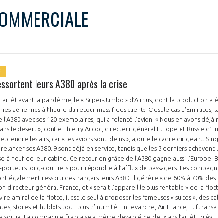
COMMERCIALE
E
ssortent leurs A380 après la crise
arrêt avant la pandémie, le « Super-Jumbo » d’Airbus, dont la production a 
ies aériennes à l’heure du retour massif des clients. C’est le cas d’Emirates,
e l’A380 avec ses 120 exemplaires, qui a relancé l’avion. « Nous en avons déjà 
ans le désert », confie Thierry Aucoc, directeur général Europe et Russie d’E
eprendre les airs, car « les avions sont pleins », ajoute le cadre dirigeant. Sin
elancer ses A380. 9 sont déjà en service, tandis que les 3 derniers achèvent l
e à neuf de leur cabine. Ce retour en grâce de l’A380 gagne aussi l’Europe. Br
-porteurs long-courriers pour répondre à l’afflux de passagers. Les compagn
 également ressorti des hangars leurs A380. Il génère « de 60% à 70% des ré
n directeur général France, et « serait l’appareil le plus rentable » de la flo
navire amiral de la flotte, il est le seul à proposer les fameuses « suites », des ca
tes, stores et hublots pour plus d’intimité. En revanche, Air France, Lufthansa
la sortie. La compagnie française a même devancé de deux ans l’arrêt, prévu 