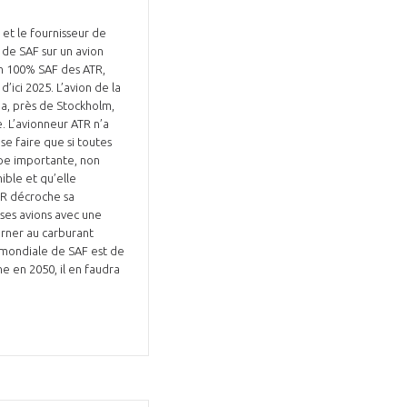
et le fournisseur de
% de SAF sur un avion
ion 100% SAF des ATR,
ici 2025. L’avion de la
a, près de Stockholm,
’a
se faire que si toutes
GIFAS. Rencontres, salons,
tape importante, non
ible et qu’elle
rogrammes ...
TR décroche sa
 ses avions avec une
urner au carburant
ÉSION
n mondiale de SAF est de
ne en 2050, il en faudra