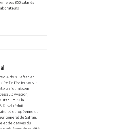
rme ses 850 salariés
laborateurs
al
rio Airbus, Safran et
ilée fin février sous la
te un fournisseur
Dassault Aviation,
Titanium. Si la
& Duval réduit
nçaise et européenne et
teur général de Safran.
ue et de dérives du
ants problèmes de qualité