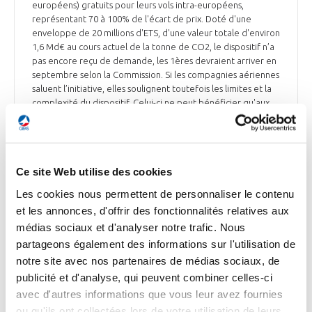
européens) gratuits pour leurs vols intra-européens,
représentant 70 à 100% de l'écart de prix. Doté d'une
enveloppe de 20 millions d'ETS, d'une valeur totale d'environ
1,6 Md€ au cours actuel de la tonne de CO2, le dispositif n’a
pas encore reçu de demande, les 1ères devraient arriver en
septembre selon la Commission. Si les compagnies aériennes
saluent l’initiative, elles soulignent toutefois les limites et la
complexité du dispositif. Celui-ci ne peut bénéficier qu'aux
compagnies opérant des vols intra-européens. Il est aussi
limité dans le temps, jusqu'en 2030 dans le meilleur des cas,
et un réexamen est prévu en 2028. Enfin, ses modalités
d'application doivent encore être précisées, notamment sur
Ce site Web utilise des cookies
la façon dont seront fixés, chaque année, les prix de
référence des différents CAD et du kérosène fossile. Le
Les cookies nous permettent de personnaliser le contenu
surcoût est par ailleurs plus important pour les compagnies
et les annonces, d'offrir des fonctionnalités relatives aux
françaises, du fait de l'application aux CAD de la taxe censée
médias sociaux et d'analyser notre trafic. Nous
inciter à l'utilisation d'énergies renouvelables (TIRUERT), qui
fixe une pénalité de 125 € par litre si l'objectif
partageons également des informations sur l'utilisation de
d'incorporation fixé par la loi n'est pas atteint. Faute de
notre site avec nos partenaires de médias sociaux, de
production suffisante en France, cette taxe a augmenté
publicité et d'analyse, qui peuvent combiner celles-ci
d'environ 30% le coût des CAD dans le pays.
avec d'autres informations que vous leur avez fournies
ou qu'ils ont collectées lors de votre utilisation de leurs
Les Echos du 16 mai