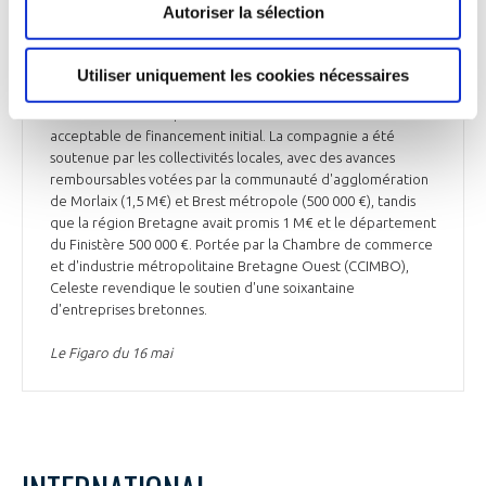
et rappelle qu’avec un avion et une équipe, « Celeste
Autoriser la sélection
dispose toujours d'un outil de transport aérien opérationnel
prêt à être déployé ». Fin mars, la Direction générale de
l'aviation civile (DGAC) avait estimé que la compagnie n'avait
Utiliser uniquement les cookies nécessaires
pas réuni assez de financements pour être autorisée à lancer
ses activités. Il manquait à Celeste entre 30 et 40% du seuil
acceptable de financement initial. La compagnie a été
soutenue par les collectivités locales, avec des avances
remboursables votées par la communauté d'agglomération
de Morlaix (1,5 M€) et Brest métropole (500 000 €), tandis
que la région Bretagne avait promis 1 M€ et le département
du Finistère 500 000 €. Portée par la Chambre de commerce
et d'industrie métropolitaine Bretagne Ouest (CCIMBO),
Celeste revendique le soutien d'une soixantaine
d'entreprises bretonnes.
Le Figaro du 16 mai