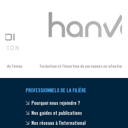
Aer
Formation et l'insertion de personnes en situation de handicap
PROFESSIONNELS DE LA FILIÈRE
Pourquoi nous rejoindre ?
Nos guides et publications
Nos réseaux à l'international