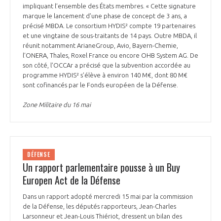
programmes ...
COMMISSIONS ET COMITÉS
impliquant l’ensemble des États membres. « Cette signature
POURQUOI DEVENIR MEMBRE ?
L'OBSERVATOIRE
LE MÉDIATEUR DE LA FILIÈRE AÉRONAUTIQUE ET SPATIALE
marque le lancement d’une phase de concept de 3 ans, a
précisé MBDA. Le consortium HYDIS² compte 19 partenaires
DEMANDE D’ADHÉSION
et une vingtaine de sous-traitants de 14 pays. Outre MBDA, il
MÉDIATION ET CHARTE D’ENGAGEMENT SUR LES RELATIONS ENTRE
réunit notamment ArianeGroup, Avio, Bayern-Chemie,
CLIENTS ET FOURNISSEURS
l’ONERA, Thales, Roxel France ou encore OHB System AG. De
CHIFFRES CLÉS
son côté, l’OCCAr a précisé que la subvention accordée au
programme HYDIS² s’élève à environ 140 M€, dont 80 M€
LA MÉDIATION AU-DELÀ DE LA FILIÈRE AÉRONAUTIQUE ET SPATIALE
sont cofinancés par le Fonds européen de la Défense.
LES ENJEUX
Zone Militaire du 16 mai
PRENDRE CONTACT AVEC LE MÉDIATEUR DE LA FILIÈRE
COMPÉTITIVITÉ
LES PUBLICATIONS
EMPLOI & FORMATION
DÉFENSE
DOCUMENTS & BROCHURES
Un rapport parlementaire pousse à un Buy
Europen Act de la Défense
ENVIRONNEMENT
RAPPORTS D'ACTIVITÉS
Dans un rapport adopté mercredi 15 mai par la commission
INNOVATION
de la Défense, les députés rapporteurs, Jean-Charles
Larsonneur et Jean-Louis Thiériot, dressent un bilan des