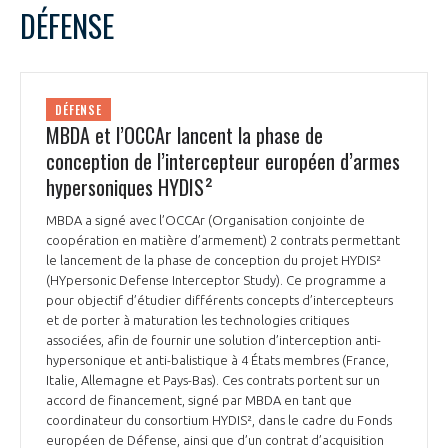
LE GIFAS
NON
OUI
DÉFENSE
t
Rejoignez une filière d’excellence et développez
L
M
M
J
V
S
D
 à
votre réseau au sein d’un écosystème intégré et
1
2
3
4
5
PRÉSENTATION
cohérent
6
7
8
9
10
11
12
DÉFENSE
13
14
15
16
17
18
19
MBDA et l’OCCAr lancent la phase de
20
21
22
23
24
25
26
conception de l’intercepteur européen d’armes
NOTRE VISION
ORGANISATION
27
28
29
30
31
hypersoniques HYDIS²
NOS MISSIONS
MBDA a signé avec l’OCCAr (Organisation conjointe de
LE CONSEIL DU GIFAS
FONCTIONNEMENT
coopération en matière d’armement) 2 contrats permettant
le lancement de la phase de conception du projet HYDIS²
NOTRE HISTOIRE
L’ÉQUIPE DU GIFAS
(HYpersonic Defense Interceptor Study). Ce programme a
GEADS
ACCOMPAGNEMENT DE NOS ADHÉRENTS
pour objectif d’étudier différents concepts d’intercepteurs
et de porter à maturation les technologies critiques
NOS RÉSEAUX À L'INTERNATIONAL
associées, afin de fournir une solution d’interception anti-
COMITÉ AERO PME
LES PROGRAMMES DU GIFAS
hypersonique et anti-balistique à 4 États membres (France,
LA MÉDIATION
Italie, Allemagne et Pays-Bas). Ces contrats portent sur un
Découvrez les avantages d'adhérer au GIFAS.
accord de financement, signé par MBDA en tant que
STARTAIR
UN ÉCOSYSTÈME INTÉGRÉ ET COHÉRENT
coordinateur du consortium HYDIS², dans le cadre du Fonds
LA MÉDIATION DANS LA FILIÈRE AÉRONAUTIQUE ET SPATIALE
Rencontres, salons, données sectorielles,
LE SALON DU BOURGET
européen de Défense, ainsi que d’un contrat d’acquisition