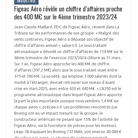
INDUSTRIE
Figeac Aéro révèle un chiffre d’affaires proche
des 400 M€ sur le 4ème trimestre 2023/24
Jean-Claude Maillard, PDG de Figeac Aéro, revient dans La
Tribune sur les performances de son groupe. « Malgré des
vents contraires, Figeac Aéro a dépassé son objectif de
chiffre d'affaires annuel », salue-t-il. Le sous-traitant
aéronautique a dévoilé un chiffre d’affaires de 119 M€ sur le
4ème trimestre de l'exercice 2023/2024 clôturé au 31 mars.
Sur 1 an, Figeac Aéro approche les 400 M€ de chiffre
d'affaires (397,2 M€) alors que le sous-traitant visait entre
375 et 390 M€. La société, qui emploie 3 000 salariés dont la
moitié à l'étranger, devrait retrouver son niveau d'avant
crise en mars 2025, avec entre 420 et 440 M€. « L’A350 est le
programme aéronautique dans lequel Figeac Aéro apporte
la part la plus importante puisque nous vendons 1,4 M€ sur
chaque avion », précise-t-il. Les problèmes rencontrés par
Boeing ont eu un impact mesuré sur le groupe, le
constructeur américain ne pesant que 15% de l'activité de
Figeac Aéro, via la fourniture de pièces pour les moteurs
Leap-1B équipant les Boeing 737 MAX, soit environ 40 000 €
de valeur par avion. « La baisse de cadence pourrait