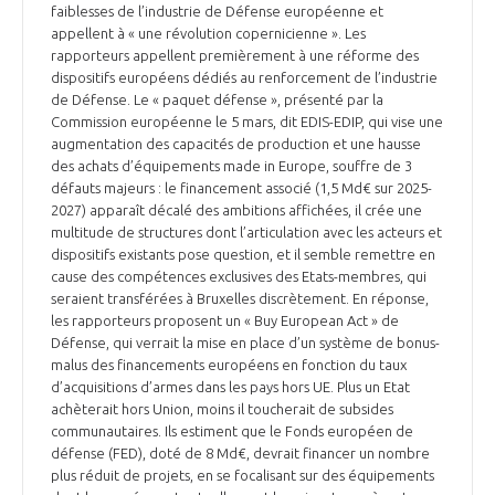
faiblesses de l’industrie de Défense européenne et
INTERNATIONALISATION
appellent à « une révolution copernicienne ». Les
rapporteurs appellent premièrement à une réforme des
dispositifs européens dédiés au renforcement de l’industrie
de Défense. Le « paquet défense », présenté par la
Commission européenne le 5 mars, dit EDIS-EDIP, qui vise une
augmentation des capacités de production et une hausse
des achats d’équipements made in Europe, souffre de 3
défauts majeurs : le financement associé (1,5 Md€ sur 2025-
2027) apparaît décalé des ambitions affichées, il crée une
multitude de structures dont l’articulation avec les acteurs et
dispositifs existants pose question, et il semble remettre en
cause des compétences exclusives des Etats-membres, qui
seraient transférées à Bruxelles discrètement. En réponse,
les rapporteurs proposent un « Buy European Act » de
Défense, qui verrait la mise en place d’un système de bonus-
malus des financements européens en fonction du taux
d’acquisitions d’armes dans les pays hors UE. Plus un Etat
achèterait hors Union, moins il toucherait de subsides
communautaires. Ils estiment que le Fonds européen de
défense (FED), doté de 8 Md€, devrait financer un nombre
plus réduit de projets, en se focalisant sur des équipements