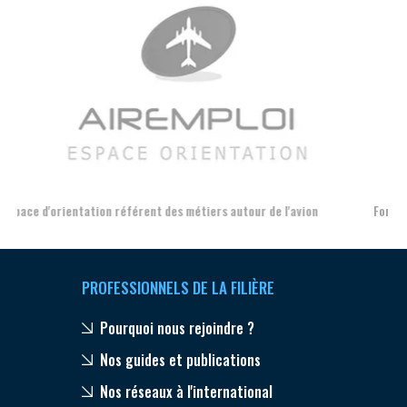
Aer
Formation et l'insertion de personnes en situation de handicap
PROFESSIONNELS DE LA FILIÈRE
Pourquoi nous rejoindre ?
Nos guides et publications
Nos réseaux à l'international