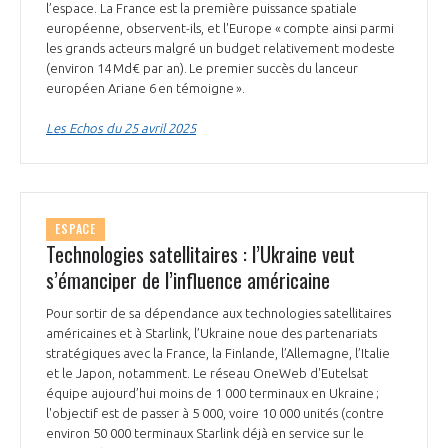
l’espace. La France est la première puissance spatiale
INTERNATIONALISATION
européenne, observent-ils, et l'Europe « compte ainsi parmi
les grands acteurs malgré un budget relativement modeste
(environ 14 Md€ par an). Le premier succès du lanceur
européen Ariane 6 en témoigne ».
Les Echos du 25 avril 2025
ESPACE
Technologies satellitaires : l’Ukraine veut
s’émanciper de l’influence américaine
Pour sortir de sa dépendance aux technologies satellitaires
américaines et à Starlink, l’Ukraine noue des partenariats
stratégiques avec la France, la Finlande, l’Allemagne, l’Italie
et le Japon, notamment. Le réseau OneWeb d'Eutelsat
équipe aujourd’hui moins de 1 000 terminaux en Ukraine ;
l'objectif est de passer à 5 000, voire 10 000 unités (contre
environ 50 000 terminaux Starlink déjà en service sur le