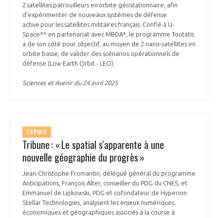
programmes ...
COMMISSIONS ET COMITÉS
2 satellites patrouilleurs en orbite géostationnaire, afin
POURQUOI DEVENIR MEMBRE ?
L'OBSERVATOIRE
d'expérimenter de nouveaux systèmes de défense
LE MÉDIATEUR DE LA FILIÈRE AÉRONAUTIQUE ET SPATIALE
active pour les satellites militaires français. Confié à U-
DEMANDE D’ADHÉSION
Space** en partenariat avec MBDA*, le programme Toutatis
MÉDIATION ET CHARTE D’ENGAGEMENT SUR LES RELATIONS ENTRE
a de son côté pour objectif, au moyen de 2 nano-satellites en
CLIENTS ET FOURNISSEURS
orbite basse, de valider des scénarios opérationnels de
CHIFFRES CLÉS
défense (Low Earth Orbit - LEO).
LA MÉDIATION AU-DELÀ DE LA FILIÈRE AÉRONAUTIQUE ET SPATIALE
Sciences et Avenir du 24 avril 2025
LES ENJEUX
PRENDRE CONTACT AVEC LE MÉDIATEUR DE LA FILIÈRE
COMPÉTITIVITÉ
LES PUBLICATIONS
ESPACE
Tribune : « Le spatial s'apparente à une
EMPLOI & FORMATION
DOCUMENTS & BROCHURES
nouvelle géographie du progrès »
Jean-Christophe Fromantin, délégué général du programme
ENVIRONNEMENT
RAPPORTS D'ACTIVITÉS
Anticipations, François Alter, conseiller du PDG du CNES, et
Emmanuel de Lipkowski, PDG et cofondateur de Hyperion
INNOVATION
Stellar Technologies, analysent les enjeux numériques,
économiques et géographiques associés à la course à