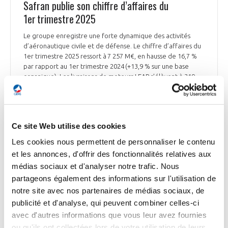
Safran publie son chiffre d’affaires du
1er trimestre 2025
Le groupe enregistre une forte dynamique des activités
d’aéronautique civile et de défense. Le chiffre d’affaires du
1er trimestre 2025 ressort à 7 257 M€, en hausse de 16,7 %
par rapport au 1er trimestre 2024 (+13,9 % sur une base
organique). Les livraisons de moteurs LEAP s’élèvent à 319
unités, contre 367 au 1er trimestre 2024. Olivier Andriès,
directeur général de Safran*, a déclaré : « Safran enregistre
un très bon début d’année dans l’ensemble de ses métiers.
L'activité bénéficie de la forte croissance de l’après-vente
Ce site Web utilise des cookies
civile. Les performances actuelles […] renforcent notre
grande confiance dans l’atteinte de nos perspectives
Les cookies nous permettent de personnaliser le contenu
annuelles, hors impact potentiel des droits de douane qu’il
et les annonces, d'offrir des fonctionnalités relatives aux
serait prématuré de quantifier à ce stade ».
médias sociaux et d'analyser notre trafic. Nous
partageons également des informations sur l'utilisation de
Ensemble de la presse du 25 avril 2025
notre site avec nos partenaires de médias sociaux, de
publicité et d'analyse, qui peuvent combiner celles-ci
avec d'autres informations que vous leur avez fournies
ou qu'ils ont collectées lors de votre utilisation de leurs