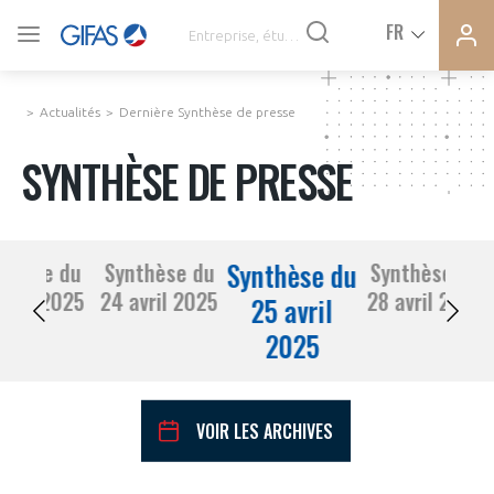
Ferme
Ferme
FR
VOUS ÊTES ADHÉRENTS
la
la
modal
modal
memb
memb
Actualités
Dernière Synthèse de presse
ACTUALITÉS
SYNTHÈSE DE PRESSE
À LA UNE
Synthèse du
nthèse du
Synthèse du
Synthèse du
DEMANDE D’ADHÉSION
23 avril 2025
24 avril 2025
28 avril 2025
SYNTHÈSE DE PRESSE
25 avril
2025
CONNEXION
AGENDA
Avez-vous un statut de droit français ?
VOIR LES ARCHIVES
PAS ENCORE ADHÉRENT ?
COMMUNIQUÉS DE PRESSE
VOUS ÊTES UN PROFESSIONNEL DE LA FILIÈRE ?