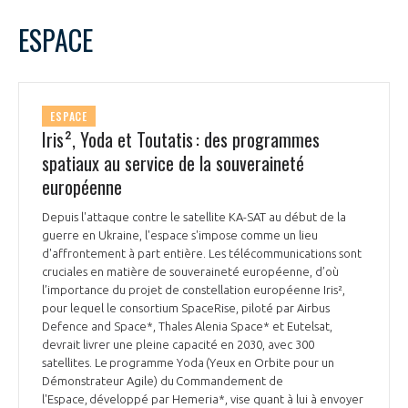
LE GIFAS
NON
OUI
avril
2025
Mois Précédent
Mois 
t
ESPACE
Rejoignez une filière d’excellence et développez
L
M
M
J
V
S
D
 à
votre réseau au sein d’un écosystème intégré et
1
2
3
4
5
6
PRÉSENTATION
cohérent
7
8
9
10
11
12
13
ESPACE
14
15
16
17
18
19
20
Iris², Yoda et Toutatis : des programmes
NOTRE VISION
ORGANISATION
21
22
23
24
25
26
27
spatiaux au service de la souveraineté
28
29
30
européenne
NOS MISSIONS
LE CONSEIL DU GIFAS
FONCTIONNEMENT
Depuis l'attaque contre le satellite KA-SAT au début de la
guerre en Ukraine, l'espace s'impose comme un lieu
NOTRE HISTOIRE
L’ÉQUIPE DU GIFAS
d'affrontement à part entière. Les télécommunications sont
GEADS
ACCOMPAGNEMENT DE NOS ADHÉRENTS
cruciales en matière de souveraineté européenne, d’où
l’importance du projet de constellation européenne Iris²,
NOS RÉSEAUX À L'INTERNATIONAL
pour lequel le consortium SpaceRise, piloté par Airbus
COMITÉ AERO PME
LES PROGRAMMES DU GIFAS
Defence and Space*, Thales Alenia Space* et Eutelsat,
LA MÉDIATION
devrait livrer une pleine capacité en 2030, avec 300
Découvrez les avantages d'adhérer au GIFAS.
satellites. Le programme Yoda (Yeux en Orbite pour un
STARTAIR
UN ÉCOSYSTÈME INTÉGRÉ ET COHÉRENT
Démonstrateur Agile) du Commandement de
LA MÉDIATION DANS LA FILIÈRE AÉRONAUTIQUE ET SPATIALE
Rencontres, salons, données sectorielles,
LE SALON DU BOURGET
l'Espace, développé par Hemeria*, vise quant à lui à envoyer