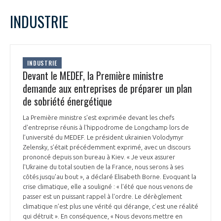
LE GIFAS
NON
OUI
août
2022
Mois Précédent
Mois 
t
INDUSTRIE
Rejoignez une filière d’excellence et développez
L
M
M
J
V
S
D
 à
votre réseau au sein d’un écosystème intégré et
1
2
3
4
5
6
7
PRÉSENTATION
cohérent
8
9
10
11
12
13
14
INDUSTRIE
15
16
17
18
19
20
21
Devant le MEDEF, la Première ministre
NOTRE VISION
ORGANISATION
22
23
24
25
26
27
28
demande aux entreprises de préparer un plan
29
30
31
de sobriété énergétique
NOS MISSIONS
LE CONSEIL DU GIFAS
FONCTIONNEMENT
La Première ministre s'est exprimée devant les chefs
d'entreprise réunis à l'hippodrome de Longchamp lors de
NOTRE HISTOIRE
L’ÉQUIPE DU GIFAS
l’université du MEDEF. Le président ukrainien Volodymyr
GEADS
ACCOMPAGNEMENT DE NOS ADHÉRENTS
Zelensky, s’était précédemment exprimé, avec un discours
prononcé depuis son bureau à Kiev. « Je veux assurer
NOS RÉSEAUX À L'INTERNATIONAL
l'Ukraine du total soutien de la France, nous serons à ses
COMITÉ AERO PME
LES PROGRAMMES DU GIFAS
côtés jusqu'au bout », a déclaré Elisabeth Borne. Evoquant la
LA MÉDIATION
crise climatique, elle a souligné : « l'été que nous venons de
Découvrez les avantages d'adhérer au GIFAS.
passer est un puissant rappel à l'ordre. Le dérèglement
STARTAIR
UN ÉCOSYSTÈME INTÉGRÉ ET COHÉRENT
climatique n’est plus une vérité qui dérange, c’est une réalité
LA MÉDIATION DANS LA FILIÈRE AÉRONAUTIQUE ET SPATIALE
Rencontres, salons, données sectorielles,
LE SALON DU BOURGET
qui détruit ». En conséquence, « Nous devons mettre en