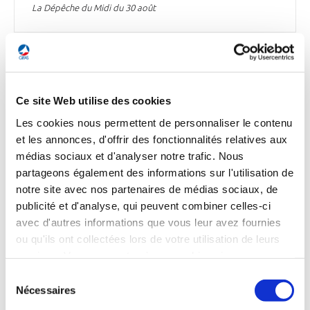
La Dépêche du Midi du 30 août
INDUSTRIE
Airbus Corporate Jet : focus sur le nouveau «
Ce site Web utilise des cookies
Creative Studio » à Toulouse, dédié à l’ACJ
Les cookies nous permettent de personnaliser le contenu
TwoTwenty
et les annonces, d'offrir des fonctionnalités relatives aux
Airbus Corporate Jet (ACJ) a inauguré au printemps dernier
médias sociaux et d'analyser notre trafic. Nous
à Toulouse un studio dédié à l’ACJ TwoTwenty, permettant
partageons également des informations sur l'utilisation de
aux clients de s’immerger dans leur futur avion. Dévoilé à
notre site avec nos partenaires de médias sociaux, de
l’occasion du salon de l’aviation d’affaires EBACE à Genève
publicité et d'analyse, qui peuvent combiner celles-ci
en mai 2022, ce studio a été installé à Blagnac, au sein du
avec d'autres informations que vous leur avez fournies
centre des maquettes qui présente à l’échelle 1 l’ensemble
de la gamme Airbus.
ou qu'ils ont collectées lors de votre utilisation de leurs
services. Vous consentez à nos cookies si vous
La Dépêche du Midi du 30 août
continuez à utiliser notre site Web.
Sélection
Nécessaires
du
consentement