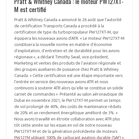
Pratt & Whitney Canada : le moteur PW127XT-
M est certifié
Pratt & Whitney Canada a annoncé le 26 août que l'autorité
de certification Transports Canada a procédé à la
certification de type du turbopropulseur PW127XT-M, qui
équipera les nouveaux avions d’ATR. « Le moteur PW127XT-M
constituera la nouvelle norme en matière d'économie
d'exploitation, d'entretien et de durabilité pour les avions
régionaux », a déclaré Timothy Swail, vice-président,
Marketing et ventes des produits de l'aviation régionale et
des groupes auxiliaires de puissance chez Pratt & Whitney
Canada. « Cette certification est une étape importante vers
l'entrée en service des nouveaux avions ATR et nous
continuons à soutenir ATR alors qu'elle se constitue un solide
carnet de commandes ». Présenté au salon aéronautique de
Dubaï en novembre 2021, le PW127XT-M permet un temps
de vol prolongé de 40%, des coûts de maintenance réduits
de 20% et un rendement énergétique amélioré de 3%. «
Nous avons travaillé en étroite collaboration avec ATR plus
tôt cette année sur les essais en vol de notre nouveau
PW127XT-M et de la génération précédente de moteurs
PW127M utilisant 100% de carburant aviation durable (SAF) »,