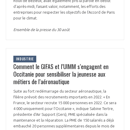
Roux de Bézieux, avait également pris la parole en début
INTERNATIONALISATION
d’après-midi, faisant valoir, notamment, les efforts des
entreprises pour respecter les objectifs de l’Accord de Paris
pour le climat.
Ensemble de la presse du 30 août
INDUSTRIE
Comment le GIFAS et l’UIMM s’engagent en
Occitanie pour sensibiliser la jeunesse aux
métiers de l’aéronautique
Suite au fort redémarrage du secteur aéronautique, la
filière prévoit des recrutements importants en 2022. « En
France, le secteur recrute 15 000 personnes en 2022. Ce sera
4 000 uniquement pour l’Occitanie », indique Sabine Tertre,
présidente d’Air Support (Gers), PME spécialisée dans la
maintenance et la réparation. La PME de 150 salariés a déjà
embauché 20 personnes supplémentaires depuis le mois de