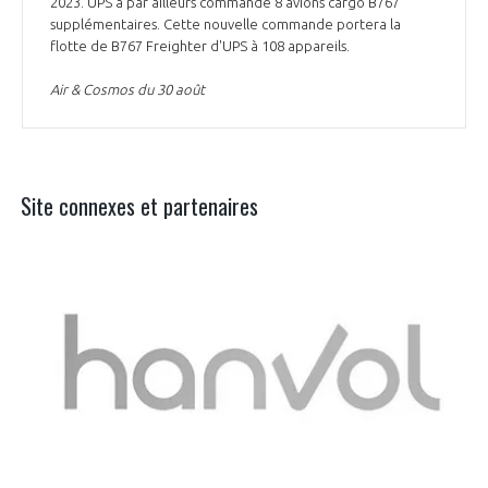
2023. UPS a par ailleurs commandé 8 avions cargo B767
supplémentaires. Cette nouvelle commande portera la
flotte de B767 Freighter d'UPS à 108 appareils.
Air & Cosmos du 30 août
Site connexes et partenaires
Aer