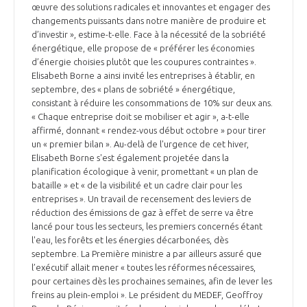
programmes ...
COMMISSIONS ET COMITÉS
œuvre des solutions radicales et innovantes et engager des
POURQUOI DEVENIR MEMBRE ?
L'OBSERVATOIRE
changements puissants dans notre manière de produire et
LE MÉDIATEUR DE LA FILIÈRE AÉRONAUTIQUE ET SPATIALE
d’investir », estime-t-elle. Face à la nécessité de la sobriété
DEMANDE D’ADHÉSION
énergétique, elle propose de « préférer les économies
MÉDIATION ET CHARTE D’ENGAGEMENT SUR LES RELATIONS ENTRE
d’énergie choisies plutôt que les coupures contraintes ».
CLIENTS ET FOURNISSEURS
Elisabeth Borne a ainsi invité les entreprises à établir, en
CHIFFRES CLÉS
septembre, des « plans de sobriété » énergétique,
consistant à réduire les consommations de 10% sur deux ans.
LA MÉDIATION AU-DELÀ DE LA FILIÈRE AÉRONAUTIQUE ET SPATIALE
« Chaque entreprise doit se mobiliser et agir », a-t-elle
LES ENJEUX
affirmé, donnant « rendez-vous début octobre » pour tirer
un « premier bilan ». Au-delà de l'urgence de cet hiver,
PRENDRE CONTACT AVEC LE MÉDIATEUR DE LA FILIÈRE
Elisabeth Borne s'est également projetée dans la
COMPÉTITIVITÉ
planification écologique à venir, promettant « un plan de
LES PUBLICATIONS
bataille » et « de la visibilité et un cadre clair pour les
entreprises ». Un travail de recensement des leviers de
EMPLOI & FORMATION
réduction des émissions de gaz à effet de serre va être
DOCUMENTS & BROCHURES
lancé pour tous les secteurs, les premiers concernés étant
l'eau, les forêts et les énergies décarbonées, dès
ENVIRONNEMENT
RAPPORTS D'ACTIVITÉS
septembre. La Première ministre a par ailleurs assuré que
l’exécutif allait mener « toutes les réformes nécessaires,
pour certaines dès les prochaines semaines, afin de lever les
INNOVATION
freins au plein-emploi ». Le président du MEDEF, Geoffroy