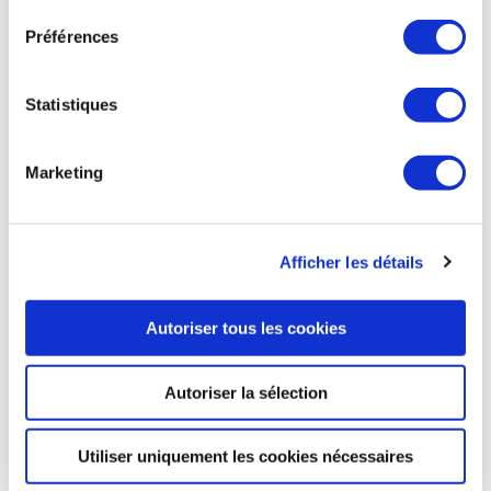
Préférences
ESPACE
Statistiques
ESPACE
Marketing
Artemis : le décollage vers la Lune du lanceur
SLS annulé
Le décollage du nouveau lanceur de la NASA, le Space
Afficher les détails
Launch System (SLS), a été annulé lundi à cause d'un
problème technique sur l'un des moteurs principaux. La
prochaine date de lancement possible est vendredi 2
Autoriser tous les cookies
septembre, puis le 5 septembre. Mais le problème devra
d'abord être évalué par les équipes de la NASA avant de
déterminer une nouvelle date.
Autoriser la sélection
Ensemble de la presse du 30 août
Utiliser uniquement les cookies nécessaires