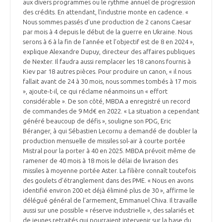
programmes ...
aux divers programmes ou le rythme annuel de progression
COMMISSIONS ET COMITÉS
POURQUOI DEVENIR MEMBRE ?
des crédits. En attendant, l’industrie monte en cadence. «
L'OBSERVATOIRE
LE MÉDIATEUR DE LA FILIÈRE AÉRONAUTIQUE ET SPATIALE
Nous sommes passés d’une production de 2 canons Caesar
DEMANDE D’ADHÉSION
par mois à 4 depuis le début de la guerre en Ukraine. Nous
serons à 6 à la fin de l’année et l’objectif est de 8 en 2024 »,
MÉDIATION ET CHARTE D’ENGAGEMENT SUR LES RELATIONS ENTRE
explique Alexandre Dupuy, directeur des affaires publiques
CLIENTS ET FOURNISSEURS
CHIFFRES CLÉS
de Nexter. Il faudra aussi remplacer les 18 canons fournis à
Kiev par 18 autres pièces. Pour produire un canon, « il nous
LA MÉDIATION AU-DELÀ DE LA FILIÈRE AÉRONAUTIQUE ET SPATIALE
fallait avant de 24 à 30 mois, nous sommes tombés à 17 mois
», ajoute-t-il, ce qui réclame néanmoins un « effort
LES ENJEUX
considérable ». De son côté, MBDA a enregistré un record
PRENDRE CONTACT AVEC LE MÉDIATEUR DE LA FILIÈRE
de commandes de 9 Md€ en 2022. « La situation a cependant
généré beaucoup de défis », souligne son PDG, Eric
COMPÉTITIVITÉ
LES PUBLICATIONS
Béranger, à qui Sébastien Lecornu a demandé de doubler la
production mensuelle de missiles sol-air à courte portée
EMPLOI & FORMATION
Mistral pour la porter à 40 en 2025. MBDA prévoit même de
DOCUMENTS & BROCHURES
ramener de 40 mois à 18 mois le délai de livraison des
missiles à moyenne portée Aster. La filière connaît toutefois
ENVIRONNEMENT
des goulets d’étranglement dans des PME. « Nous en avons
RAPPORTS D'ACTIVITÉS
identifié environ 200 et déjà éliminé plus de 30 », affirme le
délégué général de l’armement, Emmanuel Chiva. Il travaille
INNOVATION
aussi sur une possible « réserve industrielle », des salariés et
de jeunes retraités qui pourraient intervenir sur la base du