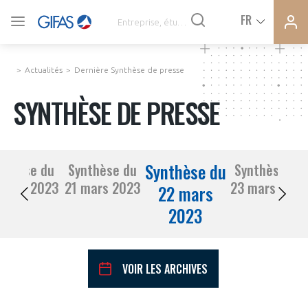
Ferme
Ferme
FR
VOUS ÊTES ADHÉRENTS
la
la
modal
modal
memb
memb
Actualités
Dernière Synthèse de presse
ACTUALITÉS
SYNTHÈSE DE PRESSE
À LA UNE
Synthèse du
nthèse du
Synthèse du
Synthèse du
DEMANDE D’ADHÉSION
20 mars 2023
21 mars 2023
23 mars 2023
SYNTHÈSE DE PRESSE
22 mars
2023
CONNEXION
AGENDA
Avez-vous un statut de droit français ?
VOIR LES ARCHIVES
PAS ENCORE ADHÉRENT ?
COMMUNIQUÉS DE PRESSE
VOUS ÊTES UN PROFESSIONNEL DE LA FILIÈRE ?