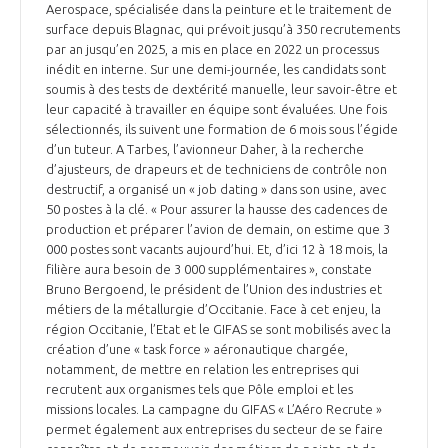
Aerospace, spécialisée dans la peinture et le traitement de
surface depuis Blagnac, qui prévoit jusqu’à 350 recrutements
par an jusqu’en 2025, a mis en place en 2022 un processus
inédit en interne. Sur une demi-journée, les candidats sont
soumis à des tests de dextérité manuelle, leur savoir-être et
leur capacité à travailler en équipe sont évaluées. Une fois
sélectionnés, ils suivent une formation de 6 mois sous l’égide
d’un tuteur. A Tarbes, l’avionneur Daher, à la recherche
d’ajusteurs, de drapeurs et de techniciens de contrôle non
destructif, a organisé un « job dating » dans son usine, avec
50 postes à la clé. « Pour assurer la hausse des cadences de
production et préparer l’avion de demain, on estime que 3
000 postes sont vacants aujourd’hui. Et, d’ici 12 à 18 mois, la
filière aura besoin de 3 000 supplémentaires », constate
Bruno Bergoend, le président de l’Union des industries et
métiers de la métallurgie d’Occitanie. Face à cet enjeu, la
région Occitanie, l’Etat et le GIFAS se sont mobilisés avec la
création d’une « task force » aéronautique chargée,
notamment, de mettre en relation les entreprises qui
recrutent aux organismes tels que Pôle emploi et les
missions locales. La campagne du GIFAS « L’Aéro Recrute »
permet également aux entreprises du secteur de se faire