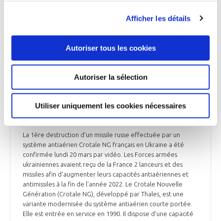
Afficher les détails
UKRAINE
Autoriser tous les cookies
Autoriser la sélection
UKRAINE
Un Crotale NG français en Ukraine effectue sa
Utiliser uniquement les cookies nécessaires
1ère interception d'un missile russe
La 1ère destruction d’un missile russe effectuée par un
système antiaérien Crotale NG français en Ukraine a été
confirmée lundi 20 mars par vidéo. Les Forces armées
ukrainiennes avaient reçu de la France 2 lanceurs et des
missiles afin d'augmenter leurs capacités antiaériennes et
antimissiles à la fin de l'année 2022. Le Crotale Nouvelle
Génération (Crotale NG), développé par Thales, est une
variante modernisée du système antiaérien courte portée.
Elle est entrée en service en 1990. Il dispose d'une capacité