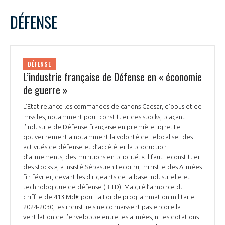
LE GIFAS
NON
OUI
mars
2023
Mois Précédent
Mois 
t
DÉFENSE
Rejoignez une filière d’excellence et développez
L
M
M
J
V
S
D
 à
votre réseau au sein d’un écosystème intégré et
1
2
3
4
5
PRÉSENTATION
cohérent
6
7
8
9
10
11
12
DÉFENSE
13
14
15
16
17
18
19
L’industrie française de Défense en « économie
NOTRE VISION
ORGANISATION
20
21
22
23
24
25
26
de guerre »
27
28
29
30
31
NOS MISSIONS
L’Etat relance les commandes de canons Caesar, d’obus et de
LE CONSEIL DU GIFAS
FONCTIONNEMENT
missiles, notamment pour constituer des stocks, plaçant
l’industrie de Défense française en première ligne. Le
NOTRE HISTOIRE
gouvernement a notamment la volonté de relocaliser des
L’ÉQUIPE DU GIFAS
GEADS
activités de défense et d’accélérer la production
ACCOMPAGNEMENT DE NOS ADHÉRENTS
d’armements, des munitions en priorité. « Il faut reconstituer
des stocks », a insisté Sébastien Lecornu, ministre des Armées
NOS RÉSEAUX À L'INTERNATIONAL
COMITÉ AERO PME
fin février, devant les dirigeants de la base industrielle et
LES PROGRAMMES DU GIFAS
LA MÉDIATION
technologique de défense (BITD). Malgré l’annonce du
chiffre de 413 Md€ pour la Loi de programmation militaire
Découvrez les avantages d'adhérer au GIFAS.
STARTAIR
UN ÉCOSYSTÈME INTÉGRÉ ET COHÉRENT
2024-2030, les industriels ne connaissent pas encore la
LA MÉDIATION DANS LA FILIÈRE AÉRONAUTIQUE ET SPATIALE
Rencontres, salons, données sectorielles,
LE SALON DU BOURGET
ventilation de l’enveloppe entre les armées, ni les dotations