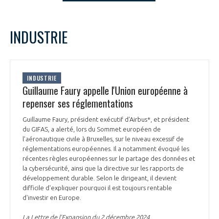
LE GIFAS
NON
OUI
t
Rejoignez une filière d’excellence et développez
decembre
2024
Mois Précédent
Mois 
INDUSTRIE
 à
votre réseau au sein d’un écosystème intégré et
L
M
M
J
V
S
D
PRÉSENTATION
cohérent
1
2
3
4
5
6
7
8
NOTRE VISION
INDUSTRIE
ORGANISATION
9
10
11
12
13
14
15
Guillaume Faury appelle l'Union européenne à
16
17
18
19
20
21
22
repenser ses réglementations
NOS MISSIONS
LE CONSEIL DU GIFAS
23
24
25
26
27
28
29
FONCTIONNEMENT
Guillaume Faury, président exécutif d’Airbus*, et président
30
31
du GIFAS, a alerté, lors du Sommet européen de
NOTRE HISTOIRE
L’ÉQUIPE DU GIFAS
l'aéronautique civile à Bruxelles, sur le niveau excessif de
GEADS
ACCOMPAGNEMENT DE NOS ADHÉRENTS
réglementations européennes. Il a notamment évoqué les
récentes règles européennes sur le partage des données et
NOS RÉSEAUX À L'INTERNATIONAL
la cybersécurité, ainsi que la directive sur les rapports de
COMITÉ AERO PME
LES PROGRAMMES DU GIFAS
LA MÉDIATION
développement durable. Selon le dirigeant, il devient
difficile d'expliquer pourquoi il est toujours rentable
Découvrez les avantages d'adhérer au GIFAS.
STARTAIR
d'investir en Europe.
UN ÉCOSYSTÈME INTÉGRÉ ET COHÉRENT
LA MÉDIATION DANS LA FILIÈRE AÉRONAUTIQUE ET SPATIALE
Rencontres, salons, données sectorielles,
LE SALON DU BOURGET
La Lettre de l’Expansion du 2 décembre 2024