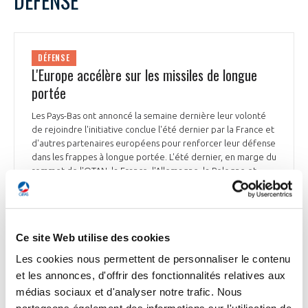
DÉFENSE
DÉFENSE
L'Europe accélère sur les missiles de longue
portée
Les Pays-Bas ont annoncé la semaine dernière leur volonté
de rejoindre l'initiative conclue l'été dernier par la France et
d'autres partenaires européens pour renforcer leur défense
dans les frappes à longue portée. L'été dernier, en marge du
sommet de l'OTAN, la France, l'Allemagne, la Pologne et
l'Italie avaient signé une lettre d'intention pour développer,
produire et fournir des capacités dans le domaine des
frappes de longue portée à leurs armées. Ce projet dit «
Elsa » (European Long-Range Strike Approach), largement
Ce site Web utilise des cookies
initié par la France, a également attiré le Royaume-Uni et la
Suède. « La frappe à plusieurs centaines de kilomètres est
Les cookies nous permettent de personnaliser le contenu
devenue une priorité avec le retour de la guerre à haute
et les annonces, d'offrir des fonctionnalités relatives aux
densité », indique Pierre-Marie Belleau, chef de projet de la
médias sociaux et d'analyser notre trafic. Nous
ligne de produits « frappe dans la profondeur » chez MBDA*.