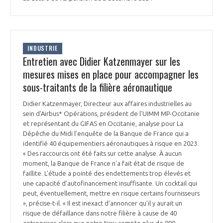
programmes ...
COMMISSIONS ET COMITÉS
POURQUOI DEVENIR MEMBRE ?
L'OBSERVATOIRE
LE MÉDIATEUR DE LA FILIÈRE AÉRONAUTIQUE ET SPATIALE
DEMANDE D’ADHÉSION
MÉDIATION ET CHARTE D’ENGAGEMENT SUR LES RELATIONS ENTRE
INDUSTRIE
CLIENTS ET FOURNISSEURS
Entretien avec Didier Katzenmayer sur les
CHIFFRES CLÉS
mesures mises en place pour accompagner les
LA MÉDIATION AU-DELÀ DE LA FILIÈRE AÉRONAUTIQUE ET SPATIALE
sous-traitants de la filière aéronautique
LES ENJEUX
Didier Katzenmayer, Directeur aux affaires industrielles au
PRENDRE CONTACT AVEC LE MÉDIATEUR DE LA FILIÈRE
sein d'Airbus* Opérations, président de l'UIMM MP-Occitanie
COMPÉTITIVITÉ
et représentant du GIFAS en Occitanie, analyse pour La
LES PUBLICATIONS
Dépêche du Midi l’enquête de la Banque de France qui a
identifié 40 équipementiers aéronautiques à risque en 2023.
EMPLOI & FORMATION
« Des raccourcis ont été faits sur cette analyse. À aucun
DOCUMENTS & BROCHURES
moment, la Banque de France n’a fait état de risque de
faillite. L’étude a pointé des endettements trop élevés et
ENVIRONNEMENT
une capacité d’autofinancement insuffisante. Un cocktail qui
RAPPORTS D'ACTIVITÉS
peut, éventuellement, mettre en risque certains fournisseurs
», précise-t-il. « Il est inexact d’annoncer qu’il y aurait un
INNOVATION
risque de défaillance dans notre filière à cause de 40
entreprises alors que notre tissu compte plus de 800