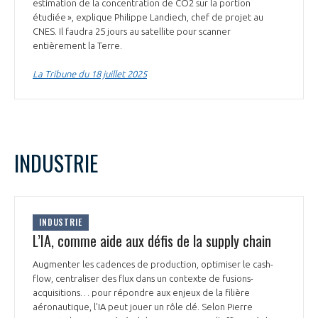
programmes ...
estimation de la concentration de CO2 sur la portion
COMMISSIONS ET COMITÉS
POURQUOI DEVENIR MEMBRE ?
étudiée », explique Philippe Landiech, chef de projet au
L'OBSERVATOIRE
LE MÉDIATEUR DE LA FILIÈRE AÉRONAUTIQUE ET SPATIALE
CNES. Il faudra 25 jours au satellite pour scanner
DEMANDE D’ADHÉSION
entièrement la Terre.
MÉDIATION ET CHARTE D’ENGAGEMENT SUR LES RELATIONS ENTRE
La Tribune du 18 juillet 2025
CLIENTS ET FOURNISSEURS
CHIFFRES CLÉS
LA MÉDIATION AU-DELÀ DE LA FILIÈRE AÉRONAUTIQUE ET SPATIALE
LES ENJEUX
INDUSTRIE
PRENDRE CONTACT AVEC LE MÉDIATEUR DE LA FILIÈRE
COMPÉTITIVITÉ
LES PUBLICATIONS
EMPLOI & FORMATION
INDUSTRIE
DOCUMENTS & BROCHURES
L’IA, comme aide aux défis de la supply chain
ENVIRONNEMENT
RAPPORTS D'ACTIVITÉS
Augmenter les cadences de production, optimiser le cash-
flow, centraliser des flux dans un contexte de fusions-
acquisitions… pour répondre aux enjeux de la filière
INNOVATION
aéronautique, l’IA peut jouer un rôle clé. Selon Pierre