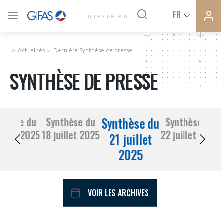
Ferme
Ferme
FR
VOUS ÊTES ADHÉRENTS
la
la
modal
modal
memb
memb
Actualités
Dernière Synthèse de presse
ACTUALITÉS
SYNTHÈSE DE PRESSE
À LA UNE
Synthèse du
nthèse du
Synthèse du
Synthèse du
DEMANDE D’ADHÉSION
17 juillet 2025
18 juillet 2025
22 juillet 2025
SYNTHÈSE DE PRESSE
21 juillet
2025
CONNEXION
AGENDA
Avez-vous un statut de droit français ?
VOIR LES ARCHIVES
PAS ENCORE ADHÉRENT ?
COMMUNIQUÉS DE PRESSE
VOUS ÊTES UN PROFESSIONNEL DE LA FILIÈRE ?