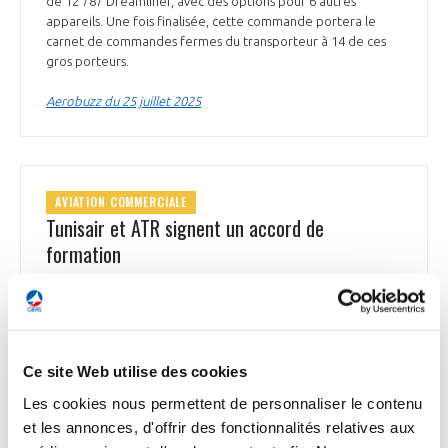
de 12 787 Dreamliner, avec des options pour 6 autres
appareils. Une fois finalisée, cette commande portera le
carnet de commandes fermes du transporteur à 14 de ces
gros porteurs.
Aerobuzz du 25 juillet 2025
AVIATION COMMERCIALE
Tunisair et ATR signent un accord de
formation
Tunisair Express, filiale de la compagnie aérienne nationale
Tunisair, a signé avec ATR* un nouvel accord de formation
d’une durée de 2 ans. Cet accord englobe des programmes
de formation cruciaux pour les pilotes, incluant la formation
initiale et récurrente, les qualifications de commandant de
Ce site Web utilise des cookies
bord ainsi que les services liés au simulateur de vol. Chaque
Les cookies nous permettent de personnaliser le contenu
année dans le monde, ce sont près de 3 500 stagiaires,
et les annonces, d'offrir des fonctionnalités relatives aux
personnels navigants techniques, personnels de cabine et
techniciens de maintenance, qui bénéficient des formations